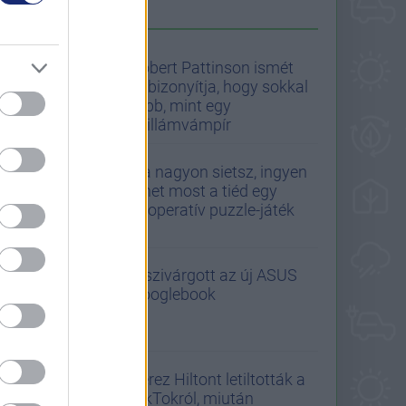
A GS AJÁNLJA
Robert Pattinson ismét
bebizonyítja, hogy sokkal
több, mint egy
csillámvámpír
Ha nagyon sietsz, ingyen
lehet most a tiéd egy
kooperatív puzzle-játék
Kiszivárgott az új ASUS
Googlebook
Perez Hiltont letiltották a
TikTokról, miután