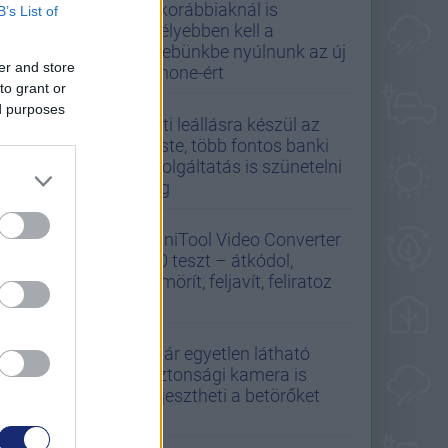
A korábbiaknál is
B’s List of
mélyebben kell a
zsebünkbe nyúlnunk az új
er and store
iPhone-ért
to grant or
ed purposes
Esti leállásra készül az
Erste, több fontos banki
szolgáltatás is szünetelni
fog
MiniTool Video Converter
5.0 teszt – átkódol,
tömörít, feljavít, feliratoz
Akár egyetlen látható
biztonsági kamera is
elijesztheti a betörőket