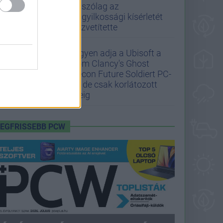
látszólag az
öngyilkossági kísérletét
közvetítette
Ingyen adja a Ubisoft a
Tom Clancy's Ghost
Recon Future Soldiert PC-
re, de csak korlátozott
ideig
LEGFRISSEBB PCW