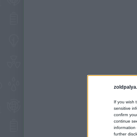
zoldpalya
If you wish 
sensitive in
confirm you
continue se
information 
further disc