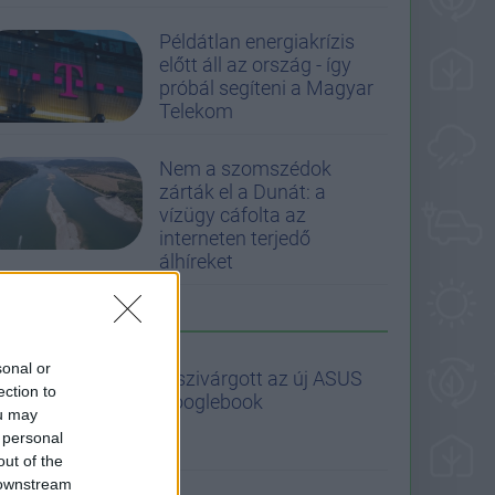
Példátlan energiakrízis
előtt áll az ország - így
próbál segíteni a Magyar
Telekom
Nem a szomszédok
zárták el a Dunát: a
vízügy cáfolta az
interneten terjedő
álhíreket
MOST A PCW-N
sonal or
Kiszivárgott az új ASUS
ection to
Googlebook
ou may
 personal
out of the
 downstream