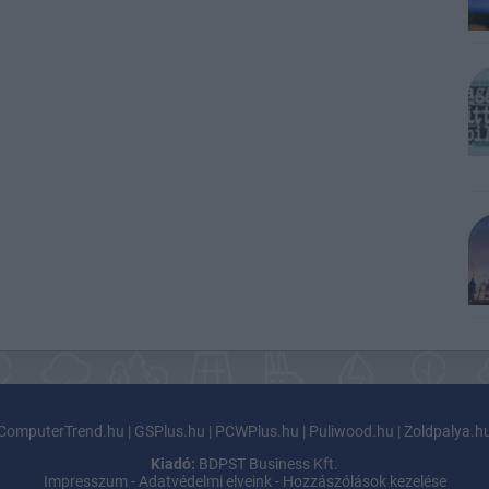
ComputerTrend.hu
|
GSPlus.hu
|
PCWPlus.hu
|
Puliwood.hu
|
Zoldpalya.h
Kiadó:
BDPST Business Kft.
Impresszum
-
Adatvédelmi elveink
-
Hozzászólások kezelése