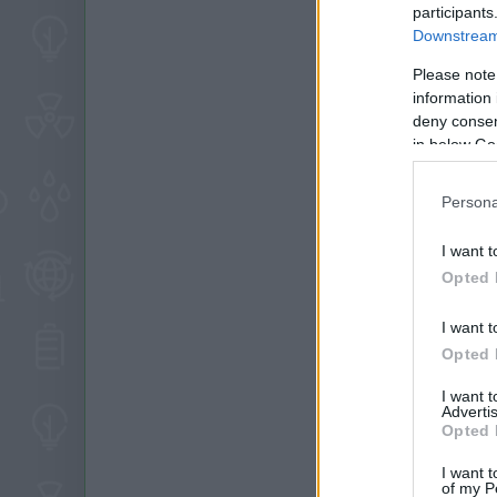
participants
Downstream 
Please note
information 
deny consent
in below Go
Persona
I want t
Opted 
I want t
Opted 
I want 
Advertis
Opted 
I want t
of my P