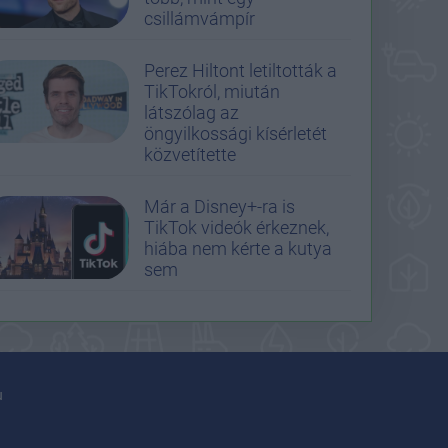
csillámvámpír
Perez Hiltont letiltották a
TikTokról, miután
látszólag az
öngyilkossági kísérletét
közvetítette
Már a Disney+-ra is
TikTok videók érkeznek,
hiába nem kérte a kutya
sem
u