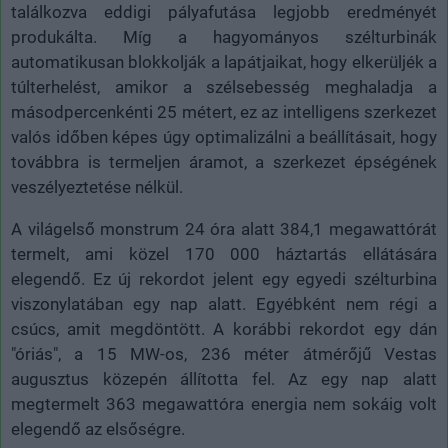
találkozva eddigi pályafutása legjobb eredményét
produkálta. Míg a hagyományos szélturbinák
automatikusan blokkolják a lapátjaikat, hogy elkerüljék a
túlterhelést, amikor a szélsebesség meghaladja a
másodpercenkénti 25 métert, ez az intelligens szerkezet
valós időben képes úgy optimalizálni a beállításait, hogy
továbbra is termeljen áramot, a szerkezet épségének
veszélyeztetése nélkül.
A világelső monstrum 24 óra alatt 384,1 megawattórát
termelt, ami közel 170 000 háztartás ellátására
elegendő. Ez új rekordot jelent egy egyedi szélturbina
viszonylatában egy nap alatt. Egyébként nem régi a
csúcs, amit megdöntött. A korábbi rekordot egy dán
"óriás", a 15 MW-os, 236 méter átmérőjű Vestas
augusztus közepén állította fel. Az egy nap alatt
megtermelt 363 megawattóra energia nem sokáig volt
elegendő az elsőségre.