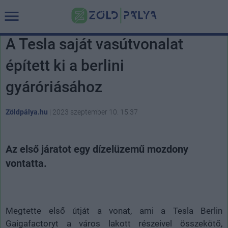
A Tesla saját vasútvonalat
épített ki a berlini
gyáróriásához
Zöldpálya.hu
|
2023 szeptember 10. 15:37
Az első járatot egy dízelüzemű mozdony
vontatta.
Megtette első útját a vonat, ami a Tesla Berlin
Gaigafactoryt a város lakott részeivel összekötő,