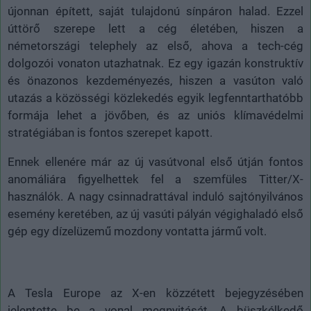
újonnan épített, saját tulajdonú sínpáron halad. Ezzel
úttörő szerepe lett a cég életében, hiszen a
németországi telephely az első, ahova a tech-cég
dolgozói vonaton utazhatnak. Ez egy igazán konstruktív
és önazonos kezdeményezés, hiszen a vasúton való
utazás a közösségi közlekedés egyik legfenntarthatóbb
formája lehet a jövőben, és az uniós klímavédelmi
stratégiában is fontos szerepet kapott.
Ennek ellenére már az új vasútvonal első útján fontos
anomáliára figyelhettek fel a szemfüles Titter/X-
használók. A nagy csinnadrattával induló sajtónyilvános
esemény keretében, az új vasúti pályán végighaladó első
gép egy dízelüzemű mozdony vontatta jármű volt.
A Tesla Europe az X-en közzétett bejegyzésében
jelentette be a vonal megnyitását. A büszkélkedő