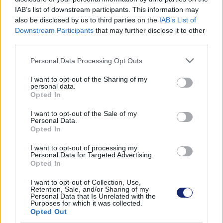
1500 embert fognak szállítani, ami remélhetőleg
IAB’s list of downstream participants. This information may
segíteni fog a környező utak zsúfoltságának
also be disclosed by us to third parties on the
IAB’s List of
megszűntetésében. A járatokat nemcsak a gyár
Downstream Participants
that may further disclose it to other
dolgozói, hanem bárki ingyen igénybe veheti.
third parties.
Please note that this website/app uses one or more Google
Personal Data Processing Opt Outs
services and may gather and store information including but
not limited to your visit or usage behaviour. You may click to
I want to opt-out of the Sharing of my
Címkék:
#tesla
#berlin
#gigafactory
#vonat
#vasúti
personal data.
grant or deny consent to Google and its third-party tags to
Opted In
közletkedés
#vasút
use your data for below specified purposes in below Google
consent section.
I want to opt-out of the Sale of my
Personal Data.
Opted In
I want to opt-out of processing my
Personal Data for Targeted Advertising.
Opted In
I want to opt-out of Collection, Use,
Retention, Sale, and/or Sharing of my
Personal Data that Is Unrelated with the
Purposes for which it was collected.
Hozzászólások
Opted Out