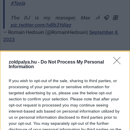
#Tesla
The DJ is my manager, Max 🎶🎧🎛️
pic.twitter.com/IvBb3YdIez
— Romain Hedouin (@RomainHedouin)
September 4,
2023
Az könnyen megállapítható a felvétel alapján, hogy a
vonat nem elektromos üzemű. A poszt egyik
zoldpalya.hu -
Do Not Process My Personal
kommentelője Bombardier Talentként azonosította a
Information
mozdonyt, aminek a működéséhez szükséges
If you wish to opt-out of the sale, sharing to third parties, or
elektromosságot egy dízelmotor állítja elő. Ez még
processing of your personal or sensitive information for
akkor is ironikus, ha tudható, hogy a szerelvény nem a
targeted advertising by us, please use the below opt-out
Tesla, hanem a német vasúti társaság (NEB) tulajdona.
section to confirm your selection. Please note that after your
opt-out request is processed you may continue seeing
A vállalat közlése szerint a vonat 40 percenként fog
interest-based ads based on personal information utilized by
közlekedni a Fangschleuse állomás és a Grünheide-i
us or personal information disclosed to third parties prior to
gyárterület között. A műszakváltáskor közlekedő járatok
your opt-out. You may separately opt-out of the further
disclosure of your personal information by third parties on the