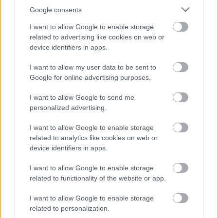
Google consents
Áramtermelési rekordot állított
I want to allow Google to enable storage
related to advertising like cookies on web or
fel a világ legnagyobb
device identifiers in apps.
szélerőműve
I want to allow my user data to be sent to
Google for online advertising purposes.
Zöldpálya.hu
|
2023 szeptember 9. 09:35
I want to allow Google to send me
personalized advertising.
Eddigi legnagyobb teljesítményéhez egy tájfun
I want to allow Google to enable storage
related to analytics like cookies on web or
segítette hozzá.
device identifiers in apps.
I want to allow Google to enable storage
related to functionality of the website or app.
A
COP28 néven futó dubaji klímacsúcs
közeledtével
I want to allow Google to enable storage
ismét egyre több szó esik a nagyhatalmak vállalásairól,
related to personalization.
klímacélok elérésének lehetőségeiről és a megújuló