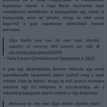
bejelentés szerint a Giga Berlin mostantól saját
vonatjárattal rendelkezik. A bejegyzésbe egy videót is
beágyaztak, amin az látható, ahogy az első vonat
begördül a gyár napelemes előtetőkkel övezett
peronjára.
Giga Berlin now has its own train shuttle,
capable of moving 400 people per ride 🚆
pic.twitter.com/gmvy80GFFn
— Tesla Europe (@teslaeurope)
September 4, 2023
A gyár egy alkalmazottja, Romain Hedouin, egy ennél
személyesebb hangvételű videót osztott meg a saját
oldalán. Ezen az látható, ahogy az első járaton munkába
utazókat egy DJ fellépése is szórakoztatja, aki a
mikroblog bejegyzés szerint szintén a cég dolgozója.
Welcome to the new Giga Berlin shuttle train!