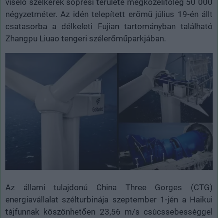
viselő szélkerék söprési területe megközelítőleg 50 000
négyzetméter. Az idén telepített erőmű július 19-én állt
csatasorba a délkeleti Fujian tartományban található
Zhangpu Liuao tengeri szélerőműparkjában.
Az állami tulajdonú China Three Gorges (CTG)
energiavállalat szélturbinája szeptember 1-jén a Haikui
tájfunnak köszönhetően 23,56 m/s csúcssebességgel