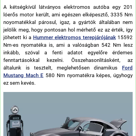
A kétségkívül látványos elektromos autóba egy 201
lóerős motor került, ami egészen elképesztő, 3335 Nm
noyomatékkal párosul, igaz, a gyártók általában nem
jelölik meg, hogy pontosan hol mérhető ez az érték, így
jöhetett ki a
Hummer elektromos terepjárójának
15592
Nm-es nyomatéka is, ami a valóságban 542 Nm lesz
inkább, szóval a fenti adatot egyelőre érdemes
fenntartásokkal kezelni. Összehasonlításként, az
általunk is tesztelt, meglehetősen dinamikus
Ford
Mustang Mach E
580 Nm nyomatékra képes, úgyhogy
ez sem kevés.