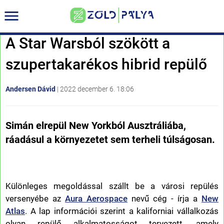
A Star Warsból szökött a
szupertakarékos hibrid repülő
Andersen Dávid
|
2022 december 6. 18:06
Simán elrepül New Yorkból Ausztráliába,
ráadásul a környezetet sem terheli túlságosan.
Különleges megoldással szállt be a városi repülés
versenyébe az
Aura Aerospace
nevű cég - írja a
New
Atlas
. A lap információi szerint a kaliforniai vállalkozás
olyan repülő alkalmatosságot tervezett, amely