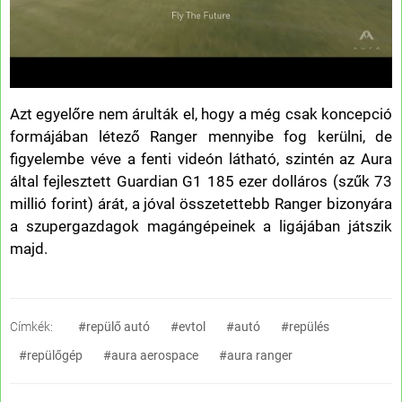
Azt egyelőre nem árulták el, hogy a még csak koncepció
formájában létező Ranger mennyibe fog kerülni, de
figyelembe véve a fenti videón látható, szintén az Aura
által fejlesztett Guardian G1 185 ezer dolláros (szűk 73
millió forint) árát, a jóval összetettebb Ranger bizonyára
a szupergazdagok magángépeinek a ligájában játszik
majd.
Címkék:
#repülő autó
#evtol
#autó
#repülés
#repülőgép
#aura aerospace
#aura ranger