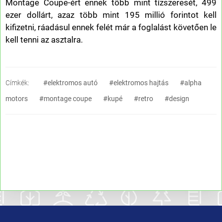
Montage Coupe-ért ennek több mint tízszeresét, 499
ezer dollárt, azaz több mint 195 millió forintot kell
kifizetni, ráadásul ennek felét már a foglalást követően le
kell tenni az asztalra.
Címkék:
#elektromos autó
#elektromos hajtás
#alpha
motors
#montage coupe
#kupé
#retro
#design