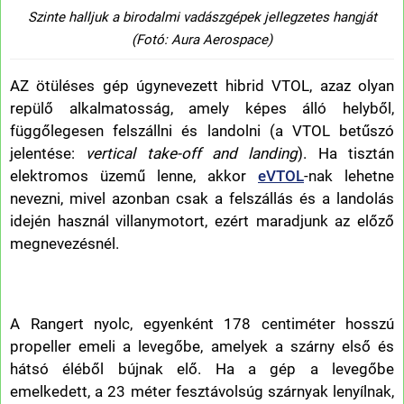
Szinte halljuk a birodalmi vadászgépek jellegzetes hangját
(Fotó: Aura Aerospace)
AZ ötüléses gép úgynevezett hibrid VTOL, azaz olyan
repülő alkalmatosság, amely képes álló helyből,
függőlegesen felszállni és landolni (a VTOL betűszó
jelentése:
vertical take-off and landing
). Ha tisztán
elektromos üzemű lenne, akkor
eVTOL
-nak lehetne
nevezni, mivel azonban csak a felszállás és a landolás
idején használ villanymotort, ezért maradjunk az előző
megnevezésnél.
A Rangert nyolc, egyenként 178 centiméter hosszú
propeller emeli a levegőbe, amelyek a szárny első és
hátsó éléből bújnak elő. Ha a gép a levegőbe
emelkedett, a 23 méter fesztávolsúg szárnyak lenyílnak,