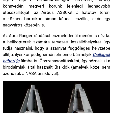
könnyedén megveri korunk jelenlegi legnagyobb
utasszállítóját, az Airbus A380-at a hatótáv terén,
miközben bármikor simán képes leszállni, akár egy
nagyváros közepén is.
Az Aura Ranger ráadásul eszméletlenül menőn is néz ki:
a helikopterek számára tervezett leszállóhelyeket úgy
tudja használni, hogy a szárnyát függőleges helyzetbe
állítja, ilyenkor pedig simán elmenne bármelyik
Csillagok
háborúja
filmbe is. Összehasonlításként, így néznek ki a
birodalmiak által használt űrsiklók (amelyek közel sem
azonosak a NASA űrsiklóival):