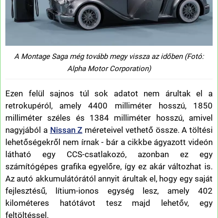
A Montage Saga még tovább megy vissza az időben (Fotó:
Alpha Motor Corporation)
Ezen felül sajnos túl sok adatot nem árultak el a
retrokupéról, amely 4400 milliméter hosszú, 1850
milliméter széles és 1384 milliméter hosszú, amivel
nagyjából a
Nissan Z
méreteivel vethető össze. A töltési
lehetőségekről nem írnak - bár a cikkbe ágyazott videón
látható egy CCS-csatlakozó, azonban ez egy
számítógépes grafika egyelőre, így ez akár változhat is.
Az autó akkumulátórától annyit árultak el, hogy egy saját
fejlesztésű, lítium-ionos egység lesz, amely 402
kilométeres hatótávot tesz majd lehetőv, egy
feltöltéssel.