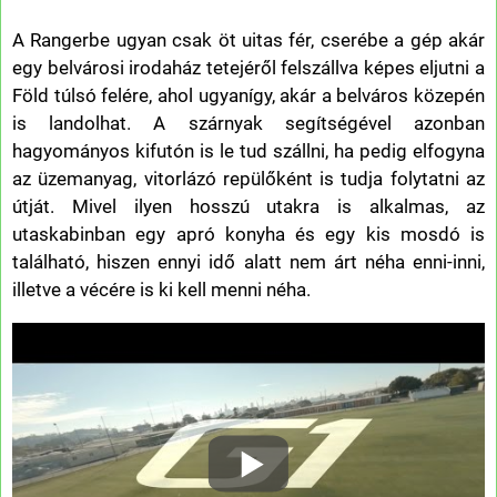
A Rangerbe ugyan csak öt uitas fér, cserébe a gép akár
egy belvárosi irodaház tetejéről felszállva képes eljutni a
Föld túlsó felére, ahol ugyanígy, akár a belváros közepén
is landolhat. A szárnyak segítségével azonban
hagyományos kifutón is le tud szállni, ha pedig elfogyna
az üzemanyag, vitorlázó repülőként is tudja folytatni az
útját. Mivel ilyen hosszú utakra is alkalmas, az
utaskabinban egy apró konyha és egy kis mosdó is
található, hiszen ennyi idő alatt nem árt néha enni-inni,
illetve a vécére is ki kell menni néha.