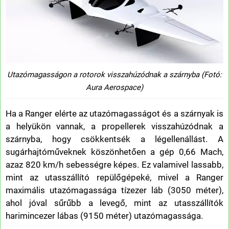
Utazómagasságon a rotorok visszahúzódnak a szárnyba (Fotó:
Aura Aerospace)
Ha a Ranger elérte az utazómagasságot és a szárnyak is
a helyükön vannak, a propellerek visszahúzódnak a
szárnyba, hogy csökkentsék a légellenállást. A
sugárhajtóműveknek köszönhetően a gép 0,66 Mach,
azaz 820 km/h sebességre képes. Ez valamivel lassabb,
mint az utasszállító repülőgépeké, mivel a Ranger
maximális utazómagassága tízezer láb (3050 méter),
ahol jóval sűrűbb a levegő, mint az utasszállítók
harimincezer lábas (9150 méter) utazómagassága.