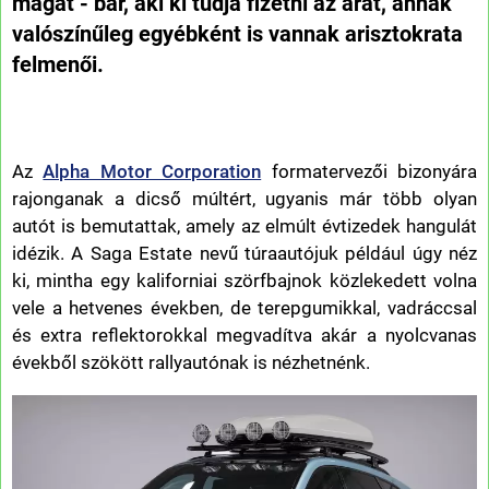
magát - bár, aki ki tudja fizetni az árát, annak
valószínűleg egyébként is vannak arisztokrata
felmenői.
Az
Alpha Motor Corporation
formatervezői bizonyára
rajonganak a dicső múltért, ugyanis már több olyan
autót is bemutattak, amely az elmúlt évtizedek hangulát
idézik. A Saga Estate nevű túraautójuk például úgy néz
ki, mintha egy kaliforniai szörfbajnok közlekedett volna
vele a hetvenes években, de terepgumikkal, vadráccsal
és extra reflektorokkal megvadítva akár a nyolcvanas
évekből szökött rallyautónak is nézhetnénk.