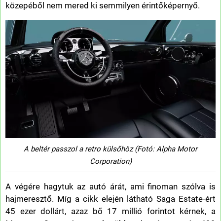
közepéből nem mered ki semmilyen érintőképernyő.
A beltér passzol a retro külsőhöz (Fotó: Alpha Motor
Corporation)
A végére hagytuk az autó árát, ami finoman szólva is
hajmeresztő. Míg a cikk elején látható Saga Estate-ért
45 ezer dollárt, azaz bő 17 millió forintot kérnek, a