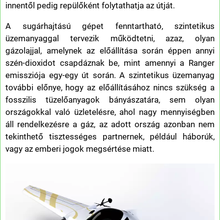
innentől pedig repülőként folytathatja az útját.
A sugárhajtású gépet fenntartható, szintetikus
üzemanyaggal tervezik működtetni, azaz, olyan
gázolajjal, amelynek az előállítása során éppen annyi
szén-dioxidot csapdáznak be, mint amennyi a Ranger
emissziója egy-egy út során. A szintetikus üzemanyag
további előnye, hogy az előállításához nincs szükség a
fosszilis tüzelőanyagok bányászatára, sem olyan
országokkal való üzletelésre, ahol nagy mennyiségben
áll rendelkezésre a gáz, az adott ország azonban nem
tekinthető tisztességes partnernek, például háborúk,
vagy az emberi jogok megsértése miatt.