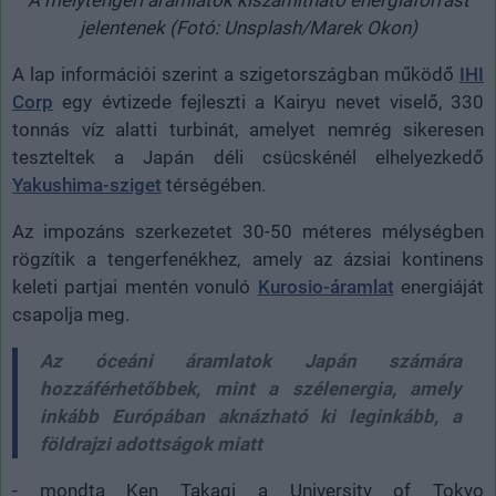
jelentenek (Fotó: Unsplash/Marek Okon)
A lap információi szerint a szigetországban működő
IHI
Corp
egy évtizede fejleszti a Kairyu nevet viselő, 330
tonnás víz alatti turbinát, amelyet nemrég sikeresen
teszteltek a Japán déli csücskénél elhelyezkedő
Yakushima-sziget
térségében.
Az impozáns szerkezetet 30-50 méteres mélységben
rögzítik a tengerfenékhez, amely az ázsiai kontinens
keleti partjai mentén vonuló
Kurosio-áramlat
energiáját
csapolja meg.
Az óceáni áramlatok Japán számára
hozzáférhetőbbek, mint a szélenergia, amely
inkább Európában aknázható ki leginkább, a
földrajzi adottságok miatt
- mondta Ken Takagi a University of Tokyo