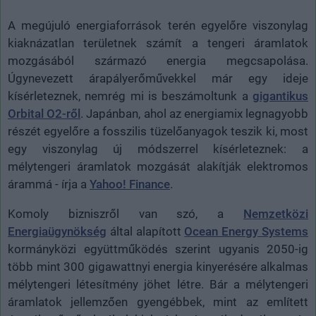
A megújuló energiaforrások terén egyelőre viszonylag
kiaknázatlan területnek számít a tengeri áramlatok
mozgásából származó energia megcsapolása.
Úgynevezett árapályerőművekkel már egy ideje
kísérleteznek, nemrég mi is beszámoltunk a
gigantikus
Orbital O2-ről
. Japánban, ahol az energiamix legnagyobb
részét egyelőre a fosszilis tüzelőanyagok teszik ki, most
egy viszonylag új módszerrel kísérleteznek: a
mélytengeri áramlatok mozgását alakítják elektromos
árammá - írja a
Yahoo! Finance
.
Komoly bizniszről van szó, a
Nemzetközi
Energiaügynökség
által alapított
Ocean Energy Systems
kormányközi együttműködés szerint ugyanis 2050-ig
több mint 300 gigawattnyi energia kinyerésére alkalmas
mélytengeri létesítmény jöhet létre. Bár a mélytengeri
áramlatok jellemzően gyengébbek, mint az említett