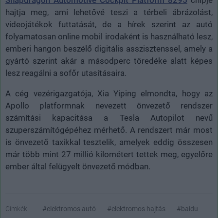
Snapdragon Automotive Cockpit Platform 8295
chipje
hajtja meg, ami lehetővé teszi a térbeli ábrázolást,
videojátékok futtatását, de a hírek szerint az autó
folyamatosan online mobil irodaként is használható lesz,
emberi hangon beszélő digitális asszisztenssel, amely a
gyártó szerint akár a másodperc töredéke alatt képes
lesz reagálni a sofőr utasításaira.
A cég vezérigazgatója, Xia Yiping elmondta, hogy az
Apollo platformnak nevezett önvezető rendszer
számítási kapacitása a Tesla Autopilot nevű
szuperszámítógépéhez mérhető. A rendszert már most
is önvezető taxikkal tesztelik, amelyek eddig összesen
már több mint 27 millió kilométert tettek meg, egyelőre
ember által felügyelt önvezető módban.
Címkék:
#elektromos autó
#elektromos hajtás
#baidu