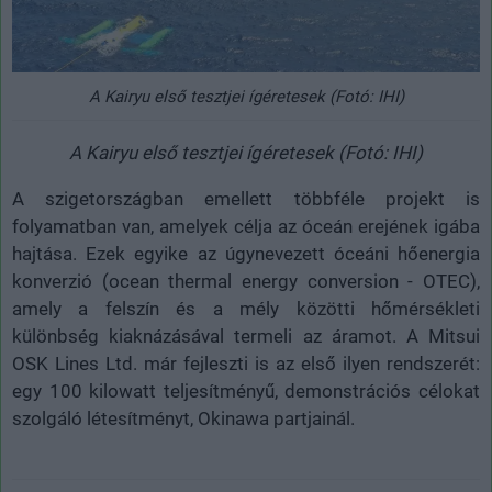
A Kairyu első tesztjei ígéretesek (Fotó: IHI)
A Kairyu első tesztjei ígéretesek (Fotó: IHI)
A szigetországban emellett többféle projekt is
folyamatban van, amelyek célja az óceán erejének igába
hajtása. Ezek egyike az úgynevezett óceáni hőenergia
konverzió (ocean thermal energy conversion - OTEC),
amely a felszín és a mély közötti hőmérsékleti
különbség kiaknázásával termeli az áramot. A Mitsui
OSK Lines Ltd. már fejleszti is az első ilyen rendszerét:
egy 100 kilowatt teljesítményű, demonstrációs célokat
szolgáló létesítményt, Okinawa partjainál.