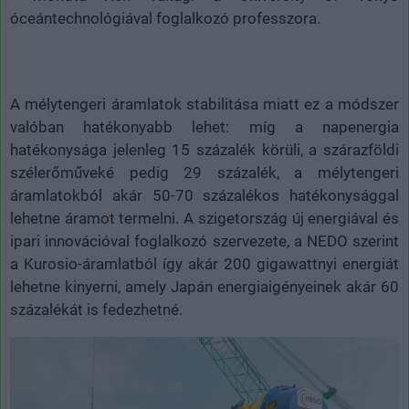
óceántechnológiával foglalkozó professzora.
A mélytengeri áramlatok stabilitása miatt ez a módszer
valóban hatékonyabb lehet: míg a napenergia
hatékonysága jelenleg 15 százalék körüli, a szárazföldi
szélerőműveké pedig 29 százalék, a mélytengeri
áramlatokból akár 50-70 százalékos hatékonysággal
lehetne áramot termelni. A szigetország új energiával és
ipari innovációval foglalkozó szervezete, a NEDO szerint
a Kurosio-áramlatból így akár 200 gigawattnyi energiát
lehetne kinyerni, amely Japán energiaigényeinek akár 60
százalékát is fedezhetné.