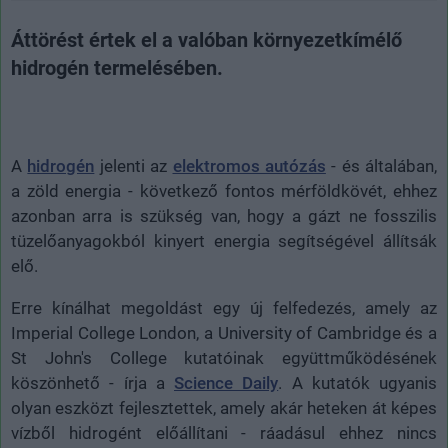
Áttörést értek el a valóban környezetkímélő
hidrogén termelésében.
A
hidrogén
jelenti az
elektromos autózás
- és általában,
a zöld energia - következő fontos mérföldkövét, ehhez
azonban arra is szükség van, hogy a gázt ne fosszilis
tüzelőanyagokból kinyert energia segítségével állítsák
elő.
Erre kínálhat megoldást egy új felfedezés, amely az
Imperial College London, a University of Cambridge és a
St John's College kutatóinak együttműködésének
köszönhető - írja a
Science Daily
. A kutatók ugyanis
olyan eszközt fejlesztettek, amely akár heteken át képes
vízből hidrogént előállítani - ráadásul ehhez nincs