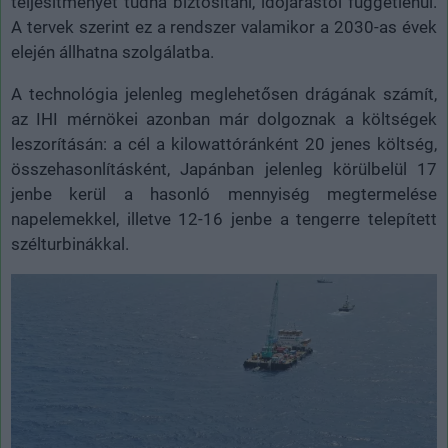
teljesítményét tudná biztosítani, időjárástól függetlenül.
A tervek szerint ez a rendszer valamikor a 2030-as évek
elején állhatna szolgálatba.
A technológia jelenleg meglehetősen drágának számít,
az IHI mérnökei azonban már dolgoznak a költségek
leszorításán: a cél a kilowattóránként 20 jenes költség,
összehasonlításként, Japánban jelenleg körülbelül 17
jenbe kerül a hasonló mennyiség megtermelése
napelemekkel, illetve 12-16 jenbe a tengerre telepített
szélturbinákkal.