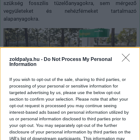
szükség fosszilis tüzelőanyagokra, sem mérgező
vegyületeket és nehézfémeket tartalmazó
alapanyagokra.
zoldpalya.hu -
Do Not Process My Personal
Information
If you wish to opt-out of the sale, sharing to third parties, or
processing of your personal or sensitive information for
targeted advertising by us, please use the below opt-out
section to confirm your selection. Please note that after your
opt-out request is processed you may continue seeing
A zöld hidrogénnel az elektromos autók működtetése teljesen
interest-based ads based on personal information utilized by
fenntarthatóvá válhat (Fotó: Toyota)
us or personal information disclosed to third parties prior to
your opt-out. You may separately opt-out of the further
disclosure of your personal information by third parties on the
A zöld hidrogénnel az elektromos autók működtetése
IAB’s list of downstream participants. This information may