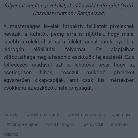
folyamat segítségével állítják elő a zöld hidrogént (Fotó:
Unsplash/Anthony Rampersad)
A mesterséges levelek fotoaktív felületeit pixeleknek
nevezik, a kutatók pedig arra is rájöttek, hogy minél
kisebb pixelekből áll ez a felület, annál hatékonyabb a
hidrogén előállítási folyamat. Ez alapjaiban
változtathatja meg a hasonló eszközök fejlesztését. Ez a
felfedezés ráadásul azt is lehetővé teszi, hogy az
esetlegesen hibás, rosszul működő pixeleket
egyszerűen kikapcsolják, ami csak kis mértékben
csökkenti az eszközök hatékonyságát.
Címkék:
#elektromos autó
#elektromos hajtás
#hidrogén
#hidrogénhajtás
#zöld hidrogén
#perovszkit
#bizmut-
oxijodid