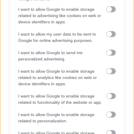
könnyen és nagy mennyiségben hozzáférhető fémsót
I want to allow Google to enable storage
felhasználási lehetőségeit.
related to advertising like cookies on web or
device identifiers in apps.
A bizmut-oxijodid egy rendkívül érdekes
fotoaktív anyag, amelynek energiaszintje szinte
I want to allow my user data to be sent to
tökéletes a víz szétbontásához. Pár éve
Google for online advertising purposes.
demonstráltuk, hogy a BiOI napelem-cellák
I want to allow Google to send me
stabilabbak a perovszkit-alapú megoldásoknál,
personalized advertising.
ezért most meg akartuk nézni, hogy ez a
stabilitás kiaknázható-e a zöld hidrogén
I want to allow Google to enable storage
termeléséhez
related to analytics like cookies on web or
device identifiers in apps.
- magyarázta dr. Robert Hoye, az Imperial College
I want to allow Google to enable storage
London anyagtudományi tanszékének munkatársa.
related to functionality of the website or app.
Régóta dolgozunk ezzel az anyaggal, annak
I want to allow Google to enable storage
széleskörű alkalmazási lehetősége miatt, de
related to personalization.
azért is, mert rendkívül egyszerű a gyártása és
nem mérgező
I want to allow Google to enable storage