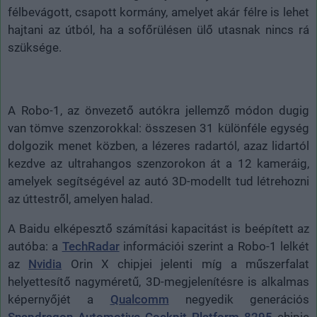
félbevágott, csapott kormány, amelyet akár félre is lehet
hajtani az útból, ha a sofőrülésen ülő utasnak nincs rá
szüksége.
A Robo-1, az önvezető autókra jellemző módon dugig
van tömve szenzorokkal: összesen 31 különféle egység
dolgozik menet közben, a lézeres radartól, azaz lidartól
kezdve az ultrahangos szenzorokon át a 12 kameráig,
amelyek segítségével az autó 3D-modellt tud létrehozni
az úttestről, amelyen halad.
A Baidu elképesztő számítási kapacitást is beépített az
autóba: a
TechRadar
információi szerint a Robo-1 lelkét
az
Nvidia
Orin X chipjei jelenti míg a műszerfalat
helyettesítő nagyméretű, 3D-megjelenítésre is alkalmas
képernyőjét a
Qualcomm
negyedik generációs