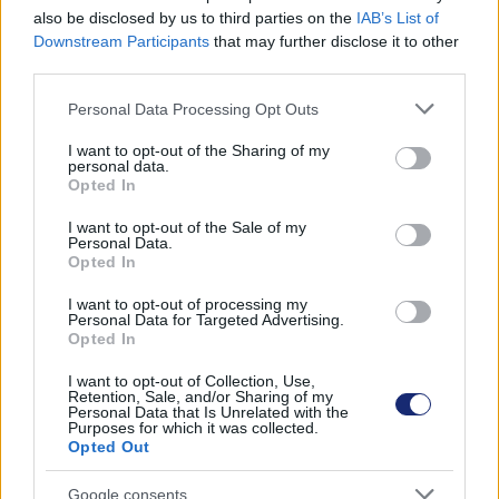
teljesen fenntarthatóvá válhat (Fotó: Toyota)
also be disclosed by us to third parties on the
IAB’s List of
Downstream Participants
that may further disclose it to other
Bár korábban már kísérleteztek különféle fotoreaktív,
third parties.
azaz fényből energiát termelő anyagokkal, ezek
Please note that this website/app uses one or more Google
többségénél problémát jelentett, hogy nem vízállóak,
Personal Data Processing Opt Outs
services and may gather and store information including but
azaz, legfeljebb korlátozott mértékben alkalmasak rá,
not limited to your visit or usage behaviour. You may click to
I want to opt-out of the Sharing of my
hogy a vizet hidrogénné és oxigénné bontsák szét. Ezek
personal data.
grant or deny consent to Google and its third-party tags to
Opted In
egyike a
perovszkit
, amelynek köszönhetően sokkal
use your data for below specified purposes in below Google
hatékonyabbá válhatnak a napelemek, de a víz
consent section.
I want to opt-out of the Sale of my
Personal Data.
szétbontására nem tűnik alkalmasnak, ráadásul ólmot is
Opted In
tartalmaz, ami nem szerencsés, ha beszivárog a vízbe.
I want to opt-out of processing my
Personal Data for Targeted Advertising.
Opted In
A brit kutatók most a bizmut-oxijodiddal (BiOI) értek el
I want to opt-out of Collection, Use,
Retention, Sale, and/or Sharing of my
komoly áttörést. Ezt a nem mérgező félvezetőt sokáig
Personal Data that Is Unrelated with the
Purposes for which it was collected.
nem vették számításba, mivel vízbe merítve ez sem túl
Opted Out
stabil vegyület, azonban a benne rejlő potenciál miatt a
tudósok úgy döntöttek, megvizsgálják az egyébként
Google consents