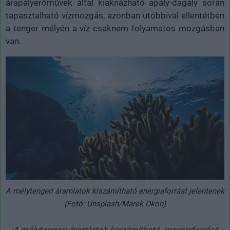
árapályerőművek által kiaknázható apály-dagály során
tapasztalható vízmozgás, azonban utóbbival ellentétben
a tenger mélyén a víz csaknem folyamatos mozgásban
van.
A mélytengeri áramlatok kiszámítható energiaforrást jelentenek
(Fotó: Unsplash/Marek Okon)
A mélytengeri áramlatok kiszámítható energiaforrást