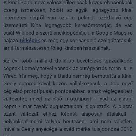
A kínai Baidu neve valószínűleg csak kevés olvasónknak
cseng ismerősen, holott az egyik legnagyobb kínai
internetes cégről van szó: a pekingi székhelyű cég
üzemelteti Kína legnagyobb keresőmotorját, de van
saját Wikipedia-szerű enciklopédiájuk, a Google Maps-re
hajazó
térképük
és még egy sor hasonló szolgáltatásuk,
amit természetesen főleg Kínában használnak.
Az évi több milliárd dolláros bevételével gazdálkodó
cégnek komoly tervei vannak az autógyártás terén is. A
Wired írta meg, hogy a Baidu nemrég bemutatta a kínai
Geely autómárkával közös vállalkozásuk, a Jidu nevű
cég első prototípusát, pontosabban, annak véglegesített
változatát, mivel az első prototípust - lásd az alábbi
képet - már tavaly augusztusban leleplezték. A piacra
szánt változat ehhez képest alaposan átalakult -
helyenként némi volvós beütéssel, ami nem véletlen,
mivel a Geely anyacége a svéd márka tulajdonosa 2010