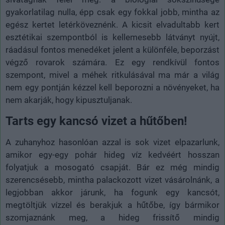
gyakorlatilag nulla, épp csak egy fokkal jobb, mintha az
egész kertet letérköveznénk. A kicsit elvadultabb kert
esztétikai szempontból is kellemesebb látványt nyújt,
ráadásul fontos menedéket jelent a különféle, beporzást
végző rovarok számára. Ez egy rendkívül fontos
szempont, mivel a méhek ritkulásával ma már a világ
nem egy pontján kézzel kell beporozni a növényeket, ha
nem akarják, hogy kipusztuljanak.
Tarts egy kancsó vizet a hűtőben!
A zuhanyhoz hasonlóan azzal is sok vizet elpazarlunk,
amikor egy-egy pohár hideg víz kedvéért hosszan
folyatjuk a mosogató csapját. Bár ez még mindig
szerencsésebb, mintha palackozott vizet vásárolnánk, a
legjobban akkor járunk, ha fogunk egy kancsót,
megtöltjük vízzel és berakjuk a hűtőbe, így bármikor
szomjaznánk meg, a hideg frissítő mindig