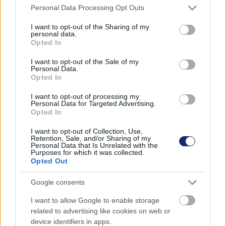
Please note that this website/app uses one or more Google
Personal Data Processing Opt Outs
kettéosztották, így eldönthető, hogy mennyi vizet
services and may gather and store information including but
szeretnénk felhasználni a folyamat során. A kisebb
not limited to your visit or usage behaviour. You may click to
I want to opt-out of the Sharing of my
personal data.
mennyiség jellemzően 3-4, a nagyobb 6-9 litert jelent. Ha
grant or deny consent to Google and its third-party tags to
Opted In
rendeltetésszerűen használják, akár az erre a célra
use your data for below specified purposes in below Google
consent section.
elfolyatott víz 60 százaléka megtakarítható.
I want to opt-out of the Sale of my
Personal Data.
Opted In
I want to opt-out of processing my
Personal Data for Targeted Advertising.
Gyűjtsd az esővizet!
Opted In
Akár kertesházban, akár társasházban élsz, érdemes
I want to opt-out of Collection, Use,
Retention, Sale, and/or Sharing of my
valamilyen módszerrel felfogni és összegyűjteni az
Personal Data that Is Unrelated with the
Purposes for which it was collected.
esővizet, de akár a harmatot is. Utóbbi nem nagy
Opted Out
mennyiség, de pár cserepes növény öntözésére elég
lehet. Az esővízzel pedig a kertet locsolhatjuk, az
Google consents
ugyanis a világ egyik legnagyobb pazarlása, hogy az
I want to allow Google to enable storage
otthoni növényekre a rengeteg energia árán előállított
related to advertising like cookies on web or
ivóvizet spricceljük minden nyári napon. A kertes
device identifiers in apps.