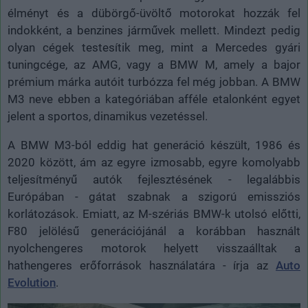
élményt és a dübörgő-üvöltő motorokat hozzák fel
indokként, a benzines járművek mellett. Mindezt pedig
olyan cégek testesítik meg, mint a Mercedes gyári
tuningcége, az AMG, vagy a BMW M, amely a bajor
prémium márka autóit turbózza fel még jobban. A BMW
M3 neve ebben a kategóriában afféle etalonként egyet
jelent a sportos, dinamikus vezetéssel.
A BMW M3-ból eddig hat generáció készült, 1986 és
2020 között, ám az egyre izmosabb, egyre komolyabb
teljesítményű autók fejlesztésének - legalábbis
Európában - gátat szabnak a szigorú emissziós
korlátozások. Emiatt, az M-szériás BMW-k utolsó előtti,
F80 jelölésű generációjánál a korábban használt
nyolchengeres motorok helyett visszaálltak a
hathengeres erőforrások használatára - írja az
Auto
Evolution
.