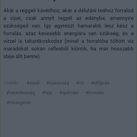
Akár a reggeli kávédhoz, akár a délutáni teához forralod
a vizet, csak annyit tegyél az edénybe, amennyire
szükséged van. Így egyrészt hamarabb lesz kész a
forralás, azaz kevesebb energiára van szükség, és a
vízzel is takarékoskodsz (mivel a forralóba töltött víz
maradékát sokan reflexből kiöntik, ha már hosszabb
ideje állt benne).
Címkék:
#aszál
#szárazság
#víz
#időjárás
#takarékosság
#tipp
#spórolás
#locsolás
#mosogatás