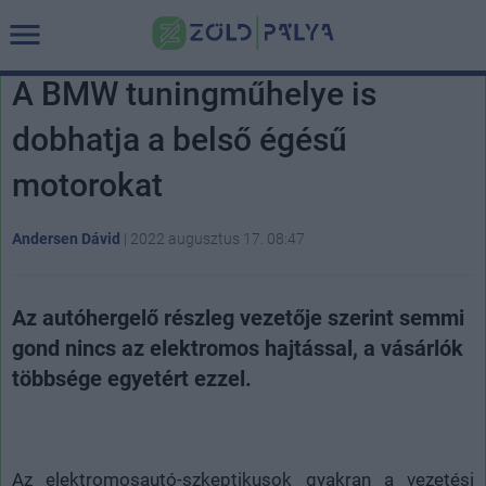
A BMW tuningműhelye is
dobhatja a belső égésű
motorokat
Andersen Dávid
|
2022 augusztus 17. 08:47
Az autóhergelő részleg vezetője szerint semmi
gond nincs az elektromos hajtással, a vásárlók
többsége egyetért ezzel.
Az elektromosautó-szkeptikusok gyakran a vezetési