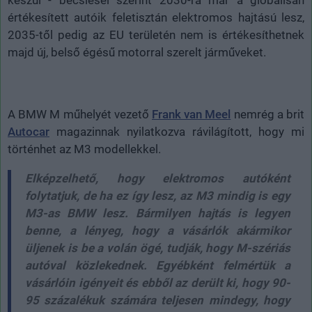
értékesített autóik feletisztán elektromos hajtású lesz,
2035-től pedig az EU területén nem is értékesíthetnek
majd új, belső égésű motorral szerelt járműveket.
A BMW M műhelyét vezető
Frank van Meel
nemrég a brit
Autocar
magazinnak nyilatkozva rávilágított, hogy mi
történhet az M3 modellekkel.
Elképzelhető, hogy elektromos autóként
folytatjuk, de ha ez így lesz, az M3 mindig is egy
M3-as BMW lesz. Bármilyen hajtás is legyen
benne, a lényeg, hogy a vásárlók akármikor
üljenek is be a volán ögé, tudják, hogy M-szériás
autóval közlekednek. Egyébként felmértük a
vásárlóin igényeit és ebből az derült ki, hogy 90-
95 százalékuk számára teljesen mindegy, hogy