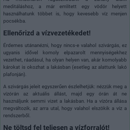
meditáláshoz, a már említett egy vödör helyett
használhatunk többet is, hogy kevesebb víz menjen
pocsékba.
Ellenőrizd a vízvezetékedet!
Érdemes utánanézni, hogy nincs-e valahol szivárgás, ez
ugyanis idővel komoly elpazarolt mennyiségekhez
vezethet, ráadásul, ha olyan helyen van, akár komolyabb
károkat is okozhat a lakásban (esetleg az alattunk lakó
plafonján).
A szivárgás jeleit egyszerűen észlelhetjük: nézzük meg a
vízórán az aktuális állást, majd egy órán át ne
használjunk semmi vizet a lakásban. Ha a vízóra állása
megváltozik, az arra utal, hogy valahol elszökik a víz a
rendszerből.
Ne töltsd fel teljesen a vízforralót!