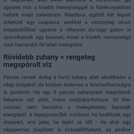
ugyanis már a kisebb mennyiséggel is hatékonyabban
tudunk majd zuhanyozni. Ráadásul, egyből két legyet
üthetünk egy csapásra: ezekkel a viszonylag olcsó
kiegészítőkkel ugyanis a villanyon és/vagy gázon is
spórolhatunk egy keveset, mivel a kisebb mennyiségű
vizet hamarabb fel lehet melegíteni.
Rövidebb zuhany = rengeteg
megspórolt víz
Persze, remek dolog a forró zuhany alatt elmélkedni a
világ dolgairól, de közben érdemes a fenntarthatóságra
is gondolni. Ha egy 8 perces zuhanyzást megoldunk
feleannyi idő alatt, máris megtakarítottunk 36 liter
ivóvizet, nem beszélve a melegítéshez használt
energiáról. A legegyszerűbb módszer, ha beállítunk egy
stoppert, ami jelez, ha lejárt az idő - de akár egy
négyperces playlistet is összeállíthatunk, és amikor