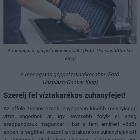
A mosogatás géppel takarékosabb! (Fotó: Unsplash/Cooker
King)
A mosogatás géppel takarékosabb! (Fotó:
Unsplash/Cooker King)
Szerelj fel víztakarékos zuhanyfejet!
Az efféle zuhanyrózsák lényegesen kisebb mennyiségű
vizet engednek át, így kevesebb folyik el, amíg
szappanozzuk magunkat - bár a fent említett vödör
ebben is segíthet, viszont a víztakarékos zuhanyfejek ott
is segítenek, ahol eleve alacsony a víznyomás, így