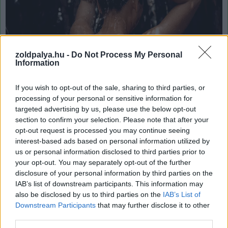
zoldpalya.hu -
Do Not Process My Personal
Information
Rengeteg vizet pazarolunk el, amíg várjuk, hogy bemelegedjen a
If you wish to opt-out of the sale, sharing to third parties, or
zuhany (Fotó: Unsplash/Robert Gomez)
processing of your personal or sensitive information for
targeted advertising by us, please use the below opt-out
Rengeteg vizet pazarolunk el, amíg várjuk, hogy
section to confirm your selection. Please note that after your
opt-out request is processed you may continue seeing
bemelegedjen a zuhany
interest-based ads based on personal information utilized by
(Fotó: Unsplash/Robert Gomez)
us or personal information disclosed to third parties prior to
your opt-out. You may separately opt-out of the further
Szerelj fel kettős öblítésű vécétartályt!
disclosure of your personal information by third parties on the
IAB’s list of downstream participants. This information may
Az újabb építésű lakások jelentős részében már eleve
also be disclosed by us to third parties on the
IAB’s List of
ilyen egységek vannak, azonban, ahol nincs, ott is
Downstream Participants
that may further disclose it to other
érdemes elgondolkodni a felszerelésén. A kettős
third parties.
öblítésű tartályon a lehúzást indító gombot