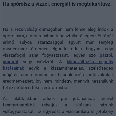
Ha spórolsz a vízzel, energiát is megtakarítasz.
Ha a
rezsiválság
önmagában nem lenne elég indok a
spórolásra, a mostanában tapasztalható, egész Európát
érintő súlyos szárazsággal együtt már tényleg
mindenkinek érdemes elgondolkodnia, hogyan tudja
visszafogni saját fogyasztását, legyen szó
gázról,
áramról
vagy ivóvízről. A
klímaváltozás negatív
hatásainak
egyik a kiszámíthatatlan, szélsőséges
időjárás, ami a mostanihoz hasonló száraz időszakokat
eredményezhet, így nem mindegy, mennyit használunk
fel ez utóbbi értékes erőforrásból.
Az alábbiakban adunk pár jótanácsot, amivel
fenntarthatóbbá tehetjük a lakásunk, házunk
vízfogyasztását. Ez egyrészt a vízszámlára is jótékony