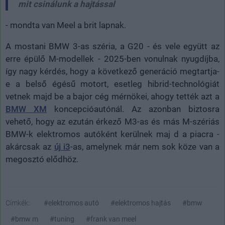
mit csinálunk a hajtással
- mondta van Meel a brit lapnak.
A mostani BMW 3-as széria, a G20 - és vele együtt az
erre épülő M-modellek - 2025-ben vonulnak nyugdíjba,
így nagy kérdés, hogy a következő generáció megtartja-
e a belső égésű motort, esetleg hibrid-technológiát
vetnek majd be a bajor cég mérnökei, ahogy tették azt a
BMW XM
koncepcióautónál. Az azonban biztosra
vehető, hogy az ezután érkező M3-as és más M-szériás
BMW-k elektromos autóként kerülnek maj d a piacra -
akárcsak az
új i3
-as, amelynek már nem sok köze van a
megosztó elődhöz.
Címkék:
#elektromos autó
#elektromos hajtás
#bmw
#bmw m
#tuning
#frank van meel