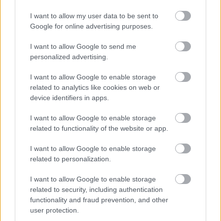
házakban élők számára többféle lehetőség is kínálkozik,
ebből a legegyszerűbb, ha a csatorna végét egy vödörbe
I want to allow my user data to be sent to
Google for online advertising purposes.
vagy inkább hordóba állítjuk és onnan merjük az
öntözéshez szükséges vízmennyiséget.
I want to allow Google to send me
personalized advertising.
I want to allow Google to enable storage
related to analytics like cookies on web or
device identifiers in apps.
I want to allow Google to enable storage
related to functionality of the website or app.
I want to allow Google to enable storage
related to personalization.
I want to allow Google to enable storage
related to security, including authentication
functionality and fraud prevention, and other
Az összegyűjtött esővízért hálás lesz a kert, a bolygó - és a
user protection.
pénztárcánk (Fotó: Unsplash/Daria Kraplak)