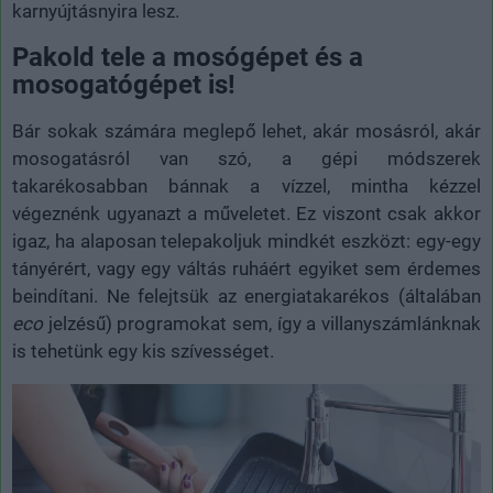
karnyújtásnyira lesz.
Pakold tele a mosógépet és a
mosogatógépet is!
Bár sokak számára meglepő lehet, akár mosásról, akár
mosogatásról van szó, a gépi módszerek
takarékosabban bánnak a vízzel, mintha kézzel
végeznénk ugyanazt a műveletet. Ez viszont csak akkor
igaz, ha alaposan telepakoljuk mindkét eszközt: egy-egy
tányérért, vagy egy váltás ruháért egyiket sem érdemes
beindítani. Ne felejtsük az energiatakarékos (általában
eco
jelzésű) programokat sem, így a villanyszámlánknak
is tehetünk egy kis szívességet.