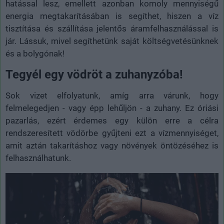
hatással lesz, emellett azonban komoly mennyiségű
energia megtakarításában is segíthet, hiszen a víz
tisztítása és szállítása jelentős áramfelhasználással is
jár. Lássuk, mivel segíthetünk saját költségvetésünknek
és a bolygónak!
Tegyél egy vödröt a zuhanyzóba!
Sok vizet elfolyatunk, amíg arra várunk, hogy
felmelegedjen - vagy épp lehűljön - a zuhany. Ez óriási
pazarlás, ezért érdemes egy külön erre a célra
rendszeresített vödörbe gyűjteni ezt a vízmennyiséget,
amit aztán takarításhoz vagy növények öntözéséhez is
felhasználhatunk.