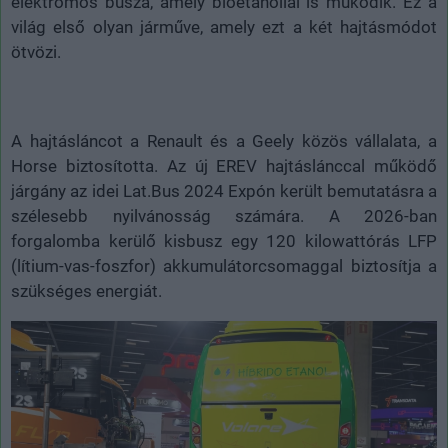
elektromos busza, amely bioetanollal is működik. Ez a
világ első olyan járműve, amely ezt a két hajtásmódot
ötvözi.
A hajtásláncot a Renault és a Geely közös vállalata, a
Horse biztosította. Az új EREV hajtáslánccal működő
járgány az idei Lat.Bus 2024 Expón került bemutatásra a
szélesebb nyilvánosság számára. A 2026-ban
forgalomba kerülő kisbusz egy 120 kilowattórás LFP
(lítium-vas-foszfor) akkumulátorcsomaggal biztosítja a
szükséges energiát.