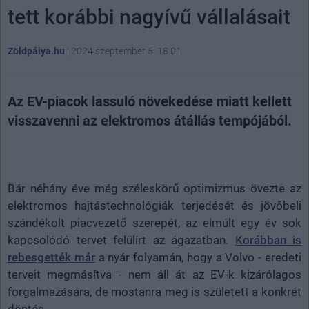
tett korábbi nagyívű vállalásait
Zöldpálya.hu
|
2024 szeptember 5. 18:01
Az EV-piacok lassuló növekedése miatt kellett
visszavenni az elektromos átállás tempójából.
Bár néhány éve még széleskörű optimizmus övezte az
elektromos hajtástechnológiák terjedését és jövőbeli
szándékolt piacvezető szerepét, az elmúlt egy év sok
kapcsolódó tervet felülírt az ágazatban.
Korábban is
rebesgették már
a nyár folyamán, hogy a Volvo - eredeti
terveit megmásítva - nem áll át az EV-k kizárólagos
forgalmazására, de mostanra meg is született a konkrét
döntés.