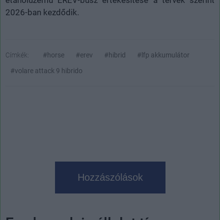
2026-ban kezdődik.
Címkék:
#horse
#erev
#hibrid
#lfp akkumulátor
#volare attack 9 hibrido
Hozzászólások