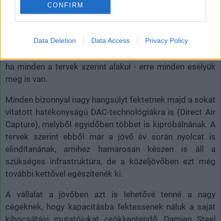
Szeretnék, ha a tesztüzem valóban működőképes lenne
CONFIRM
a tervezett formában, ám a légkör helyzetéért való
aggodalmon túl bőven van pénzügyi potenciál is a
Data Deletion
Data Access
Privacy Policy
tervezett projekt hátterében. Tulajdonképpen több billió
dollár bevételt remélnek a tervezett tevékenységből, és -
ha minden a tervek szerint alakul - erre minden esélyük
meg is van.
Minden bizonnyal nagy hangsúlyt fektetnek majd a sokat
vitatott hatékonyságú DAC-technológiákra is (Direct Air
Capture), melyből egyidőben többet is kipróbálnának. A
tervek szerint ebből már a jövő év során nyolcat is
elindítanának, amihez hamarosan készen is áll a
szükséges infrastruktúra, de a közeljövőben ezt még
további kettővel egészítenék ki.
A vállalat a jövőben azt is lehetővé tenné a nagy
cégeknek, hogy kapacitásba fektessenek náluk a saját
kibocsátási mutatójukat csökkentendő. Damien Steel