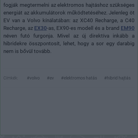
fogják megtermelni az elektromos hajtáshoz szükséges
energiát az akkumulátorok működtetéséhez. Jelenleg öt
EV van a Volvo kínálatában: az XC40 Recharge, a C40
Recharge, az
EX30
-as, EX90-es modell és a brand
EM90
néven futó furgonja. Mivel az új direktíva inkább a
hibridekre összpontosít, lehet, hogy a sor egy darabig
nem is bővül tovább.
Címkék:
#volvo
#ev
#elektromos hatás
#hibrid hajtás