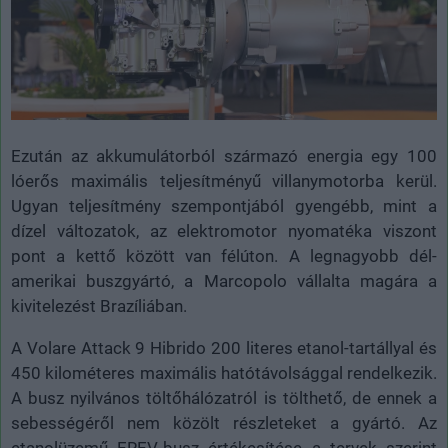
Ezután az akkumulátorból származó energia egy 100
lóerős maximális teljesítményű villanymotorba kerül.
Ugyan teljesítmény szempontjából gyengébb, mint a
dízel változatok, az elektromotor nyomatéka viszont
pont a kettő között van félúton. A legnagyobb dél-
amerikai buszgyártó, a Marcopolo vállalta magára a
kivitelezést Brazíliában.
A Volare Attack 9 Hibrido 200 literes etanol-tartállyal és
450 kilométeres maximális hatótávolsággal rendelkezik.
A busz nyilvános töltőhálózatról is tölthető, de ennek a
sebességéről nem közölt részleteket a gyártó. Az
etanolüzemű EREV-busz értékesítése a tervek szerint