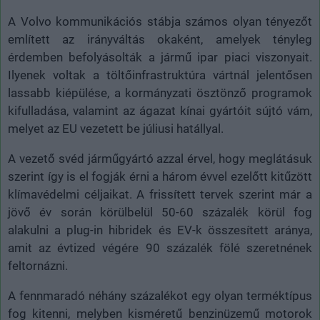
A Volvo kommunikációs stábja számos olyan tényezőt
említett az irányváltás okaként, amelyek tényleg
érdemben befolyásolták a jármű ipar piaci viszonyait.
Ilyenek voltak a töltőinfrastruktúra vártnál jelentősen
lassabb kiépülése, a kormányzati ösztönző programok
kifulladása, valamint az ágazat kínai gyártóit sújtó vám,
melyet az EU vezetett be júliusi hatállyal.
A vezető svéd járműgyártó azzal érvel, hogy meglátásuk
szerint így is el fogják érni a három évvel ezelőtt kitűzött
klímavédelmi céljaikat. A frissített tervek szerint már a
jövő év során körülbelül 50-60 százalék körül fog
alakulni a plug-in hibridek és EV-k összesített aránya,
amit az évtized végére 90 százalék fölé szeretnének
feltornázni.
A fennmaradó néhány százalékot egy olyan terméktípus
fog kitenni, melyben kisméretű benzinüzemű motorok