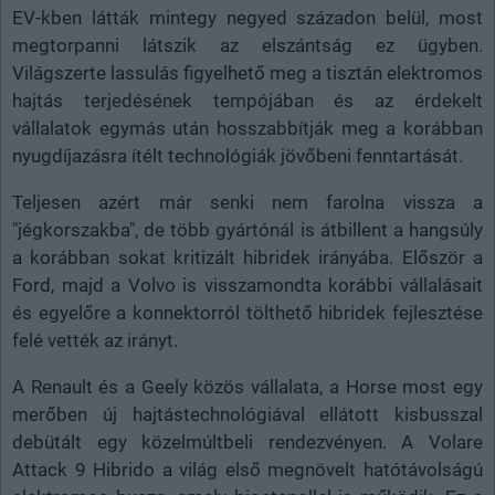
EV-kben látták mintegy negyed századon belül, most
megtorpanni látszik az elszántság ez ügyben.
Világszerte lassulás figyelhető meg a tisztán elektromos
hajtás terjedésének tempójában és az érdekelt
vállalatok egymás után hosszabbítják meg a korábban
nyugdíjazásra ítélt technológiák jövőbeni fenntartását.
Teljesen azért már senki nem farolna vissza a
"jégkorszakba", de több gyártónál is átbillent a hangsúly
a korábban sokat kritizált hibridek irányába. Először a
Ford, majd a Volvo is visszamondta korábbi vállalásait
és egyelőre a konnektorról tölthető hibridek fejlesztése
felé vették az irányt.
A Renault és a Geely közös vállalata, a Horse most egy
merőben új hajtástechnológiával ellátott kisbusszal
debütált egy közelmúltbeli rendezvényen. A Volare
Attack 9 Hibrido a világ első megnövelt hatótávolságú