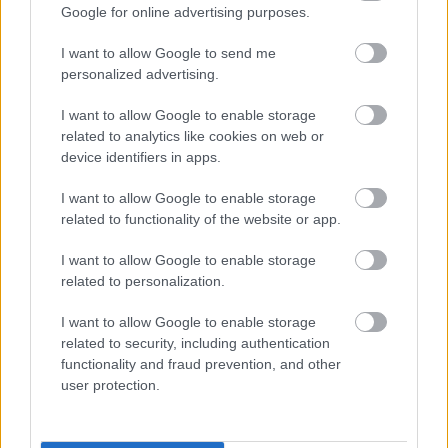
Google for online advertising purposes.
kapcsolatban végezzenek teszteket. Az albertai Calgary
közelében, Innifailsban felépített létesítmény Deep Sky
I want to allow Google to send me
néven hamarosan elkezdi tevékenységét, melynek során
personalized advertising.
kezdetben 3000 tonna szén-dioxidot vonnának ki a
I want to allow Google to enable storage
légkörből évente, de ígéretük szerint ez még csak az
related to analytics like cookies on web or
első lépés.
device identifiers in apps.
I want to allow Google to enable storage
related to functionality of the website or app.
Bár ez nem kis mennyiség, számottevőnek sem lehet
I want to allow Google to enable storage
nevezni, hiszen "mindössze" körülbelül 200 amerikai
related to personalization.
állampolgár kibocsátását képes ellensúlyozni. A
beruházók szerint ez azért nem számít, mert a cél, hogy
I want to allow Google to enable storage
a különféle módszerek közül megtalálják a
related to security, including authentication
functionality and fraud prevention, and other
leghatékonyabbakat, ami ha sikerül, gyorsan képesek
user protection.
lesznek ezt nagyságrendekkel meghaladni ígéretük
szerint.