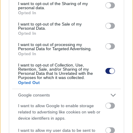
ismereteink, de az idő múlásával egyre sürgetőbbé vált a
not limited to your visit or usage behaviour. You may click to
I want to opt-out of the Sharing of my
personal data.
grant or deny consent to Google and its third-party tags to
megoldások megtalálása. Ezek egyik legfontosabb a
Opted In
use your data for below specified purposes in below Google
légkörbe jutó szén-dioxid problémája. A klímát melegítő
consent section.
I want to opt-out of the Sale of my
gáz tulajdonképpen egy égéstermék, melynek
Personal Data.
legjellemzőbb forrásai a közlekedés és az
Opted In
energiatermelés.
I want to opt-out of processing my
Personal Data for Targeted Advertising.
Az utóbbi néhány évtized során - felismerve a színtelen,
Opted In
szagtalan, üvegházhatású gáz nagyarányú
I want to opt-out of Collection, Use,
kibocsátásában rejlő kockázati tényezőket - sok
Retention, Sale, and/or Sharing of my
Personal Data that Is Unrelated with the
módszerrel próbálták már légkörünket megtisztítani
Purposes for which it was collected.
tőle. Bár több ígéretes innováció, módszer látott
Opted Out
napvilágot ez idő alatt, mégsem volt ezek közül egy sem
Google consents
olyan horderejű, hogy valóban megoldást tudjon nyújtani
a problémás gáz ügyében.
I want to allow Google to enable storage
related to advertising like cookies on web or
Egy kanadai vállalat most arra vállalkozott, hogy új
device identifiers in apps.
telephelyén megfelelő feltételeket biztosítson arra, hogy
I want to allow my user data to be sent to
egyszerre akár tízféle eljárás hatékonyságával