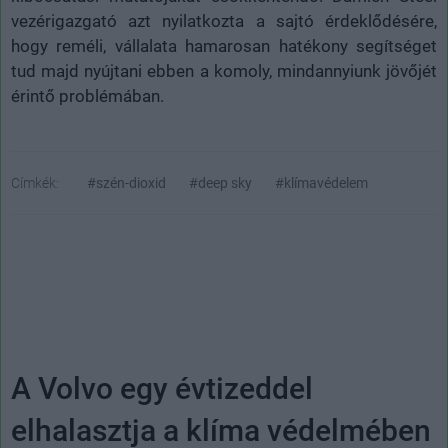
vezérigazgató azt nyilatkozta a sajtó érdeklődésére,
hogy reméli, vállalata hamarosan hatékony segítséget
tud majd nyújtani ebben a komoly, mindannyiunk jövőjét
érintő problémában.
Címkék:
#szén-dioxid
#deep sky
#klímavédelem
A Volvo egy évtizeddel
elhalasztja a klíma védelmében