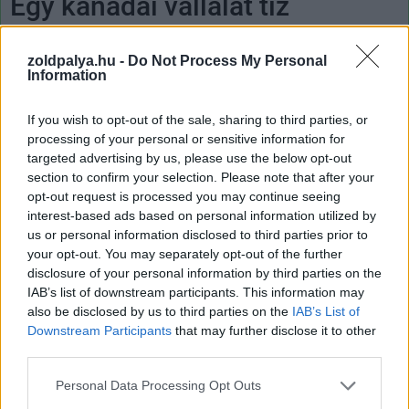
Egy kanadai vállalat tíz
különféle módszert is tesztelne
zoldpalya.hu -
Do Not Process My Personal
a légkör szén-dioxid-
Information
mentesítésre
If you wish to opt-out of the sale, sharing to third parties, or
processing of your personal or sensitive information for
targeted advertising by us, please use the below opt-out
Zöldpálya.hu
|
2024 szeptember 6. 18:17
section to confirm your selection. Please note that after your
opt-out request is processed you may continue seeing
interest-based ads based on personal information utilized by
Évi 3000 tonnával kezdenének, de sokkal
us or personal information disclosed to third parties prior to
your opt-out. You may separately opt-out of the further
nagyobb szabású tervei vannak a Deep Sky-
disclosure of your personal information by third parties on the
nak.
IAB’s list of downstream participants. This information may
also be disclosed by us to third parties on the
IAB’s List of
Downstream Participants
that may further disclose it to other
third parties.
Civilizációnknak számos komoly problémával kell
Please note that this website/app uses one or more Google
Personal Data Processing Opt Outs
szembenéznie, amelyekről már sok évtizede vannak
services and may gather and store information including but