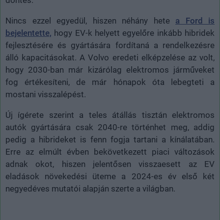
Nincs ezzel egyedül, hiszen néhány hete
a Ford is
bejelentette,
hogy EV-k helyett egyelőre inkább hibridek
fejlesztésére és gyártására fordítaná a rendelkezésre
álló kapacitásokat. A Volvo eredeti elképzelése az volt,
hogy 2030-ban már kizárólag elektromos járműveket
fog értékesíteni, de már hónapok óta lebegteti a
mostani visszalépést.
Új ígérete szerint a teles átállás tisztán elektromos
autók gyártására csak 2040-re történhet meg, addig
pedig a hibrideket is fenn fogja tartani a kínálatában.
Erre az elmúlt évben bekövetkezett piaci változások
adnak okot, hiszen jelentősen visszaesett az EV
eladások növekedési üteme a 2024-es év első két
negyedéves mutatói alapján szerte a világban.