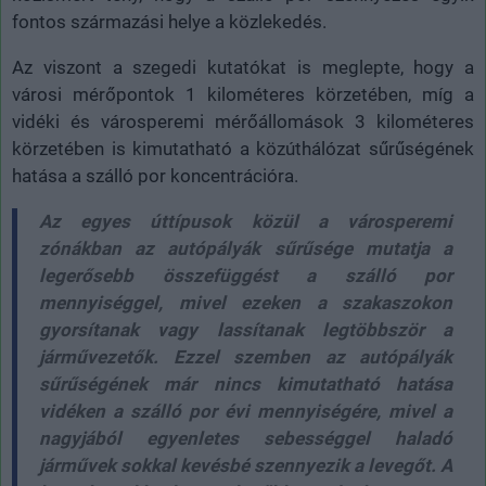
fontos származási helye a közlekedés.
Az viszont a szegedi kutatókat is meglepte, hogy a
városi mérőpontok 1 kilométeres körzetében, míg a
vidéki és városperemi mérőállomások 3 kilométeres
körzetében is kimutatható a közúthálózat sűrűségének
hatása a szálló por koncentrációra.
Az egyes úttípusok közül a városperemi
zónákban az autópályák sűrűsége mutatja a
legerősebb összefüggést a szálló por
mennyiséggel, mivel ezeken a szakaszokon
gyorsítanak vagy lassítanak legtöbbször a
járművezetők. Ezzel szemben az autópályák
sűrűségének már nincs kimutatható hatása
vidéken a szálló por évi mennyiségére, mivel a
nagyjából egyenletes sebességgel haladó
járművek sokkal kevésbé szennyezik a levegőt. A