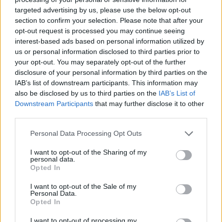
targeted advertising by us, please use the below opt-out
section to confirm your selection. Please note that after your
opt-out request is processed you may continue seeing
Címkék:
#elektromos autó
#elektromos hajtás
#töltés
interest-based ads based on personal information utilized by
us or personal information disclosed to third parties prior to
#akkumulátor
#lítium
#alumínium
#kén
your opt-out. You may separately opt-out of the further
disclosure of your personal information by third parties on the
IAB’s list of downstream participants. This information may
also be disclosed by us to third parties on the
IAB’s List of
Downstream Participants
that may further disclose it to other
third parties.
Please note that this website/app uses one or more Google
Personal Data Processing Opt Outs
services and may gather and store information including but
not limited to your visit or usage behaviour. You may click to
I want to opt-out of the Sharing of my
Hozzászólások
personal data.
grant or deny consent to Google and its third-party tags to
Opted In
use your data for below specified purposes in below Google
consent section.
I want to opt-out of the Sale of my
Personal Data.
Magyar kutatók vizsgálták a
Opted In
I want to opt-out of processing my