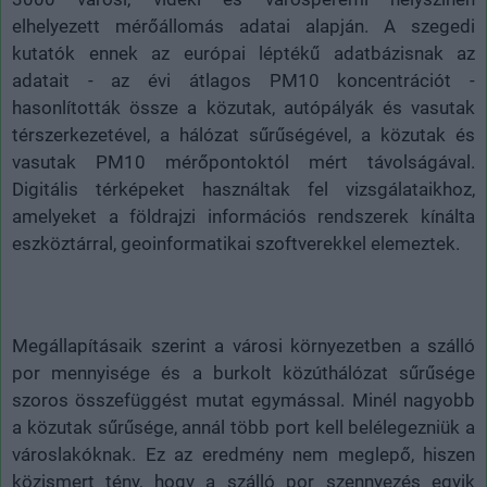
elhelyezett mérőállomás adatai alapján. A szegedi
kutatók ennek az európai léptékű adatbázisnak az
adatait - az évi átlagos PM10 koncentrációt -
hasonlították össze a közutak, autópályák és vasutak
térszerkezetével, a hálózat sűrűségével, a közutak és
vasutak PM10 mérőpontoktól mért távolságával.
Digitális térképeket használtak fel vizsgálataikhoz,
amelyeket a földrajzi információs rendszerek kínálta
eszköztárral, geoinformatikai szoftverekkel elemeztek.
Megállapításaik szerint a városi környezetben a szálló
por mennyisége és a burkolt közúthálózat sűrűsége
szoros összefüggést mutat egymással. Minél nagyobb
a közutak sűrűsége, annál több port kell belélegezniük a
városlakóknak. Ez az eredmény nem meglepő, hiszen
közismert tény, hogy a szálló por szennyezés egyik