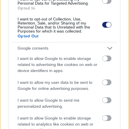
szálló por és az úthálózat
Personal Data for Targeted Advertising.
Opted In
kapcsolatát
I want to opt-out of Collection, Use,
Retention, Sale, and/or Sharing of my
Personal Data that Is Unrelated with the
Andersen Dávid
|
2022 augusztus 31. 08:43
Purposes for which it was collected.
Opted Out
Google consents
Az egyértelmű megállapítások mellett meglepő
eredmények is születtek.
I want to allow Google to enable storage
related to advertising like cookies on web or
device identifiers in apps.
I want to allow my user data to be sent to
Hogyan függ össze a levegőben található szálló por
Google for online advertising purposes.
mennyisége a közlekedéshálózat sűrűségével? Többek
I want to allow Google to send me
között erre a kérdésre keresték a választ a Szegedi
personalized advertising.
Tudományegyetem geográfusai, akik a közlekedési
hálózatok térbeli jellemzőinek levegőminőségre
I want to allow Google to enable storage
gyakorolt hatásait mutatják be egy rangos nemzetközi
related to analytics like cookies on web or