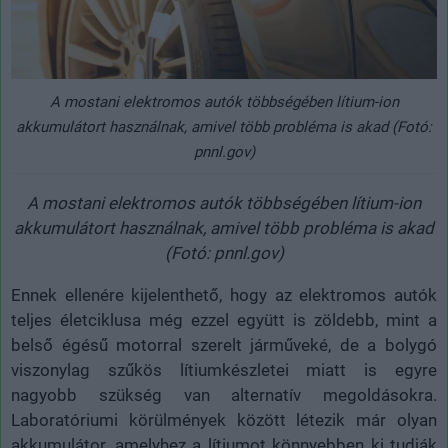
A mostani elektromos autók többségében lítium-ion
akkumulátort használnak, amivel több probléma is akad (Fotó:
pnnl.gov)
A mostani elektromos autók többségében lítium-ion
akkumulátort használnak, amivel több probléma is akad
(Fotó: pnnl.gov)
Ennek ellenére kijelenthető, hogy az elektromos autók
teljes életciklusa még ezzel együtt is zöldebb, mint a
belső égésű motorral szerelt járműveké, de a bolygó
viszonylag szűkös lítiumkészletei miatt is egyre
nagyobb szükség van alternatív megoldásokra.
Laboratóriumi körülmények között létezik már olyan
akkumulátor, amelyhez a lítiumot könnyebben ki tudják