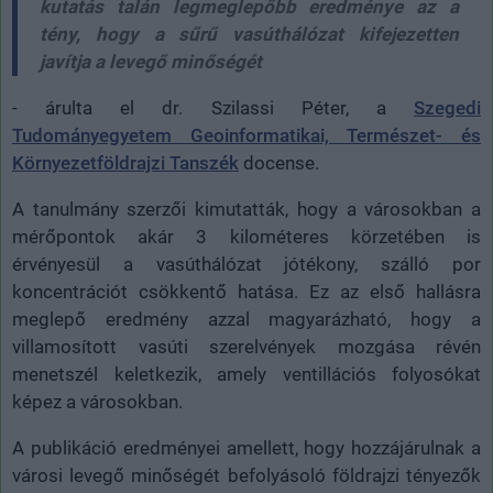
kutatás talán legmeglepőbb eredménye az a
tény, hogy a sűrű vasúthálózat kifejezetten
javítja a levegő minőségét
- árulta el dr. Szilassi Péter, a
Szegedi
Tudományegyetem Geoinformatikai, Természet- és
Környezetföldrajzi Tanszék
docense.
A tanulmány szerzői kimutatták, hogy a városokban a
mérőpontok akár 3 kilométeres körzetében is
érvényesül a vasúthálózat jótékony, szálló por
koncentrációt csökkentő hatása. Ez az első hallásra
meglepő eredmény azzal magyarázható, hogy a
villamosított vasúti szerelvények mozgása révén
menetszél keletkezik, amely ventillációs folyosókat
képez a városokban.
A publikáció eredményei amellett, hogy hozzájárulnak a
városi levegő minőségét befolyásoló földrajzi tényezők