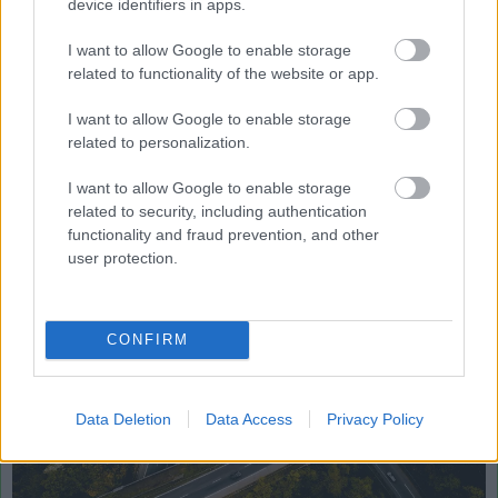
folyóiratban publikált tanulmányukban.
device identifiers in apps.
A levegőminőség változásait extrém esetben - például
I want to allow Google to enable storage
related to functionality of the website or app.
füst - mindenki azonnal érzékeli, azonban a
szálló por
apró méretű szilárd és cseppfolyós alkotói a legtöbb
I want to allow Google to enable storage
esetben rejtve maradnak érzékszerveink előtt. A
related to personalization.
levegőben szálló por - úgynevezett
PM10
, azaz 10
mikrométernél kisebb - részecskéi akkor válnak csak
I want to allow Google to enable storage
related to security, including authentication
láthatóvá, ha azok leülepednek.
functionality and fraud prevention, and other
user protection.
CONFIRM
Data Deletion
Data Access
Privacy Policy