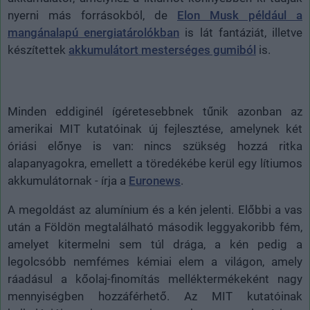
nyerni más forrásokból, de
Elon Musk például a
mangánalapú energiatárolókban
is lát fantáziát, illetve
készítettek
akkumulátort mesterséges gumiból
is.
Minden eddiginél ígéretesebbnek tűnik azonban az
amerikai MIT kutatóinak új fejlesztése, amelynek két
óriási előnye is van: nincs szükség hozzá ritka
alapanyagokra, emellett a töredékébe kerül egy lítiumos
akkumulátornak - írja a
Euronews
.
A megoldást az alumínium és a kén jelenti. Előbbi a vas
után a Földön megtalálható második leggyakoribb fém,
amelyet kitermelni sem túl drága, a kén pedig a
legolcsóbb nemfémes kémiai elem a világon, amely
ráadásul a kőolaj-finomítás melléktermékeként nagy
mennyiségben hozzáférhető. Az MIT kutatóinak