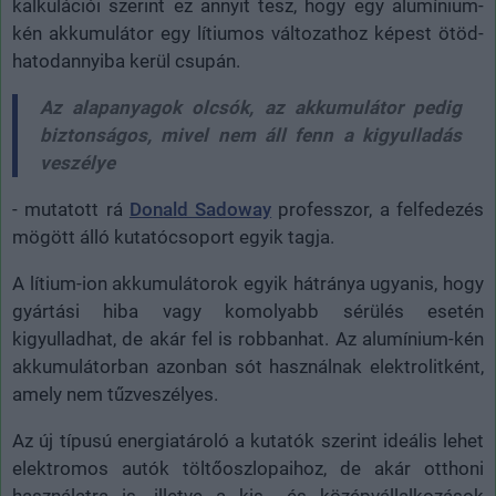
kalkulációi szerint ez annyit tesz, hogy egy alumínium-
kén akkumulátor egy lítiumos változathoz képest ötöd-
hatodannyiba kerül csupán.
Az alapanyagok olcsók, az akkumulátor pedig
biztonságos, mivel nem áll fenn a kigyulladás
veszélye
- mutatott rá
Donald Sadoway
professzor, a felfedezés
mögött álló kutatócsoport egyik tagja.
A lítium-ion akkumulátorok egyik hátránya ugyanis, hogy
gyártási hiba vagy komolyabb sérülés esetén
kigyulladhat, de akár fel is robbanhat. Az alumínium-kén
akkumulátorban azonban sót használnak elektrolitként,
amely nem tűzveszélyes.
Az új típusú energiatároló a kutatók szerint ideális lehet
elektromos autók töltőoszlopaihoz, de akár otthoni
használatra is, illetve a kis-, és középvállalkozások