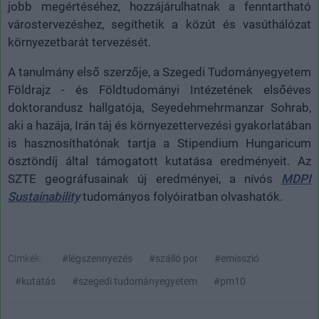
jobb megértéséhez, hozzájárulhatnak a fenntartható
várostervezéshez, segíthetik a közút és vasúthálózat
környezetbarát tervezését.
A tanulmány első szerzője, a Szegedi Tudományegyetem
Földrajz - és Földtudományi Intézetének elsőéves
doktorandusz hallgatója, Seyedehmehrmanzar Sohrab,
aki a hazája, Irán táj és környezettervezési gyakorlatában
is hasznosíthatónak tartja a Stipendium Hungaricum
ösztöndíj által támogatott kutatása eredményeit. Az
SZTE geográfusainak új eredményei, a nívós
MDPI
Sustainability
tudományos folyóiratban olvashatók.
Címkék:
#légszennyezés
#szálló por
#emisszió
#kutatás
#szegedi tudományegyetem
#pm10