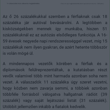
Az ő 26 százalékukkal szemben a férfiaknak csak 18
százaléka jár autóval bevásárolni. A legtöbben a
kisközségekben mennek így munkába, hiszen 51
százalékuknál ez az autózás elsődleges funkciója. A 16-
59 évesek negyede napi rendszerességgel vezet, míg 15
százalékuk nem ilyen gyakran, de azért hetente többször
is volán mögé ül.
A mindennapos vezetők körében a férfiak és a
diplomások felülreprezentáltak, a kutatásban részt
vevők valamivel több mint harmada azonban soha nem
vezet. A válaszadók 11 százaléka úgy szeret vezetni,
hogy közben nem zavarja semmi, a többiek azonban
többféle forrásból válogatva hallgatnak rádiót (39
százalék) vagy saját lejátszási listát (31 százalék).
Utóbbit jellemzően inkább a fiatalok kedvelik.