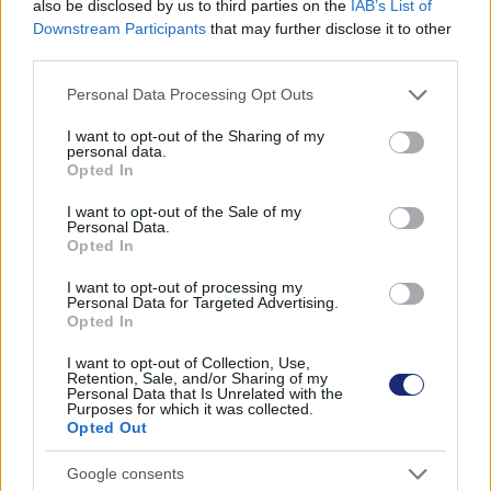
also be disclosed by us to third parties on the
IAB’s List of
kétszer is megteszi. Ezen sofőrök 63 százaléka férfi,
Downstream Participants
that may further disclose it to other
valamint 68 százaléka diplomás. A válaszadók 14
third parties.
százaléka tartozik abba a könnyelműnek is nevezhető
Please note that this website/app uses one or more Google
Personal Data Processing Opt Outs
csoportba, akik csak akkor szervizeltetik az autót, ha
services and may gather and store information including but
már nagyon muszáj.
not limited to your visit or usage behaviour. You may click to
I want to opt-out of the Sharing of my
personal data.
grant or deny consent to Google and its third-party tags to
Opted In
use your data for below specified purposes in below Google
consent section.
I want to opt-out of the Sale of my
Personal Data.
Opted In
I want to opt-out of processing my
Personal Data for Targeted Advertising.
Opted In
I want to opt-out of Collection, Use,
Retention, Sale, and/or Sharing of my
Personal Data that Is Unrelated with the
Purposes for which it was collected.
Opted Out
Google consents