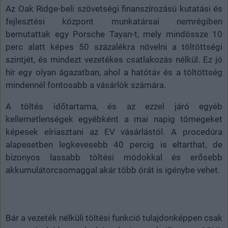
Az Oak Ridge-beli szövetségi finanszírozású kutatási és
fejlesztési központ munkatársai nemrégiben
bemutattak egy Porsche Tayan-t, mely mindössze 10
perc alatt képes 50 százalékra növelni a töltöttségi
szintjét, és mindezt vezetékes csatlakozás nélkül. Ez jó
hír egy olyan ágazatban, ahol a hatótáv és a töltöttség
mindennél fontosabb a vásárlók számára.
A töltés időtartama, és az ezzel járó egyéb
kellemetlenségek egyébként a mai napig tömegeket
képesek elriasztani az EV vásárlástól. A procedúra
alapesetben legkevesebb 40 percig is eltarthat, de
bizonyos lassabb töltési módokkal és erősebb
akkumulátorcsomaggal akár több órát is igénybe vehet.
Bár a vezeték nélküli töltési funkció tulajdonképpen csak