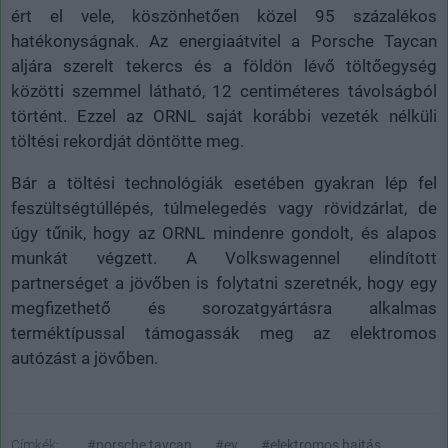
ért el vele, köszönhetően közel 95 százalékos
hatékonyságnak. Az energiaátvitel a Porsche Taycan
aljára szerelt tekercs és a földön lévő töltőegység
közötti szemmel látható, 12 centiméteres távolságból
történt. Ezzel az ORNL saját korábbi vezeték nélküli
töltési rekordját döntötte meg.
Bár a töltési technológiák esetében gyakran lép fel
feszültségtúllépés, túlmelegedés vagy rövidzárlat, de
úgy tűnik, hogy az ORNL mindenre gondolt, és alapos
munkát végzett. A Volkswagennel elindított
partnerséget a jövőben is folytatni szeretnék, hogy egy
megfizethető és sorozatgyártásra alkalmas
terméktípussal támogassák meg az elektromos
autózást a jövőben.
Címkék:
#porsche taycan
#ev
#elektromos hajtás