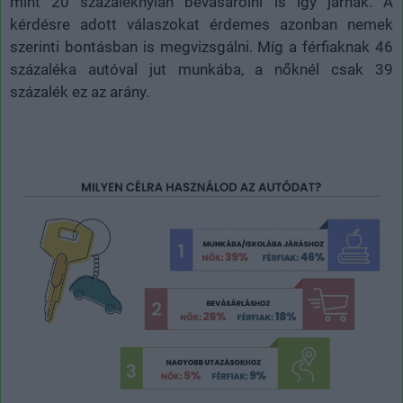
mint 20 százaléknyian bevásárolni is így járnak. A
kérdésre adott válaszokat érdemes azonban nemek
szerinti bontásban is megvizsgálni. Míg a férfiaknak 46
százaléka autóval jut munkába, a nőknél csak 39
százalék ez az arány.