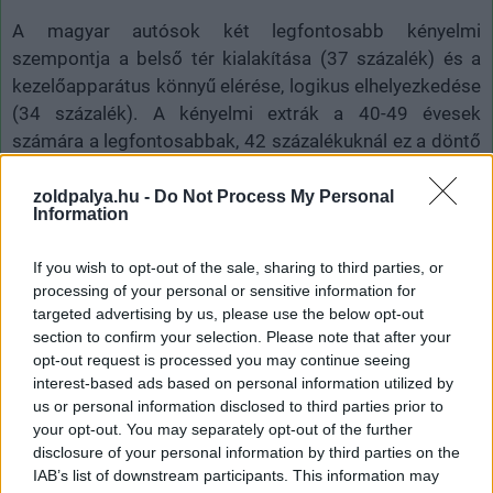
A magyar autósok két legfontosabb kényelmi
szempontja a belső tér kialakítása (37 százalék) és a
kezelőapparátus könnyű elérése, logikus elhelyezkedése
(34 százalék). A kényelmi extrák a 40-49 évesek
számára a legfontosabbak, 42 százalékuknál ez a döntő
szempont. Az új intelligens vezetési rendszereket a
válaszadók mintegy 10 százaléka tartja fontosnak.
zoldpalya.hu -
Do Not Process My Personal
Information
Ezeket alapvetően pozitívan ítéli meg a magyar autó
If you wish to opt-out of the sale, sharing to third parties, or
tulajdonosok nagyobb hányada (52 százalék), mint
processing of your personal or sensitive information for
ahogy minden mást is, ami biztonságosabbá teszi a
targeted advertising by us, please use the below opt-out
vezetést. 21 százaléknyian azonban úgy gondolják, hogy
section to confirm your selection. Please note that after your
a vezetés a sofőr feladata, és bár a figyelmeztetést jó
opt-out request is processed you may continue seeing
néven veszik, azt nem tartják helyes iránynak, ha ezekben
interest-based ads based on personal information utilized by
a folyamatokban az automatizálás is szerepet kap.
us or personal information disclosed to third parties prior to
your opt-out. You may separately opt-out of the further
A megkérdezettek 55 százaléka évente legalább
disclosure of your personal information by third parties on the
IAB’s list of downstream participants. This information may
egyszer átnézeti az autót szerelővel, és 22 százalék ezt