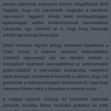
persze számtalan szempont szerint vizsgálhatjuk attól
függően, hogy mit szeretnénk megtudni a kérdéses
népcsoport tagjairól. Ahogy lehet iskolázottsággal,
egészséggel, vallási hovatartozással kapcsolatban
kutakodni, úgy mérhető az is, hogy hogy használja
autóját egy ország lakossága.
Ebből kiindulva végzett átfogó felmérést hazánkban a
Chery Group. A számos autóipari leányvállalatot
tömörítő cégcsoport egy sor kérdést intézett a
kutatásban résztvevő válaszadókhoz az autóhasználat
gyakoriságától a szervizelési szokásokig, melyekkel
olyan lényeges kérdésekre keresték a választ, hogy mit
gondolnak a vezetéstámogató rendszerekről, vagy hogy
mennyire fontos nekik a kényelem a vezetés során.
A magyar autósok mintegy 43 százaléka használja
járművét iskolába illetve munkába járáshoz, és több