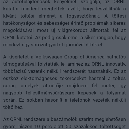
az autótulajdonosok kényelmét szolgálja, az ORNL
kutatói mindent megtettek azért, hogy leszállítsák a
kívánt töltési élményt a fogyasztóknak. A töltési
hatékonyságot és sebességet érintő problémák sikeres
megoldásával most új világrekordot állítottak fel az
ORNL kutatói. Az pedig csak emel a siker rangján, hogy
mindezt egy sorozatgyártott járművel érték el.
A kísérletet a Volkswagen Group of America hathatós
támogatásával folytatták le, amihez az ORNL innovatív,
többfázisú vezeték nélküli rendszerét használták. Ez az
eszköz elektomágneses tekercseket használ a töltés
során, amelyek átmérője majdnem fél méter, így
nagyobb teljesítménysűrűségre képesek a folyamat
során. Ez sokban hasonlít a telefonok vezeték nélküli
töltőihez.
Az ORNL rendszere a beszámolók szerint meglehetősen
gyors, hiszen 10 perc alatt 50 százalékos töltöttséget