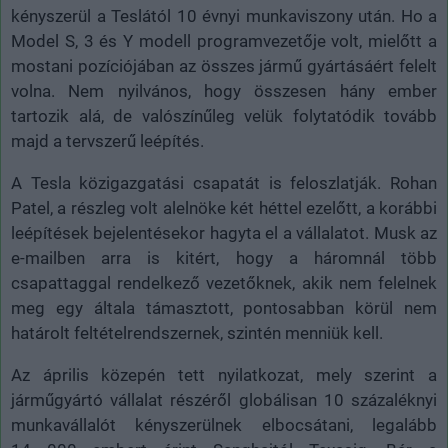
kényszerül a Teslától 10 évnyi munkaviszony után. Ho a
Model S, 3 és Y modell programvezetője volt, mielőtt a
mostani pozíciójában az összes jármű gyártásáért felelt
volna. Nem nyilvános, hogy összesen hány ember
tartozik alá, de valószínűleg velük folytatódik tovább
majd a tervszerű leépítés.
A Tesla közigazgatási csapatát is feloszlatják. Rohan
Patel, a részleg volt alelnöke két héttel ezelőtt, a korábbi
leépítések bejelentésekor hagyta el a vállalatot. Musk az
e-mailben arra is kitért, hogy a háromnál több
csapattaggal rendelkező vezetőknek, akik nem felelnek
meg egy általa támasztott, pontosabban körül nem
határolt feltételrendszernek, szintén menniük kell.
Az április közepén tett nyilatkozat, mely szerint a
járműgyártó vállalat részéről globálisan 10 százaléknyi
munkavállalót kényszerülnek elbocsátani, legalább