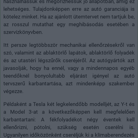
használhassuk és megőrizhessük jó állapotban, amíg ez
lehetséges. Tulajdonképpen erre az autó garanciája is
kötelez minket. Ha az ajánlott ütemtervet nem tartjuk be,
az rosszul mutathat egy meghibásodás esetében a
szervízkönyvben.
Itt persze legtöbbször mechanikai ellenőrzésekről van
szó, valamint az ablaktörlő lapátok, ablaktörlő folyadék
és az utastéri légszűrők cseréjéről. Az autógyártók azt
javasolják, hogy ha ennél, vagy a mindennapos egyéb
teendőknél bonyolultabb eljárást igényel az autó
tervszerű karbantartása, azt mindenképp szakember
végezze.
Példaként a Tesla két legkelendőbb modelljét, az Y-t és
a Model 3-at a következőképpen kell megfelelően
karbantartani: A fékfolyadékot négy éventek kell
ellenőrizni, pótolni, szükség esetén cserélni is.
Ugyanilyen időközönként cseréljük ki a klímaberendezés