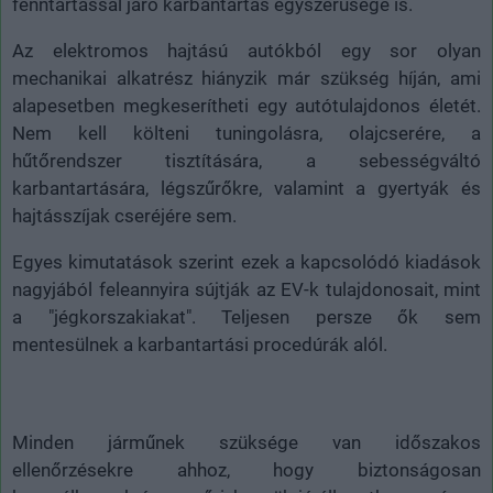
fenntartással járó karbantartás egyszerűsége is.
Az elektromos hajtású autókból egy sor olyan
mechanikai alkatrész hiányzik már szükség híján, ami
alapesetben megkeserítheti egy autótulajdonos életét.
Nem kell költeni tuningolásra, olajcserére, a
hűtőrendszer tisztítására, a sebességváltó
karbantartására, légszűrőkre, valamint a gyertyák és
hajtásszíjak cseréjére sem.
Egyes kimutatások szerint ezek a kapcsolódó kiadások
nagyjából feleannyira sújtják az EV-k tulajdonosait, mint
a "jégkorszakiakat". Teljesen persze ők sem
mentesülnek a karbantartási procedúrák alól.
Minden járműnek szüksége van időszakos
ellenőrzésekre ahhoz, hogy biztonságosan