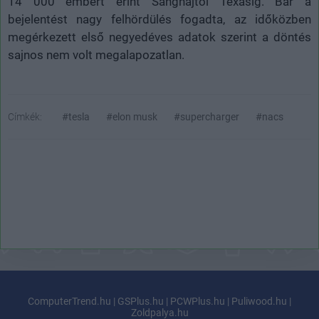
14 000 embert érint Sanghajtól Texasig. Bár a
bejelentést nagy felhördülés fogadta, az időközben
megérkezett első negyedéves adatok szerint a döntés
sajnos nem volt megalapozatlan.
Címkék:
#tesla
#elon musk
#supercharger
#nacs
ComputerTrend.hu
|
GSPlus.hu
|
PCWPlus.hu
|
Puliwood.hu
|
Zoldpalya.hu