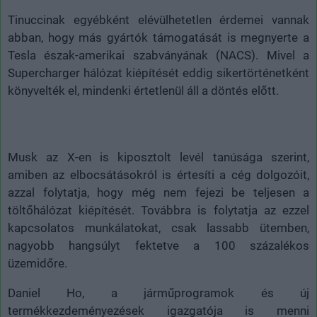
Tinuccinak egyébként elévülhetetlen érdemei vannak
abban, hogy más gyártók támogatását is megnyerte a
Tesla észak-amerikai szabványának (NACS). Mivel a
Supercharger hálózat kiépítését eddig sikertörténetként
könyvelték el, mindenki értetlenül áll a döntés előtt.
Musk az X-en is kiposztolt levél tanúsága szerint,
amiben az elbocsátásokról is értesíti a cég dolgozóit,
azzal folytatja, hogy még nem fejezi be teljesen a
töltőhálózat kiépítését. Továbbra is folytatja az ezzel
kapcsolatos munkálatokat, csak lassabb ütemben,
nagyobb hangsúlyt fektetve a 100 százalékos
üzemidőre.
Daniel Ho, a járműprogramok és új
termékkezdeményezések igazgatója is menni