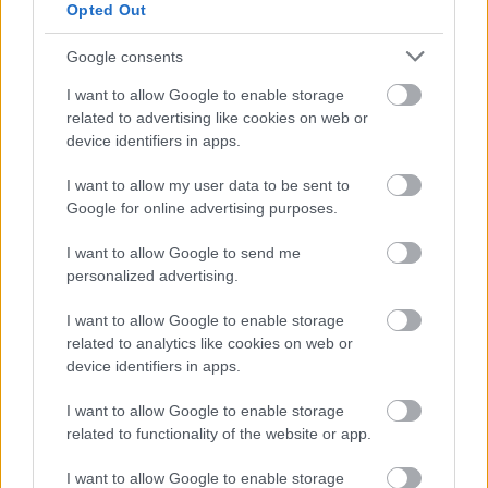
Opted Out
Google consents
I want to allow Google to enable storage
Hozzászólások
related to advertising like cookies on web or
device identifiers in apps.
I want to allow my user data to be sent to
Nincs még vége Elon Musk
Google for online advertising purposes.
ámokfutásának
I want to allow Google to send me
personalized advertising.
Zöldpálya.hu
|
2024 május 3. 15:45
I want to allow Google to enable storage
related to analytics like cookies on web or
device identifiers in apps.
A techguru a Superchargernél folytatja a
I want to allow Google to enable storage
Teslánál elkezdett leépítéseket.
related to functionality of the website or app.
I want to allow Google to enable storage