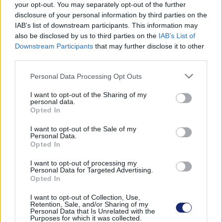
hosszabb hatótávval. Az új típusok esetében ez jóval
your opt-out. You may separately opt-out of the further
később jelent igazán problémát.
disclosure of your personal information by third parties on the
IAB’s list of downstream participants. This information may
Szóval az egyszerűbb karbantartás másféle
also be disclosed by us to third parties on the
IAB’s List of
gondoskodást igényel, de elhanyagolni ezeket sem
Downstream Participants
that may further disclose it to other
third parties.
érdemes. Különösen akkor nem, ha autótulajdonosként
komolyan gondoljuk a környezettudatosságot. Hiszen,
Please note that this website/app uses one or more Google
Personal Data Processing Opt Outs
ha a karbantartás hiánya miatt tönkremenő autónkat a
services and may gather and store information including but
várható élettartam letelte előtt sokkal korábban ki kell
not limited to your visit or usage behaviour. You may click to
I want to opt-out of the Sharing of my
personal data.
grant or deny consent to Google and its third-party tags to
cserélnünk egy újra, ott vagyunk, ahol a part szakad.
Opted In
use your data for below specified purposes in below Google
consent section.
I want to opt-out of the Sale of my
Personal Data.
Opted In
Címkék:
#ev
#elektromos autó
#elektromos hajtás
I want to opt-out of processing my
#tesla
#karbantartás
Personal Data for Targeted Advertising.
Opted In
I want to opt-out of Collection, Use,
Retention, Sale, and/or Sharing of my
Personal Data that Is Unrelated with the
Purposes for which it was collected.