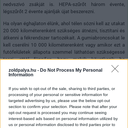
nedvszívó zsákját is. HEPA-szűrőt három évente,
légszűrőt 2 évente ajánlják újat beszerezni.
Ha olyan éghajlaton élünk, ahol télen sózni kell az utakat
20 000 kilométerenként szükséges átnézni, tisztítani és
átkenni a fékrendszer tartozékait. A gumiabroncsokat le
kell cserélni 10 000 kilométerenként vagy amikor ezt a
futófelületek állapota szemmel láthatóan szükségessé
teszi, attól függően, hogy melyik következik be
hamarabb.
zoldpalya.hu -
Do Not Process My Personal
Information
Az elektromos autók legkényesebb, és messze
legköltségesebb alkatrésze az akkumulátorcsomag.
If you wish to opt-out of the sale, sharing to third parties, or
Ezek az idő múlásával és a folyamatos használat során
processing of your personal or sensitive information for
szépen lassan épülnek le, mely folyamat során elveszítik
targeted advertising by us, please use the below opt-out
kapacitásukat, vagyis a töltés megtartására irányuló
section to confirm your selection. Please note that after your
opt-out request is processed you may continue seeing
képességüket. Ez a régi EV-knél jelent leginkább
interest-based ads based on personal information utilized by
problémát, melyek alig rendelkeztek 100 kilométernél
us or personal information disclosed to third parties prior to