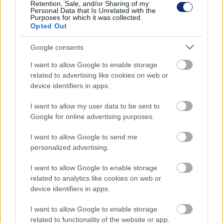
Retention, Sale, and/or Sharing of my
Personal Data that Is Unrelated with the
Purposes for which it was collected.
Hozzászólások
Opted Out
Google consents
I want to allow Google to enable storage
Donald Trump továbbra sem
related to advertising like cookies on web or
device identifiers in apps.
nagyon hisz az elektromos
I want to allow my user data to be sent to
autózásban
Google for online advertising purposes.
I want to allow Google to send me
Zöldpálya.hu
|
2024 március 13. 17:37
personalized advertising.
I want to allow Google to enable storage
Egy interjúban az is kiderült, hogy hézagosak
related to analytics like cookies on web or
az ismeretei a témában.
device identifiers in apps.
I want to allow Google to enable storage
related to functionality of the website or app.