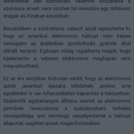
feltételeket kell biztosítani, valamint hozzátette a
szokásos érveit: nem visznek túl messzire egy töltéssel,
drágák és Kínában készülnek.
Beszédében a szokványos választ azzal egészítette ki,
hogy az amerikai elektromos hálózat nem képes
támogatni az átállásban gondolkodó gyártók által
diktált tempót. Egészen odáig ragadtatta magát, hogy
kijelentette: a teljesen elektromos meghajtás nem
megvalósítható.
Ez az érv annyiban biztosan sántít, hogy az elektromos
autók javarészt éjszaka töltődnek, amikor erre
egyébként is van kihasználatlan kapacitás a hálózatban.
Szakértők egybehangzó állítása szerint az elektromos
járművek reneszánsza a szabályozható terhelés
iskolapéldája, ami nemhogy veszélyeztetné a hálózat
állapotát, segíthet annak megerősítésében.