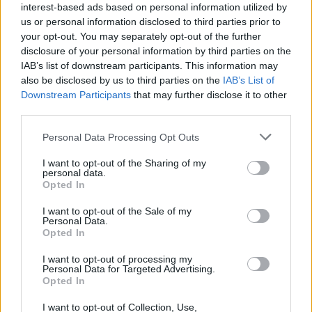
interest-based ads based on personal information utilized by
ingyenes sofőrtanfolyammal honorálja a kormány
us or personal information disclosed to third parties prior to
azokat, akik vállalják, hogy a papír megszerzése után az
your opt-out. You may separately opt-out of the further
erőforrás-hiánnyal küzdő szállítmányozási ágazatban
disclosure of your personal information by third parties on the
helyezkednek el. A kormány a
Facebook oldalán
is
IAB’s list of downstream participants. This information may
meghirdette, hogy teherautóra, kamionra és buszra is
also be disclosed by us to third parties on the
IAB’s List of
szerezhetnek vezetői engedélyt a programban azok, akik
Downstream Participants
that may further disclose it to other
third parties.
megfelelnek a feltételeknek
Please note that this website/app uses one or more Google
Personal Data Processing Opt Outs
services and may gather and store information including but
not limited to your visit or usage behaviour. You may click to
I want to opt-out of the Sharing of my
personal data.
Címkék:
#jogosítvány
#vezetői engedély
#igazságügyi
grant or deny consent to Google and its third-party tags to
Opted In
use your data for below specified purposes in below Google
minisztérium
#tuzson bence
consent section.
I want to opt-out of the Sale of my
Personal Data.
Opted In
I want to opt-out of processing my
Personal Data for Targeted Advertising.
Opted In
I want to opt-out of Collection, Use,