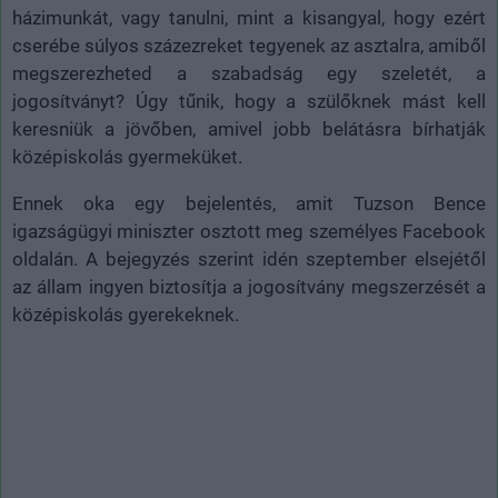
házimunkát, vagy tanulni, mint a kisangyal, hogy ezért
cserébe súlyos százezreket tegyenek az asztalra, amiből
megszerezheted a szabadság egy szeletét, a
jogosítványt? Úgy tűnik, hogy a szülőknek mást kell
keresniük a jövőben, amivel jobb belátásra bírhatják
középiskolás gyermeküket.
Ennek oka egy bejelentés, amit Tuzson Bence
igazságügyi miniszter osztott meg személyes Facebook
oldalán. A bejegyzés szerint idén szeptember elsejétől
az állam ingyen biztosítja a jogosítvány megszerzését a
középiskolás gyerekeknek.