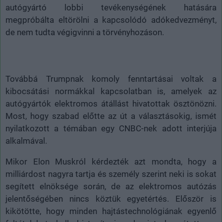
autógyártó lobbi tevékenységének hatására
megpróbálta eltörölni a kapcsolódó adókedvezményt,
de nem tudta végigvinni a törvényhozáson.
Továbbá Trumpnak komoly fenntartásai voltak a
kibocsátási normákkal kapcsolatban is, amelyek az
autógyártók elektromos átállást hivatottak ösztönözni.
Most, hogy szabad előtte az út a választásokig, ismét
nyilatkozott a témában egy CNBC-nek adott interjúja
alkalmával.
Mikor Elon Muskról kérdezték azt mondta, hogy a
milliárdost nagyra tartja és személy szerint neki is sokat
segített elnöksége során, de az elektromos autózás
jelentőségében nincs köztük egyetértés. Először is
kikötötte, hogy minden hajtástechnológiának egyenlő