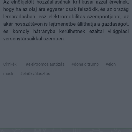
Az elnökjelölt hozzáállásának kritikusai azzal érvelnek,
hogy ha az olaj ára egyszer csak felszökik, és az ország
lemaradásban lesz elektromobilitás szempontjából, az
akár hosszútávon is lejtmenetbe állíthatja a gazdaságot,
és komoly hátrányba kerülhetnek ezáltal világpiaci
versenytársaikkal szemben.
Címkék:
#elektromos autózás
#donald trump
#elon
musk
#elnökválasztás