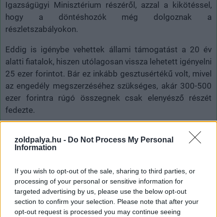
Igazságügyi Minisztérium részéről, azzal a kikötéssel,
hogy a döntéshozók még dolgoznak a
részletszabályokon.
Eddig is igénybe vehettek állami támogatást a 20 év
alatti fiatalok, hiszen utólagosan vissza lehetett igényelni
25 ezer forintot. Bár ez inkább gesztusértékű volt, mivel
az engedély megszerzéséhez szükséges, akár 300-500
ezer forintra rúgó összegnek csak elenyésző részét
fedezte.
Valószínűleg ez is az egyik kiváltó oka volt annak a
zoldpalya.hu -
Do Not Process My Personal
csökkenő tendenciának, amit az elmúlt években lehetett
Information
tapasztalni a vizsgára jelentkező fiatalok körében. A
nyilvántartott adatok szerint a tavalyi évre 30-40
If you wish to opt-out of the sale, sharing to third parties, or
százalékkal visszaesett a vezetést tanulni szándékozók
processing of your personal or sensitive information for
száma.
targeted advertising by us, please use the below opt-out
section to confirm your selection. Please note that after your
Korábban már felreppent a hír arról, hogy március 1-jétől
opt-out request is processed you may continue seeing