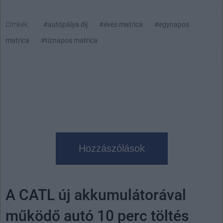
Címkék:
#autópálya díj
#éves matrica
#egynapos
matrica
#tíznapos matrica
Hozzászólások
A CATL új akkumulátorával
működő autó 10 perc töltés