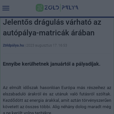
Jelentős drágulás várható az
autópálya-matricák árában
Zöldpálya.hu
|
2023 augusztus 17. 16:53
Ennyibe kerülhetnek januártól a pályadíjak.
Az elmúlt időszak hasonlóan Európa más részeihez az
elszabaduló árakról és az utánuk való futásról szóltak.
Kezdődött az energia árakkal, amit aztán törvényszerűen
követett az összes többi. Alig néhány dolog maradt még
a ne került volna terítékre.