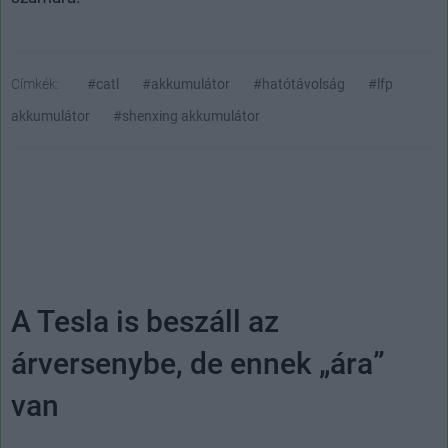
Címkék:
#catl
#akkumulátor
#hatótávolság
#lfp
akkumulátor
#shenxing akkumulátor
A Tesla is beszáll az
árversenybe, de ennek „ára”
van