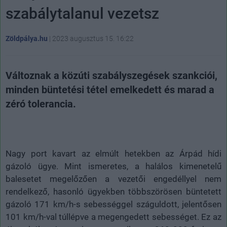
szabálytalanul vezetsz
Zöldpálya.hu
|
2023 augusztus 15. 16:22
Változnak a közúti szabályszegések szankciói,
minden büntetési tétel emelkedett és marad a
zéró tolerancia.
Nagy port kavart az elmúlt hetekben az Árpád hídi
gázoló ügye. Mint ismeretes, a halálos kimenetelű
balesetet megelőzően a vezetői engedéllyel nem
rendelkező, hasonló ügyekben többszörösen büntetett
gázoló 171 km/h-s sebességgel száguldott, jelentősen
101 km/h-val túllépve a megengedett sebességet. Ez az