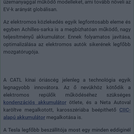
üzemanyaggal működő modelleket, ami tovább növeli az
EV-k arányát globálisan.
Az elektromos közlekedés egyik legfontosabb eleme és
egyben Achilles-sarka is a megbízhatóan működő, nagy
teljesítményű akkumulátor. Ennek folyamatos javítása,
optimalizálása az elektromos autók sikerének legfőbb
mozgatórugója.
A CATL kínai óriáscég jelenleg a technológia egyik
legnagyobb innovátora. Az ő nevükhöz kötődik a
elektromos repülők működéséhez szükséges
kondenzációs akkumulátor
ötlete, és a Neta Autoval
karöltve megalkotott, karosszériába beépíthető
CIIC-
alapú akkumulátor
megalkotása is.
A Tesla legfőbb beszállítója most egy minden eddiginél