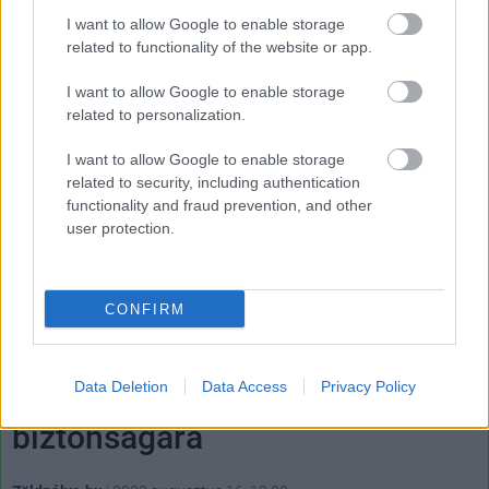
még messze az idei évre előirányzott 1,8 milliós cél.
I want to allow Google to enable storage
related to functionality of the website or app.
I want to allow Google to enable storage
related to personalization.
Címkék:
#tesla
#model x
#model s
I want to allow Google to enable storage
related to security, including authentication
functionality and fraud prevention, and other
user protection.
CONFIRM
Tízből négy magyar sofőr fütyül
a saját és gyermeke
Data Deletion
Data Access
Privacy Policy
biztonságára