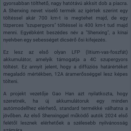
gyorsabban tölthető, nagy hatótávú akksit dob a piacra.
A Shenxing nevet viselő termék az ígértek szerint egy
töltéssel akár 700 km-t is megtehet majd, de egy
tízperces "szupergyors" töltéssel is 400 km-t tud majd
menni. Egyébként beszédes név a "Shenxing", a kínai
nyelvben egy sebességet dicsérő ősi kifejezés.
Ez lesz az első olyan LFP (lítium-vas-foszfát)
akkumulátor, amelyik támogatja a 4C szupergyors
töltést. Ez annyit jelent, hogy a diffúziós határértéket
megaladó mértékben, 12A áramerősséggel lesz képes
tölteni.
A projekt vezetője Gao Han azt nyilatkozta, hogy
szeretnék, ha új akkumulátoruk egy minden
autómodellhez elérhető, standard termékké válhatna a
jövőben. Az első Shenxinggel működő autók 2024 első
felétől lesznek elérhetőek a szélesebb nyilvánosság
számára.