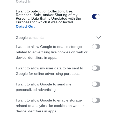
Opted In
esetében nagyjából 130-cal kevesebb, mint a teljes áron
megvásárolható, "erősebb" akkumulátort használó
I want to opt-out of Collection, Use,
Retention, Sale, and/or Sharing of my
azonos fajták esetében. A macskaköröm azért indokolt,
Personal Data that Is Unrelated with the
Purposes for which it was collected.
mert egy autós szakértő, Antuan Goodwin elmondása
Opted Out
szerint ezek is ugyanazt az akksit használják, mint
drágább társaik, de egy beépített szoftveres zár
Google consents
lekorlátozza a működésüket.
I want to allow Google to enable storage
related to advertising like cookies on web or
Ez megnyithatja annak a lehetőséget, hogy később a
device identifiers in apps.
tulajdonosok felár ellenében szükség, vagy vészhelyzet
esetén felszabadítsák a többlet kapacitást, bár hasonló
I want to allow my user data to be sent to
húzások miatt korábban már nem kevés kritika érte a
Google for online advertising purposes.
vállalatot.
I want to allow Google to send me
Bár a tender általános az EV-piacon, a Teslánál a hasonló
personalized advertising.
döntések mögött szinte mindig az eladási számok
I want to allow Google to enable storage
elégtelensége áll. Ugyan már 889 000 jármúvet eladtak
related to analytics like cookies on web or
idén és ezen a számon nagyot lökhet, ha végre elkezdik
device identifiers in apps.
kiszállítani a tömegek által előjegyzett
Cybertruck-ot
, de