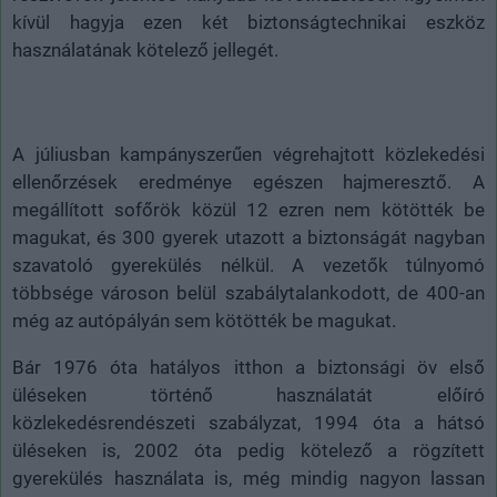
kívül hagyja ezen két biztonságtechnikai eszköz
használatának kötelező jellegét.
A júliusban kampányszerűen végrehajtott közlekedési
ellenőrzések eredménye egészen hajmeresztő. A
megállított sofőrök közül 12 ezren nem kötötték be
magukat, és 300 gyerek utazott a biztonságát nagyban
szavatoló gyerekülés nélkül. A vezetők túlnyomó
többsége városon belül szabálytalankodott, de 400-an
még az autópályán sem kötötték be magukat.
Bár 1976 óta hatályos itthon a biztonsági öv első
üléseken történő használatát előíró
közlekedésrendészeti szabályzat, 1994 óta a hátsó
üléseken is, 2002 óta pedig kötelező a rögzített
gyerekülés használata is, még mindig nagyon lassan