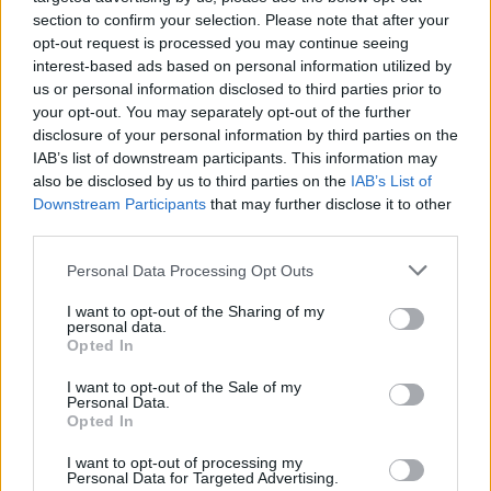
Emelett több márkából is hoztak ki, vagy a közeljövőben
section to confirm your selection. Please note that after your
hoznak ki pénztárcabarát modelleket. A Kia, a Nissan, az
opt-out request is processed you may continue seeing
Audi és a Fiat mellett a Tesla is folyamatosan igyekszik
interest-based ads based on personal information utilized by
lentebb vinni az árait, hogy továbbra is a piacvezető
us or personal information disclosed to third parties prior to
márkák egyike lehessen.
your opt-out. You may separately opt-out of the further
disclosure of your personal information by third parties on the
A verseny hevében most a vezető EV-gyártó hajlandónak
IAB’s list of downstream participants. This information may
mutatkozik arra is, hogy akár 10 000 dollárt faragjon le a
also be disclosed by us to third parties on the
IAB’s List of
Downstream Participants
that may further disclose it to other
legkelendőbb típusainak árából. A cég hétfőtől Model S-
third parties.
t 78 490 dolláros áron kínálja, a Model X pedig 88 490
dollárról indul majd, de ezeknek a olcsósított
Please note that this website/app uses one or more Google
Personal Data Processing Opt Outs
services and may gather and store information including but
változatoknak lesz egy apró hátrányuk az
not limited to your visit or usage behaviour. You may click to
I want to opt-out of the Sharing of my
alapmodellekkel szemben: Rövidebb távot lesznek
personal data.
grant or deny consent to Google and its third-party tags to
képesek megtenni egy töltéssel.
Opted In
use your data for below specified purposes in below Google
consent section.
I want to opt-out of the Sale of my
Personal Data.
Opted In
A "jóárasított" Model S esetében ez a távolság 515 km-t
I want to opt-out of processing my
lesz majd, míg a Model X-nél 425. Ez mind a két típus
Personal Data for Targeted Advertising.