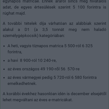
egynapos matricáé. Ennek áráról sincs még hivatalos
adat, de egyes értesülések szerint 5 100 forintra is
rúghat majd.
A további tételek díja várhatóan az alábbiak szerint
alakul a D1 (a 3,5 tonnát meg nem haladó
személygépkocsik) kategóriában:
A heti, vagyis tíznapos matrica 5 500-ról 6 325
forintra,
a havi 8 900-ról 10 240-re,
az éves országos 49 190-ről 56 570-re
az éves vármegyei pedig 5 720-ról 6 580 forintra
emelkedhetnek.
A korábbi évekhez hasonlóan idén is december elsejétől
lehet megváltani az éves e-matricákat.