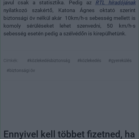
javul csak a statisztika. Pedig az
RTL híradójának
nyilatkozó szakértő, Katona Ágnes oktató szerint
biztonsági öv nélkül akár 10km/h-s sebesség mellett is
komoly sérüléseket lehet szenvedni, 50 km/h-s
sebesség esetén pedig a szélvédőn is kirepülhetünk.
Címkék:
#közlekedésbiztonság
#közlekedés
#gyerekülés
#biztonsági öv
Ennyivel kell többet fizetned, ha