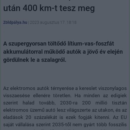
után 400 km-t tesz meg
Zöldpálya.hu
|
2023 augusztus 17. 18:18
A szupergyorsan töltődő lítium-vas-foszfát
akkumulátorral működő autók a jövő év elején
gördülnek le a szalagról.
Az elektromos autók térnyerése a kereslet viszonylagos
visszaesése ellenére töretlen. Ha minden az edigiek
szerint halad tovább, 2030-ra 200 millió tisztán
elektromos üzemű autó lesz világszerte az utakon, és az
eladások 20 százalékát is ezek fogják kitenni. Az EU
saját vállalása szerint 2035-től nem gyárt több fosszilis