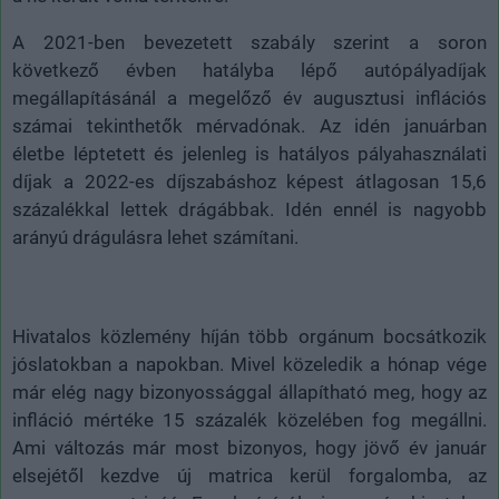
A 2021-ben bevezetett szabály szerint a soron
következő évben hatályba lépő autópályadíjak
megállapításánál a megelőző év augusztusi inflációs
számai tekinthetők mérvadónak. Az idén januárban
életbe léptetett és jelenleg is hatályos pályahasználati
díjak a 2022-es díjszabáshoz képest átlagosan 15,6
százalékkal lettek drágábbak. Idén ennél is nagyobb
arányú drágulásra lehet számítani.
Hivatalos közlemény híján több orgánum bocsátkozik
jóslatokban a napokban. Mivel közeledik a hónap vége
már elég nagy bizonyossággal állapítható meg, hogy az
infláció mértéke 15 százalék közelében fog megállni.
Ami változás már most bizonyos, hogy jövő év január
elsejétől kezdve új matrica kerül forgalomba, az