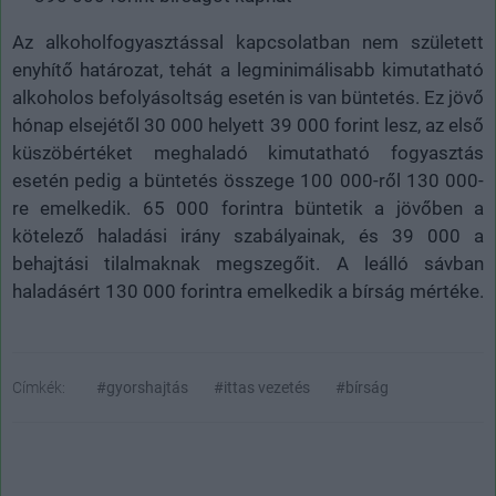
Az alkoholfogyasztással kapcsolatban nem született
enyhítő határozat, tehát a legminimálisabb kimutatható
alkoholos befolyásoltság esetén is van büntetés. Ez jövő
hónap elsejétől 30 000 helyett 39 000 forint lesz, az első
küszöbértéket meghaladó kimutatható fogyasztás
esetén pedig a büntetés összege 100 000-ről 130 000-
re emelkedik. 65 000 forintra büntetik a jövőben a
kötelező haladási irány szabályainak, és 39 000 a
behajtási tilalmaknak megszegőit. A leálló sávban
haladásért 130 000 forintra emelkedik a bírság mértéke.
Címkék:
#gyorshajtás
#ittas vezetés
#bírság