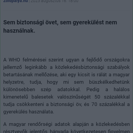
Zöldpálya.hu
|
2023 augusztus 16. 18:00
Sem biztonsági övet, sem gyerekülést nem
használnak.
A WHO felmérései szerint ugyan a fejlődő országokra
jellemző leginkább a közlekedésbiztonsági szabályok
betartásának mellőzése, aki egy kicsit is rálát a magyar
helyzetre, tudja, hogy mi sem büszkélkedhetünk
különösebben szép adatokkal. Pedig a halálos
kimenetelű balesetek valószínűségét 50 százalékkal
tudja csökkenteni a biztonsági öv, és 70 százalékkal a
gyerekülés használata.
A magyar rendőrségi adatok alapján a közlekedésben
résztvevők jelentős hányada következetesen figyelmen