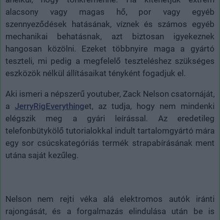
alacsony vagy magas hő, por vagy egyéb
szennyeződések hatásának, víznek és számos egyéb
mechanikai behatásnak, azt biztosan igyekeznek
hangosan közölni. Ezeket többnyire maga a gyártó
teszteli, mi pedig a megfelelő teszteléshez szükséges
eszközök nélkül állításaikat tényként fogadjuk el.
Aki ismeri a népszerű youtuber, Zack Nelson csatornáját,
a
JerryRigEverything
et, az tudja, hogy nem mindenki
elégszik meg a gyári leírással. Az eredetileg
telefonbütykölő tutorialokkal indult tartalomgyártó mára
egy sor csúcskategóriás termék strapabírásának ment
utána saját kezűleg.
Nelson nem rejti véka alá elektromos autók iránti
rajongását, és a forgalmazás elindulása után be is