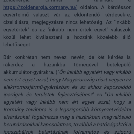
https://zoldenergia.kormany.hu/
oldalon. A kérdéssor
egyértelmű választ vár az eldöntendő kérdésekre,
cizellálásra, megjegyzésre nincs lehetőség. Az "inkább
egyetértek" és az "inkább nem értek egyet" válaszok
közül lehet kiválasztani a hozzánk közelebb álló
lehetőséget.
Bár konkrétan nem nevezi nevén, de két kérdés is
rákérdez a hazánkba tömegével betelepülő
akkumulátor-gyárakra. ("
Ön inkább egyetért vagy inkább
nem ért egyet azzal, hogy Magyarország részt vegyen az
elektromosjármű-gyártásban és az ahhoz kapcsolódó
iparágak és területek fejlesztésében?
" és "
Ön inkább
egyetért vagy inkább nem ért egyet azzal, hogy a
Kormány továbbra is a legszigorúbb környezetvédelmi
elvárásokat fogalmazza meg a hazánkban megvalósuló
beruházásokkal kapcsolatban, továbbá a hatóságoktól a
jogszabályok betartásának folyamatos és szigorú