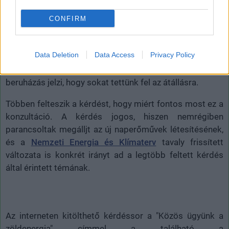
Úgy tűnik, hogy ez mostanság központi téma lesz a
CONFIRM
közéleti kommunikáció során. Mindamellett, hogy tavaly
a második félévben szinte minden hétre jutott egy
Data Deletion
Data Access
Privacy Policy
jelentős bejelentés napelemes vagy elektromos autós
pályázatokkal kapcsolatosan, tucatnyi létesülő
beruházás jelzi, hogy sokat tettünk fel az átállásra.
Többen felteszik a kérdést, hogy miért fontos most ez a
konzultáció. A kérdés jogos, hiszen nemrégiben
parancsoltak megálljt az új naperőművek létesítésének,
és a
Nemzeti Energia és Klímaterv
tavaly frissített
változata is konkrét irányt ad a legtöbb feltett kérdés
által érintett témának.
Az interneten kitölthető kérdéssor a "Közös ügyünk a
zöldenergia" címmel a található a