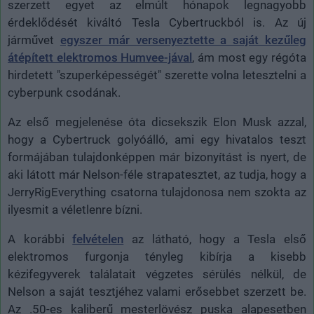
szerzett egyet az elmúlt hónapok legnagyobb
érdeklődését kiváltó Tesla Cybertruckból is. Az új
járművet
egyszer már versenyeztette a saját kezűleg
átépített elektromos Humvee-jával
, ám most egy régóta
hirdetett "szuperképességét" szerette volna letesztelni a
cyberpunk csodának.
Az első megjelenése óta dicsekszik Elon Musk azzal,
hogy a Cybertruck golyóálló, ami egy hivatalos teszt
formájában tulajdonképpen már bizonyítást is nyert, de
aki látott már Nelson-féle strapatesztet, az tudja, hogy a
JerryRigEverything csatorna tulajdonosa nem szokta az
ilyesmit a véletlenre bízni.
A korábbi
felvételen
az látható, hogy a Tesla első
elektromos furgonja tényleg kibírja a kisebb
kézifegyverek találatait végzetes sérülés nélkül, de
Nelson a saját tesztjéhez valami erősebbet szerzett be.
Az .50-es kaliberű mesterlövész puska alapesetben