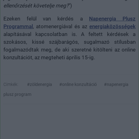
ellenőrzését követelje meg?
")
Ezeken felül van kérdés a
Napenergia Plusz
Programmal
, atomenergiával és az
energiaközösségek
alapításával kapcsolatban is. A feltett kérdések a
szokásos, kissé szájbarágós, sugalmazó stílusban
fogalmazódtak meg, de aki szeretné kitölteni az online
konzultációt, az megteheti április 15-ig.
Címkék:
#zöldenergia
#online konzultáció
#napenergia
plusz program