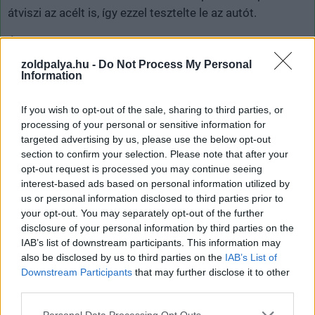
átviszi az acélt is, így ezzel tesztelte le az autót.
Érdemes végignézni a videót, ahol a fokozatosság elvét
betartva először egy félautomata kézifegyverrel, majd
zoldpalya.hu -
Do Not Process My Personal
Information
egy kisebb kaliberű vadászfegyverrel is rálő a
Cybertruckra, mielőtt az .50-es mesterlövész puskát
If you wish to opt-out of the sale, sharing to third parties, or
próbálná ki annak rozsdamentes acélból készült
processing of your personal or sensitive information for
felületén.
targeted advertising by us, please use the below opt-out
section to confirm your selection. Please note that after your
opt-out request is processed you may continue seeing
interest-based ads based on personal information utilized by
us or personal information disclosed to third parties prior to
your opt-out. You may separately opt-out of the further
disclosure of your personal information by third parties on the
IAB’s list of downstream participants. This information may
also be disclosed by us to third parties on the
IAB’s List of
Downstream Participants
that may further disclose it to other
third parties.
Please note that this website/app uses one or more Google
Personal Data Processing Opt Outs