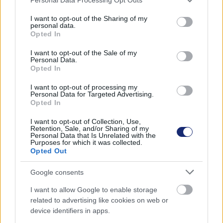
services and may gather and store information including but
not limited to your visit or usage behaviour. You may click to
I want to opt-out of the Sharing of my
personal data.
grant or deny consent to Google and its third-party tags to
Opted In
use your data for below specified purposes in below Google
Címkék:
#cybertruck
#zack nelson
#jerryrigeverything
consent section.
I want to opt-out of the Sale of my
Personal Data.
Opted In
I want to opt-out of processing my
Personal Data for Targeted Advertising.
Opted In
I want to opt-out of Collection, Use,
Retention, Sale, and/or Sharing of my
Personal Data that Is Unrelated with the
Purposes for which it was collected.
Opted Out
Hozzászólások
Google consents
I want to allow Google to enable storage
A héten online konzultációt
related to advertising like cookies on web or
device identifiers in apps.