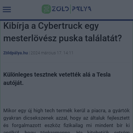
Kibírja a Cybertruck egy
mesterlövész puska találatát?
Zöldpálya.hu
|
2024 március 17. 14:11
Különleges tesztnek vetették alá a Tesla
autóját.
Mikor egy új high tech termék kerül a piacra, a gyártók
gyakran dicsekszenek azzal, hogy az általuk fejlesztett
és forgalmazott eszköz fizikailag mi mindent bír ki
anélkül, hogy tönkremenne. Ha kitehetjük extrém