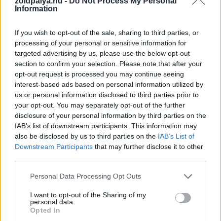
zoldpalya.hu -
Do Not Process My Personal
Information
If you wish to opt-out of the sale, sharing to third parties, or
processing of your personal or sensitive information for
targeted advertising by us, please use the below opt-out
section to confirm your selection. Please note that after your
A Miloo Xplorer Beastet 1000 wattos teljesítményű
opt-out request is processed you may continue seeing
motorral és 45 km/h-s végsebességgel kínálják, ami 24
interest-based ads based on personal information utilized by
us or personal information disclosed to third parties prior to
km/h-ra leszabályozható, hogy megfeleljen az európai e-
your opt-out. You may separately opt-out of the further
bike előírásoknak. Az ára 10 899 sváci frank, vagyis
disclosure of your personal information by third parties on the
megközelítőleg 4 és fél millió forint, ami nem teszi
IAB’s list of downstream participants. This information may
lehetővé, hogy egyhamar tömegtermékké váljon. A
also be disclosed by us to third parties on the
IAB’s List of
"kapszulás" változatot tavasszal kezdi forgalmazni a
Downstream Participants
that may further disclose it to other
third parties.
Miloo.
Please note that this website/app uses one or more Google
Personal Data Processing Opt Outs
services and may gather and store information including but
not limited to your visit or usage behaviour. You may click to
I want to opt-out of the Sharing of my
personal data.
Címkék:
#e-bicikli
#elektromos hajtás
#elektromos
grant or deny consent to Google and its third-party tags to
Opted In
use your data for below specified purposes in below Google
kerékpár
#miloo xpress beast