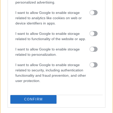
personalized advertising.
I want to allow Google to enable storage
Már 16 000-nél tartanak a népszerű terepjáró
related to analytics like cookies on web or
tisztán elektromos változatának előrendelései.
device identifiers in apps.
I want to allow Google to enable storage
related to functionality of the website or app.
A Range Rover klasszikus négykerék meghajtású
I want to allow Google to enable storage
belsőégésű változata már az 1970-es évek óta komplett
related to personalization.
generációk kedvence. Ez nem is csoda, hiszen
I want to allow Google to enable storage
robosztus karosszériája és erős motorja egy rendkívül
related to security, including authentication
strapabíró konstrukciót eredményeznek, ami terepen és
functionality and fraud prevention, and other
városban egyaránt megállja helyét.
user protection.
Kiválóságát mi sem bizonyítja jobban, mint hogy még 54
éves múltjával a háta mögött sem gondolják a JLR
CONFIRM
(Jaguar Land Rover) döntéshozói, hogy nyugdíjazni
kellene a brandet. Néhány évvel ezelőtt egy hidrogén