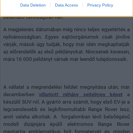
üzemanyagcellás változatot is elkezdtek fejleszteni, de
Data Deletion
Data Access
Privacy Policy
jelenleg a márka első EV-jeként való debütálása már
belátható távolságban van.
A megjelenés dátumában még nincs teljes egyetértés a
nyilvánosságban. Egyes sajtóorgánumok csak jövőre
várják, mások úgy tudják, hogy már idén megkaphatják
az előrendelők az első példányokat. Nincsenek kevesen,
mára 16 000 példányt várnak már leendő tulajdonosaik.
A vállalat a megrendelési felület megnyitása után, már
decemberben
villantott néhány sejtelmes képet
a
készülő SUV-ról. A gyártó arra számít, hogy első EV-je a
legcsendesebb és legkifinomultabb Range Rover lesz,
amit valaha alkottak. A forgalomban lévő belsőégésű
modell dizájnjára épülő elektromos Range Rover
megtartja emblematikus brit formatervét és minden