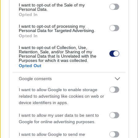
consent section.
I want to opt-out of the Sale of my
Personal Data.
Opted In
I want to opt-out of processing my
Personal Data for Targeted Advertising.
Opted In
I want to opt-out of Collection, Use,
Retention, Sale, and/or Sharing of my
Personal Data that Is Unrelated with the
Purposes for which it was collected.
Hozzászólások
Opted Out
Google consents
I want to allow Google to enable storage
A Range Rover első EV-jének
related to advertising like cookies on web or
device identifiers in apps.
megjelenését nagy várakozás
I want to allow my user data to be sent to
előzi meg
Google for online advertising purposes.
I want to allow Google to send me
Zöldpálya.hu
|
2024 február 3. 14:41