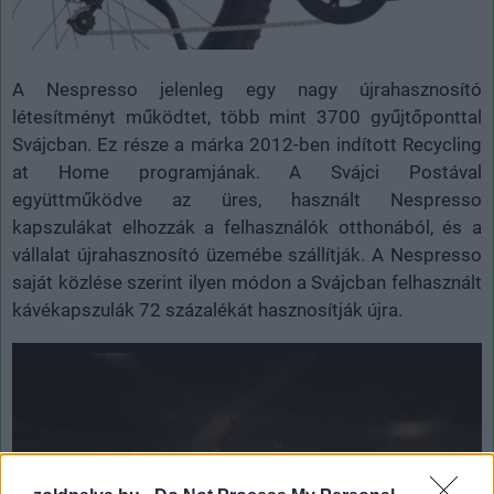
A Nespresso jelenleg egy nagy újrahasznosító
létesítményt működtet, több mint 3700 gyűjtőponttal
Svájcban. Ez része a márka 2012-ben indított Recycling
at Home programjának. A Svájci Postával
együttműködve az üres, használt Nespresso
kapszulákat elhozzák a felhasználók otthonából, és a
vállalat újrahasznosító üzemébe szállítják. A Nespresso
saját közlése szerint ilyen módon a Svájcban felhasznált
kávékapszulák 72 százalékát hasznosítják újra.