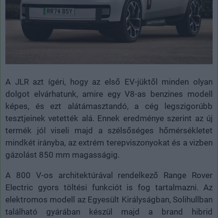
A JLR azt ígéri, hogy az első EV-jüktől minden olyan
dolgot elvárhatunk, amire egy V8-as benzines modell
képes, és ezt alátámasztandó, a cég legszigorúbb
tesztjeinek vetették alá. Ennek eredménye szerint az új
termék jól viseli majd a szélsőséges hőmérsékletet
mindkét irányba, az extrém terepviszonyokat és a vizben
gázolást 850 mm magasságig.
A 800 V-os architektúrával rendelkező Range Rover
Electric gyors töltési funkciót is fog tartalmazni. Az
elektromos modell az Egyesült Királyságban, Solihullban
található gyárában készül majd a brand hibrid