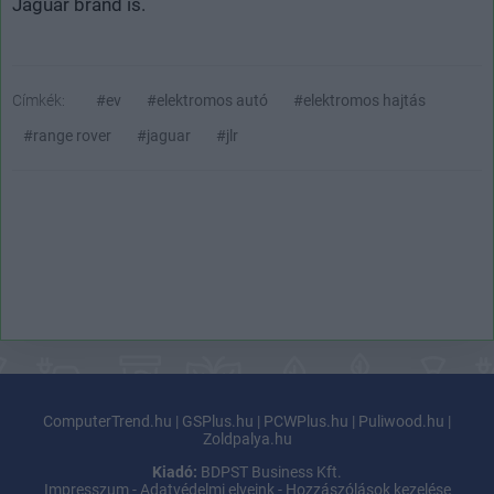
Jaguar brand is.
Címkék:
#ev
#elektromos autó
#elektromos hajtás
#range rover
#jaguar
#jlr
ComputerTrend.hu
|
GSPlus.hu
|
PCWPlus.hu
|
Puliwood.hu
|
Zoldpalya.hu
Kiadó:
BDPST Business Kft.
Impresszum
-
Adatvédelmi elveink
-
Hozzászólások kezelése