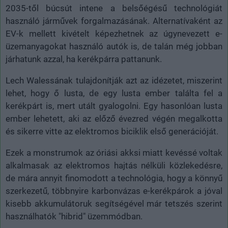
2035-től búcsút intene a belsőégésű technológiát
használó járművek forgalmazásának. Alternatívaként az
EV-k mellett kivételt képezhetnek az úgynevezett e-
üzemanyagokat használó autók is, de talán még jobban
járhatunk azzal, ha kerékpárra pattanunk.
Lech Walessának tulajdonítják azt az idézetet, miszerint
lehet, hogy ő lusta, de egy lusta ember találta fel a
kerékpárt is, mert utált gyalogolni. Egy hasonlóan lusta
ember lehetett, aki az előző évezred végén megalkotta
és sikerre vitte az elektromos biciklik első generációját.
Ezek a monstrumok az óriási akksi miatt kevéssé voltak
alkalmasak az elektromos hajtás nélküli közlekedésre,
de mára annyit finomodott a technológia, hogy a könnyű
szerkezetű, többnyire karbonvázas e-kerékpárok a jóval
kisebb akkumulátoruk segítségével már tetszés szerint
használhatók "hibrid" üzemmódban.