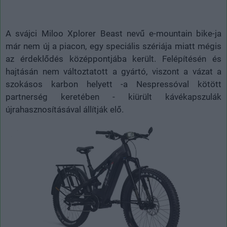
A svájci Miloo Xplorer Beast nevű e-mountain bike-ja
már nem új a piacon, egy speciális szériája miatt mégis
az érdeklődés középpontjába került. Felépítésén és
hajtásán nem változtatott a gyártó, viszont a vázat a
szokásos karbon helyett -a Nespressóval kötött
partnerség keretében - kiürült kávékapszulák
újrahasznosításával állítják elő.