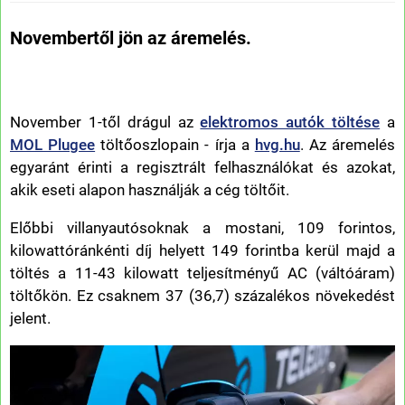
Novembertől jön az áremelés.
November 1-től drágul az
elektromos autók töltése
a
MOL Plugee
töltőoszlopain - írja a
hvg.hu
. Az áremelés
egyaránt érinti a regisztrált felhasználókat és azokat,
akik eseti alapon használják a cég töltőit.
Előbbi villanyautósoknak a mostani, 109 forintos,
kilowattóránkénti díj helyett 149 forintba kerül majd a
töltés a 11-43 kilowatt teljesítményű AC (váltóáram)
töltőkön. Ez csaknem 37 (36,7) százalékos növekedést
jelent.