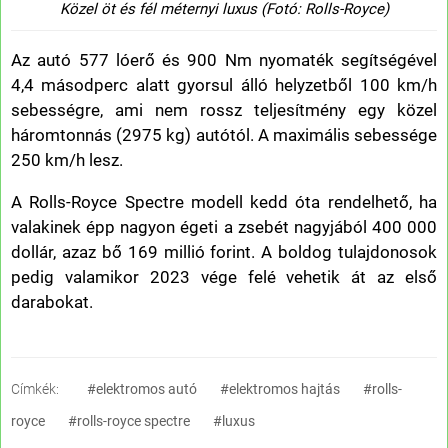
Közel öt és fél méternyi luxus (Fotó: Rolls-Royce)
Az autó 577 lóerő és 900 Nm nyomaték segítségével
4,4 másodperc alatt gyorsul álló helyzetből 100 km/h
sebességre, ami nem rossz teljesítmény egy közel
háromtonnás (2975 kg) autótól. A maximális sebessége
250 km/h lesz.
A Rolls-Royce Spectre modell kedd óta rendelhető, ha
valakinek épp nagyon égeti a zsebét nagyjából 400 000
dollár, azaz bő 169 millió forint. A boldog tulajdonosok
pedig valamikor 2023 vége felé vehetik át az első
darabokat.
Címkék:
#elektromos autó
#elektromos hajtás
#rolls-
royce
#rolls-royce spectre
#luxus