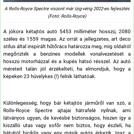
A Rolls-Royce Spectre viszont már ízig-vérig 2022-es fejlesztés
(Fotó: Rolls-Royce)
A jókora kétajtós autó 5453 milliméter hosszú, 2080
széles és 1559 magas. Az orrát a jellegzetes, art deco
stílus által inspirált hűtőrács határozza meg, míg oldalról
megőrizték a benzines modellek vonalvezetését a
hosszú motorházzal és a kupés hátsó résszel. Az autó
méreteit talán jól érzékelteti, ha elmondjuk, hogy a
képeken 23 hüvelykes (!) felnik láthatóak.
Különlegesség, hogy bár kétajtós járműről van szó, a
Rolls-Royce Spectre ajtajai hátrafelé nyílnak, ami
látványos ugyan, de kevésbé biztonságos, hiszen így a
kiszálló utas vagy sofőr nem biztos, hogy észleli, ha
hátulról biciklis vagy egy másik autós érkezik. Igaz, a