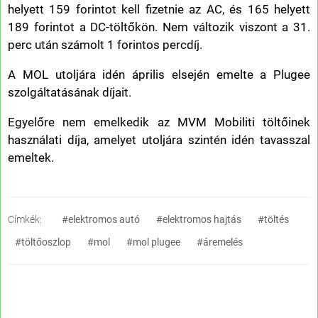
helyett 159 forintot kell fizetnie az AC, és 165 helyett
189 forintot a DC-töltőkön. Nem változik viszont a 31.
perc után számolt 1 forintos percdíj.
A MOL utoljára idén április elsején emelte a Plugee
szolgáltatásának díjait.
Egyelőre nem emelkedik az MVM Mobiliti töltőinek
használati díja, amelyet utoljára szintén idén tavasszal
emeltek.
Címkék:
#elektromos autó
#elektromos hajtás
#töltés
#töltőoszlop
#mol
#mol plugee
#áremelés