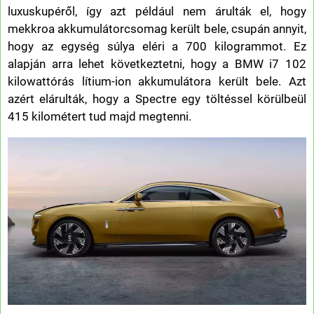
luxuskupéről, így azt például nem árulták el, hogy
mekkroa akkumulátorcsomag került bele, csupán annyit,
hogy az egység súlya eléri a 700 kilogrammot. Ez
alapján arra lehet következtetni, hogy a BMW i7 102
kilowattórás lítium-ion akkumulátora került bele. Azt
azért elárulták, hogy a Spectre egy töltéssel körülbeül
415 kilométert tud majd megtenni.