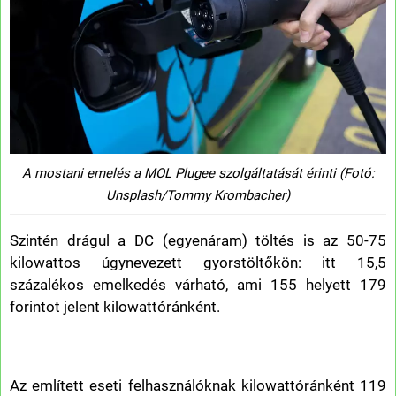
A mostani emelés a MOL Plugee szolgáltatását érinti (Fotó:
Unsplash/Tommy Krombacher)
Szintén drágul a DC (egyenáram) töltés is az 50-75
kilowattos úgynevezett gyorstöltőkön: itt 15,5
százalékos emelkedés várható, ami 155 helyett 179
forintot jelent kilowattóránként.
Az említett eseti felhasználóknak kilowattóránként 119