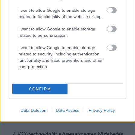
gyakorlatilag megszűnik a V2X lehetősége, igaz, ez nem
akkora probléma, mivel az autógyártók 1999 óta - ekkor
I want to allow Google to enable storage
döntött úgy az FCC, hogy a V2X számára jelölik ki ezt a
related to functionality of the website or app.
frekvenciasávot - nem éltek a lehetőséggel.
I want to allow Google to enable storage
related to personalization.
I want to allow Google to enable storage
related to security, including authentication
functionality and fraud prevention, and other
user protection.
CONFIRM
Data Deletion
Data Access
Privacy Policy
A V2X-technológiát a balesetmentes közlekedés elősegítésére
fejlesztették (volna) (Fotó: dot.gov)
A V2X-technológiát a balesetmentes közlekedés