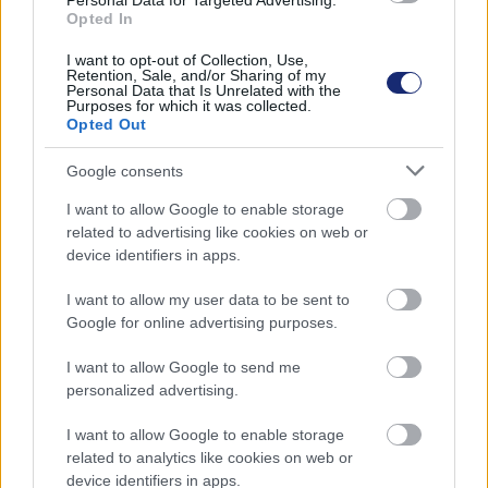
Personal Data for Targeted Advertising.
Korábban több hír kapcsán is emlegettük a V2X, azaz a
Opted In
vehicle-to-everything
kommunikációs platformot,
I want to opt-out of Collection, Use,
amelynek a lényege, hogy az intelligens technológiát
Retention, Sale, and/or Sharing of my
használó járművek vezeték nélküli kapcsolaton keresztül
Personal Data that Is Unrelated with the
Purposes for which it was collected.
képesek kommunikálni egymással, de például az
Opted Out
úttestbe vagy a közlekedési lámpákba épített
Google consents
szenzorokkal is. Legutóbb arról szóltak a hírek, hogy a
Ford hasonló módszerrel tenné lehetővé, hogy a
I want to allow Google to enable storage
forgalmas belvárosi részeken haladó
mentőautók
related to advertising like cookies on web or
fennakadás nélkül érjenek oda a balesetek helyszínére
.
device identifiers in apps.
Most azonban úgy tűnik, más megoldást kell majd
I want to allow my user data to be sent to
Google for online advertising purposes.
keresni a jövőbeni hasonló fejlesztésekhez. Az
Ars
Technica
számolt be róla, hogy egy bírósági döntés
I want to allow Google to send me
nyomán az amerikai távközlési hatóságnak, az FCC-nek
personalized advertising.
lehetősége nyílik rá, hogy a V2X technológia számára
fenntartott 5,9 GHz-es frekvenciatartományt más
I want to allow Google to enable storage
related to analytics like cookies on web or
felhasználók számára tegye elérhetővé. Ezzel
device identifiers in apps.