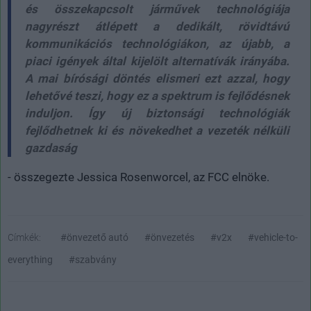
és összekapcsolt járművek technológiája
nagyrészt átlépett a dedikált, rövidtávú
kommunikációs technológiákon, az újabb, a
piaci igények által kijelölt alternatívák irányába.
A mai bírósági döntés elismeri ezt azzal, hogy
lehetővé teszi, hogy ez a spektrum is fejlődésnek
induljon. Így új biztonsági technológiák
fejlődhetnek ki és növekedhet a vezeték nélküli
gazdaság
- összegezte Jessica Rosenworcel, az FCC elnöke.
Címkék:
#önvezető autó
#önvezetés
#v2x
#vehicle-to-
everything
#szabvány