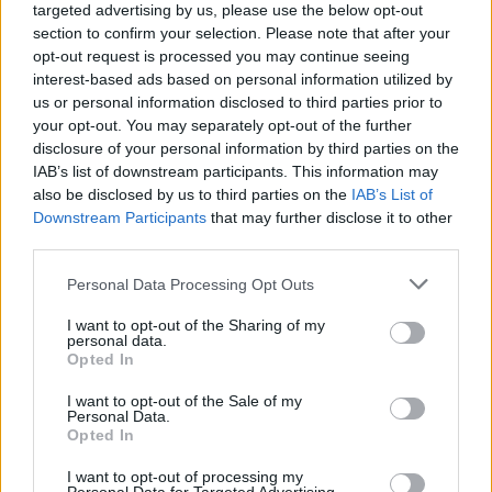
targeted advertising by us, please use the below opt-out
Hozzászólások
section to confirm your selection. Please note that after your
opt-out request is processed you may continue seeing
interest-based ads based on personal information utilized by
us or personal information disclosed to third parties prior to
your opt-out. You may separately opt-out of the further
Nem használható többé az
disclosure of your personal information by third parties on the
IAB’s list of downstream participants. This information may
autók kommunikációját segítő
also be disclosed by us to third parties on the
IAB’s List of
Downstream Participants
that may further disclose it to other
V2X-szabvány
third parties.
Please note that this website/app uses one or more Google
Andersen Dávid
|
2022 augusztus 18. 18:09
Personal Data Processing Opt Outs
services and may gather and store information including but
not limited to your visit or usage behaviour. You may click to
I want to opt-out of the Sharing of my
personal data.
grant or deny consent to Google and its third-party tags to
A technológiát több mint két évtizede
Opted In
use your data for below specified purposes in below Google
kitalálták, csak épp senki nem használja.
consent section.
I want to opt-out of the Sale of my
Personal Data.
Opted In
I want to opt-out of processing my