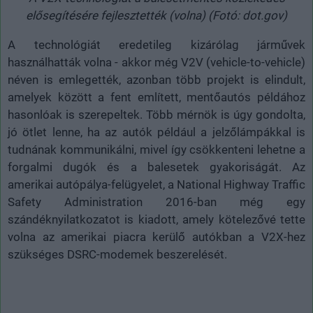
elősegítésére fejlesztették (volna) (Fotó: dot.gov)
A technológiát eredetileg kizárólag járművek
használhatták volna - akkor még V2V (vehicle-to-vehicle)
néven is emlegették, azonban több projekt is elindult,
amelyek között a fent említett, mentőautós példához
hasonlóak is szerepeltek. Több mérnök is úgy gondolta,
jó ötlet lenne, ha az autók például a jelzőlámpákkal is
tudnának kommunikálni, mivel így csökkenteni lehetne a
forgalmi dugók és a balesetek gyakoriságát. Az
amerikai autópálya-felügyelet, a National Highway Traffic
Safety Administration 2016-ban még egy
szándéknyilatkozatot is kiadott, amely kötelezővé tette
volna az amerikai piacra kerülő autókban a V2X-hez
szükséges DSRC-modemek beszerelését.