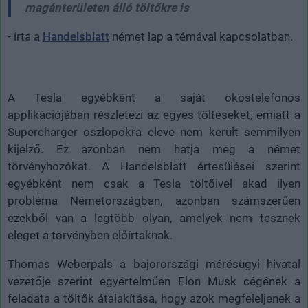
magánterületen álló töltőkre is
- írta a
Handelsblatt
német lap a témával kapcsolatban.
A Tesla egyébként a saját okostelefonos
applikációjában részletezi az egyes töltéseket, emiatt a
Supercharger oszlopokra eleve nem került semmilyen
kijelző. Ez azonban nem hatja meg a német
törvényhozókat. A Handelsblatt értesülései szerint
egyébként nem csak a Tesla töltőivel akad ilyen
probléma Németországban, azonban számszerűen
ezekből van a legtöbb olyan, amelyek nem tesznek
eleget a törvényben előírtaknak.
Thomas Weberpals a bajorországi mérésügyi hivatal
vezetője szerint egyértelműen Elon Musk cégének a
feladata a töltők átalakítása, hogy azok megfeleljenek a