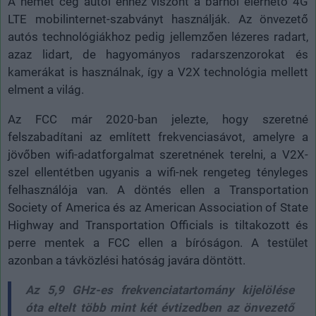
A német cég autói ehhez viszont a bárhol elérhető 4G
LTE mobilinternet-szabványt használják. Az önvezető
autós technológiákhoz pedig jellemzően lézeres radart,
azaz lidart, de hagyományos radarszenzorokat és
kamerákat is használnak, így a V2X technológia mellett
elment a világ.
Az FCC már 2020-ban jelezte, hogy szeretné
felszabadítani az említett frekvenciasávot, amelyre a
jövőben wifi-adatforgalmat szeretnének terelni, a V2X-
szel ellentétben ugyanis a wifi-nek rengeteg tényleges
felhasználója van. A döntés ellen a Transportation
Society of America és az American Association of State
Highway and Transportation Officials is tiltakozott és
perre mentek a FCC ellen a bíróságon. A testület
azonban a távközlési hatóság javára döntött.
Az 5,9 GHz-es frekvenciatartomány kijelölése
óta eltelt több mint két évtizedben az önvezető