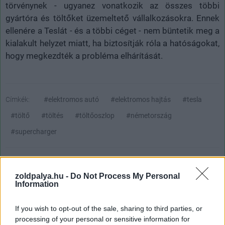
törvénynek - ugyanez vonatkozik az összes többi
gyártóra és töltőket üzemeltető vállalkozásokra. Ennek
ellenére a Teslát - és a többi céget - nem büntetik meg a
kialakult helyzet miatt, ha biztosítják róla a hatóságokat,
hogy megkezdték a probléma elhárítását.
Címkék:
#elektromos autó
#elektromos hajtás
#tesla
#töltő
#töltés
#töltőoszlop
#németország
#supercharger
zoldpalya.hu -
Do Not Process My Personal
Information
If you wish to opt-out of the sale, sharing to third parties, or
processing of your personal or sensitive information for