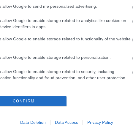
kad a világelső autógyártónak: egy pickup piacra
to allow Google to send me personalized advertising.
leget az ilyen irányú igényeknek
Cybertruckjával
, még
a is a hírek szerint.
o allow Google to enable storage related to analytics like cookies on
evice identifiers in apps.
o allow Google to enable storage related to functionality of the website
gtak az első felvételek, melyek bemutatják a BYD
ecsomagolt karosszériaelemekkel megvillantott platós
o allow Google to enable storage related to personalization.
ítette, hogy még idén év vége előtt meg fog jelenni
o allow Google to enable storage related to security, including
cation functionality and fraud prevention, and other user protection.
CONFIRM
Data Deletion
Data Access
Privacy Policy