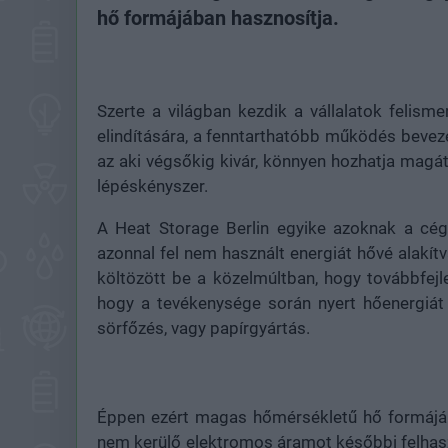
hő formájában hasznosítja.
Szerte a világban kezdik a vállalatok felism
elindítására, a fenntarthatóbb működés beveze
az aki végsőkig kivár, könnyen hozhatja magát
lépéskényszer.
A Heat Storage Berlin egyike azoknak a cég
azonnal fel nem használt energiát hővé alakítva
költözött be a közelmúltban, hogy továbbfejle
hogy a tevékenysége során nyert hőenergiát 
sörfőzés, vagy papírgyártás.
Éppen ezért magas hőmérsékletű hő formájába
nem kerülő elektromos áramot későbbi felhaszn