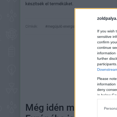
készítsék el terméküket.
zoldpalya
Címkék:
#megújuló energia
#hőenergia
#heat 
If you wish 
sensitive in
confirm you
continue se
information 
further disc
participants
Downstream 
Please note
Hoz
information 
deny consent
in below Go
Még idén megérkezik 
Persona