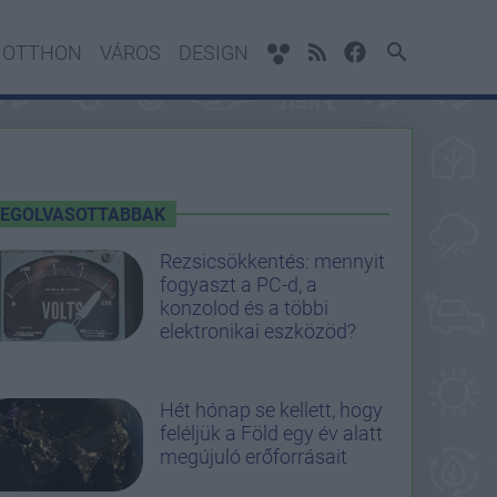
OTTHON
VÁROS
DESIGN
LEGOLVASOTTABBAK
Rezsicsökkentés: mennyit
fogyaszt a PC-d, a
konzolod és a többi
elektronikai eszközöd?
Hét hónap se kellett, hogy
feléljük a Föld egy év alatt
megújuló erőforrásait