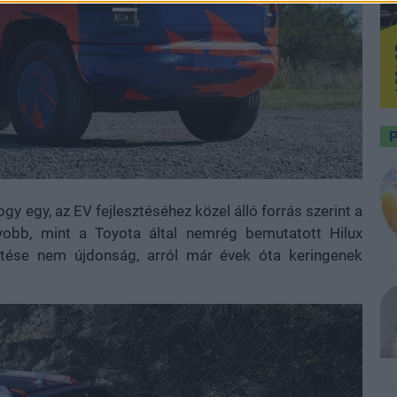
gy egy, az EV fejlesztéséhez közel álló forrás szerint a
yobb, mint a Toyota által nemrég bemutatott Hilux
ztése nem újdonság, arról már évek óta keringenek