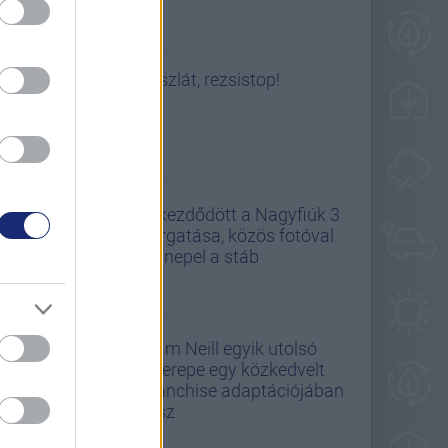
Viszlát, rezsistop!
Elkezdődött a Nagyfiúk 3
forgatása, közös fotóval
ünnepel a stáb
Sam Neill egyik utolsó
szerepe egy közkedvelt
franchise adaptációjában
lesz