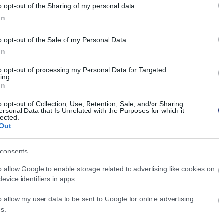
o opt-out of the Sharing of my personal data.
In
o opt-out of the Sale of my Personal Data.
In
ről.
to opt-out of processing my Personal Data for Targeted
ing.
In
o opt-out of Collection, Use, Retention, Sale, and/or Sharing
l is fontos szerepet tölt be az elektromobilitás
ersonal Data that Is Unrelated with the Purposes for which it
lected.
lendőbb márka
lett a teljesen elektromos és a hibrid
Out
emrégiben
egy elképesztő húzással
ütötték át az
ektromosok között.
consents
ínai járműgyártó vállalat kínálatában indulásakor még
o allow Google to enable storage related to advertising like cookies on
evice identifiers in apps.
el működő modellek is, de neve mára gyakorlatilag
ogresszív vállalat igyekszik, hogy folyamatosan tartsa
o allow my user data to be sent to Google for online advertising
tanra a
luxus kategória is megjelent kínálatában
.
s.