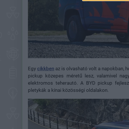
Egy
cikkben
az is olvasható volt a napokban, ho
pickup közepes méretű lesz, valamivel nag
elektromos teherautó. A BYD pickup fejles
pletykák a kínai közösségi oldalakon.