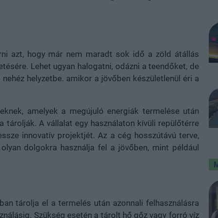
erni azt, hogy már nem maradt sok idő a zöld átállás
tésére. Lehet ugyan halogatni, odázni a teendőket, de
 nehéz helyzetbe. amikor a jövőben készületlenül éri a
eknek, amelyek a megújuló energiák termelése után
 tárolják. A vállalat egy használaton kívüli repülőtérre
ssze innovatív projektjét. Az a cég hosszútávú terve,
olyan dolgokra használja fel a jövőben, mint például
n tárolja el a termelés után azonnali felhasználásra
álásig. Szükség esetén a tárolt hő gőz vagy forró víz