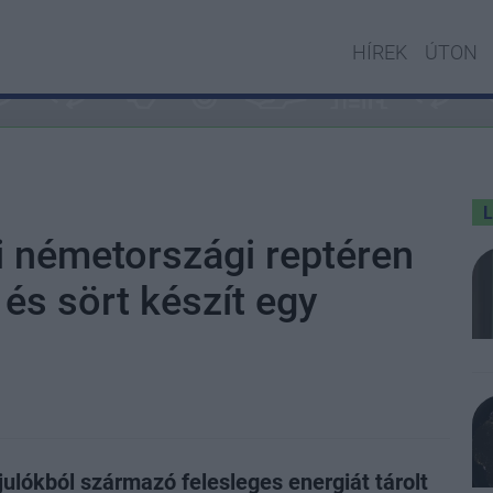
HÍREK
ÚTON
i németországi reptéren
és sört készít egy
ulókból származó felesleges energiát tárolt