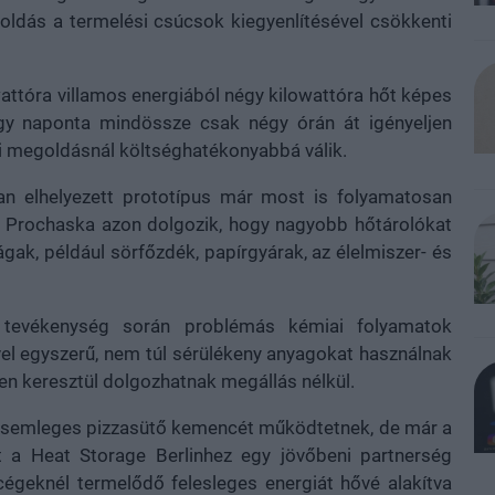
oldás a termelési csúcsok kiegyenlítésével csökkenti
attóra villamos energiából négy kilowattóra hőt képes
 hogy naponta mindössze csak négy órán át igényeljen
gi megoldásnál költséghatékonyabbá válik.
an elhelyezett prototípus már most is folyamatosan
ch Prochaska azon dolgozik, hogy nagyobb hőtárolókat
ak, például sörfőzdék, papírgyárak, az élelmiszer- és
 tevékenység során problémás kémiai folyamatok
ivel egyszerű, nem túl sérülékeny anyagokat használnak
ven keresztül dolgozhatnak megállás nélkül.
ímasemleges pizzasütő kemencét működtetnek, de már a
tt a Heat Storage Berlinhez egy jövőbeni partnerség
égeknél termelődő felesleges energiát hővé alakítva