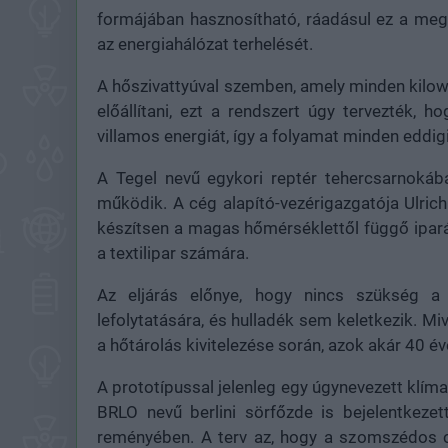
formájában hasznosítható, ráadásul ez a meg
az energiahálózat terhelését.
A hőszivattyúval szemben, amely minden kilow
előállítani, ezt a rendszert úgy tervezték,
villamos energiát, így a folyamat minden eddi
A Tegel nevű egykori reptér tehercsarnokáb
működik. A cég alapító-vezérigazgatója Ulri
készítsen a magas hőmérséklettől függő iparág
a textilipar számára.
Az eljárás előnye, hogy nincs szükség a
lefolytatására, és hulladék sem keletkezik. M
a hőtárolás kivitelezése során, azok akár 40 é
A prototípussal jelenleg egy úgynevezett kl
BRLO nevű berlini sörfőzde is bejelentkeze
reményében. A terv az, hogy a szomszédos c