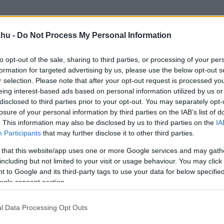
.hu -
Do Not Process My Personal Information
storage berlin
to opt-out of the sale, sharing to third parties, or processing of your per
formation for targeted advertising by us, please use the below opt-out s
r selection. Please note that after your opt-out request is processed y
eing interest-based ads based on personal information utilized by us or
disclosed to third parties prior to your opt-out. You may separately opt-
losure of your personal information by third parties on the IAB’s list of
. This information may also be disclosed by us to third parties on the
IA
Participants
that may further disclose it to other third parties.
 that this website/app uses one or more Google services and may gath
zászólások
including but not limited to your visit or usage behaviour. You may click 
 to Google and its third-party tags to use your data for below specifi
ogle consent section.
a BYD első pickupja
l Data Processing Opt Outs