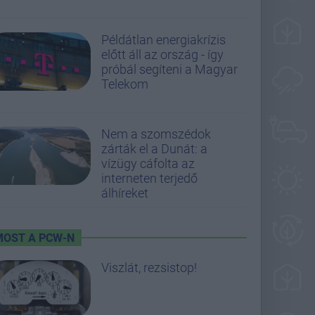
Példátlan energiakrízis
előtt áll az ország - így
próbál segíteni a Magyar
Telekom
Nem a szomszédok
zárták el a Dunát: a
vízügy cáfolta az
interneten terjedő
álhíreket
MOST A PCW-N
Viszlát, rezsistop!