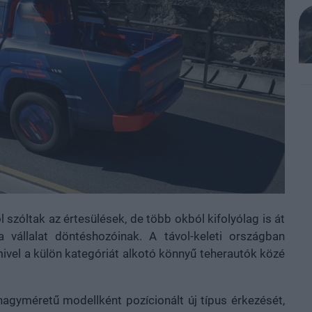
szóltak az értesülések, de több okból kifolyólag is át
 a vállalat döntéshozóinak. A távol-keleti országban
ivel a külön kategóriát alkotó könnyű teherautók közé
agyméretű modellként pozícionált új típus érkezését,