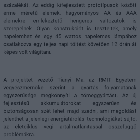
százalékát. Az eddig kifejlesztett prototípusok között
érme méretű elemek, hagyományos AA és AAA
elemekre emlékeztető hengeres változatok is
szerepelnek. Olyan konstrukciót is teszteltek, amely
napelemhez és egy 45 wattos napelemes lámpához
csatlakozva egy teljes napi töltést követően 12 órán át
képes volt világítani.
A projektet vezető Tianyi Ma, az RMIT Egyetem
vegyészmérnöke szerint a gyártás folyamatának
egyszerűsége megkönnyíti a tömeggyártást. Az új
fejlesztésű akkumulátorokat egyszerűen és
biztonságosan szét lehet majd szedni, ami megoldást
jelenthet a jelenlegi energiatárolási technológiákat sújtó,
az életciklus végi ártalmatlanítással összefüggő
problémákra.