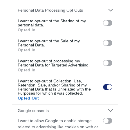
Please note that this website/app uses one or more Google
Personal Data Processing Opt Outs
services and may gather and store information including but
Hozzászólások
not limited to your visit or usage behaviour. You may click to
I want to opt-out of the Sharing of my
personal data.
grant or deny consent to Google and its third-party tags to
Opted In
use your data for below specified purposes in below Google
consent section.
I want to opt-out of the Sale of my
Personal Data.
A BYD Seagull minden idők
Opted In
legolcsóbb tisztán elektromos
I want to opt-out of processing my
Personal Data for Targeted Advertising.
személyautója kíván lenni
Opted In
I want to opt-out of Collection, Use,
Retention, Sale, and/or Sharing of my
Zöldpálya.hu
|
2024 március 7. 16:30
Personal Data that Is Unrelated with the
Purposes for which it was collected.
Opted Out
A kínai gyártó árban is próbál versenyezni
Google consents
vetélytársaival.
I want to allow Google to enable storage
related to advertising like cookies on web or