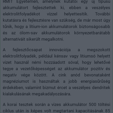
RMIT Egyetemen, amelynek kutatói egy új típusú
akkumulátort fejlesztettek ki, ebben a veszélyes
elektrolitfolyadékot vízzel helyettesítik. További
kutatásra és fejlesztésre van szükség, de már most úgy
tűnik, hogy a lítium-ion akkumulátorok biztonságosabb
és az ólom-sav akkumulátorok környezetbarátabb
alternatíváit sikerült megalkotni.
A fejlesztőcsapat innovációja a megszokott
elektrolitfolyadék, például kénsav vagy lítiumsó helyett
vizet használ némi hozzáadott sóval, hogy lehetővé
tegye a vezetőképességet az akkumulátor pozitív és
negatív vége között. A cink anód bevonataként
magnéziumot is használtak a jobb energiasűrűség
érdekében, valamint bizmut ércet a veszélyes dendritek
kialakulásának megakadályozására.
A korai tesztek során a vizes akkumulátor 500 töltési
ciklus után is képes volt megtartani kapacitásának 85