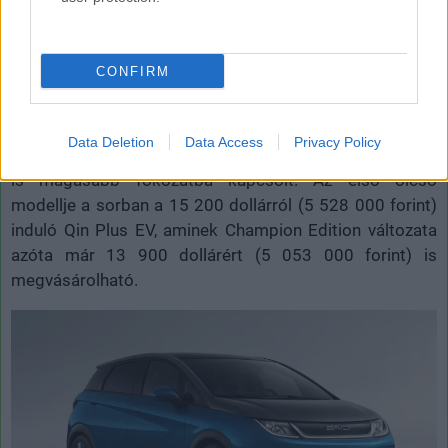
dollárnak.
CONFIRM
Miután tavaly
év végén a BYD megelőzte a
hajtástechnológia nagy öregjét, a Teslát
eladási mutatók
Data Deletion
Data Access
Privacy Policy
tekintetében, a gyártó az új modellek megjelentetésével
is magasabb fokozatba kapcsolt. Az első olcsó
modellje a sorban a 15 200 dollárról (5 528 000 forint)
induló Qin Plus EV, aminek Champion Edition változata
azóta már 13 900 dollárért (5 053 000 forint) is
megvásárolható.