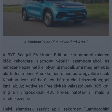
A Kínában Yuan Plus néven futó Atto 3
A BYD Seagull EV Honor Edition-je mostantól minden
idők rekordere alacsony vételár szempontjából, és
nehezen képzelhető el olyan új modell, ami még ennek is
alá tudna menni. A sokkolóan olcsó autó egyelőre csak
Kínában lesz elérhető, és háromféle felszereltséggel
kínálják. Az Active és Free kivitelt választóknak 305 km,
míg a Flyingosoknak 405 km-es hatótáv áll majd a
rendelkezésére.
Helyi jelentések szerint az új rekordert "Lamborghini