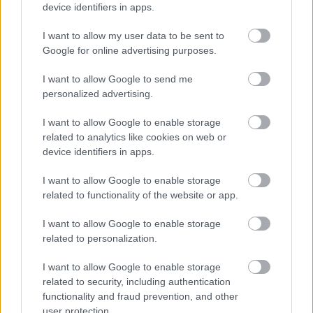
device identifiers in apps.
A világ legjobb eladási mutatóit produkáló EV-gyártó a
I want to allow my user data to be sent to
Google for online advertising purposes.
héten villantotta meg eddigi legolcsóbb tisztán
elektromos autóját. A BYD Seagull EV Honor Edition ára
I want to allow Google to send me
9700 dollárról (adó nélkül 3,5 millió forint) fog indulni,
personalized advertising.
ami valóban elképesztően alacsony.
I want to allow Google to enable storage
A lépés már csak azért is meglepő, mert az
related to analytics like cookies on web or
árversenyben a gyártó nemcsak azonos hajtással bíró
device identifiers in apps.
versenytársaival veszi fel a versenyt. A kínai piacvezető a
I want to allow Google to enable storage
technológiára való tekintet nélkül is jobb áron kínálja
related to functionality of the website or app.
termékét, mint versenytársai a hasonló paraméterekkel
bíró "jégkorszaki" járműveket.
I want to allow Google to enable storage
related to personalization.
Az EV-k árversenyében, mint már korábban többször is,
a saját modelljével vette fel a versenyt a
Szegedre
I want to allow Google to enable storage
related to security, including authentication
készülő
vég. A gyártónak ez így már a sokadik modellje
functionality and fraud prevention, and other
a sorban, ami alámegy a lélektani határt jelentő 20 000
user protection.