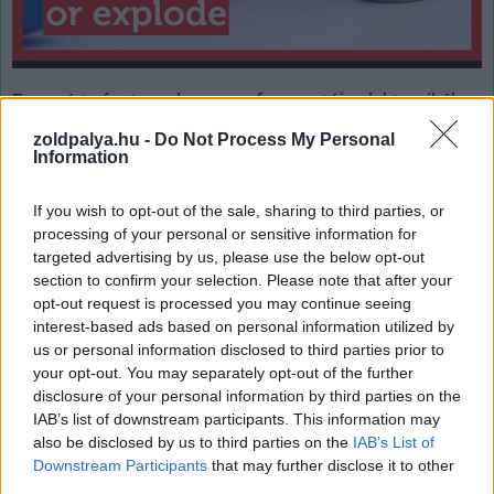
Ez azért fontos, hogy a fogyasztói elektronikában
általánosan elterjedt lítium-ion akkumulátorokhoz
zoldpalya.hu -
Do Not Process My Personal
hasonlóvá tehessék őket. A projekten dolgozó
Information
szakértők most úgy vélik, hogy a találmány körülbelül
három éven belül helyettesítheti az ólom-savas, és öt-tíz
If you wish to opt-out of the sale, sharing to third parties, or
processing of your personal or sensitive information for
éven belül a lítium-ionos akkumulátorokat.
targeted advertising by us, please use the below opt-out
section to confirm your selection. Please note that after your
opt-out request is processed you may continue seeing
interest-based ads based on personal information utilized by
Címkék:
#akkumulátor
#rmit egyetem
us or personal information disclosed to third parties prior to
your opt-out. You may separately opt-out of the further
disclosure of your personal information by third parties on the
IAB’s list of downstream participants. This information may
also be disclosed by us to third parties on the
IAB’s List of
Downstream Participants
that may further disclose it to other
third parties.