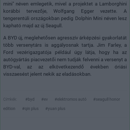
mini" néven emlegetik, mivel a projektet a Lamborghini
korábbi tervezője, Wolfgang Egger vezette. A
tengerentúli országokban pedig Dolphin Mini néven lesz
kapható majd az új Seagull.
A BYD új, meglehetősen agresszív árképzési gyakorlatát
több versenytárs is aggályosnak tartja. Jim Farley, a
Ford vezérigazgatója például úgy látja, hogy ha az
autógyártás piacvezetői nem tudják felvenni a versenyt a
BYD-val, az az elkövetkezendő években óriási
visszaesést jelent nekik az eladásokban.
Címkék:
#byd
#ev
#elektromos autó
#seagull honor
edition
#qin plus
#yuan plus