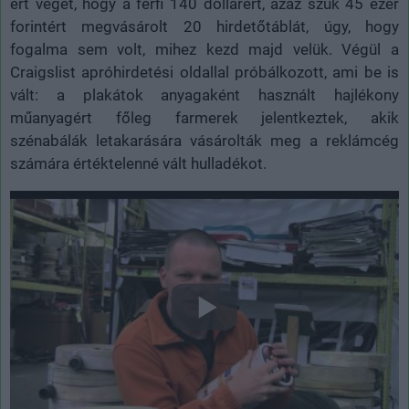
ért véget, hogy a férfi 140 dollárért, azaz szűk 45 ezer
forintért megvásárolt 20 hirdetőtáblát, úgy, hogy
fogalma sem volt, mihez kezd majd velük. Végül a
Craigslist apróhirdetési oldallal próbálkozott, ami be is
vált: a plakátok anyagaként használt hajlékony
műanyagért főleg farmerek jelentkeztek, akik
szénabálák letakarására vásárolták meg a reklámcég
számára értéktelenné vált hulladékot.