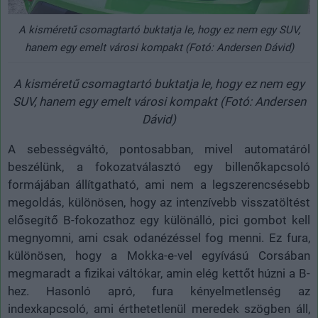
A kisméretű csomagtartó buktatja le, hogy ez nem egy SUV,
hanem egy emelt városi kompakt (Fotó: Andersen Dávid)
A kisméretű csomagtartó buktatja le, hogy ez nem egy
SUV, hanem egy emelt városi kompakt (Fotó: Andersen
Dávid)
A sebességváltó, pontosabban, mivel automatáról
beszélünk, a fokozatválasztó egy billenőkapcsoló
formájában állítgatható, ami nem a legszerencsésebb
megoldás, különösen, hogy az intenzívebb visszatöltést
elősegítő B-fokozathoz egy különálló, pici gombot kell
megnyomni, ami csak odanézéssel fog menni. Ez fura,
különösen, hogy a Mokka-e-vel egyívású Corsában
megmaradt a fizikai váltókar, amin elég kettőt húzni a B-
hez. Hasonló apró, fura kényelmetlenség az
indexkapcsoló, ami érthetetlenül meredek szögben áll,