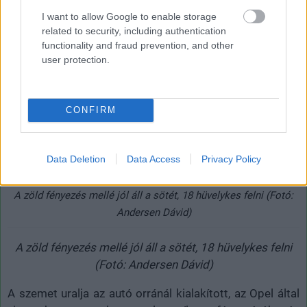
I want to allow Google to enable storage
related to security, including authentication
functionality and fraud prevention, and other
user protection.
CONFIRM
Data Deletion
Data Access
Privacy Policy
A zöld fényezés mellé jól áll a sötét, 18 hüvelykes felni (Fotó:
Andersen Dávid)
A zöld fényezés mellé jól áll a sötét, 18 hüvelykes felni
(Fotó: Andersen Dávid)
A szemet uralja az autó orránál kialakított, az Opel által