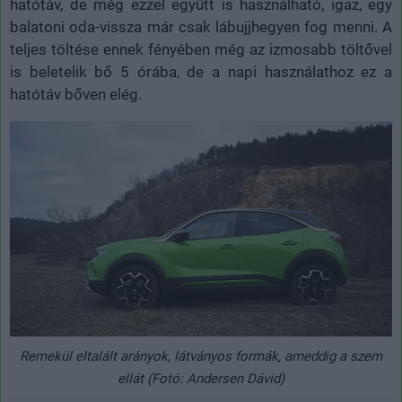
hatótáv, de még ezzel együtt is használható, igaz, egy
balatoni oda-vissza már csak lábujjhegyen fog menni. A
teljes töltése ennek fényében még az izmosabb töltővel
is beletelik bő 5 órába, de a napi használathoz ez a
hatótáv bőven elég.
Remekül eltalált arányok, látványos formák, ameddig a szem
ellát (Fotó: Andersen Dávid)