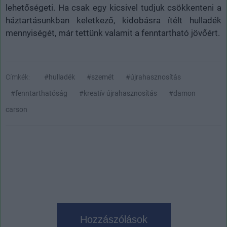
lehetőségeti. Ha csak egy kicsivel tudjuk csökkenteni a
háztartásunkban keletkező, kidobásra ítélt hulladék
mennyiségét, már tettünk valamit a fenntartható jövőért.
Címkék:
#hulladék
#szemét
#újrahasznosítás
#fenntarthatóság
#kreatív újrahasznosítás
#damon
carson
Hozzászólások