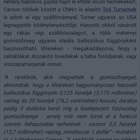
néhány habókos gazda hajol le efféle olcsó termékekért,
Carson többek között a CNN-t is alapító
Ted Turnernek
is adott el egy szállítmánnyal, Turner ugyanis az USA
legnagyobb bölénytenyésztője. Hasonló okból vásárolt
egy rakás régi szállítószalagot, a több méternyi
gumiszőnyeg ugyanis ideális ballisztikus függönyként
hasznosítható lőtereken - megakadályozva, hogy a
céltáblákat átszakító lövedékek a falba fúródjanak, vagy
visszapattanjanak onnan.
"A rendőrök, akik megvették a gumiszőnyeget,
elmondták, hogy a lőtereken hagyományosan használt
ballisztikus függönyök 0,125 hüvelyk (3,175 milliméter)
vastag és 30 hüvelyk (76,2 centiméter) hosszú, darabja
pedig 3 dollárba kerül míg a leselejtezett futószalag
gumiszőnyege - amely már nem bírná el a funkció
szerinti felhasználás terhelését - viszont 0,5 hüvelyk
(12,7 milliméter) vastag, mindössze 1 dollár"
- mutatott
rá a különbségre Carson.
"A rendőrök szerint ez jobban