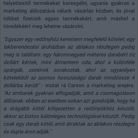
helyettesítő termékeket keresgélni, ugyanis gyakran a
marketing áldozatává válunk vásárlás közben, és jóval
többet fizetünk egyes termékekért, amit máshol a
töredékéért meg lehetne vásárolni.
"Egyszer egy redőnyhöz kerestem megfelelő kötelet, egy
lakberendezési áruházban az ablakos részlegen pedig
meg is találtam: egy háromnegyed méteres darabért tíz
dollárt kértek, mire átmentem oda, ahol a különféle
spárgák, zsinórok sorakoztak, ahol az ugyanilyen
kötelekből az azonos hosszúságú darab mindössze 4
dollárba került"
- mutat rá Carson a marketing erejére.
"Az emberek gyakran elfogadják, amit a csomagoláson
állítanak: ebben az esetben sokan azt gondolják, hogy ha
a drágább kötél kifejezetten a redőnyökhöz készült,
akkor az biztos különleges technológiával készült. Pedig
csak egy darab kötél, amit átraktak az ablakos részlegre
és dupla áron adják."