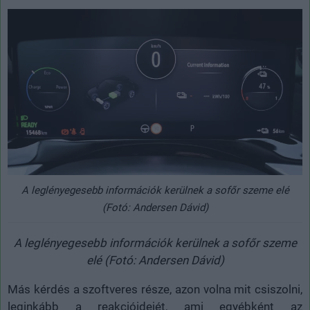
A leglényegesebb információk kerülnek a sofőr szeme elé
(Fotó: Andersen Dávid)
A leglényegesebb információk kerülnek a sofőr szeme
elé (Fotó: Andersen Dávid)
Más kérdés a szoftveres része, azon volna mit csiszolni,
leginkább a reakcióidejét, ami egyébként az