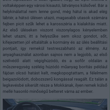
voltaképpen egy városi kisautó, látványos külsővel. Bár a
helykínálattal nem lenne gond, még hátul is akad elég
lábtér, a hátsó ülésen utazó, magasabb utasok számára
fejben picit szűk lehet a karosszéria a kialakítás miatt.
Az első üléseken viszont viszonylagos kényelemben
lehet utazni, itt a helyszűke sem okoz gondot, sőt,
kifejezetten jól eltalálták a kormány és az ülés beállítási
pontjait, így remekül testreszabható az élmény. Az
anyaghasználat azonban sajnos nem a legjobb, az első
szélvédő alatt végighúzódó, és a sofőr oldalán a
műszeregység széléig húzódó műanyag borítás például
fájóan olcsó hatást kelt, megkopogtattam, a félelmem
beigazolódott, dobozszerű kongással reagált. Ez talán a
legkevésbé sikerült része a Mokkának, ilyen remek külső
mellé hasonló minőségű belteret várna az ember.