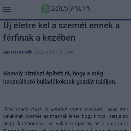
Új életre kel a szemét ennek a
férfinak a kezében
Andersen Dávid
|
2022 január 31. 08:48
Komoly bizniszt épített rá, hogy a még
használható hulladékoknak gazdát találjon.
"One man's trash is another man's treasure"
, azaz ami
valakinek szemét, az másnak lehet, hogy kincs - tartja az
angol közmondás. Ha valakire igaz ez, az a coloradói
Damon Carson
, aki már közel egy évtizede él mások