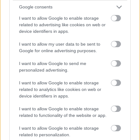
Google consents
Az Opel Mokka-e formaterve rendkívül jól sikerült, vonzza a
tekintetet (Fotó: Andersen Dávid)
I want to allow Google to enable storage
related to advertising like cookies on web or
device identifiers in apps.
Az Opel Mokka-e formaterve rendkívül jól sikerült,
vonzza a tekintetet (Fotó: Andersen Dávid)
I want to allow my user data to be sent to
Google for online advertising purposes.
A parádés külsőt mindenki
megbámulja
I want to allow Google to send me
personalized advertising.
Az Opel Mokka-e egyik legnagyobb erénye
I want to allow Google to enable storage
mindenképpen a remekül sikerült formaterv, ami példát
related to analytics like cookies on web or
mutathat a kategóriában érdekelt összes
device identifiers in apps.
versenytársnak. Látványos de nem túl meghökkentő,
szokatlan, de remek arányokkal. A tesztautó matcha
I want to allow Google to enable storage
green színe pedig az egyik legjobban sikerült gyári
related to functionality of the website or app.
fényezés, amit láttam. Szó szerint üde színfoltja a szürke
I want to allow Google to enable storage
városi betondzsungelnek, már messziről ki lehet szúrni
related to personalization.
az ezüst-fehér-fekete autómasszában.