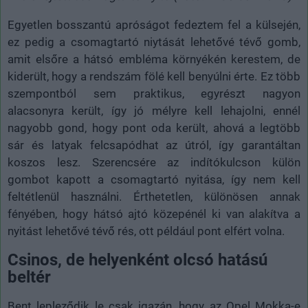
Egyetlen bosszantú apróságot fedeztem fel a külsején,
ez pedig a csomagtartó niytását lehetővé tévő gomb,
amit elsőre a hátsó embléma környékén kerestem, de
kiderült, hogy a rendszám fölé kell benyúlni érte. Ez több
szempontból sem praktikus, egyrészt nagyon
alacsonyra került, így jó mélyre kell lehajolni, ennél
nagyobb gond, hogy pont oda került, ahová a legtöbb
sár és latyak felcsapódhat az útról, így garantáltan
koszos lesz. Szerencsére az indítókulcson külön
gombot kapott a csomagtartó nyitása, így nem kell
feltétlenül használni. Érthetetlen, különösen annak
fényében, hogy hátsó ajtó közepénél ki van alakítva a
nyitást lehetővé tévő rés, ott például pont elfért volna.
Csinos, de helyenként olcsó hatású
beltér
Bent lepleződik le csak igazán, hogy az Opel Mokka-e