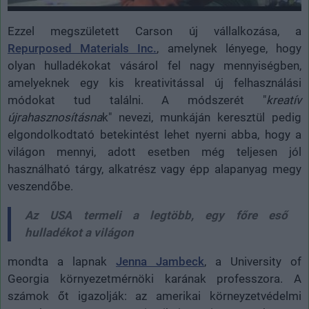
Ezzel megszületett Carson új vállalkozása, a
Repurposed Materials Inc.
, amelynek lényege, hogy
olyan hulladékokat vásárol fel nagy mennyiségben,
amelyeknek egy kis kreativitással új felhasználási
módokat tud találni. A módszerét "
kreatív
újrahasznosításna
k" nevezi, munkáján keresztül pedig
elgondolkodtató betekintést lehet nyerni abba, hogy a
világon mennyi, adott esetben még teljesen jól
használható tárgy, alkatrész vagy épp alapanyag megy
veszendőbe.
Az USA termeli a legtöbb, egy főre eső
hulladékot a világon
mondta a lapnak
Jenna Jambeck
, a University of
Georgia környezetmérnöki karának professzora. A
számok őt igazolják: az amerikai körneyzetvédelmi