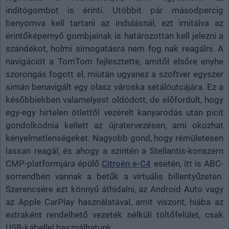
indítógombot is érinti. Utóbbit pár másodpercig
benyomva kell tartani az indulásnál, ezt imitálva az
érintőképernyő gombjainak is határozottan kell jelezni a
szándékot, holmi simogatásra nem fog nak reagálni. A
navigációt a TomTom fejlesztette, amitől elsőre enyhe
szorongás fogott el, miután ugyanez a szoftver egyszer
simán benavigált egy olasz városka sétálóutcájára. Ez a
későbbiekben valamelyest oldódott, de előfordult, hogy
egy-egy hirtelen ötlettől vezérelt kanyarodás után picit
gondolkodnia kellett az újratervezésen, ami okozhat
kényelmetlenségeket. Nagyobb gond, hogy rémületesen
lassan reagál, és ahogy a szintén a Stellantis-konszern
CMP-platformjára épülő
Citroën e-C4
esetén, itt is ABC-
sorrendben vannak a betűk a virtuális billentyűzeten.
Szerencsére e
zt könnyű áthidalni, az Android Auto vagy
az Apple CarPlay használatával, amit viszont, hiába az
extraként rendelhető vezeték nélküli töltőfelület, csak
USB-kábellel használhatunk.