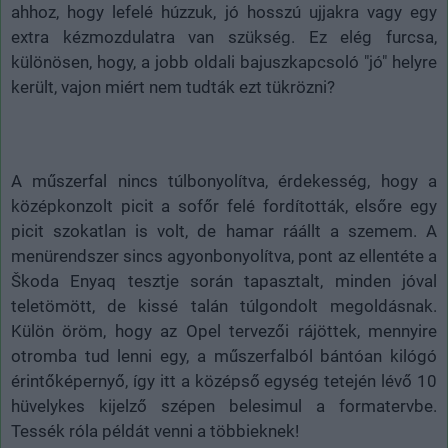
ahhoz, hogy lefelé húzzuk, jó hosszú ujjakra vagy egy
extra kézmozdulatra van szükség. Ez elég furcsa,
különösen, hogy, a jobb oldali bajuszkapcsoló "jó" helyre
került, vajon miért nem tudták ezt tükrözni?
A műszerfal nincs túlbonyolítva, érdekesség, hogy a
középkonzolt picit a sofőr felé fordították, elsőre egy
picit szokatlan is volt, de hamar ráállt a szemem. A
menürendszer sincs agyonbonyolítva, pont az ellentéte a
Škoda Enyaq tesztje során tapasztalt, minden jóval
teletömött, de kissé talán túlgondolt megoldásnak.
Külön öröm, hogy az Opel tervezői rájöttek, mennyire
otromba tud lenni egy, a műszerfalból bántóan kilógó
érintőképernyő, így itt a középső egység tetején lévő 10
hüvelykes kijelző szépen belesimul a formatervbe.
Tessék róla példát venni a többieknek!