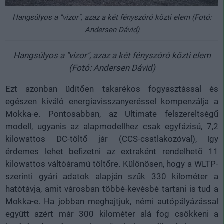
Hangsúlyos a "vizor", azaz a két fényszóró közti elem (Fotó:
Andersen Dávid)
Hangsúlyos a "vizor", azaz a két fényszóró közti elem
(Fotó: Andersen Dávid)
Ezt azonban üdítően takarékos fogyasztással és
egészen kiváló energiavisszanyeréssel kompenzálja a
Mokka-e. Pontosabban, az Ultimate felszereltségű
modell, ugyanis az alapmodellhez csak egyfázisú, 7,2
kilowattos DC-töltő jár (CCS-csatlakozóval), így
érdemes lehet befizetni az extraként rendelhető 11
kilowattos váltóáramú töltőre. Különösen, hogy a WLTP-
szerinti gyári adatok alapján szűk 330 kilométer a
hatótávja, amit városban többé-kevésbé tartani is tud a
Mokka-e. Ha jobban meghajtjuk, némi autópályázással
együtt azért már 300 kilométer alá fog csökkeni a