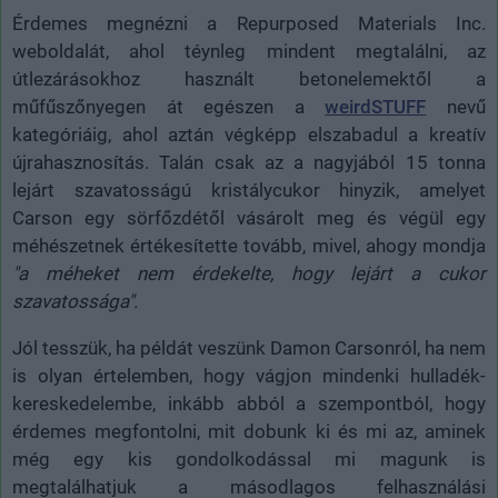
Érdemes megnézni a Repurposed Materials Inc.
weboldalát, ahol téynleg mindent megtalálni, az
útlezárásokhoz használt betonelemektől a
műfűszőnyegen át egészen a
weirdSTUFF
nevű
kategóriáig, ahol aztán végképp elszabadul a kreatív
újrahasznosítás. Talán csak az a nagyjából 15 tonna
lejárt szavatosságú kristálycukor hinyzik, amelyet
Carson egy sörfőzdétől vásárolt meg és végül egy
méhészetnek értékesítette tovább, mivel, ahogy mondja
"a méheket nem érdekelte, hogy lejárt a cukor
szavatossága".
Jól tesszük, ha példát veszünk Damon Carsonról, ha nem
is olyan értelemben, hogy vágjon mindenki hulladék-
kereskedelembe, inkább abból a szempontból, hogy
érdemes megfontolni, mit dobunk ki és mi az, aminek
még egy kis gondolkodással mi magunk is
megtalálhatjuk a másodlagos felhasználási