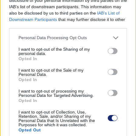
disclosure of your personal information by third parties on the
piacra dobott járgány ugyanis mert különbözni az Opel
IAB’s list of downstream participants. This information may
also be disclosed by us to third parties on the
IAB’s List of
akkori modellpalettájától.
Downstream Participants
that may further disclose it to other
third parties.
Hasonló a helyzet a 2020-ban megjelent második
generációval, amelyből a belső égésű változatok mellett
Please note that this website/app uses one or more Google
Personal Data Processing Opt Outs
már tisztán elektromos hajtású modell is készült. Ezt,
services and may gather and store information including but
azaz az
Opel Mokka-e
e-Ultimate felszereltségű
not limited to your visit or usage behaviour. You may click to
I want to opt-out of the Sharing of my
personal data.
grant or deny consent to Google and its third-party tags to
változatát teszteltük.
Opted In
use your data for below specified purposes in below Google
consent section.
I want to opt-out of the Sale of my
Personal Data.
Opted In
I want to opt-out of processing my
Personal Data for Targeted Advertising.
Opted In
I want to opt-out of Collection, Use,
Retention, Sale, and/or Sharing of my
Personal Data that Is Unrelated with the
Purposes for which it was collected.
Opted Out