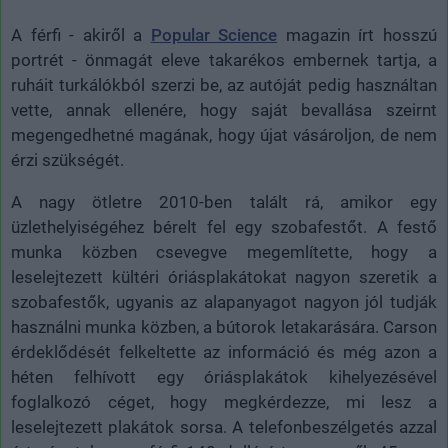
A férfi - akiről a
Popular Science
magazin írt hosszú
portrét - önmagát eleve takarékos embernek tartja, a
ruháit turkálókból szerzi be, az autóját pedig használtan
vette, annak ellenére, hogy saját bevallása szeirnt
megengedhetné magának, hogy újat vásároljon, de nem
érzi szükségét.
A nagy ötletre 2010-ben talált rá, amikor egy
üzlethelyiségéhez bérelt fel egy szobafestőt. A festő
munka közben csevegve megemlítette, hogy a
leselejtezett kültéri óriásplakátokat nagyon szeretik a
szobafestők, ugyanis az alapanyagot nagyon jól tudják
használni munka közben, a bútorok letakarására. Carson
érdeklődését felkeltette az információ és még azon a
héten felhívott egy óriásplakátok kihelyezésével
foglalkozó céget, hogy megkérdezze, mi lesz a
leselejtezett plakátok sorsa. A telefonbeszélgetés azzal