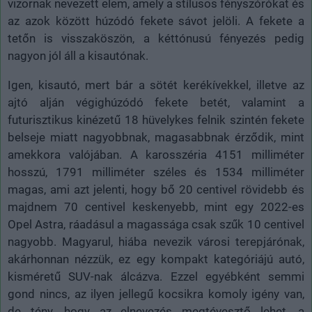
vizornak nevezett elem, amely a stílusos fényszórókat és
az azok között húzódó fekete sávot jelöli. A fekete a
tetőn is visszaköszön, a kéttónusú fényezés pedig
nagyon jól áll a kisautónak.
Igen, kisautó, mert bár a sötét kerékívekkel, illetve az
ajtó alján végighúzódó fekete betét, valamint a
futurisztikus kinézetű 18 hüvelykes felnik szintén fekete
belseje miatt nagyobbnak, magasabbnak érződik, mint
amekkora valójában. A karosszéria 4151 milliméter
hosszú, 1791 milliméter széles és 1534 milliméter
magas, ami azt jelenti, hogy bő 20 centivel rövidebb és
majdnem 70 centivel keskenyebb, mint egy 2022-es
Opel Astra, ráadásul a magassága csak szűk 10 centivel
nagyobb. Magyarul, hiába nevezik városi terepjárónak,
akárhonnan nézzük, ez egy kompakt kategóriájú autó,
kisméretű SUV-nak álcázva. Ezzel egyébként semmi
gond nincs, az ilyen jellegű kocsikra komoly igény van,
de tény, hogy az elnevezés megtévesztő lehet, a