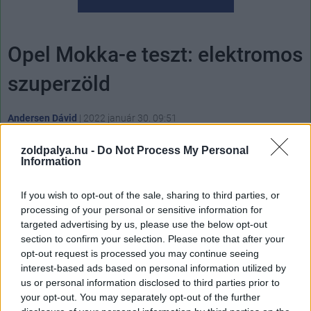
Opel Mokka-e teszt: elektromos
szuperzöld
Andersen Dávid
|
2022 január 30. 09:51
zoldpalya.hu -
Do Not Process My Personal
Information
Látványos formatervével csavarja el a fejeket
az Opel városi SUV-nak álcázott kompaktja
If you wish to opt-out of the sale, sharing to third parties, or
processing of your personal or sensitive information for
targeted advertising by us, please use the below opt-out
section to confirm your selection. Please note that after your
opt-out request is processed you may continue seeing
A 2012-ben bemutatott
Opel Mokka
első generációjával
interest-based ads based on personal information utilized by
jelezte, hogy a német gyártó tervezőinek időnként
us or personal information disclosed to third parties prior to
megengednek némi szabadidőt, az előző évtized elején
your opt-out. You may separately opt-out of the further
elharapózó szubkompakt crossover SUV-mánia idején