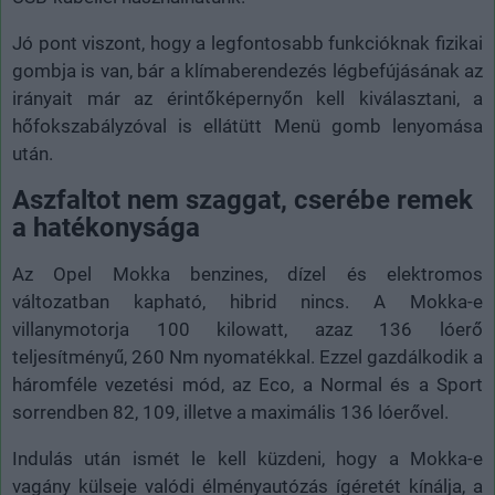
Jó pont viszont, hogy a legfontosabb funkcióknak fizikai
gombja is van, bár a klímaberendezés légbefújásának az
irányait már az érintőképernyőn kell kiválasztani, a
hőfokszabályzóval is ellátütt Menü gomb lenyomása
után.
Aszfaltot nem szaggat, cserébe remek
a hatékonysága
Az Opel Mokka benzines, dízel és elektromos
változatban kapható, hibrid nincs. A Mokka-e
villanymotorja 100 kilowatt, azaz 136 lóerő
teljesítményű, 260 Nm nyomatékkal. Ezzel gazdálkodik a
háromféle vezetési mód, az Eco, a Normal és a Sport
sorrendben 82, 109, illetve a maximális 136 lóerővel.
Indulás után ismét le kell küzdeni, hogy a Mokka-e
vagány külseje valódi élményautózás ígéretét kínálja, a