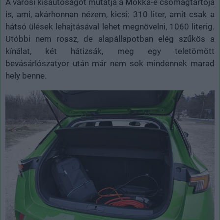
A városi kisautóságot mutatja a Mokka-e csomagtartója
is, ami, akárhonnan nézem, kicsi: 310 liter, amit csak a
hátsó ülések lehajtásával lehet megnövelni, 1060 literig.
Utóbbi nem rossz, de alapállapotban elég szűkös a
kínálat, két hátizsák, meg egy teletömött
bevásárlószatyor után már nem sok mindennek marad
hely benne.