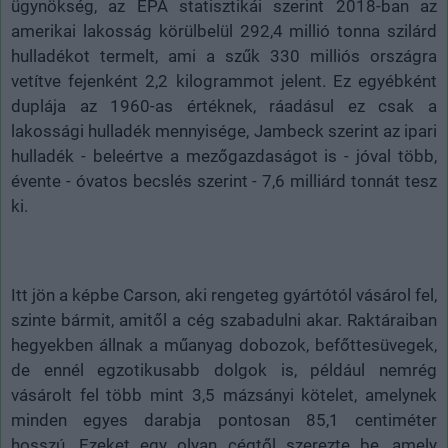
ügynökség, az EPA statisztikái szerint 2018-ban az
amerikai lakosság körülbelül 292,4 millió tonna szilárd
hulladékot termelt, ami a szűk 330 milliós országra
vetítve fejenként 2,2 kilogrammot jelent. Ez egyébként
duplája az 1960-as értéknek, ráadásul ez csak a
lakossági hulladék mennyisége, Jambeck szerint az ipari
hulladék - beleértve a mezőgazdaságot is - jóval több,
évente - óvatos becslés szerint - 7,6 milliárd tonnát tesz
ki.
Itt jön a képbe Carson, aki rengeteg gyártótól vásárol fel,
szinte bármit, amitől a cég szabadulni akar. Raktáraiban
hegyekben állnak a műanyag dobozok, befőttesüvegek,
de ennél egzotikusabb dolgok is, például nemrég
vásárolt fel több mint 3,5 mázsányi kötelet, amelynek
minden egyes darabja pontosan 85,1 centiméter
hosszú. Ezeket egy olyan cégtől szerezte be, amely