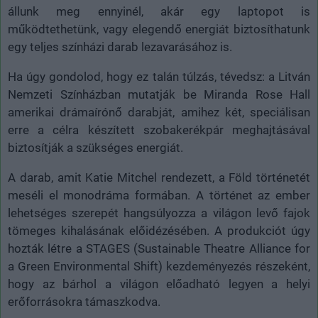
állunk meg ennyinél, akár egy laptopot is
működtethetünk, vagy elegendő energiát biztosíthatunk
egy teljes színházi darab lezavarásához is.
Ha úgy gondolod, hogy ez talán túlzás, tévedsz: a Litván
Nemzeti Színházban mutatják be Miranda Rose Hall
amerikai drámaírónő darabját, amihez két, speciálisan
erre a célra készített szobakerékpár meghajtásával
biztosítják a szükséges energiát.
A darab, amit Katie Mitchel rendezett, a Föld történetét
meséli el monodráma formában. A történet az ember
lehetséges szerepét hangsúlyozza a világon levő fajok
tömeges kihalásának előidézésében. A produkciót úgy
hozták létre a STAGES (Sustainable Theatre Alliance for
a Green Environmental Shift) kezdeményezés részeként,
hogy az bárhol a világon előadható legyen a helyi
erőforrásokra támaszkodva.