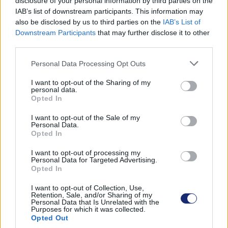
disclosure of your personal information by third parties on the
kapacitású akkumulátorban képes tárolni a
IAB’s list of downstream participants. This information may
felhasználásig.
also be disclosed by us to third parties on the
IAB’s List of
Downstream Participants
that may further disclose it to other
A Tukas EV fejlesztése újrahasznosított alumíniumból és
third parties.
FSC tanúsítvánnyal rendelkező nyírfa rétegelt lemezből
Please note that this website/app uses one or more Google
Personal Data Processing Opt Outs
készül. Testreszabható és hordozható, otthoni és irodai
services and may gather and store information including but
munkavégzéshez opcionális íróasztali csatlakozóval is
not limited to your visit or usage behaviour. You may click to
I want to opt-out of the Sharing of my
personal data.
rendelkezik. Egyelőre nem lesz tömegtermék 3000
grant or deny consent to Google and its third-party tags to
Opted In
use your data for below specified purposes in below Google
eurós (1 190 000 forint) ára miatt.
consent section.
I want to opt-out of the Sale of my
Personal Data.
Opted In
Címkék:
#tukas ev
#stages
I want to opt-out of processing my
Personal Data for Targeted Advertising.
Opted In
I want to opt-out of Collection, Use,
Retention, Sale, and/or Sharing of my
Personal Data that Is Unrelated with the
Purposes for which it was collected.
Opted Out