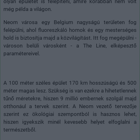
olyan épületet is felépíteni, amire korábban nem volt
még példa a világon.
Neom városa egy Belgium nagyságú területen fog
felépülni, ahol fluoreszkáló homok és egy mesterséges
hold is biztosítja majd a közvilágítást. Itt fog megépülni -
városon belüli városként - a The Line, elképesztő
paramétereivel.
A 100 méter széles épület 170 km hosszúságú és 500
méter magas lesz. Szükség is van ezekre a hihetetlennek
tűnő méretekre, hiszen 9 millió embernek szolgál majd
otthonául a tervek szerint. A Neom vezető tervezője
szerint ez ökológiai szempontból is hasznos lehet,
hiszen igyekszik minél kevesebb helyet elfoglalni a
természetből.