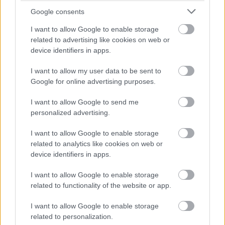
Google consents
I want to allow Google to enable storage
Hozzászólások
related to advertising like cookies on web or
device identifiers in apps.
I want to allow my user data to be sent to
A sivatagban fog felépülni a
Google for online advertising purposes.
170 km hosszú épület, amiben
I want to allow Google to send me
personalized advertising.
akár 9 millió ember is elfér
I want to allow Google to enable storage
majd
related to analytics like cookies on web or
device identifiers in apps.
Zöldpálya.hu
|
2024 március 3. 17:02
I want to allow Google to enable storage
related to functionality of the website or app.
A The Line nevű épületben 5 percre lesz minden
I want to allow Google to enable storage
fontos dolog, és nem lesz szükség autókra.
related to personalization.