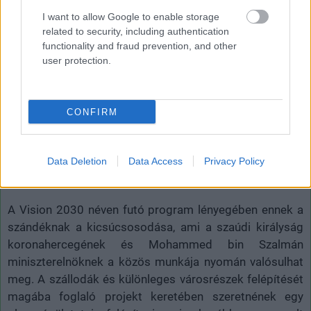
I want to allow Google to enable storage
related to security, including authentication
functionality and fraud prevention, and other
A közel-keleti olajországok - amellett, hogy gigantikus
user protection.
beruházások, épületek gazdagítják nagyvárosaikat - az
utóbbi időben külön figyelmet fordítanak olyan
innovációkra, melyek egy élhetőbb jövő eljövetelét
CONFIRM
segíthetik elő. Dubaj, az Egyesült Arab Emírségek és
Szaúd-Arábia is megtesz mindent azért, hogy a
Data Deletion
Data Access
Privacy Policy
lehetőségeikhez mérten egymásra licitálva alkossanak
valami monumentálisat az építészet terén.
A Vision 2030 néven futó program lényegében ennek a
szándéknak a kicsúcsosodása, ami a szaúdi királyság
koronahercegének és
Mohammed bin Szalmán
miniszterelnöknek a közös munkája nyomán valósulhat
meg. A szállodák és különleges városrészek felépítését
magába foglaló projekt keretében szeretnének egy