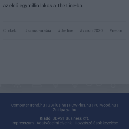
az első egymillió lakos a The Line-ba.
Címkék:
#szaúd-arábia
#the line
#vision 2030
#neom
ComputerTrend.hu
|
GSPlus.hu
|
PCWPlus.hu
|
Puliwood.hu
|
Zoldpalya.hu
Kiadó:
BDPST Business Kft.
Impresszum
-
Adatvédelmi elveink
-
Hozzászólások kezelése