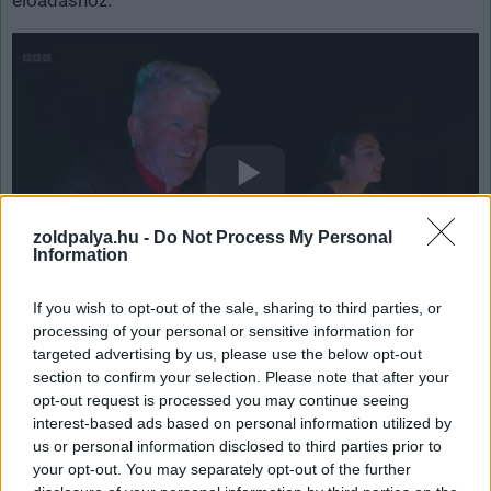
előadáshoz.
zoldpalya.hu -
Do Not Process My Personal
Information
If you wish to opt-out of the sale, sharing to third parties, or
processing of your personal or sensitive information for
Ehhez két színésznek vagy segítőnek folyamatosan
targeted advertising by us, please use the below opt-out
tekernie kell a pedálokat az előadás teljes ideje alatt. A
section to confirm your selection. Please note that after your
Tukas EV eszközei 150 wattot képesek megtermelni
opt-out request is processed you may continue seeing
interest-based ads based on personal information utilized by
óránként, amiből a produkció egésze gazdálkodik,
us or personal information disclosed to third parties prior to
beleértve a nézőtéri világítást is. A rendszer egyébként
your opt-out. You may separately opt-out of the further
az azonnal fel nem használt energiát egy 2 kWh