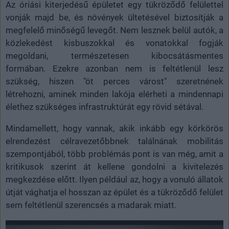
Az óriási kiterjedésű épületet egy tükröződő felülettel
vonják majd be, és növények ültetésével biztosítják a
megfelelő minőségű levegőt. Nem lesznek belül autók, a
közlekedést kisbuszokkal és vonatokkal fogják
megoldani, természetesen kibocsátásmentes
formában. Ezekre azonban nem is feltétlenül lesz
szükség, hiszen "öt perces várost" szeretnének
létrehozni, aminek minden lakója elérheti a mindennapi
élethez szükséges infrastruktúrát egy rövid sétával.
Mindamellett, hogy vannak, akik inkább egy körkörös
elrendezést célravezetőbbnek találnának mobilitás
szempontjából, több problémás pont is van még, amit a
kritikusok szerint át kellene gondolni a kivitelezés
megkezdése előtt. Ilyen például az, hogy a vonuló állatok
útját vághatja el hosszan az épület és a tükröződő felület
sem feltétlenül szerencsés a madarak miatt.