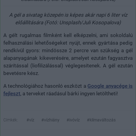
A gél a sivatag közepén is képes akár napi 6 liter víz
előállítására (Fotó: Unsplash/Juli Kosopalova)
A gélt rugalmas filmként kell elképzelni, ami sokoldalú
felhasználási lehetőségeket nyújt, ennek gyártása pedig
rendkívül gyors: mindössze 2 percre van szükség a gél
alapanyagának kikeverésére, amelyet ezután fagyasztva
szárítással (liofilizálással) véglegesítenek. A gél ezután
bevetésre kész.
A technológiához hasonló eszközt a
Google anyacége is
fejleszt
, a terveket ráadásul bárki ingyen letöltheti!
Címkék:
#víz
#vízhiány
#ivóvíz
#klímaváltozás