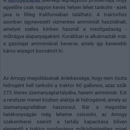
A
hidrogénhajtás
jelenlegi legnagyobb problémája, hogy
egyelőre csak nagyon kevés helyen lehet tankolni - ezek
java is főleg Kaliforniában található. A traktorhoz
azonban úgynevezett vízmentes ammóniát használnak,
amelyet széles körben használ a mezőgadaság -
műtrágya alapanyagaként. Korábban is alkalmazták már,
a gázolajat ammóniával keverve, amely így kevesebb
káros anyagot bocsátott ki.
Az Amogy megoldásának érdekessége, hogy nem tiszta
hidrogént kell tankolni a traktor 60 gallonos, azaz szűk
273 literes üzemanyagtartályába, hanem ammóniát. Ezt
a rendszer menet közben alaktja át hidrogénné, amely az
üzemanyagcellában hasznosul. Bár a megoldás
hatékonyságán még lehetne csiszolni, az Amogy
szakemberei szerint a tartály kapacitása bőven
elegendő a traktor gazdaságos működtetéséhez, mivel