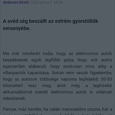
Andersen Dávid
|
2022 június 3. 08:39
A svéd cég beszállt az extrém gyorstöltők
versenyébe.
Ma már mindenki tudja, hogy az elektromos autók
terjedésének egyik legfőbb gátja, hogy sok autós
egyszerűen alábecsli, hogy pontosan mire elég a
villanyautók kapacitása. Sokan nem veszik figyelembe,
hogy az autósok többsége naponta legfeljebb 30-50
kilométert tesz meg, amit még a legkisebb
akkumulátorral szerelt elektromos autók is vidáman
teljesítenek.
Persze, más kérdés, ha valaki messzebbre utazna, bár a