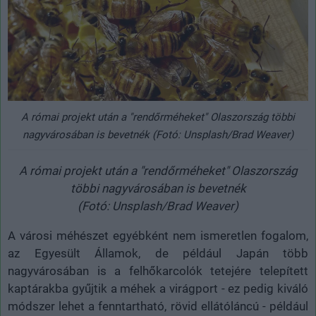
A római projekt után a "rendőrméheket" Olaszország többi
nagyvárosában is bevetnék (Fotó: Unsplash/Brad Weaver)
A római projekt után a "rendőrméheket" Olaszország
többi nagyvárosában is bevetnék
(Fotó: Unsplash/Brad Weaver)
A városi méhészet egyébként nem ismeretlen fogalom,
az Egyesült Államok, de például Japán több
nagyvárosában is a felhőkarcolók tetejére telepített
kaptárakba gyűjtik a méhek a virágport - ez pedig kiváló
módszer lehet a fenntartható, rövid ellátóláncú - például