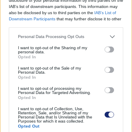
disclosure of your personal information by third parties on the
A sivatagi levegőből is vizet
IAB’s list of downstream participants. This information may
also be disclosed by us to third parties on the
IAB’s List of
fakaszt ez a különös anyag
Downstream Participants
that may further disclose it to other
third parties.
Andersen Dávid
|
2022 június 5. 09:54
Please note that this website/app uses one or more Google
Personal Data Processing Opt Outs
services and may gather and store information including but
not limited to your visit or usage behaviour. You may click to
I want to opt-out of the Sharing of my
personal data.
grant or deny consent to Google and its third-party tags to
A vízhiány a világ lakosságának egyharmadát
Opted In
use your data for below specified purposes in below Google
fenyegeti.
consent section.
I want to opt-out of the Sale of my
Personal Data.
Opted In
I want to opt-out of processing my
Personal Data for Targeted Advertising.
A klímaváltozás miatti szélsőséges időjárási jelenségek
Opted In
közül az egyik legsúlyosabb a szárazság, ami amellett,
hogy káros hatással van az élővilágra és a
I want to opt-out of Collection, Use,
Retention, Sale, and/or Sharing of my
mezőgazdasági termelésre, komoly ivóvízhiányt is
Personal Data that Is Unrelated with the
Purposes for which it was collected.
okozhat. Ez önmagában probléma és akkor még nem
Opted Out
beszéltünk róla, hogy a Föld lakosságának több mint