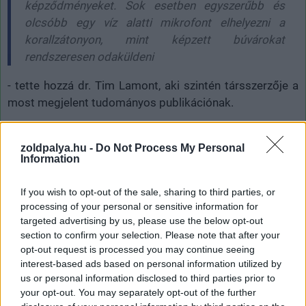
képződményeket. Sok esetben egyszerűbb és
olcsóbb egy víz alatti mikrofont elhelyezni a
korallzátonyon, mint képzett búvárokat
rendszeresen odaküldeni
- tette hozzá dr. Tim Lamont, aki szintén társszerzője a
most megjelent tudományos publikációnak.
zoldpalya.hu -
Do Not Process My Personal
Information
Címkék:
#mesterséges intelligencia
#korallzátony
#korall
#klímaváltozás
If you wish to opt-out of the sale, sharing to third parties, or
processing of your personal or sensitive information for
targeted advertising by us, please use the below opt-out
section to confirm your selection. Please note that after your
opt-out request is processed you may continue seeing
interest-based ads based on personal information utilized by
us or personal information disclosed to third parties prior to
your opt-out. You may separately opt-out of the further