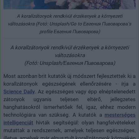
A korallzátonyok rendkívül érzékenyek a környezeti
változásokra (Fotó: Unsplash/Go to Евгения Пивоварова's
profile Евгения Пивоварова)
A korallzátonyok rendkívül érzékenyek a környezeti
változásokra
(Fotó: Unsplash/Евгения Пивоварова)
Most azonban brit kutatók új módszert fejlesztettek ki a
korallzátonyok egészségének ellenőrzésére - írja a
Science Daily
. Az egészséges vagy épp elnéptelenedett
zátonyok ugyanis teljesen eltérő, jellegzetes
hanghatásokról ismerhetőek fel, igaz, ehhez modern
technológiára van szükség. A kutatók a
mesterséges
intelligenciát
hívták segítségül: olyan hangfelvételeket
mutattak a rendszernek, amelyek teljesen egészséges,
illetve, amelyek már elpusztult korallzátonyok környékén