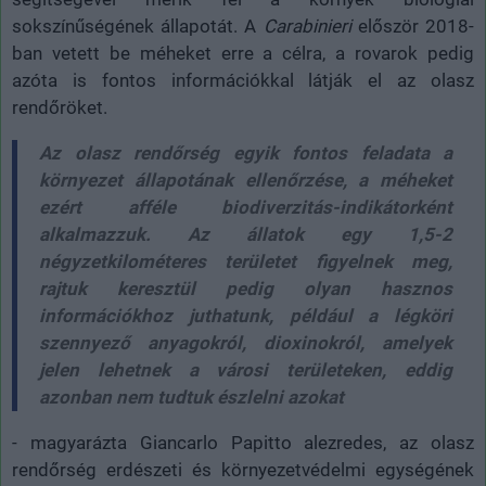
sokszínűségének állapotát. A
Carabinieri
először 2018-
ban vetett be méheket erre a célra, a rovarok pedig
azóta is fontos információkkal látják el az olasz
rendőröket.
Az olasz rendőrség egyik fontos feladata a
környezet állapotának ellenőrzése, a méheket
ezért afféle biodiverzitás-indikátorként
alkalmazzuk. Az állatok egy 1,5-2
négyzetkilométeres területet figyelnek meg,
rajtuk keresztül pedig olyan hasznos
információkhoz juthatunk, például a légköri
szennyező anyagokról, dioxinokról, amelyek
jelen lehetnek a városi területeken, eddig
azonban nem tudtuk észlelni azokat
- magyarázta Giancarlo Papitto alezredes, az olasz
rendőrség erdészeti és környezetvédelmi egységének