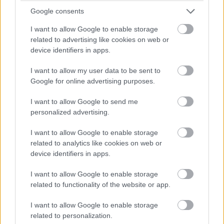
egyharmada számára nem biztosított az
ivóvízhez való
Google consents
hozzáférés
- írja a
Science Daily
.
I want to allow Google to enable storage
related to advertising like cookies on web or
Ezen a helyzeten segíthet egy új fejlesztés: a University
device identifiers in apps.
of Texas kutatóinak sikerült létrehoznia egy különleges
gélt, amely akár a
világ legszárazabb területein
is képes
I want to allow my user data to be sent to
tiszta ivóvíz előállítására. A megoldás óriási előnye, hogy
Google for online advertising purposes.
a gél előállításához könnyen hozzáférhető, olcsó
I want to allow Google to send me
alapanygokra van szükség: egy kilogrammnyi gél
personalized advertising.
gyártása mindössze 2 dollárba kerül.
I want to allow Google to enable storage
related to analytics like cookies on web or
device identifiers in apps.
I want to allow Google to enable storage
related to functionality of the website or app.
I want to allow Google to enable storage
related to personalization.