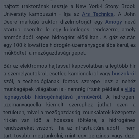
hajtott traktorának tesztje a New York-i Stony Brook
University kampuszán - írja az
Ars Technica
. A John
Deere márkájú traktor dízelmotorját egy
Amogy
nevű
startup cserélte le egy különleges rendszerre, amely
ammóniából képes hidrogént előállítani. A gáz ezután
egy 100 kilowattos hidrogén-üzemanyagcellába kerül, ez
működteti a mezőgazdasági gépet.
Bár az elektromos hajtással kapcsolatban a legtöbb hír
a személyautókról, esetleg kamionokról vagy
buszokról
szól, a technológiának fontos szerepe lesz a nehéz
munkagépek világában is - nemrég írtunk például a
világ
legnagyobb hidrogénhajtású járművéről
. A hidrogén-
üzemanyagcella kiemelt szerephez juthat ezen a
területen, mivel a mezőgazdasági munkálatok közepette
ritkán van idő a hosszas töltésre, a hidrogénes
rendszereket viszont - ha az infrastuktúra adott - nem
tart tovább megtankolni, mint egy benzines vagy dízel