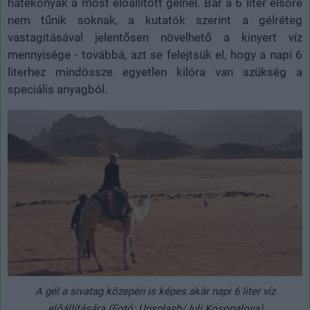
hatékonyak a most előállított gélnél. Bár a 6 liter elsőre
nem tűnik soknak, a kutatók szerint a gélréteg
vastagításával jelentősen növelhető a kinyert víz
mennyisége - továbbá, azt se felejtsük el, hogy a napi 6
literhez mindössze egyetlen kilóra van szükség a
speciális anyagból.
A gél a sivatag közepén is képes akár napi 6 liter víz
előállítására (Fotó: Unsplash/Juli Kosopalova)