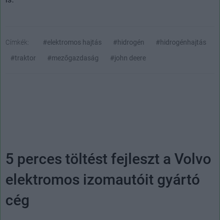
Címkék:
#elektromos hajtás
#hidrogén
#hidrogénhajtás
#traktor
#mezőgazdaság
#john deere
5 perces töltést fejleszt a Volvo
elektromos izomautóit gyártó
cég