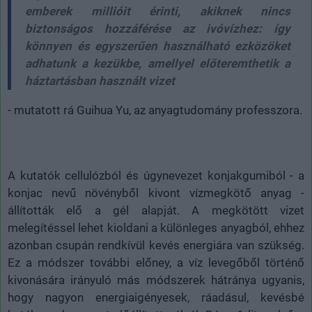
emberek millióit érinti, akiknek nincs
biztonságos hozzáférése az ivóvízhez: így
könnyen és egyszerűen használható ezközöket
adhatunk a kezükbe, amellyel előteremthetik a
háztartásban használt vizet
- mutatott rá Guihua Yu, az anyagtudomány professzora.
A kutatók cellulózból és úgynevezet konjakgumiból - a
konjac nevű növényből kivont vízmegkötő anyag -
állították elő a gél alapját. A megkötött vizet
melegítéssel lehet kioldani a különleges anyagból, ehhez
azonban csupán rendkívül kevés energiára van szükség.
Ez a módszer további előney, a víz levegőből történő
kivonására irányuló más módszerek hátránya ugyanis,
hogy nagyon energiaigényesek, ráadásul, kevésbé