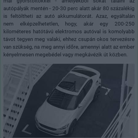
mai gyorstöltőkkel - amelyekből sokat találni az
autópályák mentén - 20-30 perc alatt akár 80 százalékig
is feltöltheti az autó akkumulátorát. Azaz, egyáltalán
nem elképzelhetetlen, hogy, akár egy 200-250
kilométeres hatótávú elektromos autóval is komolyabb
távot tegyen meg valaki, ehhez csupán okos tervezésre
van szükség, na meg annyi időre, amennyi alatt az ember
kényelmesen megebédel vagy megkávézik út közben.