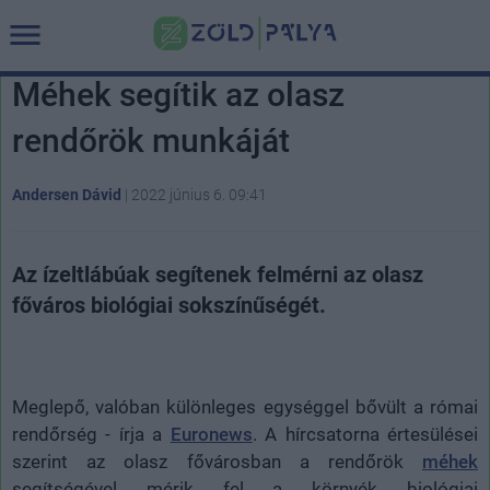
Méhek segítik az olasz
rendőrök munkáját
Andersen Dávid
|
2022 június 6. 09:41
Az ízeltlábúak segítenek felmérni az olasz
főváros biológiai sokszínűségét.
Meglepő, valóban különleges egységgel bővült a római
rendőrség - írja a
Euronews
. A hírcsatorna értesülései
szerint az olasz fővárosban a rendőrök
méhek
segítségével mérik fel a környék biológiai