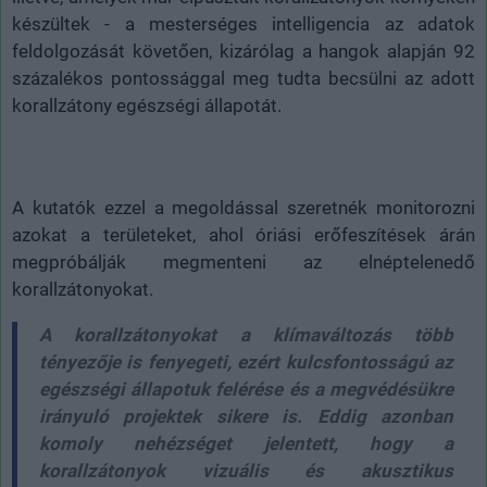
készültek - a mesterséges intelligencia az adatok
feldolgozását követően, kizárólag a hangok alapján 92
százalékos pontossággal meg tudta becsülni az adott
korallzátony egészségi állapotát.
A kutatók ezzel a megoldással szeretnék monitorozni
azokat a területeket, ahol óriási erőfeszítések árán
megpróbálják megmenteni az elnéptelenedő
korallzátonyokat.
A korallzátonyokat a klímaváltozás több
tényezője is fenyegeti, ezért kulcsfontosságú az
egészségi állapotuk felérése és a megvédésükre
irányuló projektek sikere is. Eddig azonban
komoly nehézséget jelentett, hogy a
korallzátonyok vizuális és akusztikus