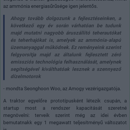
az ammónia energiasűrűsége igen jelentős.
Ahogy tovább dolgozunk a fejlesztéseinken, a
következő egy év során várhatóan be tudunk
majd mutatni nagyobb áruszállító teherautókat
és teherhajókat is, amelyek az ammónia-alapú
üzemanyaggal működnek. Ez reményeink szerint
felgyorsítja majd az általunk fejlesztett zéró
emissziós technológia felhasználását, amelynek
segítségével kiválthatóak lesznek a szennyező
dízelmotorok
- mondta Seonghoon Woo, az Amogy vezérigazgatója.
A traktor egyelőre prototípusként létezik csupán, a
startup most a rendszer kapacitását szeretné
megnövelni: terveik szerint még az idei évben
bemutatnakk egy 1 megawatt teljesítményű változatot
is.