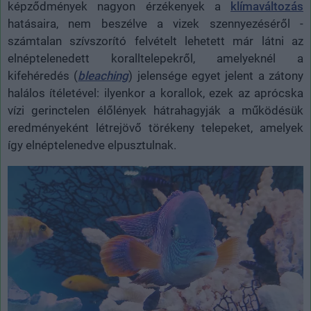
képződmények nagyon érzékenyek a
klímaváltozás
hatásaira, nem beszélve a vizek szennyezéséről -
számtalan szívszorító felvételt lehetett már látni az
elnéptelenedett koralltelepekről, amelyeknél a
kifehéredés (
bleaching
) jelensége egyet jelent a zátony
halálos ítéletével: ilyenkor a korallok, ezek az aprócska
vízi gerinctelen élőlények hátrahagyják a működésük
eredményeként létrejövő törékeny telepeket, amelyek
így elnéptelenedve elpusztulnak.