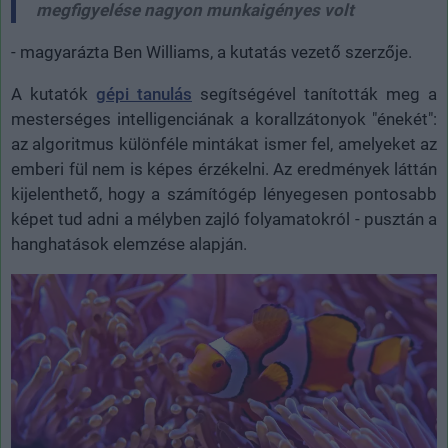
megfigyelése nagyon munkaigényes volt
- magyarázta Ben Williams, a kutatás vezető szerzője.
A kutatók
gépi tanulás
segítségével tanították meg a
mesterséges intelligenciának a korallzátonyok
"énekét":
az algoritmus különféle mintákat ismer fel, amelyeket az
emberi fül nem is képes érzékelni. Az eredmények láttán
kijelenthető, hogy a számítógép lényegesen pontosabb
képet tud adni a mélyben zajló folyamatokról - pusztán a
hanghatások elemzése alapján.