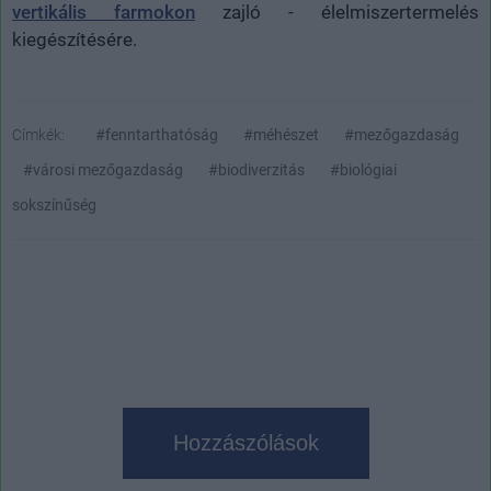
vertikális farmokon
zajló - élelmiszertermelés
kiegészítésére.
Címkék:
#fenntarthatóság
#méhészet
#mezőgazdaság
#városi mezőgazdaság
#biodiverzitás
#biológiai
sokszínűség
Hozzászólások