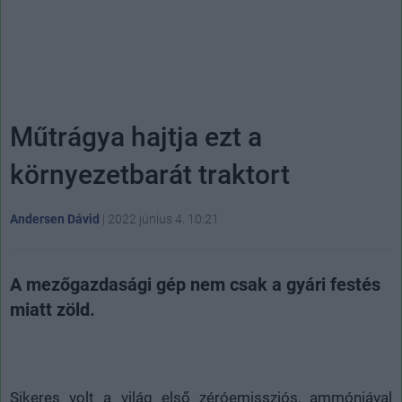
Műtrágya hajtja ezt a
környezetbarát traktort
Andersen Dávid
|
2022 június 4. 10:21
A mezőgazdasági gép nem csak a gyári festés
miatt zöld.
Sikeres volt a világ első zéróemissziós, ammóniával