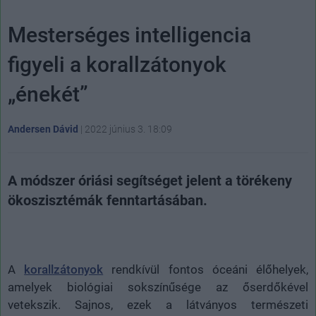
Mesterséges intelligencia
figyeli a korallzátonyok
„énekét”
Andersen Dávid
|
2022 június 3. 18:09
A módszer óriási segítséget jelent a törékeny
ökoszisztémák fenntartásában.
A
korallzátonyok
rendkívül fontos óceáni élőhelyek,
amelyek biológiai sokszínűsége az őserdőkével
vetekszik. Sajnos, ezek a látványos természeti