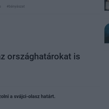
s
#bányászat
z országhatárokat is
olni a svájci-olasz határt.