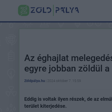
Az éghajlat meleged
egyre jobban zöldül a d
Zöldpálya.hu
|
2024 október 7. 15:59
Eddig is voltak ilyen részek, de az elmú
terület kiterjedése.