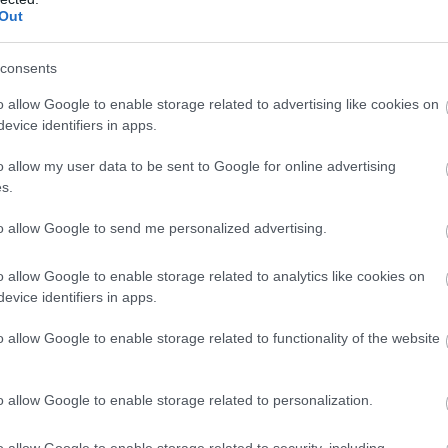
Out
ább az elmúlt két évtized során került be a köztudatba,
consents
bbi időben nőtt olyan mértékűre, amire már muszáj lesz
elsődleges kiváltó okai a bányászat, a fosszilis
o allow Google to enable storage related to advertising like cookies on
édelmi eljárások és a tájhasználat teljes átalakulása.
evice identifiers in apps.
a is nagyban befolyásolja a kapcsolódó folyamatokat,
o allow my user data to be sent to Google for online advertising
s.
génye szükségszerűen együtt jár annak növekvő
 utak sózása, az építési anyagok korróziója és a
to allow Google to send me personalized advertising.
agyarányú növekedése is.
o allow Google to enable storage related to analytics like cookies on
evice identifiers in apps.
zet, a Nyugat-Dunántúli Vízügyi Igazgatóság és az
o allow Google to enable storage related to functionality of the website
n részletekbe menően vizsgálta a Balaton kémiai
zonylatában. A vizsgálati eredmények kétséget sem
o allow Google to enable storage related to personalization.
letően: A tó huszadik század közepéig változatlan
dult az elmúlt évtizedek során.
o allow Google to enable storage related to security, including