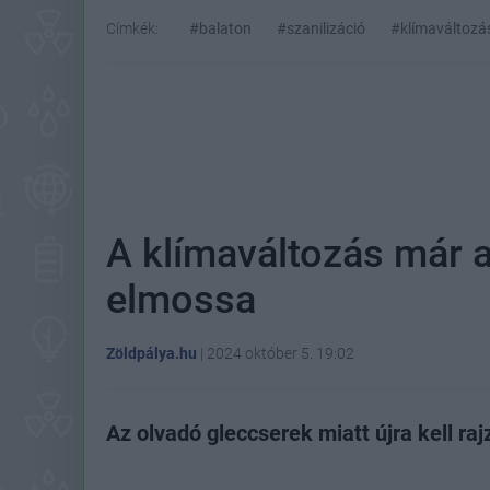
Címkék:
#balaton
#szanilizáció
#klímaváltozá
A klímaváltozás már a
elmossa
Zöldpálya.hu
|
2024 október 5. 19:02
Az olvadó gleccserek miatt újra kell rajz