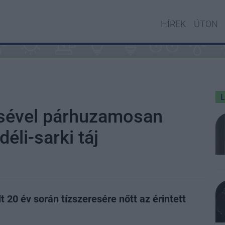
HÍREK
ÚTON
ésével párhuzamosan
éli-sarki táj
lt 20 év során tízszeresére nőtt az érintett