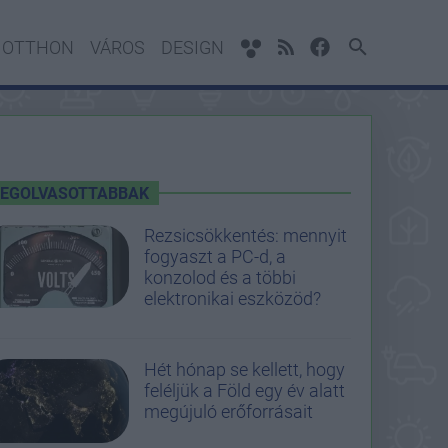
OTTHON
VÁROS
DESIGN
LEGOLVASOTTABBAK
Rezsicsökkentés: mennyit
fogyaszt a PC-d, a
konzolod és a többi
elektronikai eszközöd?
Hét hónap se kellett, hogy
feléljük a Föld egy év alatt
megújuló erőforrásait