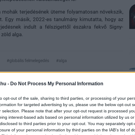
a mohák terjedésének üteme folyamatosan növekszik,
et. Egy másik, 2022-es tanulmány kimutatta, hogy az
jedésnek indult a félszigettől északra fekvő Signy-
 zöld alga.
#globális felmelegedés
#alga
.hu -
Do Not Process My Personal Information
to opt-out of the sale, sharing to third parties, or processing of your per
formation for targeted advertising by us, please use the below opt-out s
r selection. Please note that after your opt-out request is processed y
eing interest-based ads based on personal information utilized by us or
disclosed to third parties prior to your opt-out. You may separately opt-
zászólások
losure of your personal information by third parties on the IAB’s list of