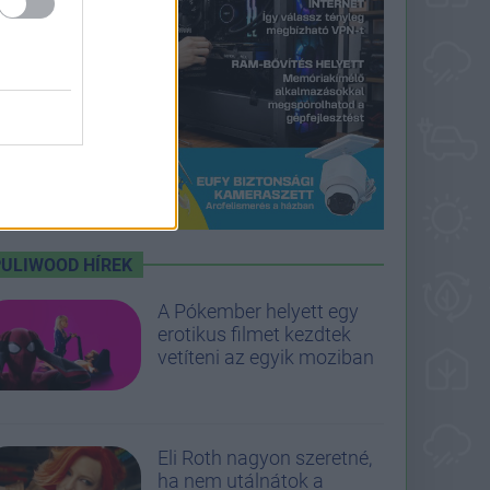
PULIWOOD HÍREK
A Pókember helyett egy
erotikus filmet kezdtek
vetíteni az egyik moziban
Eli Roth nagyon szeretné,
ha nem utálnátok a