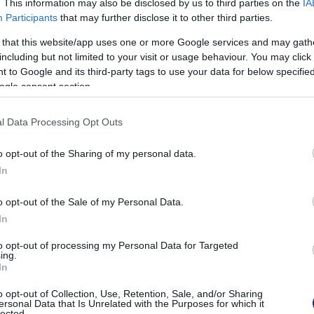
. This information may also be disclosed by us to third parties on the
IA
Participants
that may further disclose it to other third parties.
talható jelenség érte el a
 that this website/app uses one or more Google services and may gath
including but not limited to your visit or usage behaviour. You may click 
 to Google and its third-party tags to use your data for below specifi
ogle consent section.
l Data Processing Opt Outs
o opt-out of the Sharing of my personal data.
 kőolaj és földgáz kitermelés, valamint a
In
o opt-out of the Sale of my Personal Data.
In
to opt-out of processing my Personal Data for Targeted
űség, ami bár önmagában nem feltétlenül negatív, ám
ing.
e, és erre minden okunk megvan. Ezen folyamatok nagy
In
van a mindennapi életünkre. Ezek közé tartozik a
o opt-out of Collection, Use, Retention, Sale, and/or Sharing
zettség, vagy újabban például az édesvizek sóssá
ersonal Data that Is Unrelated with the Purposes for which it
lected.