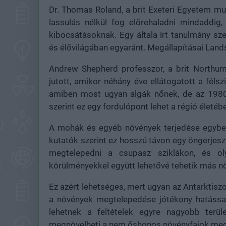
Dr. Thomas Roland, a brit Exeteri Egyetem mu
lassulás nélkül fog előrehaladni mindaddig
kibocsátásoknak. Egy általa írt tanulmány sz
és élővilágában egyaránt. Megállapításai Land
Andrew Shepherd professzor, a brit Northum
jutott, amikor néhány éve ellátogatott a félszi
amiben most ugyan algák nőnek, de az 1980-
szerint ez egy fordulópont lehet a régió életéb
A mohák és egyéb növények terjedése egybee
kutatók szerint ez hosszú távon egy öngerjes
megtelepedni a csupasz sziklákon, és ol
körülményekkel együtt lehetővé tehetik más n
Ez azért lehetséges, mert ugyan az Antarktisz
a növények megtelepedése jótékony hatással
lehetnek a feltételek egyre nagyobb terül
megnövelheti a nem őshonos növényfajok megt