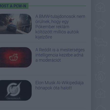
MOST A PCW-N
A BMW-tulajdonosok nem
örülnek, hogy egy
Pókember reklám
költözött milliós autóik
kijelzőire
A Reddit is a mesterséges
intelligencia kezébe adná
a moderációt
Elon Musk AI-Wikipediája
hónapok óta halott