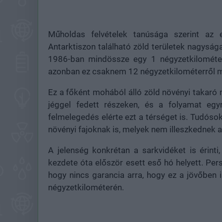
Műholdas felvételek tanúsága szerint az e
Antarktiszon található zöld területek nagyság
1986-ban mindössze egy 1 négyzetkilométer 
azonban ez csaknem 12 négyzetkilométerről 
Ez a főként mohából álló zöld növényi takaró 
jéggel fedett részeken, és a folyamat egy
felmelegedés elérte ezt a térséget is. Tudósok
növényi fajoknak is, melyek nem illeszkednek 
A jelenség konkrétan a sarkvidéket is érint
kezdete óta először esett eső hó helyett. Per
hogy nincs garancia arra, hogy ez a jövőben 
négyzetkilométerén.