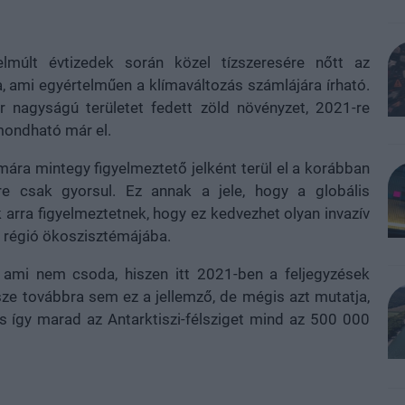
lmúlt évtizedek során közel tízszeresére nőtt az
a, ami egyértelműen a klímaváltozás számlájára írható.
nagyságú területet fedett zöld növényzet, 2021-re
mondható már el.
mára mintegy figyelmeztető jelként terül el a korábban
re csak gyorsul. Ez annak a jele, hogy a globális
 arra figyelmeztetnek, hogy ez kedvezhet olyan invazív
a régió ökoszisztémájába.
i, ami nem csoda, hiszen itt 2021-ben a feljegyzések
sze továbbra sem ez a jellemző, de mégis azt mutatja,
is így marad az Antarktiszi-félsziget mind az 500 000