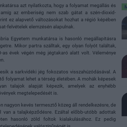
nkatársa azt nyilatkozta, hogy a folyamat megállás és
, amíg az emberiség nem szab gátat a szén-dioxid-
erint ez alapvető változásokat hozhat a régió képében
sat-felvételek elemzésén alapulnak.
bria Egyetem munkatársa is hasonló megállapításra
getre. Mikor partra szálltak, egy olyan folyót találtak,
as évek végén még jégtakaró alatt volt. Véleménye
en.
sik a sarkvidéki jég fokozatos visszahúzódásával. A
ztő folyamat lehet a térség életében. A mohák képesek
yan talajok alapját képezik, amelyek az enyhébb
övények megtelepedését is.
on nagyon kevés termesztő közeg áll rendelkezésre, de
 van a talajképződésre. Ezáltal előbb-utóbb adottak
eten hasonló zöld foltok kialakulásához. Ez pedig
elepedésének valószínűségét is.