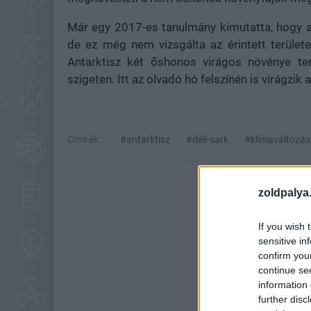
Már egy 2017-es tanulmány kimutatta, hogy 
de ez még nem vizsgálta az érintett terület
Antarktisz két őshonos virágos növénye ter
szigeten. Itt az olvadó hó felszínén is virágzik a
Címkék:
#antarktisz
#déli-sark
#klímaváltozás
zoldpalya
If you wish 
sensitive in
confirm you
continue se
information 
Hoz
further disc