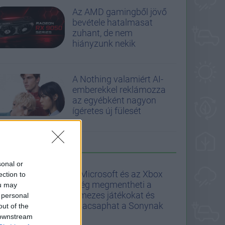
Az AMD gamingből jövő
bevétele hatalmasat
zuhant, de nem
hiányzunk nekik
A Nothing valamiért AI-
emberekkel reklámozza
az egyébként nagyon
ígéretes új fülesét
A GS AJÁNLJA
sonal or
A Microsoft és az Xbox
ection to
még megmentheti a
ou may
lemezes játékokat és
 personal
odacsaphat a Sonynak
out of the
 downstream