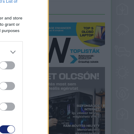
B’s List of
LEGFRISSEBB PCW
er and store
to grant or
ed purposes