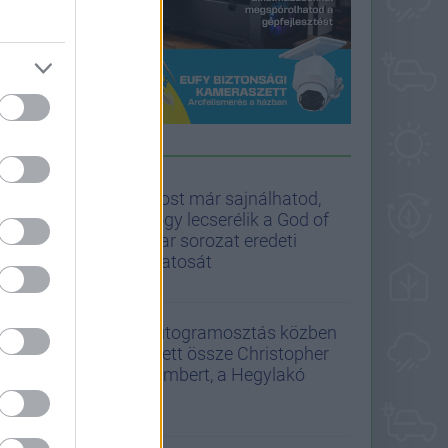
PULIWOOD HÍREK
Most már sajnálhatod,
hogy lecserélik a God of
War sorozat eredeti
Kratosát
Autogramosztás közben
esett össze Christopher
Lambert, a Hegylakó