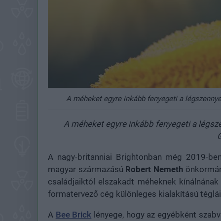
A méheket egyre inkább fenyegeti a légszennye
A méheket egyre inkább fenyegeti a légsz
G
A nagy-britanniai Brightonban még 2019-ben
magyar származású
Robert Nemeth
önkormány
családjaiktól elszakadt méheknek kínálnának
formatervező cég különleges kialakítású téglái
A
Bee Brick
lényege, hogy az egyébként szabvá