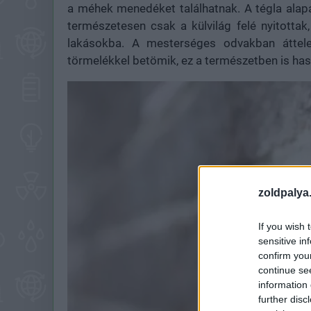
a méhek menedéket találhatnak. A tégla alapa
természetesen csak a külvilág felé nyitotta
lakásokba. A mesterséges odvakban áttelelh
törmelékkel betömik, ez a természetben is ha
zoldpalya
If you wish 
sensitive in
confirm you
continue se
information 
further disc