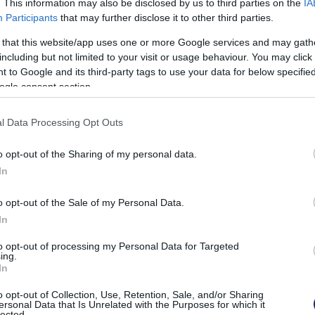
. This information may also be disclosed by us to third parties on the
IA
Participants
that may further disclose it to other third parties.
 that this website/app uses one or more Google services and may gath
including but not limited to your visit or usage behaviour. You may click 
 to Google and its third-party tags to use your data for below specifi
ogy menedéket nyújtson a méheknek (Fotó: Green & Blue)
ogle consent section.
, hogy menedéket nyújtson a méheknek (Fotó: Green &
l Data Processing Opt Outs
Blue)
o opt-out of the Sharing of my personal data.
 is rámutatott, hogy a magányos méhek az emberre
In
laki kifejezetten támadólag lép fel velük szemben - így
atokat.
o opt-out of the Sale of my Personal Data.
In
téglákat minden ötemeletesnél magasabb új épületnél
to opt-out of processing my Personal Data for Targeted
eszekkel, amelyek kisebb madarak, például seregélyek
ing.
In
 jól néznek ki, ráadásul a használatukkal hozzá lehet
o opt-out of Collection, Use, Retention, Sale, and/or Sharing
ersonal Data that Is Unrelated with the Purposes for which it
lected.