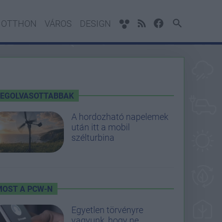
OTTHON
VÁROS
DESIGN
LEGOLVASOTTABBAK
A hordozható napelemek
után itt a mobil
szélturbina
MOST A PCW-N
Egyetlen törvényre
vagyunk, hogy ne