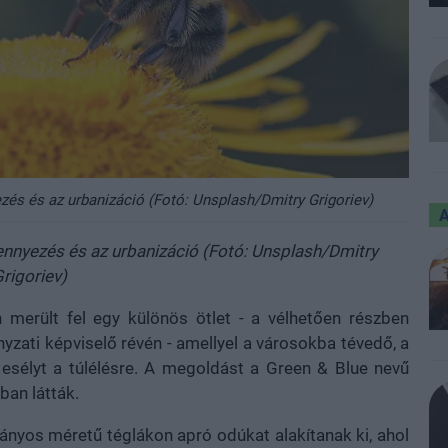
zés és az urbanizáció (Fotó: Unsplash/Dmitry Grigoriev)
ennyezés és az urbanizáció (Fotó: Unsplash/Dmitry
rigoriev)
 merült fel egy különös ötlet - a vélhetően részben
zati képviselő révén - amellyel a városokba tévedő, a
 esélyt a túlélésre. A megoldást a Green & Blue nevű
ban látták.
nyos méretű téglákon apró odúkat alakítanak ki, ahol