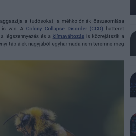
aggasztja a tudósokat, a méhkolóniák összeomlása
e is van. A
Colony Collapse Disorder (CCD)
hátterét
gy a légszennyezés és a
klímaváltozás
is közrejátszik a
övényi táplálék nagyjából egyharmada nem teremne meg