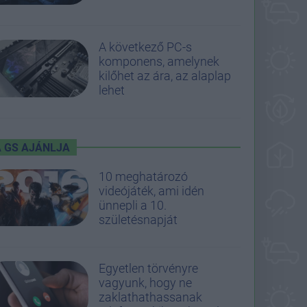
A következő PC-s
komponens, amelynek
kilőhet az ára, az alaplap
lehet
A GS AJÁNLJA
10 meghatározó
videójáték, ami idén
ünnepli a 10.
születésnapját
Egyetlen törvényre
vagyunk, hogy ne
zaklathathassanak