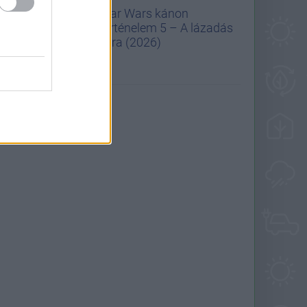
Star Wars kánon
történelem 5 – A lázadás
kora (2026)