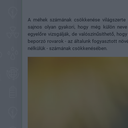
A méhek számának csökkenése világszerte 
sajnos olyan gyakori, hogy még külön nev
egyelőre vizsgálják, de valószínűsíthető, ho
beporzó rovarok - az általunk fogyasztott n
nélkülük - számának csökkenésében.