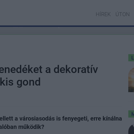
HÍREK
ÚTON
nedéket a dekoratív
 kis gond
lett a városiasodás is fenyegeti, erre kínálna
valóban működik?