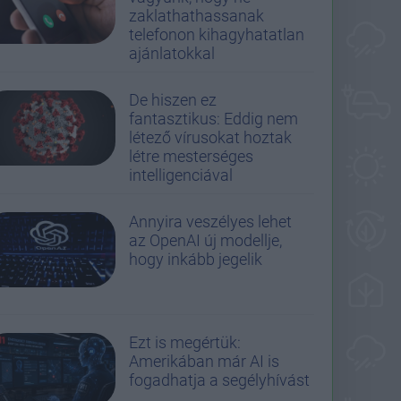
zaklathathassanak
telefonon kihagyhatatlan
ajánlatokkal
De hiszen ez
fantasztikus: Eddig nem
létező vírusokat hoztak
létre mesterséges
intelligenciával
Annyira veszélyes lehet
az OpenAI új modellje,
hogy inkább jegelik
Ezt is megértük:
Amerikában már AI is
fogadhatja a segélyhívást