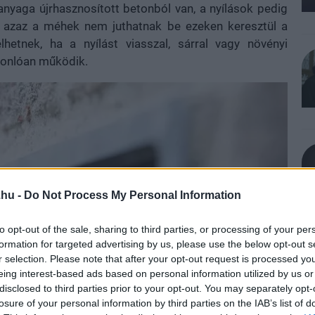
nyaga újrhasznosított betonból van, a nyílások pedig
k, azaz a méhek nem juthatnak be ezeken keresztül a
etnek, ha a nyílást viasszal, sárral vagy növényi
sonlóan működik.
.hu -
Do Not Process My Personal Information
to opt-out of the sale, sharing to third parties, or processing of your per
formation for targeted advertising by us, please use the below opt-out s
r selection. Please note that after your opt-out request is processed y
eing interest-based ads based on personal information utilized by us or
disclosed to third parties prior to your opt-out. You may separately opt-
losure of your personal information by third parties on the IAB’s list of