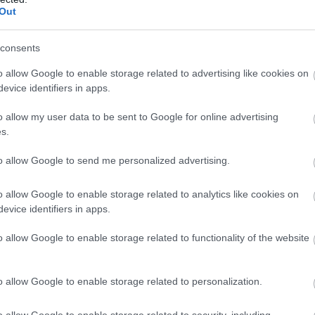
Out
consents
an
múlt heti cikkében mutatott rá, hogy több tudós és
o allow Google to enable storage related to advertising like cookies on
llen, mivel attól tartanak, hogy azok alkalmazása nem,
evice identifiers in apps.
 nekik. Egyes szakemberek szerint az apró odvak csak
szeresen kitisztítják, ugyanis, ha felgyűlik bennük a
o allow my user data to be sent to Google for online advertising
veszélyesek lehetnek a méhekre, emellett a kis lyukak
s.
ak.
to allow Google to send me personalized advertising.
iológiaprofesszora egyenesen odáig ment, hogy
o allow Google to enable storage related to analytics like cookies on
"áltatjuk magunkat, ha azt gondoljuk, hogy ha egy-egy
evice identifiers in apps.
 megoldódik a biológiai sokszínűség problémájának
o allow Google to enable storage related to functionality of the website
inkább virágokat
o allow Google to enable storage related to personalization.
f Louvain kutatója, aki szerint a téglákat inkább arra
magyarázzák a segítségükkel, hogyan élnek a méhek.
o allow Google to enable storage related to security, including