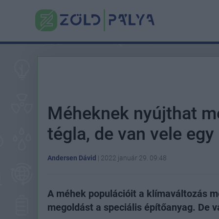
Méheknek nyújthat me
tégla, de van vele egy
Andersen Dávid
|
2022 január 29. 09:48
A méhek populációit a klímaváltozás mel
megoldást a speciális építőanyag. De 