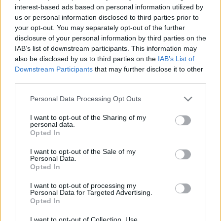
Valasek Mónika
interest-based ads based on personal information utilized by
us or personal information disclosed to third parties prior to
your opt-out. You may separately opt-out of the further
Smart Greenhouse Control Kft.
disclosure of your personal information by third parties on the
IAB’s list of downstream participants. This information may
Az Építési Vállalkozások Országos Szakszövetsége és a
also be disclosed by us to third parties on the
IAB’s List of
Magyar Közút Nzrt. által támogatott Az év zöld
Downstream Participants
that may further disclose it to other
építőipari vállalkozása Díj:
third parties.
Please note that this website/app uses one or more Google
SOKON Kft. faépítészeti zöldinnovációs
Personal Data Processing Opt Outs
services and may gather and store information including but
megoldásait bemutató pályázata
not limited to your visit or usage behaviour. You may click to
I want to opt-out of the Sharing of my
personal data.
grant or deny consent to Google and its third-party tags to
Opted In
use your data for below specified purposes in below Google
PlatanPlan Kft.; Resysten Hungary Kft.
consent section.
I want to opt-out of the Sale of my
Personal Data.
Opted In
CUBE Factory Kft.; Café Plusz Kft.
I want to opt-out of processing my
A Nemzeti Élelmiszerlánc-biztonsági Hivatal, az ÉLBC
Personal Data for Targeted Advertising.
Opted In
Kft, illetve a KMÉ támogatásával megvalósuló
Leginnovatívabb élelmiszervállalkozás Díj:
I want to opt-out of Collection, Use,