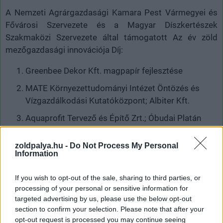
A Nemzeti Agrárgazdasági Kamara Pest Vármegyei és
Fővárosi Szervezete és a Magyar Díszkertészek
Szakmaközi Szervezete által támogatott Az év zöld
mezőgazdasági innovációja Díj:
Greenbee Dekor Kft. magpapír fejlesztése
MATE Környezettudományi Intézet Öntözés és
Vízgazdálkodási Kutatóközpont; Albiter Kft.
Aquaprofit Tervező és Építő Zrt.; Óbudai Platán
Könyvtár Ezüsthegyi Könyvtára
zoldpalya.hu -
Do Not Process My Personal
A Vízipari Holding Zrt. és a Magyar Nemzeti Bank
Information
támogatásával átadott Az év zöld vízgazdálkodási
innovációja Díj:
If you wish to opt-out of the sale, sharing to third parties, or
processing of your personal or sensitive information for
AQUA Profit Zrt. vízfertőtlenítő zöldinnovációja
targeted advertising by us, please use the below opt-out
section to confirm your selection. Please note that after your
opt-out request is processed you may continue seeing