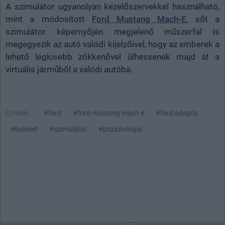
A szimulátor ugyanolyan kezelőszervekkel használható,
mint a módosított
Ford Mustang Mach-E
, sőt a
szimulátor képernyőjén megjelenő műszerfal is
megegyezik az autó valódi kijelzőivel, hogy az emberek a
lehető legkisebb zökkenővel ülhessenek majd át a
virtuális járműből a valódi autóba.
Címkék:
#ford
#ford mustang mach e
#ford adapta
#baleset
#szimulátor
#pszichológia