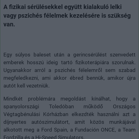
A fizikai sérülésekkel együtt kialakuló lelki
vagy pszichés félelmek kezelésére is szükség
van.
Egy súlyos baleset után a gerincsérülést szenvedett
emberek hosszú ideig tartó fizikoterápiára szorulnak.
Ugyanakkor arról a pszichés félelemről sem szabad
megfeledkezni, ami akkor ébred bennük, amikor újra
autót kell vezetniük.
Mindkét problémára megoldást kínálhat, hogy a
spanyolországi Toledóban működő Országos
Végtagbénulási Kórházban elkezdték használni azt a
díjnyertes autószimulátort, amit közös munkájával
alkotott meg a Ford Spain, a Fundación ONCE, a Team
Fordzilla és a Hi-Speed Simulators.