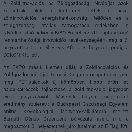
A Zöldinnovációs és Zöldgazdasági Nívódíjat azok
kaphatták, akik a legtöbbet tettek a hazai
zöldinnovációs, energiahatékonysági fejlődés és a
zöldgazdasági átállás támogatása érdekében. A
Nívódíjat első helyen a BiBO Franchise Kft. kapta átfogó
fenntarthatósági innovációs tevékenységéért, míg a 2.
helyezett a Corn Oil Press Kft., a 3. helyezett pedig a
SOKON Kft. lett.
Az EXPO másik kiemelt díját, a Zöldinnovációs és
Zöldgazdasági Díjat Tamási Kinga és csapata szerzete
meg, PET-palackok új köntösben: Hobbi drón- és
hajóalkatrészek fejlesztése a zöldinnováció jegyében
című pályázatával. Második helyen megosztott
eredmény született: a Budapesti Gazdasági Egyetem
online kkv-ökológiai lábnyom-kalkulátora mellett
Bernáth Dénes Greencent pályázata nyert, míg a
megosztott 3. helyezettnek járó jutalmat az E-Flag Kft.