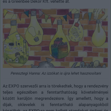
és a Greenbee Dekor Kft. vehette át.
Peresztegi Hanna: Az izzókat is újra lehet hasznosítani
Az EXPO szervezői arra is törekedtek, hogy a rendezvény
teljes egészében a fenntarthatóság követelményei
között kerüljön megrendezésre. Így amellett, hogy a
díjak, oklevelek is fenntartható alapanyagokból
készültek, az EXPO-ra nem kellett standokat építeni és