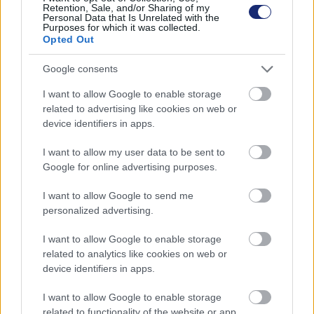
Retention, Sale, and/or Sharing of my
Personal Data that Is Unrelated with the
Purposes for which it was collected.
ALDI Magyarország Élelmiszer Bt.
Opted Out
A Települési Önkormányzatok Országos Szövetsége
Google consents
által felajánlott Az év zöld települési önkormányzata Díj:
I want to allow Google to enable storage
Alsómocsolád
related to advertising like cookies on web or
device identifiers in apps.
A Települési Önkormányzatok Országos Szövetsége
által felajánlott Az év zöld települési önkormányzati
I want to allow my user data to be sent to
Google for online advertising purposes.
intézménye Díj:
I want to allow Google to send me
A vetőmag-könyvtár kidolgozásáért az Óbudai
personalized advertising.
Platán Könyvtár Ezüsthegyi Könyvtára
I want to allow Google to enable storage
2. Fenntarthatósági edukációs tevékenységéért a
related to analytics like cookies on web or
MIREHU NKft.
device identifiers in apps.
I want to allow Google to enable storage
A Magyar Bankszövetség és az OTP Bank
related to functionality of the website or app.