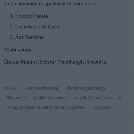
Zöldinnovációs rajzpályázat IV. kategória:
Kovács Karola
Csiha Norbert Gyula
Ács Ramóna
Közönségdíj:
Óbudai Platán Könyvtár Ezüsthegyi Könyvtára
Címkék:
#fenntarthatóság
#körkörös gazdaság
#innováció
#zöldinnovációs és energiahatékonysági e-expo
#magyar agrár- és Élettudományi egyetem
#pályázat