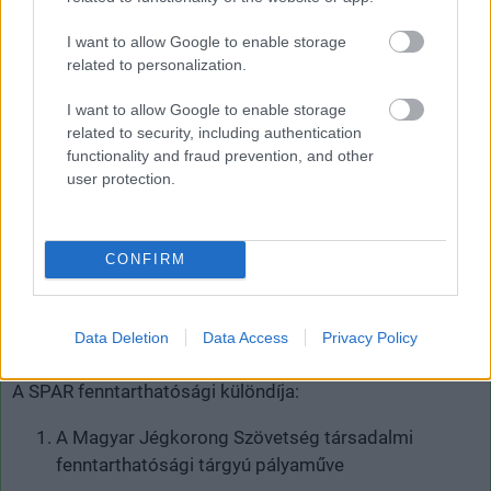
támogatásával átadott, A legzöldebb, legfenntarthatóbb
innovatív projektötlet Díj:
I want to allow Google to enable storage
related to personalization.
Borsodi Eszter fenntartható 3D nyomtatással
I want to allow Google to enable storage
készült táskák és a fenntartható divat pályázata
related to security, including authentication
functionality and fraud prevention, and other
user protection.
Beautycle Recycling Kft.; Nibi Care Franchise Kft.;
Endrédi Ádám
CONFIRM
Sziroczák Dávid, a Budapesti Műszaki Egyetem
docense; Juhász Benedek; a MEHI Renopont
projektötlete
Data Deletion
Data Access
Privacy Policy
A SPAR fenntarthatósági különdíja:
A Magyar Jégkorong Szövetség társadalmi
fenntarthatósági tárgyú pályaműve