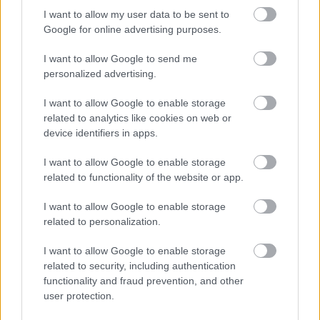
I want to allow my user data to be sent to
Google for online advertising purposes.
Hozzászólások
I want to allow Google to send me
personalized advertising.
Hogyan használható a
I want to allow Google to enable storage
related to analytics like cookies on web or
mesterséges intelligencia a
device identifiers in apps.
környezetvédelemben?
I want to allow Google to enable storage
related to functionality of the website or app.
Zöldpálya.hu
|
2024 március 6. 18:55
I want to allow Google to enable storage
related to personalization.
Egyre szélesebb körben hasznosul a
I want to allow Google to enable storage
related to security, including authentication
technológia.
functionality and fraud prevention, and other
user protection.