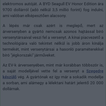
elektromos autóját. A BYD Seagull EV Honor Edition ára
9700 dollárról (adó nélkül 3,5 millió forint) fog indulni,
ami valóban elképesztően alacsony.
A lépés már csak azért is meglepő, mert az
árversenyben a gyártó nemcsak azonos hajtással bíró
versenytársaival veszi fel a versenyt. A kínai piacvezető a
technológiára való tekintet nélkül is jobb áron kínálja
termékét, mint versenytársai a hasonló paraméterekkel
bíró "jégkorszaki" járműveket.
Az EV-k árversenyében, mint már korábban többször is,
a saját modelljével vette fel a versenyt a
Szegedre
készülő
vég. A gyártónak ez így már a sokadik modellje
a sorban, ami alámegy a lélektani határt jelentő 20 000
dollárnak.