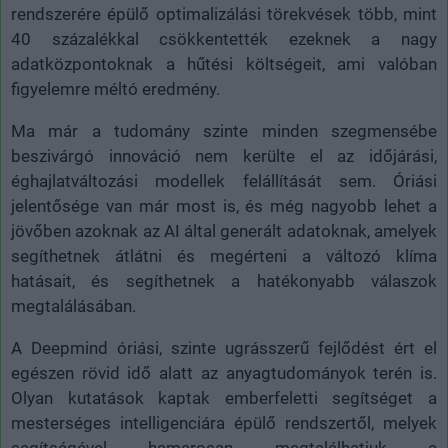
rendszerére épülő optimalizálási törekvések több, mint
40 százalékkal csökkentették ezeknek a nagy
adatközpontoknak a hűtési költségeit, ami valóban
figyelemre méltó eredmény.
Ma már a tudomány szinte minden szegmensébe
beszivárgó innováció nem kerülte el az időjárási,
éghajlatváltozási modellek felállítását sem. Óriási
jelentősége van már most is, és még nagyobb lehet a
jövőben azoknak az AI által generált adatoknak, amelyek
segíthetnek átlátni és megérteni a változó klíma
hatásait, és segíthetnek a hatékonyabb válaszok
megtalálásában.
A Deepmind óriási, szinte ugrásszerű fejlődést ért el
egészen rövid idő alatt az anyagtudományok terén is.
Olyan kutatások kaptak emberfeletti segítséget a
mesterséges intelligenciára épülő rendszertől, melyek