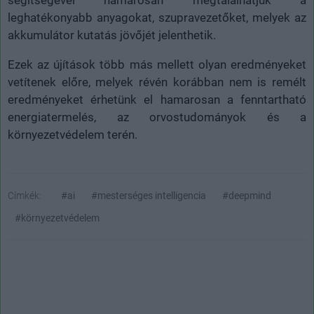
segítségével hamarosan megtalálhatjuk a
leghatékonyabb anyagokat, szupravezetőket, melyek az
akkumulátor kutatás jövőjét jelenthetik.
Ezek az újítások több más mellett olyan eredményeket
vetítenek előre, melyek révén korábban nem is remélt
eredményeket érhetünk el hamarosan a fenntartható
energiatermelés, az orvostudományok és a
környezetvédelem terén.
Címkék:
#ai
#mesterséges intelligencia
#deepmind
#környezetvédelem