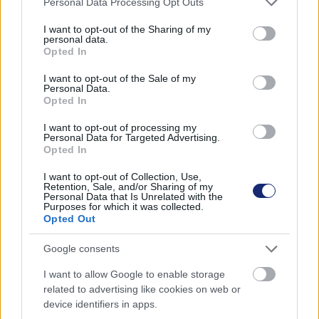
Personal Data Processing Opt Outs
services and may gather and store information including but
A BYD új, meglehetősen agresszív árképzési gyakorlatát
not limited to your visit or usage behaviour. You may click to
I want to opt-out of the Sharing of my
personal data.
grant or deny consent to Google and its third-party tags to
több versenytárs is aggályosnak tartja. Jim Farley, a
Opted In
use your data for below specified purposes in below Google
Ford vezérigazgatója például úgy látja, hogy ha az
consent section.
I want to opt-out of the Sale of my
autógyártás piacvezetői nem tudják felvenni a versenyt a
Personal Data.
BYD-val, az az elkövetkezendő években óriási
Opted In
visszaesést jelent nekik az eladásokban.
I want to opt-out of processing my
Personal Data for Targeted Advertising.
Opted In
I want to opt-out of Collection, Use,
Címkék:
#byd
#ev
#elektromos autó
#seagull honor
Retention, Sale, and/or Sharing of my
Personal Data that Is Unrelated with the
edition
#qin plus
#yuan plus
Purposes for which it was collected.
Opted Out
Google consents
I want to allow Google to enable storage
related to advertising like cookies on web or
device identifiers in apps.