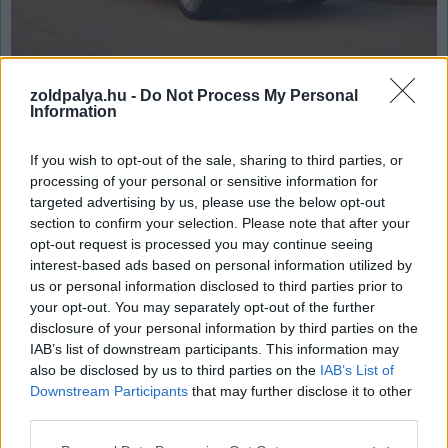
A Kínában Yuan Plus néven futó Atto 3
zoldpalya.hu -
Do Not Process My Personal
Information
A BYD Seagull EV Honor Edition-je mostantól minden
idők rekordere alacsony vételár szempontjából, és
If you wish to opt-out of the sale, sharing to third parties, or
nehezen képzelhető el olyan új modell, ami még ennek is
processing of your personal or sensitive information for
targeted advertising by us, please use the below opt-out
alá tudna menni. A sokkolóan olcsó autó egyelőre csak
section to confirm your selection. Please note that after your
Kínában lesz elérhető, és háromféle felszereltséggel
opt-out request is processed you may continue seeing
kínálják. Az Active és Free kivitelt választóknak 305 km,
interest-based ads based on personal information utilized by
míg a Flyingosoknak 405 km-es hatótáv áll majd a
us or personal information disclosed to third parties prior to
rendelkezésére.
your opt-out. You may separately opt-out of the further
disclosure of your personal information by third parties on the
Helyi jelentések szerint az új rekordert "Lamborghini
IAB’s list of downstream participants. This information may
also be disclosed by us to third parties on the
IAB’s List of
mini" néven emlegetik, mivel a projektet a Lamborghini
Downstream Participants
that may further disclose it to other
korábbi tervezője, Wolfgang Egger vezette. A
third parties.
tengerentúli országokban pedig Dolphin Mini néven lesz
kapható majd az új Seagull.
Please note that this website/app uses one or more Google