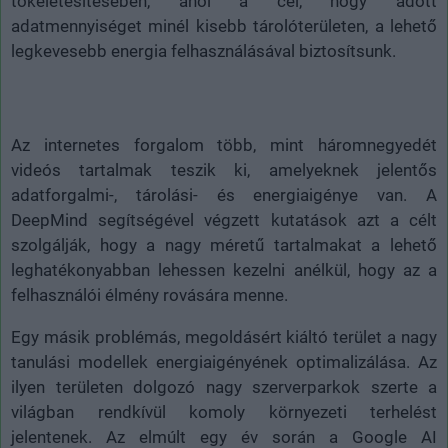
tökéletesítésében, ahol a cél, hogy adott
adatmennyiséget minél kisebb tárolóterületen, a lehető
legkevesebb energia felhasználásával biztosítsunk.
Az internetes forgalom több, mint háromnegyedét
videós tartalmak teszik ki, amelyeknek jelentős
adatforgalmi-, tárolási- és energiaigénye van. A
DeepMind segítségével végzett kutatások azt a célt
szolgálják, hogy a nagy méretű tartalmakat a lehető
leghatékonyabban lehessen kezelni anélkül, hogy az a
felhasználói élmény rovására menne.
Egy másik problémás, megoldásért kiáltó terület a nagy
tanulási modellek energiaigényének optimalizálása. Az
ilyen területen dolgozó nagy szerverparkok szerte a
világban rendkívül komoly környezeti terhelést
jelentenek. Az elmúlt egy év során a Google AI