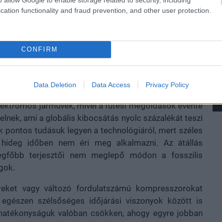
cation functionality and fraud prevention, and other user protection.
em működik gazdaságosan olyan pontjain a világnak,
nak a fűtésszezonban, ezt cáfolja az a több százezer
osságarányosan a legtöbb hőszivattyú országává tették
CONFIRM
zzel szereltette fel rezidenciáját a kemény telekről
Data Deletion
Data Access
Privacy Policy
 a technológia ugyanolyan fontos szerepet játszik az
elektromos járművek, mivel a fűtési megoldások évente
lnek, ami a globális kibocsátás nyolc százalékát teszi
k pontos tudásuk legyen a technológiáról, mert széles
 hideg időben nem éri meg alkalmazni. Az átállás
legfőbb terjesztői nem meglepő módon a fosszilis
gok.
reket vagy változó fordulatszámú kompresszorokat
 egészen szélsőséges időjárási viszonyok között is
hatékonyságuk valóban csökken, ahogy egyre jobban