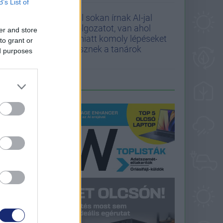
B’s List of
Túl sokan írnak AI-jal
dolgozatot, van ahol
er and store
emiatt komoly lépéseket
to grant or
tesznek a tanárok
ed purposes
LEGFRISSEBB PCW