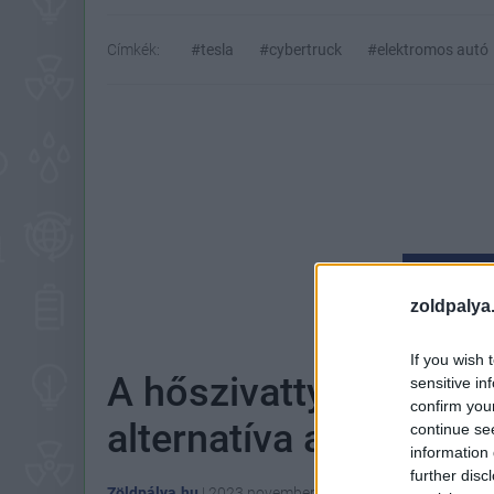
Címkék:
#tesla
#cybertruck
#elektromos autó
Hoz
zoldpalya
If you wish 
A hőszivattyú az egyik
sensitive in
confirm you
alternatíva a norvégok
continue se
information 
further disc
Zöldpálya.hu
|
2023 november 2. 13:23