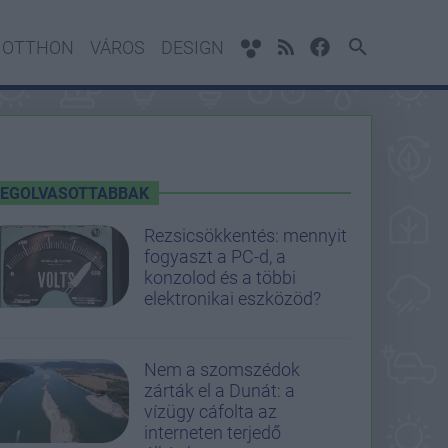
OTTHON
VÁROS
DESIGN
LEGOLVASOTTABBAK
Rezsicsökkentés: mennyit
fogyaszt a PC-d, a
konzolod és a többi
elektronikai eszközöd?
Nem a szomszédok
zárták el a Dunát: a
vízügy cáfolta az
interneten terjedő