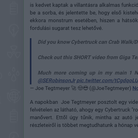
is kedvet kaptak a villantásra alkalmas funkci
be a sorba, és jelentette be, hogy első kisteh
ekkora monstrum esetében, hiszen a hátsó
fordulási sugarat tesz lehetővé.
Did you know Cybertruck can Crab Walk/D
Check out this SHORT video from Giga Texa
Much more coming up in my main 1 No
@SERobinsonJr
pic.twitter.com/tCgdqoL
— Joe Tegtmeyer 🚀 🤠😎 (@JoeTegtmeyer)
No
A napokban Joe Tegtmeyer posztolt egy videót
felvételen az látható, ahogy egy Cybertruck "r
manővert. Ettől úgy tűnik, mintha az autó 
részleteiről is többet megtudhatunk a hónap