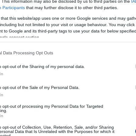
. This information may also be disclosed by us to third parties on the
IA
Participants
that may further disclose it to other third parties.
 that this website/app uses one or more Google services and may gath
szer olyan hatékony, mint az elektromos fűtés.
including but not limited to your visit or usage behaviour. You may click 
 to Google and its third-party tags to use your data for below specifi
ogle consent section.
 cserélte
hősugárzó
eszközeit, radiátorait házában, az
l Data Processing Opt Outs
asági tanácsadót egy kiadványban olvasottak győzték
 szöveg szerint a hőszivattyú termelte hő messze
o opt-out of the Sharing of my personal data.
In
mennyiségét: konkrétan három-négyszeres mennyiséget
ztosít annak, aki befektet egy készülékbe.
o opt-out of the Sale of my Personal Data.
In
to opt-out of processing my Personal Data for Targeted
ing.
In
o opt-out of Collection, Use, Retention, Sale, and/or Sharing
ersonal Data that Is Unrelated with the Purposes for which it
lected.