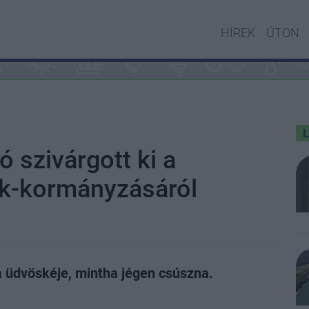
HÍREK
ÚTON
ó szivárgott ki a
ék-kormányzásáról
 üdvöskéje, mintha jégen csúszna.