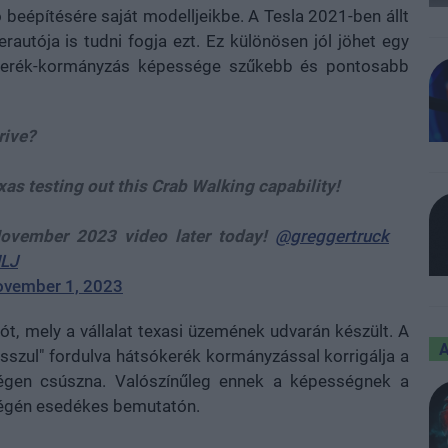
ó beépítésére saját modelljeikbe. A Tesla 2021-ben állt
erautója is tudni fogja ezt. Ez különösen jól jöhet egy
kerék-kormányzás képessége szűkebb és pontosabb
rive?
s testing out this Crab Walking capability!
vember 2023 video later today!
@greggertruck
ULJ
vember 1, 2023
, mely a vállalat texasi üzemének udvarán készült. A
osszul" fordulva hátsókerék kormányzással korrigálja a
jégen csúszna. Valószínűleg ennek a képességnek a
 végén esedékes bemutatón.