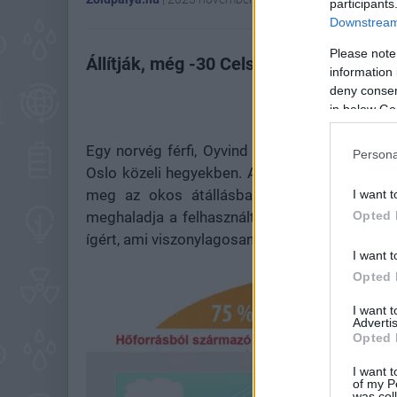
participants
Downstream 
Please note
Állítják, még -30 Celsius fokban is két
information 
deny consent
in below Go
Egy norvég férfi, Oyvind Solsta hőszivattyúra
Persona
Oslo közeli hegyekben. Az 56 éves vasúttárs
meg az okos átállásban rejlő haszonról. A
I want t
Opted 
meghaladja a felhasznált villamos energia 
ígért, ami viszonylagosan gyors megtérülést bi
I want t
Opted 
I want 
Advertis
Opted 
I want t
of my P
was col