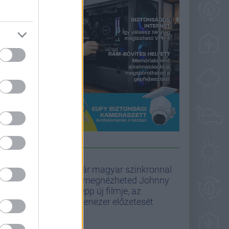
PULIWOOD HÍREK
Már magyar szinkronnal
is megnézheted Johnny
Depp új filmje, az
Ebenezer előzetesét