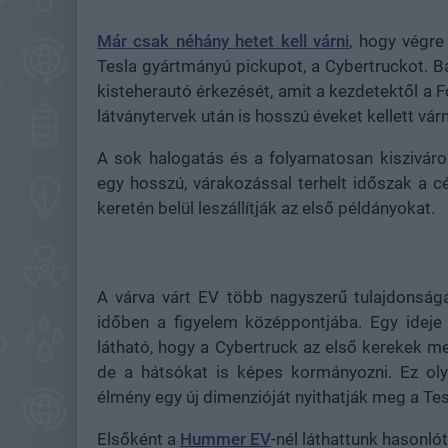
Már csak néhány hetet kell várni
, hogy végre
Tesla gyártmányú pickupot, a Cybertruckot. 
kisteherautó érkezését, amit a kezdetektől a 
látványtervek után is hosszú éveket kellett vá
A sok halogatás és a folyamatosan kiszivárog
egy hosszú, várakozással terhelt időszak a 
keretén belül leszállítják az első példányokat.
A várva várt EV több nagyszerű tulajdonsága
időben a figyelem középpontjába. Egy ideje
látható, hogy a Cybertruck az első kerekek m
de a hátsókat is képes kormányozni. Ez oly
élmény egy új dimenzióját nyithatják meg a Tes
Elsőként a
Hummer EV
-nél láthattunk hasonl