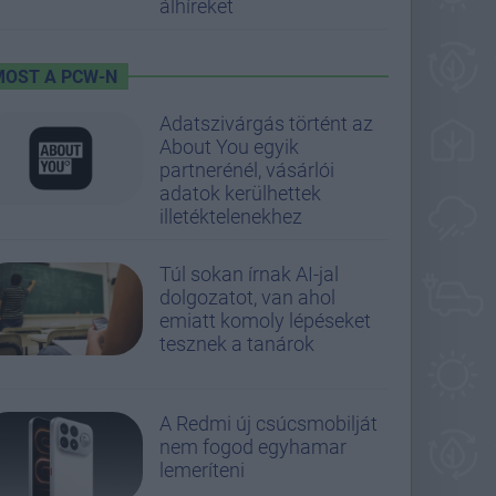
álhíreket
MOST A PCW-N
Adatszivárgás történt az
About You egyik
partnerénél, vásárlói
adatok kerülhettek
illetéktelenekhez
Túl sokan írnak AI-jal
dolgozatot, van ahol
emiatt komoly lépéseket
tesznek a tanárok
A Redmi új csúcsmobilját
nem fogod egyhamar
lemeríteni