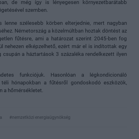
yban, de még így is lényegesen környezetbarátabb
 égetésével szemben.
os lenne szélesebb körben elterjednie, mert nagyban
séhez. Németország a közelmúltban hoztak döntést az
ggetlen fűtésre, ami a határozat szerint 2045-ben fog
ül nehezen elképzelhető, ezért már el is indítottak egy
 csupán a háztartások 3 százaléka rendelkezett ilyen
etes funkciójuk. Hasonlóan a légkondicionáló
 téli hónapokban a fűtésről gondoskodó eszközök,
an a hőmérsékletet.
ea
#nemzetközi energiaügynökség