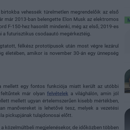
 birtokba vehessék türelmetlen megrendelőik az első
Bár már 2013-ban belengette Elon Musk az elektromos
Ford F-150-hez hasonlít mindenki, még az első, 2019-es
rni a futurisztikus csodaautó megérkeztéig.
tatott, félkész prototípusok után most végre lezárul
cég életében, amikor is november 30-án egy ünnepség
 mellett egy fontos funkciója miatt került az utóbbi
 feltűntek már olyan
felvételek
a világhálón, amin jól
ellett mellett ugyan értelemszerűen kisebb mértékben,
an manővereket is lehetővé tesz, melyek a vezetési
la pickupjának tulajdonosai előtt.
ót a közelmúltbeli megjelenésekor, de időközben többen