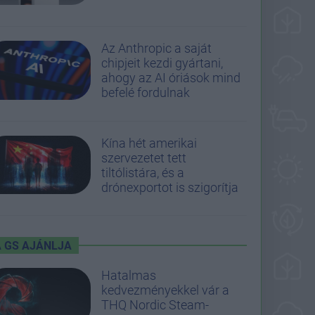
Az Anthropic a saját
chipjeit kezdi gyártani,
ahogy az AI óriások mind
befelé fordulnak
Kína hét amerikai
szervezetet tett
tiltólistára, és a
drónexportot is szigorítja
A GS AJÁNLJA
Hatalmas
kedvezményekkel vár a
THQ Nordic Steam-