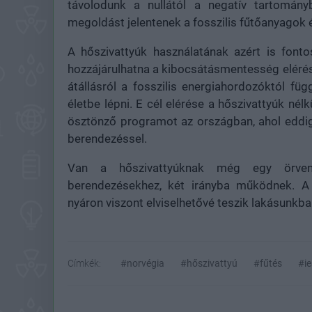
távolodunk a nullától a negatív tartomán
megoldást jelentenek a fosszilis fűtőanyagok
A hőszivattyúk használatának azért is font
hozzájárulhatna a kibocsátásmentesség eléré
átállásról a fosszilis energiahordozóktól fü
életbe lépni. E cél elérése a hőszivattyúk nélk
ösztönző programot az országban, ahol eddig
berendezéssel.
Van a hőszivattyúknak még egy örvend
berendezésekhez, két irányba működnek. A
nyáron viszont elviselhetővé teszik lakásunkb
Címkék:
#norvégia
#hőszivattyú
#fűtés
#i