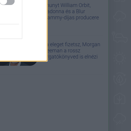
Elhunyt William Orbit,
Madonna és a Blur
Grammy-díjas producere
Ha eleget fizetsz, Morgan
Freeman a rossz
forgatókönyved is elnézi