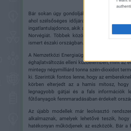
authenti
Bár sokan úgy gondolják, hogy a készülék n
ahol szélsőséges időjárási viszonyok uralkod
ingatlantulajdonos, akik az utóbbi időben lak
Norvégiát. Többek között Haakon herceg is e
ismert északi országban.
A Nemzetközi Energiaügynökség (IEA) szerint
éghajlatváltozás elleni küzdelemben, mint az 
mintegy négymilliárd tonna szén-dioxidot terme
ki. Szerintük fontos lenne, hogy az emberekne
körben elterjedt az a hamis mítosz, hogy
legnagyobb gátjai és a fals információk 
fűtőanyagok fennmaradásában érdekelt orszá
Az újabb modellek már leolvasztó rendsze
alkalmaznak, amelyek lehetővé teszik, hogy
hatékonyan működjenek az eszközök. Bár a 