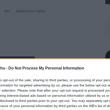
#ev
#elektromos hajtás
zászólások
.hu -
Do Not Process My Personal Information
to opt-out of the sale, sharing to third parties, or processing of your per
 legjobb fűtési
formation for targeted advertising by us, please use the below opt-out s
r selection. Please note that after your opt-out request is processed y
 szerint
eing interest-based ads based on personal information utilized by us or
disclosed to third parties prior to your opt-out. You may separately opt-
losure of your personal information by third parties on the IAB’s list of