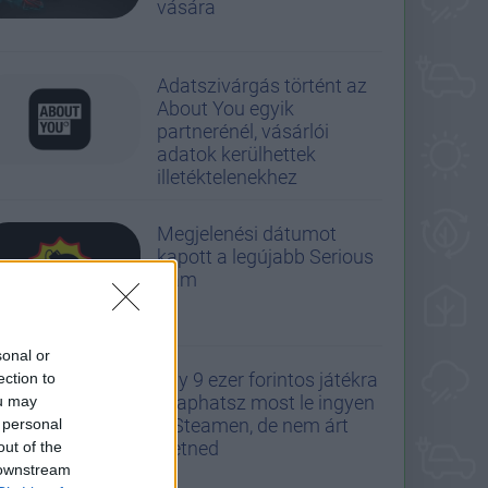
vására
Adatszivárgás történt az
About You egyik
partnerénél, vásárlói
adatok kerülhettek
illetéktelenekhez
Megjelenési dátumot
kapott a legújabb Serious
Sam
sonal or
Egy 9 ezer forintos játékra
ection to
csaphatsz most le ingyen
ou may
a Steamen, de nem árt
 personal
sietned
out of the
 downstream