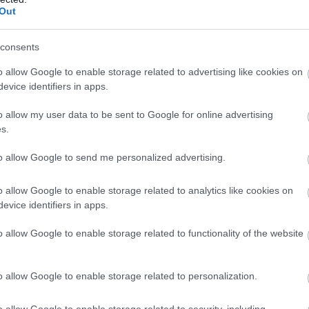
Out
consents
o allow Google to enable storage related to advertising like cookies on
evice identifiers in apps.
o allow my user data to be sent to Google for online advertising
s.
to allow Google to send me personalized advertising.
ttyú működési elve
o allow Google to enable storage related to analytics like cookies on
evice identifiers in apps.
zés, mely nagy hatékonysággal képes fűteni, hűteni,
o allow Google to enable storage related to functionality of the website
Tulajdonképpen egyfajta megújuló energiakapacitásként
 környezet hőenergiáját hasznosítja fűtési vagy hűtési
o allow Google to enable storage related to personalization.
o allow Google to enable storage related to security, including