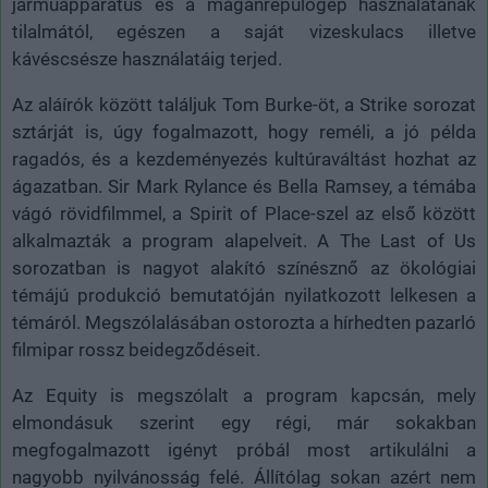
járműapparátus és a magánrepülőgép használatának
tilalmától, egészen a saját vizeskulacs illetve
kávéscsésze használatáig terjed.
Az aláírók között találjuk Tom Burke-öt, a Strike sorozat
sztárját is, úgy fogalmazott, hogy reméli, a jó példa
ragadós, és a kezdeményezés kultúraváltást hozhat az
ágazatban. Sir Mark Rylance és Bella Ramsey, a témába
vágó rövidfilmmel, a Spirit of Place-szel az első között
alkalmazták a program alapelveit. A The Last of Us
sorozatban is nagyot alakító színésznő az ökológiai
témájú produkció bemutatóján nyilatkozott lelkesen a
témáról. Megszólalásában ostorozta a hírhedten pazarló
filmipar rossz beidegződéseit.
Az Equity is megszólalt a program kapcsán, mely
elmondásuk szerint egy régi, már sokakban
megfogalmazott igényt próbál most artikulálni a
nagyobb nyilvánosság felé. Állítólag sokan azért nem