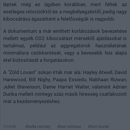
léptek még ez ügyben korábban, mert féltek az
esetleges retorzióktól és a megbélyegzéstől, pedig nagy
kibocsátású ágazatként a felelősségük is nagyobb.
A dokumentum a már említett korlátozások bevezetése
mellett egyéb CO2 kibocsátást mérséklő ajánlásokat is
tartalmaz, például az aggregátorok használatának
minimálisra csökkentését, vagy a kevesebb hús alapú
étel biztosítását a forgatásokon.
A "Zöld Lovast" sokan írták már alá: Hayley Atwell, David
Harewood, Bill Nighy, Paapa Essiedu, Nabhaan Rizwan,
Juliet Stevenson, Dame Harriet Walter, valamint Adrian
Dunba mellett mintegy száz másik híresség csatlakozott
már a kezdeményezéshez.
Címkék:
#bella ramsey
#ben wishaw
#tom burke