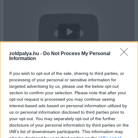
zoldpalya.hu -
Do Not Process My Personal
Information
If you wish to opt-out of the sale, sharing to third parties, or
Amit még érdemes megjegyezni, hogy az új termék
processing of your personal or sensitive information for
targeted advertising by us, please use the below opt-out
egyelőre még nem kapta meg a kiszállításokhoz
section to confirm your selection. Please note that after your
szükséges EPA (Environmental Protection Agency)
opt-out request is processed you may continue seeing
energetikai tanúsítványt, de az utóbbi időben
interest-based ads based on personal information utilized by
megszaporodott sajtó megjelenések arra utalhatnak,
us or personal information disclosed to third parties prior to
hogy már ennek a kiadása is a küszöbön van.
your opt-out. You may separately opt-out of the further
disclosure of your personal information by third parties on the
IAB’s list of downstream participants. This information may