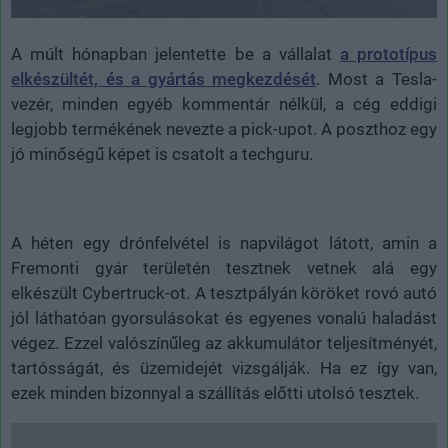
A múlt hónapban jelentette be a vállalat
a prototípus
elkészültét, és a gyártás megkezdését
. Most a Tesla-
vezér, minden egyéb kommentár nélkül, a cég eddigi
legjobb termékének nevezte a pick-upot. A poszthoz egy
jó minőségű képet is csatolt a techguru.
A héten egy drónfelvétel is napvilágot látott, amin a
Fremonti gyár területén tesztnek vetnek alá egy
elkészült Cybertruck-ot. A tesztpályán köröket rovó autó
jól láthatóan gyorsulásokat és egyenes vonalú haladást
végez. Ezzel valószínűleg az akkumulátor teljesítményét,
tartósságát, és üzemidejét vizsgálják. Ha ez így van,
ezek minden bizonnyal a szállítás előtti utolsó tesztek.