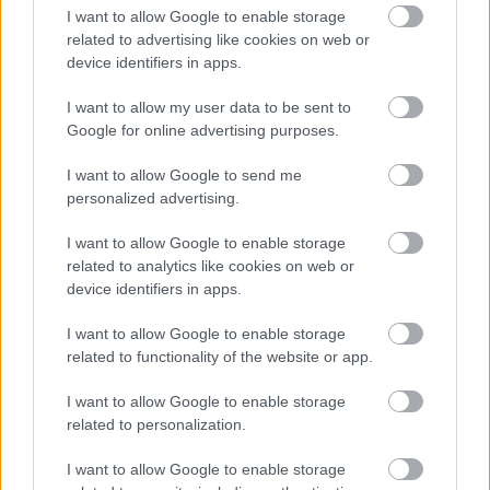
Zöldpálya.hu
|
2023 augusztus 24. 11:00
I want to allow Google to enable storage
related to advertising like cookies on web or
device identifiers in apps.
Bella Ramsey, Stephen Fry és Ben Wishaw is
I want to allow my user data to be sent to
aláírták a dokumentumot arról, hogy
Google for online advertising purposes.
forgatásaikkal nem terhelik jobban a
I want to allow Google to send me
környezetet a szükségesnél.
personalized advertising.
I want to allow Google to enable storage
related to analytics like cookies on web or
Mikor karbon lábnyomról beszélünk, általában füstölő
device identifiers in apps.
gyárkémények, a tengerbe ömlő olaj látványa és
I want to allow Google to enable storage
kimustrált ólomakkumulátorok tízezreinek rémképe
related to functionality of the website or app.
jelenik meg a lelki szemeink előtt. Természetesen a
legnagyobb szennyezők az energetikai, olajipari
I want to allow Google to enable storage
vállalatok világszerte, de nem is gondolnánk, hogy
related to personalization.
mennyire banális és minden gyanú felett álló jelenségek
I want to allow Google to enable storage
is okozói a kialakult helyzetnek.