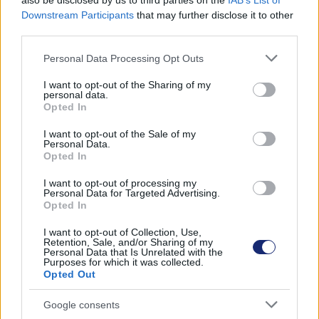
also be disclosed by us to third parties on the
IAB’s List of
Downstream Participants
that may further disclose it to other
Címkék:
#tesla
#cybertruck
#elektromos autó
third parties.
#elektromos pickup
#elon musk
Please note that this website/app uses one or more Google
Personal Data Processing Opt Outs
services and may gather and store information including but
not limited to your visit or usage behaviour. You may click to
I want to opt-out of the Sharing of my
personal data.
grant or deny consent to Google and its third-party tags to
Opted In
use your data for below specified purposes in below Google
consent section.
I want to opt-out of the Sale of my
Personal Data.
Opted In
I want to opt-out of processing my
Hozzászólások
Personal Data for Targeted Advertising.
Opted In
I want to opt-out of Collection, Use,
Retention, Sale, and/or Sharing of my
Personal Data that Is Unrelated with the
Egyre több hollywoodi színész
Purposes for which it was collected.
Opted Out
áll be a „Zöld Lovasok” közé
Google consents