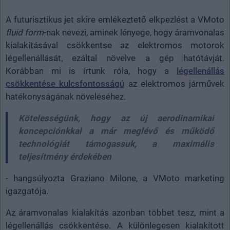
A futurisztikus jet skire emlékeztető elkpezlést a VMoto
fluid form
-nak nevezi, aminek lényege, hogy áramvonalas
kialakításával csökkentse az elektromos motorok
légellenállását, ezáltal növelve a gép hatótávját.
Korábban mi is írtunk róla, hogy a
légellenállás
csökkentése kulcsfontosságú
az elektromos járművek
hatékonyságának növeléséhez.
Kötelességünk, hogy az új aerodinamikai
koncepciónkkal a már meglévő és működő
technológiát támogassuk, a maximális
teljesítmény érdekében
- hangsúlyozta Graziano Milone, a VMoto marketing
igazgatója.
Az áramvonalas kialakítás azonban többet tesz, mint a
légellenállás csökkentése. A különlegesen kialakított