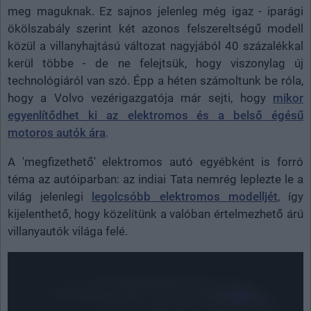
meg maguknak. Ez sajnos jelenleg még igaz - iparági
ökölszabály szerint két azonos felszereltségű modell
közül a villanyhajtású változat nagyjából 40 százalékkal
kerül többe - de ne felejtsük, hogy viszonylag új
technológiáról van szó. Épp a héten számoltunk be róla,
hogy a Volvo vezérigazgatója már sejti, hogy
mikor
egyenlítődhet ki az elektromos és a belső égésű
motoros autók ára
.
A 'megfizethető' elektromos autó egyébként is forró
téma az autóiparban: az indiai Tata nemrég leplezte le a
világ jelenlegi
legolcsóbb elektromos modelljét
, így
kijelenthető, hogy közelítünk a valóban értelmezhető árú
villanyautók világa felé.