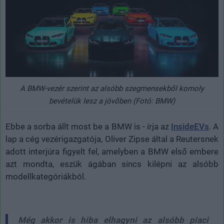
A BMW-vezér szerint az alsóbb szegmensekből komoly
bevételük lesz a jövőben (Fotó: BMW)
Ebbe a sorba állt most be a BMW is - írja az
InsideEVs
. A
lap a cég vezérigazgatója, Oliver Zipse által a Reutersnek
adott interjúra figyelt fel, amelyben a BMW első embere
azt mondta, eszük ágában sincs kilépni az alsóbb
modellkategóriákból.
Még akkor is hiba elhagyni az alsóbb piaci