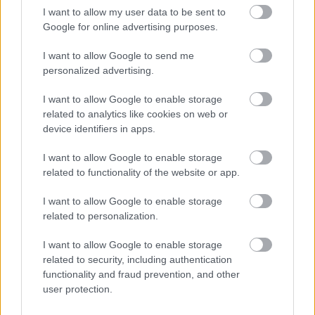
I want to allow my user data to be sent to
Google for online advertising purposes.
I want to allow Google to send me
Az elektromos járművek tervezésénél jellemzően a minél
personalized advertising.
nagyobb
akkumulátorok
beépítését, vagy az
aksik
cseréjének
a lehetőségét vagy a töltés gyorsaságát
I want to allow Google to enable storage
tartják szem előtt. Érdekes módon azonban, a motorok
related to analytics like cookies on web or
tervezésénél eddig keveset foglalkoztak a minél
device identifiers in apps.
áramvonalasabb forma kialakításával - írja a RideApart.
I want to allow Google to enable storage
related to functionality of the website or app.
Ezen változtatott az elektromos motorokat fejlesztő
ausztrál
VMoto
, amely nemrég hiánypótló kutatást
I want to allow Google to enable storage
végzett el, ráadásul a járműipari formatervezés
related to personalization.
világában valóságos legendának számító olasz
Pininfarina
stúdió segítségével. Az együttműködés
I want to allow Google to enable storage
related to security, including authentication
eredményét az idei
EICMA
motoros szakvásáron
functionality and fraud prevention, and other
mutatták be a közönségnek.
user protection.