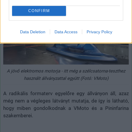
CONFIRM
Data Deletion
Data Access
Privacy Policy
A jövő elektromos motorja - itt még a szélcsatorna-teszthez
használt állványzattal együtt (Fotó: VMoto)
A radikális formaterv egyelőre egy állványon áll, azaz
még nem a végleges látványt mutatja, de így is látható,
hogy miben gondolkodnak a VMoto és a Pininfarina
szakemberei.