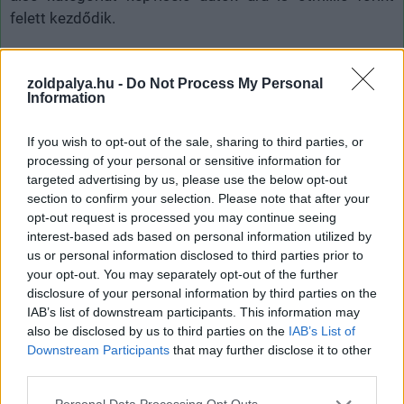
felett kezdődik.
A Mini modellpalettáján egyébként jelenleg egyetlen
tisztán elektromos modell szerepel, amelynek kezdőára
zoldpalya.hu -
Do Not Process My Personal
Information
is 12,5 millió felett van. Mivel azonban a cég célkitűzése
szerint 2030-ra kizárólag villanyhajtású autókat
If you wish to opt-out of the sale, sharing to third parties, or
értékesítenek, valószínű, hogy a BMW-csoportnál inkább
processing of your personal or sensitive information for
a Mini hozza majd az olcsóbb(nak szánt) modelleket.
targeted advertising by us, please use the below opt-out
section to confirm your selection. Please note that after your
opt-out request is processed you may continue seeing
interest-based ads based on personal information utilized by
Címkék:
#elektromos autó
#elektromos hajtás
#bmw
us or personal information disclosed to third parties prior to
your opt-out. You may separately opt-out of the further
#ár
#mini
#oliver zipse
disclosure of your personal information by third parties on the
IAB’s list of downstream participants. This information may
also be disclosed by us to third parties on the
IAB’s List of
Downstream Participants
that may further disclose it to other
third parties.
Please note that this website/app uses one or more Google