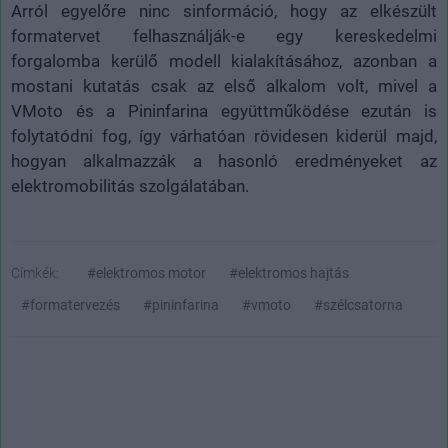
Arról egyelőre ninc sinformáció, hogy az elkészült
formatervet felhasználják-e egy kereskedelmi
forgalomba kerülő modell kialakításához, azonban a
mostani kutatás csak az első alkalom volt, mivel a
VMoto és a Pininfarina együttműködése ezután is
folytatódni fog, így várhatóan rövidesen kiderül majd,
hogyan alkalmazzák a hasonló eredményeket az
elektromobilitás szolgálatában.
Címkék:
#elektromos motor
#elektromos hajtás
#formatervezés
#pininfarina
#vmoto
#szélcsatorna