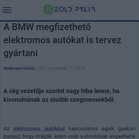
A BMW megfizethető
elektromos autókat is tervez
gyártani
Andersen Dávid
|
2022 november 17. 08:51
A cég vezetője szerint nagy hiba lenne, ha
kivonulnának az alsóbb szegmensekből.
Az
elektromos autókkal
kapcsolatos egyik gyakori
panasz, hogy drágák, ezért csak a jómódúak engedhetik