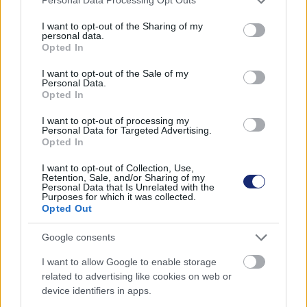
Personal Data Processing Opt Outs
services and may gather and store information including but
not limited to your visit or usage behaviour. You may click to
I want to opt-out of the Sharing of my
personal data.
grant or deny consent to Google and its third-party tags to
Opted In
Hozzászólások
use your data for below specified purposes in below Google
consent section.
I want to opt-out of the Sale of my
Personal Data.
Opted In
A formatervezők királya
I want to opt-out of processing my
Personal Data for Targeted Advertising.
mutatja meg, hogy nézhetnek
Opted In
ki a jövő elektromos motorjai
I want to opt-out of Collection, Use,
Retention, Sale, and/or Sharing of my
Personal Data that Is Unrelated with the
Purposes for which it was collected.
Andersen Dávid
|
2022 november 16. 17:47
Opted Out
Google consents
Bármilyen meglepő, a légellenállssal eddig nem
I want to allow Google to enable storage
igazán foglakoztak az elektromos motorok
related to advertising like cookies on web or
device identifiers in apps.
tervezésénél.