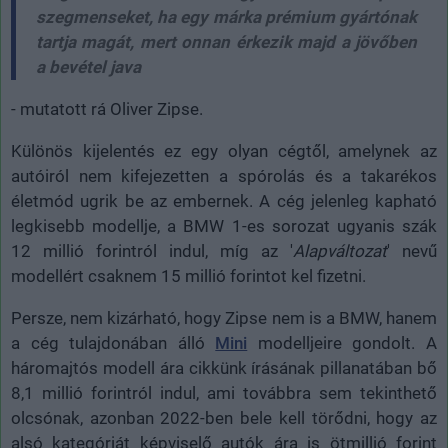
szegmenseket, ha egy márka prémium gyártónak
tartja magát, mert onnan érkezik majd a jövőben
a bevétel java
- mutatott rá Oliver Zipse.
Különös kijelentés ez egy olyan cégtől, amelynek az
autóiról nem kifejezetten a spórolás és a takarékos
életmód ugrik be az embernek. A cég jelenleg kapható
legkisebb modellje, a BMW 1-es sorozat ugyanis szák
12 millió forintról indul, míg az '
Alapváltozat
' nevű
modellért csaknem 15 millió forintot kel fizetni.
Persze, nem kizárható, hogy Zipse nem is a BMW, hanem
a cég tulajdonában álló
Mini
modelljeire gondolt. A
háromajtós modell ára cikkünk írásának pillanatában bő
8,1 millió forintról indul, ami továbbra sem tekinthető
olcsónak, azonban 2022-ben bele kell törődni, hogy az
alsó kategóriát képviselő autók ára is ötmillió forint