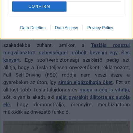
elmúlt időszakban több aggasztó hír is napvilágot látott
CONFIRM
a Teslák önvezető képességevel kapcsolatban.
Előfordult olyan eset, hogy az önvezető üzemmódnak
Data Deletion
Data Access
Privacy Policy
meggyűlt a baja az úttestet borító hóval, az említett
Electrek egyik újságírója pedig nemrég kishíján
szakadékba zuhant, amikor a
Teslája rosszul
megválasztott sebességgel próbált bevenni egy éles
kanyart
. Egy szoftverbiztonsági szakértő pedig azt
állítja, hogy a Tesla teljesen önvezetőként reklámozott,
Full Self-Driving (FSD) módja nem veszi észre a
gyerekeket az úton, így
simán elgázolhatja őket
. Ezt az
állítást több Tesla-tulajdonos és
maga a cég is vitatja
,
sőt, olyan is akadt, aki
saját gyerekét állította az autója
elé
, hogy demonstrálja, mennyire megbízhatóan
működik az önvezető funkció.