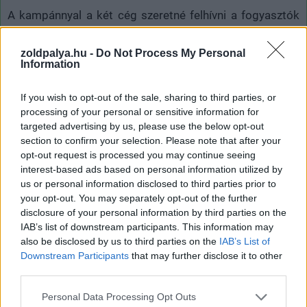
A kampánnyal a két cég szeretné felhívni a fogyasztók
és a gyártók figyelmét is az efféle környezeti terhelésre.
Egy korábbi kutatás szerint ugyanis az elektromos
zoldpalya.hu -
Do Not Process My Personal
Information
autók tulajdonosainak 83 százaléka úgy gondolja, ő már
eleget tett a környezet védelméért, miközben nem
If you wish to opt-out of the sale, sharing to third parties, or
veszik számításba a hasonló emissziókat. Emellett
processing of your personal or sensitive information for
azonban a két vállalkozás azt is szeretné elérni, ha a
targeted advertising by us, please use the below opt-out
hétköznapi fogyasztási termékek esetén is figyelmebe
section to confirm your selection. Please note that after your
vegyék a fogyasztók az emissziós terhelést: egy 46
opt-out request is processed you may continue seeing
hüvelykképátlójú LED-tévékészülék gyártása például
interest-based ads based on personal information utilized by
us or personal information disclosed to third parties prior to
1334 kilogramm szén-dioxid kibocsátásával jár, míg
your opt-out. You may separately opt-out of the further
egyetlen kilogramm marhahús megtermelése 60 kilónyi
disclosure of your personal information by third parties on the
emissziót jelent.
IAB’s list of downstream participants. This information may
also be disclosed by us to third parties on the
IAB’s List of
Bízunk benne, hogy a két cég példamutató őszinteségét
Downstream Participants
that may further disclose it to other
más vállalatok is követik majd, akik felismerik, hogy a
third parties.
környezet védelme, vagy, ha drámaiabban akarunk
Please note that this website/app uses one or more Google
Personal Data Processing Opt Outs
fogalmazni, a
világ megmentése is lehet jó üzlet
.