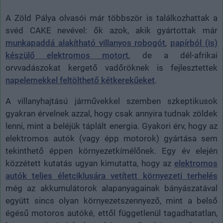
A Zöld Pálya olvasói már többször is találkozhattak a
svéd CAKE nevével: ők azok, akik gyártottak már
munkapaddá alakítható villanyos robogót
,
papírból (is)
készülő elektromos motort
, de a dél-afrikai
orvvadászokat kergető vadőröknek is fejlesztettek
napelemekkel feltölthető kétkerekűeket
.
A villanyhajtású járművekkel szemben szkeptikusok
gyakran érvelnek azzal, hogy csak annyira tudnak zöldek
lenni, mint a beléjük táplált energia. Gyakori érv, hogy az
elektromos autók (vagy épp motorok) gyártása sem
tekinthető éppen környezetkímélőnek. Egy év elején
közzétett kutatás ugyan kimutatta, hogy az
elektromos
autók teljes életciklusára vetített környezeti terhelés
még az akkumulátorok alapanyagainak bányászatával
együtt sincs olyan környezetszennyező, mint a belső
égésű motoros autóké, ettől függetlenül tagadhatatlan,