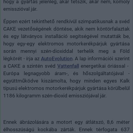
hogy a gyártás jelenleg, akár tetszik, akár nem, komoly
emisszióval jár.
Éppen ezért tekinthető rendkívül szimpatikusnak a svéd
CAKE vezetőségének döntése, akik nem köntörfalaztak
és egy látványos installáció segítségével mutatták be,
hogy egy-egy elektromos motorkerékpárjuk gyártása
során mennyi szén-dioxiddal terhelik meg a Föld
légkörét - írja az
AutoEvolution
. A lap információi szerint
a CAKE a szintén svéd
Vattenfall
energetikai óriással -
Európa legnagyobb áram-, és hőszolgáltatójával -
együttműködve kiszámolta, hogy minden egyes Kalk
típusú elektromos motorkerékpárjuk gyártása körülbelül
1186 kilogramm szén-dioxid emissziójával jár.
Ennek ábrázolására a motort egy átlátszó, 8,6 méter
élhosszúságú kockába zárták. Ennek térfogata 637