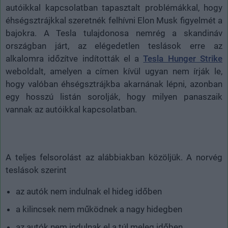
autóikkal kapcsolatban tapasztalt problémákkal, hogy
éhségsztrájkkal szeretnék felhívni Elon Musk figyelmét a
bajokra. A Tesla tulajdonosa nemrég a skandináv
országban járt, az elégedetlen teslások erre az
alkalomra időzítve indították el a
Tesla Hunger Strike
weboldalt, amelyen a címen kívül ugyan nem írják le,
hogy valóban éhségsztrájkba akarnának lépni, azonban
egy hosszú listán sorolják, hogy milyen panaszaik
vannak az autóikkal kapcsolatban.
A teljes felsorolást az alábbiakban közöljük. A norvég
teslások szerint
az autók nem indulnak el hideg időben
a kilincsek nem működnek a nagy hidegben
az autók nem indulnak el a túl meleg időben