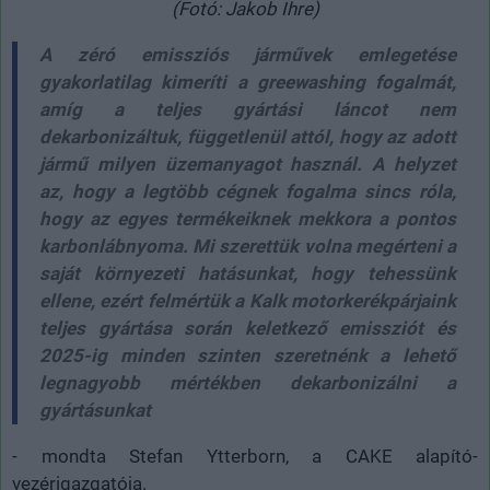
(Fotó: Jakob Ihre)
A zéró emissziós járművek emlegetése
gyakorlatilag kimeríti a
greewashing
fogalmát,
amíg a teljes gyártási láncot nem
dekarbonizáltuk, függetlenül attól, hogy az adott
jármű milyen üzemanyagot használ. A helyzet
az, hogy a legtöbb cégnek fogalma sincs róla,
hogy az egyes termékeiknek mekkora a pontos
karbonlábnyoma. Mi szerettük volna megérteni a
saját környezeti hatásunkat, hogy tehessünk
ellene, ezért felmértük a Kalk motorkerékpárjaink
teljes gyártása során keletkező emissziót és
2025-ig minden szinten szeretnénk a lehető
legnagyobb mértékben dekarbonizálni a
gyártásunkat
- mondta Stefan Ytterborn, a CAKE alapító-
vezérigazgatója.