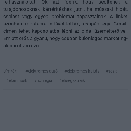
felhasználókat. Ők azt ígérik, hogy segítenek a
tulajdonosoknak kártérítéshez jutni, ha műszaki hibát,
csalást vagy egyéb problémát tapasztalnak. A linket
azonban mostanra eltávolították, csupán egy Gmail-
címen lehet kapcsolatba lépni az oldal üzemeltetőivel.
Emiatt erős a gyanú, hogy csupán különleges marketing-
akcióról van szó.
Címkék:
#elektromos autó
#elektromos hajtás
#tesla
#elon musk
#norvégia
#éhségsztrájk