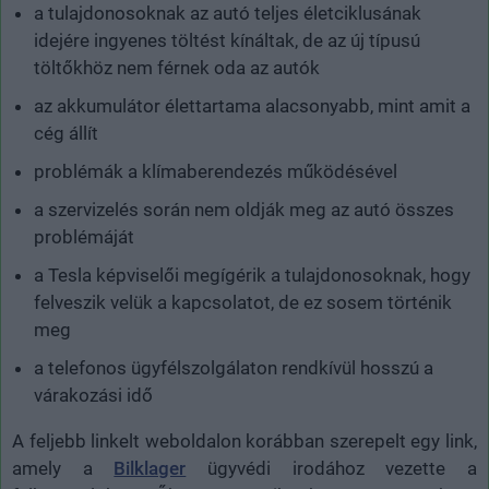
a tulajdonosoknak az autó teljes életciklusának
idejére ingyenes töltést kínáltak, de az új típusú
töltőkhöz nem férnek oda az autók
az akkumulátor élettartama alacsonyabb, mint amit a
cég állít
problémák a klímaberendezés működésével
a szervizelés során nem oldják meg az autó összes
problémáját
a Tesla képviselői megígérik a tulajdonosoknak, hogy
felveszik velük a kapcsolatot, de ez sosem történik
meg
a telefonos ügyfélszolgálaton rendkívül hosszú a
várakozási idő
A feljebb linkelt weboldalon korábban szerepelt egy link,
amely a
Bilklager
ügyvédi irodához vezette a