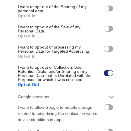
services and may gather and store information including but
not limited to your visit or usage behaviour. You may click to
I want to opt-out of the Sharing of my
personal data.
grant or deny consent to Google and its third-party tags to
Opted In
use your data for below specified purposes in below Google
Címkék:
#elektromos motor
#elektromos hajtás
#cake
consent section.
I want to opt-out of the Sale of my
Personal Data.
#szén-dioxid
#emisszió
#dekarbonizáció
#vattenfall
Opted In
I want to opt-out of processing my
Personal Data for Targeted Advertising.
Opted In
I want to opt-out of Collection, Use,
Retention, Sale, and/or Sharing of my
Personal Data that Is Unrelated with the
Purposes for which it was collected.
Opted Out
Hozzászólások
Google consents
I want to allow Google to enable storage
related to advertising like cookies on web or
device identifiers in apps.
Éhségsztrájkkal hívnák fel Elon