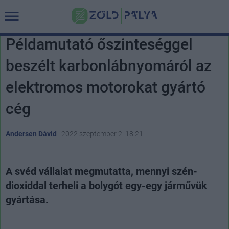
Példamutató őszinteséggel
beszélt karbonlábnyomáról az
elektromos motorokat gyártó
cég
Andersen Dávid
|
2022 szeptember 2. 18:21
A svéd vállalat megmutatta, mennyi szén-
dioxiddal terheli a bolygót egy-egy járművük
gyártása.