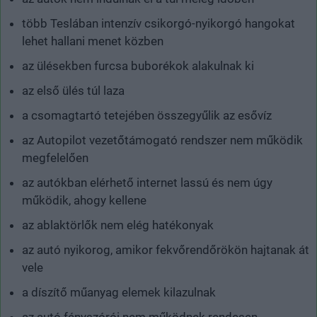
több Teslában intenzív csikorgó-nyikorgó hangokat
lehet hallani menet közben
az ülésekben furcsa buborékok alakulnak ki
az első ülés túl laza
a csomagtartó tetejében összegyűlik az esővíz
az Autopilot vezetőtámogató rendszer nem működik
megfelelően
az autókban elérhető internet lassú és nem úgy
működik, ahogy kellene
az ablaktörlők nem elég hatékonyak
az autó nyikorog, amikor fekvőrendőrökön hajtanak át
vele
a díszítő műanyag elemek kilazulnak