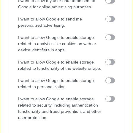
I want to allow my user data to be sent to
Musk figyelmét a Tesla
Google for online advertising purposes.
problémáira
I want to allow Google to send me
personalized advertising.
Andersen Dávid
|
2022 szeptember 1. 18:09
I want to allow Google to enable storage
related to analytics like cookies on web or
device identifiers in apps.
Norvég Tesla-tulajdonosk egy csoportja hosszú
listán sorolja, hogy milyen gondjaik vannak az
I want to allow Google to enable storage
related to functionality of the website or app.
elektromos autóikkal.
I want to allow Google to enable storage
related to personalization.
A Tesla népszerűsége egyre csak növekszik, a cég autói
I want to allow Google to enable storage
related to security, including authentication
iránt az
Electrek tegnapi cikke szerint
soha nem látott
functionality and fraud prevention, and other
érdeklődés tapasztalható. Az autóipart megreformáló
user protection.
vállalat önvezető funkciókkal is felszerelt járműveiből
annak ellenére vásárolnának egyre többen, hogy az