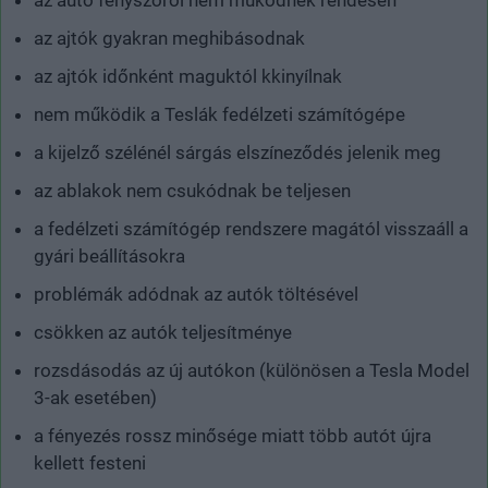
az autó fényszórói nem működnek rendesen
az ajtók gyakran meghibásodnak
az ajtók időnként maguktól kkinyílnak
nem működik a Teslák fedélzeti számítógépe
a kijelző szélénél sárgás elszíneződés jelenik meg
az ablakok nem csukódnak be teljesen
a fedélzeti számítógép rendszere magától visszaáll a
gyári beállításokra
problémák adódnak az autók töltésével
csökken az autók teljesítménye
rozsdásodás az új autókon (különösen a Tesla Model
3-ak esetében)
a fényezés rossz minősége miatt több autót újra
kellett festeni