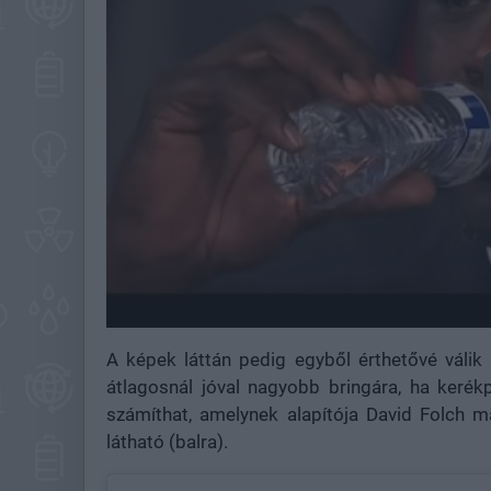
A képek láttán pedig egyből érthetővé váli
átlagosnál jóval nagyobb bringára, ha ker
számíthat, amelynek alapítója David Folch 
látható (balra).