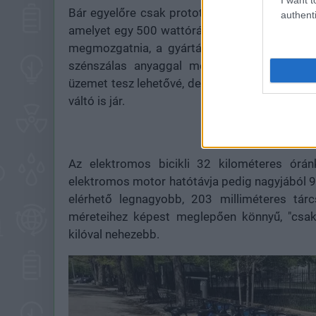
Bár egyelőre csak prototípusként létezik, az e
authenti
amelyet egy 500 wattórás, kivehető akkumuláto
megmozgatnia, a gyártás során egy különlege
szénszálas anyaggal megerősített szíj moz
üzemet tesz lehetővé, de a karbantartása is
váltó is jár.
Az elektromos bicikli 32 kilométeres órán
elektromos motor hatótávja pedig nagyjából 9
elérhető legnagyobb, 203 milliméteres tá
méreteihez képest meglepően könnyű, "csak"
kilóval nehezebb.