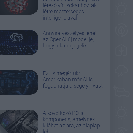
létező vírusokat hoztak
létre mesterséges
intelligenciával
Annyira veszélyes lehet
az OpenAI új modellje,
hogy inkább jegelik
Ezt is megértük:
Amerikában már AI is
fogadhatja a segélyhívást
A következő PC-s
komponens, amelynek
kilőhet az ára, az alaplap
lehet