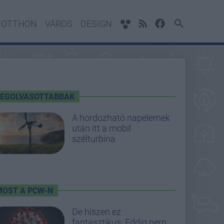
OTTHON
VÁROS
DESIGN
LEGOLVASOTTABBAK
A hordozható napelemek
után itt a mobil
szélturbina
MOST A PCW-N
De hiszen ez
fantasztikus: Eddig nem