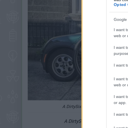
Opted 
Google 
I want t
web or d
I want t
purpose
I want 
I want t
web or d
I want t
or app.
A DirtySixer 36-os vázra épült egyik
I want t
A DirtySixer 36-os kerekű bicik
I want t