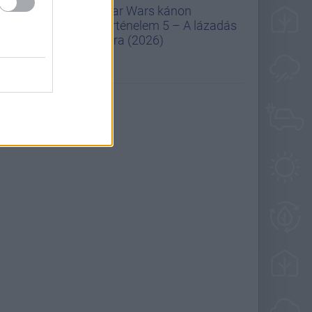
Star Wars kánon
történelem 5 – A lázadás
kora (2026)