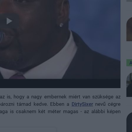
k az is, hogy a nagy embernek miért van szüksége az
ékpározni támad kedve. Ebben a
DirtySixer
nevű cégre
maga is csaknem két méter magas - az alábbi képen