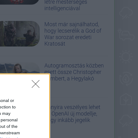
létre mesterséges
intelligenciával
Most már sajnálhatod,
hogy lecserélik a God of
War sorozat eredeti
Kratosát
Autogramosztás közben
esett össze Christopher
Lambert, a Hegylakó
sonal or
Annyira veszélyes lehet
ection to
az OpenAI új modellje,
ou may
hogy inkább jegelik
 personal
out of the
 downstream