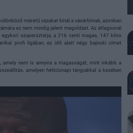
különböző méretű vázakat kínál a vásárlóinak, azonban
ámára ez nem mindig jelent megoldást. Az átlagosnál
egykori szupersztárja, a 216 centi magas, 147 kilós
erikai profi ligában, ez idő alatt négy bajnoki címet
en, amely nem is annyira a magasságát, mint inkább a
összeállítás, amelyen hétköznapi tárgyakkal a kezében