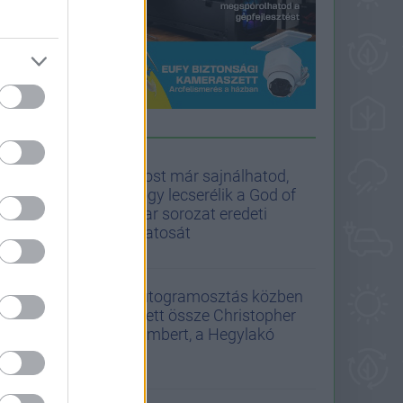
PULIWOOD HÍREK
Most már sajnálhatod,
hogy lecserélik a God of
War sorozat eredeti
Kratosát
Autogramosztás közben
esett össze Christopher
Lambert, a Hegylakó