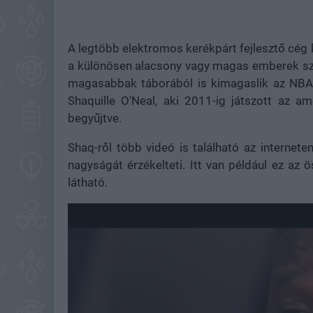
A legtöbb elektromos kerékpárt fejlesztő cég 
a különösen alacsony vagy magas emberek sz
magasabbak táborából is kimagaslik az NBA 
Shaquille O'Neal, aki 2011-ig játszott az am
begyűjtve.
Shaq-ről több videó is található az internet
nagyságát érzékelteti. Itt van például ez az 
látható.