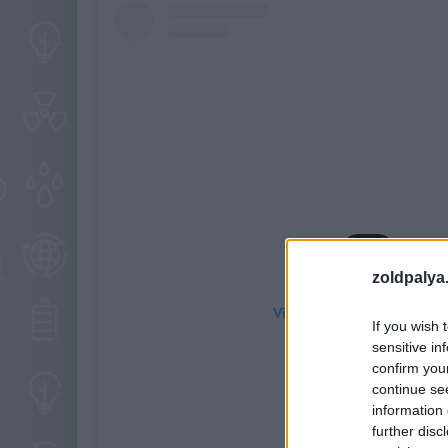
zoldpalya
View this post on Instag
If you wish 
sensitive in
confirm you
continue se
information 
further disc