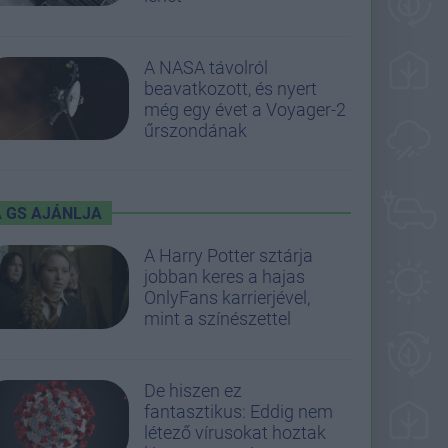
A NASA távolról
beavatkozott, és nyert
még egy évet a Voyager-2
űrszondának
A GS AJÁNLJA
A Harry Potter sztárja
jobban keres a hajas
OnlyFans karrierjével,
mint a színészettel
De hiszen ez
fantasztikus: Eddig nem
létező vírusokat hoztak