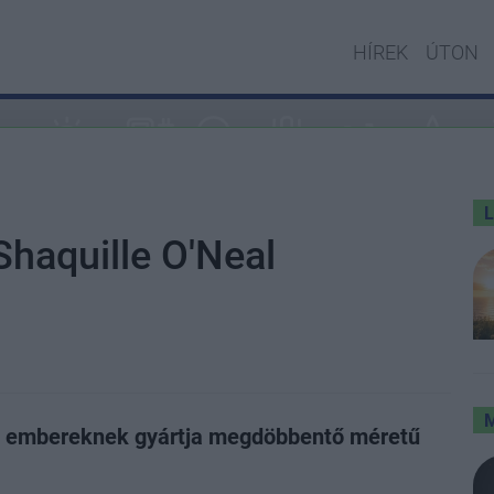
HÍREK
ÚTON
Shaquille O'Neal
s embereknek gyártja megdöbbentő méretű