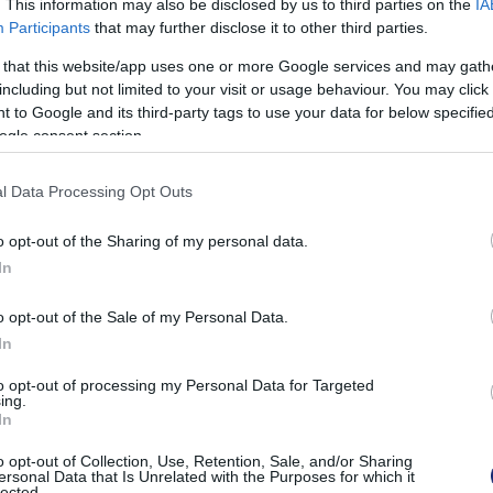
. This information may also be disclosed by us to third parties on the
IA
Participants
that may further disclose it to other third parties.
 that this website/app uses one or more Google services and may gath
including but not limited to your visit or usage behaviour. You may click 
 to Google and its third-party tags to use your data for below specifi
ogle consent section.
@dirtysixer)
l Data Processing Opt Outs
t is, azonban az
Electrek
szúrta ki, hogy nemrég piacra
 gyártott elektromos biciklijüket. Az
eDirtySixer
o opt-out of the Sharing of my personal data.
nlításként, az átlagos bringák kerekének átmérője 26
In
entis magasság felett már a 28-as méretet szokták
o opt-out of the Sale of my Personal Data.
 centiméter. Ezzel összehasonlítva a 36 hüvelyk már
In
Shaq nagy rajongója a cég hagyományos kerékpárjainak
is feltűnt vele, a
humorista Wanda Sykesszal együtt
.
to opt-out of processing my Personal Data for Targeted
ing.
In
o opt-out of Collection, Use, Retention, Sale, and/or Sharing
ersonal Data that Is Unrelated with the Purposes for which it
lected.