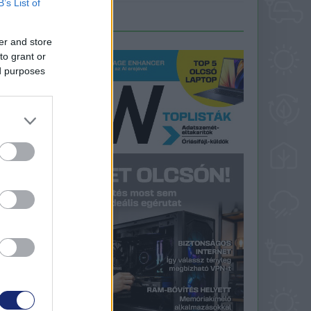
B’s List of
LEGFRISSEBB PCW
er and store
to grant or
ed purposes