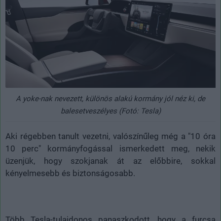
A yoke-nak nevezett, különös alakú kormány jól néz ki, de
balesetveszélyes (Fotó: Tesla)
Aki régebben tanult vezetni, valószínűleg még a "10 óra
10 perc" kormányfogással ismerkedett meg, nekik
üzenjük, hogy szokjanak át az előbbire, sokkal
kényelmesebb és biztonságosabb.
Több Tesla-tulajdonos panaszkodott, hogy a furcsa