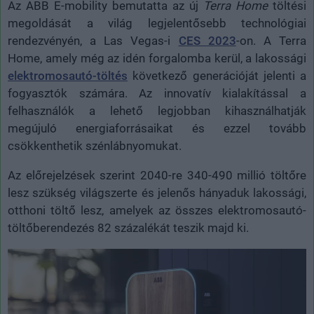
Az ABB E-mobility bemutatta az új
Terra Home
töltési
megoldását a világ legjelentősebb technológiai
rendezvényén, a Las Vegas-i
CES 2023
-on. A Terra
Home, amely még az idén forgalomba kerül, a lakossági
elektromosautó-töltés
következő generációját jelenti a
fogyasztók számára. Az innovatív kialakítással a
felhasználók a lehető legjobban kihasználhatják
megújuló energiaforrásaikat és ezzel tovább
csökkenthetik szénlábnyomukat.
Az előrejelzések szerint 2040-re 340-490 millió töltőre
lesz szükség világszerte és jelenős hányaduk lakossági,
otthoni töltő lesz, amelyek az összes elektromosautó-
töltőberendezés 82 százalékát teszik majd ki.