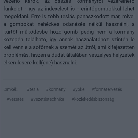
vezérlő karok, az összes kormányról vezérelhető
funkciót - így az indexelést is - érintőgombokkal lehet
megoldani. Erre is több teslás panaszkodott már, mivel
a gombokat nehézkes odanézés nélkül használni, a
kürtöt működésbe hozó gomb pedig nem a kormány
közepén található, így annak használatához szintén le
kell vennie a sofőrnek a szemét az útról, ami kifejezetten
problémás, hiszen a dudát általában veszélyes helyzetek
elkerülésére kell(ene) használni.
Címkék:
#tesla
#kormány
#yoke
#formatervezés
#vezetés
#vezetéstechnika
#közlekedésbiztonság