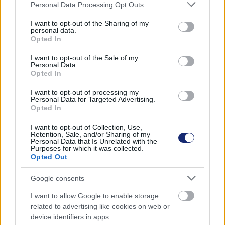
tulajdonos csatlakozhasson a Terra Home-hoz.
Please note that this website/app uses one or more Google
Personal Data Processing Opt Outs
services and may gather and store information including but
A járművezetők nyugalmát és az üzembiztonságot
not limited to your visit or usage behaviour. You may click to
I want to opt-out of the Sharing of my
personal data.
tovább növeli a Terra Home és az ABB E-mobility közötti
grant or deny consent to Google and its third-party tags to
Opted In
use your data for below specified purposes in below Google
felhőkapcsolat, amely lehetővé teszi, hogy egy
consent section.
I want to opt-out of the Sale of my
tapasztalt csapat végezze a töltő gyors és hatékony
Personal Data.
távoli szervizelését, míg a távoli firmware-frissítések
Opted In
szavatolják, hogy a felhasználók mindig a legújabb
I want to opt-out of processing my
töltési funkciókkal rendelkezzenek.
Personal Data for Targeted Advertising.
Opted In
I want to opt-out of Collection, Use,
Retention, Sale, and/or Sharing of my
Címkék:
#elektromos autó
#elektromos hajtás
#töltés
Personal Data that Is Unrelated with the
Purposes for which it was collected.
Opted Out
#töltő
#abb e-mobility
#ces 2023
#terra home
Google consents
I want to allow Google to enable storage
related to advertising like cookies on web or
device identifiers in apps.