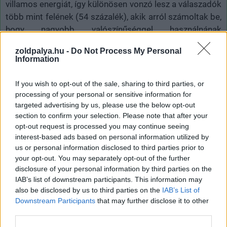
villamos energiát, így különösen vonzó lesz a válaszadók
több mint felének (54 százalék), akik arról számoltak be,
hogy nagyobb valószínűséggel használnának
elektromos autót, ha garantálható, hogy az azt tápláló
zoldpalya.hu -
Do Not Process My Personal
villamos energia megújuló forrásból származik.
Information
A Terra Home minimalista dizájnja, az anyagválaszték és
If you wish to opt-out of the sale, sharing to third parties, or
a személyre szabható burkolatoknak köszönhetően az
processing of your personal or sensitive information for
otthonok és életstílusok széles skálájába tud
targeted advertising by us, please use the below opt-out
harmonikusan illeszkedni. Emellett az olyan intelligens
section to confirm your selection. Please note that after your
funkciók, mint a
Plug 'N' Charge
, azonnali és
opt-out request is processed you may continue seeing
interest-based ads based on personal information utilized by
automatikus azonosítást tesznek lehetővé az autó és a
us or personal information disclosed to third parties prior to
töltő között, így a töltés engedélyezése teljesen
your opt-out. You may separately opt-out of the further
zökkenőmentessé válik. Ezenkívül interaktív világítási
disclosure of your personal information by third parties on the
funkciók jelzik a töltési folyamat státuszát, míg a töltés
IAB’s list of downstream participants. This information may
állapotáról szóló értesítések könnyen elérhetők az ABB
also be disclosed by us to third parties on the
IAB’s List of
Downstream Participants
that may further disclose it to other
E-mobility töltő applikáción, ami a töltés
third parties.
engedélyezésére is használható, biztosítva, hogy csak a