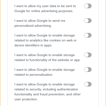
I want to allow my user data to be sent to
Google for online advertising purposes.
Hozzászólások
I want to allow Google to send me
personalized advertising.
I want to allow Google to enable storage
„Lenyűgöző újdonságot”
related to analytics like cookies on web or
device identifiers in apps.
jelentettek be a Teslánál
I want to allow Google to enable storage
related to functionality of the website or app.
Andersen Dávid
|
2023 január 7. 17:38
I want to allow Google to enable storage
related to personalization.
Mindenki nyugodjon meg!!!
I want to allow Google to enable storage
related to security, including authentication
functionality and fraud prevention, and other
user protection.
Nehéz mosolygás nélkül elolvasni az alábbi hírt,