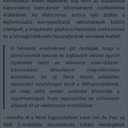
elkövetkező évben lépéseket fog tenni az utazásaival
kapcsolatos szén-dioxid- kibocsátások csökkentése
érdekében. Az elektromos autóra való átállás a
legfontosabb környezetbarát változtatások között
szerepelt, a magáncélú gépkocsi-használat csökkentése
és a tömegközlekedés használatának növelése mellett.
A felmérés eredményei azt mutatják, hogy a
járművezetők készek és hajlandók velünk együtt
lépéseket tenni az alacsony szén-dioxid-
kibocsátású társadalom megvalósítása
érdekében. Az új Terra Home példátlan
választási lehetőséget kínál a felhasználóknak,
és még több ember számára biztosítja a
rugalmasságot, hogy egyszerűen és stílusosan
álljanak át az elektromos mobilitásra
- mondta el a hírrel kapcsolatban Leon van de Pas, az
ABB E-mobilitás desztinációs töltési részlegének