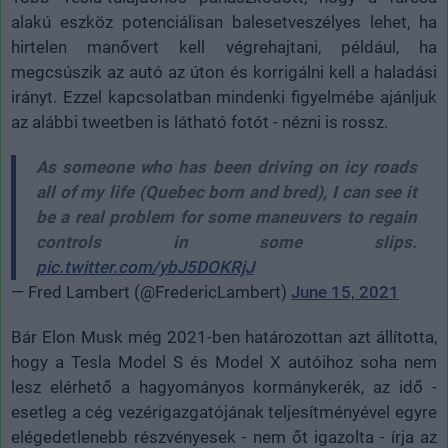
alakú eszköz potenciálisan balesetveszélyes lehet, ha
hirtelen manővert kell végrehajtani, például, ha
megcsúszik az autó az úton és korrigálni kell a haladási
irányt. Ezzel kapcsolatban mindenki figyelmébe ajánljuk
az alábbi tweetben is látható fotót - nézni is rossz.
As someone who has been driving on icy roads
all of my life (Quebec born and bred), I can see it
be a real problem for some maneuvers to regain
controls in some slips.
pic.twitter.com/ybJ5DOKRjJ
— Fred Lambert (@FredericLambert)
June 15, 2021
Bár Elon Musk még 2021-ben határozottan azt állította,
hogy a Tesla Model S és Model X autóihoz soha nem
lesz elérhető a hagyományos kormánykerék, az idő -
esetleg a cég vezérigazgatójának teljesítményével egyre
elégedetlenebb részvényesek - nem őt igazolta - írja az