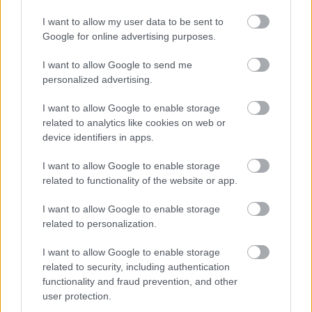
Valószínűleg csak kevés autórajongó van a világon, aki
ne tudná akár álmából felkeltve is lerajzolni a
I want to allow my user data to be sent to
leggyakoribb autómárkák logóit. Kétségtelenül ezek
Google for online advertising purposes.
közé tartozik az
Opel
, amelynek jellegzetes, villámot
I want to allow Google to send me
formázó, "Blitz" fantázianevű (a szó németül villámot
personalized advertising.
jelent) emblémáját kisebb-nagyobb átalakításokkal
1964 óta, azaz csaknem 60 éve használnak.
I want to allow Google to enable storage
related to analytics like cookies on web or
Itt kell megjegyezni, hogy a cég már 1862 óta létezik,
device identifiers in apps.
ekkor alapította ugyanis Adam Opel, akkor még
I want to allow Google to enable storage
varrógépek, később kerékpárok gyártására.
related to functionality of the website or app.
Autógyártással azonban a cégvezető 1895-ben
bekövetkezett halála után 4 évvel, 1899-ben kezdtek
I want to allow Google to enable storage
foglalkozni.
related to personalization.
I want to allow Google to enable storage
related to security, including authentication
functionality and fraud prevention, and other
user protection.