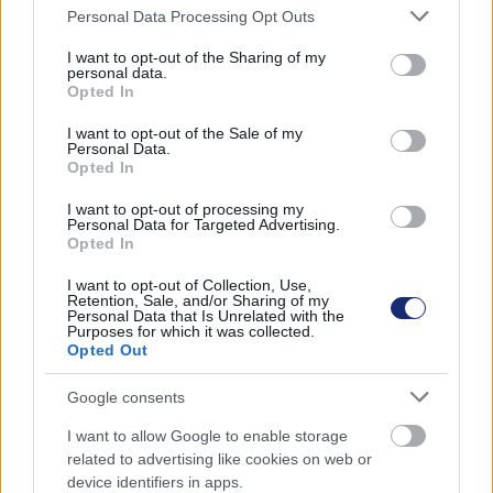
Please note that this website/app uses one or more Google
Personal Data Processing Opt Outs
Hozzászólások
services and may gather and store information including but
not limited to your visit or usage behaviour. You may click to
I want to opt-out of the Sharing of my
personal data.
grant or deny consent to Google and its third-party tags to
Opted In
use your data for below specified purposes in below Google
Megváltozik az egyik
consent section.
I want to opt-out of the Sale of my
Personal Data.
legnépszerűbb autómárka
Opted In
I want to opt-out of processing my
logója
Personal Data for Targeted Advertising.
Opted In
Zöldpálya.hu
|
2023 június 26. 17:24
I want to opt-out of Collection, Use,
Retention, Sale, and/or Sharing of my
Personal Data that Is Unrelated with the
Purposes for which it was collected.
Opted Out
Az új embléma a jövőre érkező autókon tűnhet
fel először.
Google consents
I want to allow Google to enable storage
related to advertising like cookies on web or
device identifiers in apps.