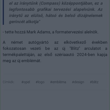
el az iránytűnk (Compass) középpontjában, ez a
legfontosabb grafikai tervezési alapelvünk. Az
iránytű az elülső, hátsó és belső dizájnelemek
gerincét alkotja"
- tette hozzá Mark Adams, a formatervezési alelnök.
A német autógyártó az elkövetkező években
fokozatosan vezeti be az új "Blitz" arculatot a
termékpalettáján, az első szériaautó 2024-ben kapja
meg az új emblémát.
Címkék:
#opel
#logo
#embléma
#design
#blitz