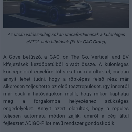
Az utcán valószínűleg sokan utánafordulnának a különleges
eVTOL-autó hibridnek (Fotó: GAC Group)
A Gove betűszó, a GAC, on The Go, Vertical, and EV
kifejezések kezdőbetűiből olvadt össze. A különleges
koncepcióról egyelőre túl sokat nem árultak el, csupán
annyit lehet tudni, hogy a röpképes felső rész már
sikeresen teljesítette az első tesztrepülését, így innentől
már csak a hatóságokon múlik, hogy mikor kaphatja
meg a forgalomba helyezéshez szükséges
engedélyeket. Annyit azért elárultak, hogy a repülés
teljesen automata módon zajlik, amiről a cég által
fejlesztet ADiGO-Pilot nevű rendszer gondoskodik.