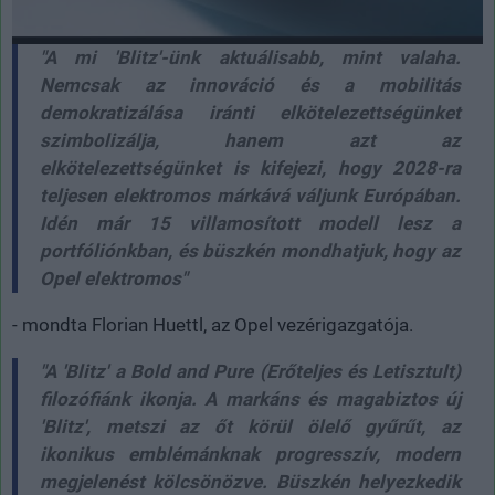
"A mi 'Blitz'-ünk aktuálisabb, mint valaha.
Nemcsak az innováció és a mobilitás
demokratizálása iránti elkötelezettségünket
szimbolizálja, hanem azt az
elkötelezettségünket is kifejezi, hogy 2028-ra
teljesen elektromos márkává váljunk Európában.
Idén már 15 villamosított modell lesz a
portfóliónkban, és büszkén mondhatjuk, hogy az
Opel elektromos"
- mondta Florian Huettl, az Opel vezérigazgatója.
"A 'Blitz' a Bold and Pure (Erőteljes és Letisztult)
filozófiánk ikonja. A markáns és magabiztos új
'Blitz', metszi az őt körül ölelő gyűrűt, az
ikonikus emblémánknak progresszív, modern
megjelenést kölcsönözve. Büszkén helyezkedik