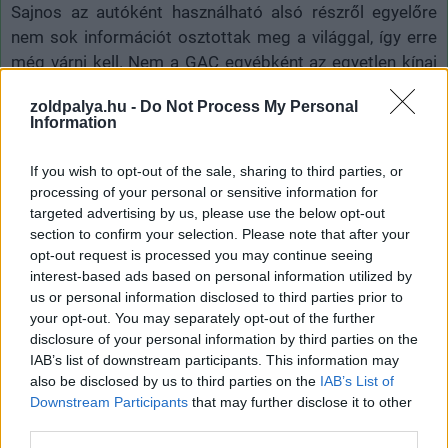
Sajnos az autóként használható alsó részről egyelőre
nem sok információt osztottak meg a világgal, így erre
még várni kell. Nem a GAC egyébként az egyetlen kínai
vállalat, amely repülő autót - vagy legalábbis ahhoz
zoldpalya.hu -
Do Not Process My Personal
hasonlót - fejleszt, az
XPeng repülő autójáról
még tavaly
Information
ősszel számoltunk be.
If you wish to opt-out of the sale, sharing to third parties, or
processing of your personal or sensitive information for
targeted advertising by us, please use the below opt-out
Címkék:
#elektromos autó
#elektromos hajtás
#evtol
section to confirm your selection. Please note that after your
opt-out request is processed you may continue seeing
#gac group
#repülés
#helikopter
interest-based ads based on personal information utilized by
us or personal information disclosed to third parties prior to
your opt-out. You may separately opt-out of the further
disclosure of your personal information by third parties on the
IAB’s list of downstream participants. This information may
also be disclosed by us to third parties on the
IAB’s List of
Downstream Participants
that may further disclose it to other
third parties.