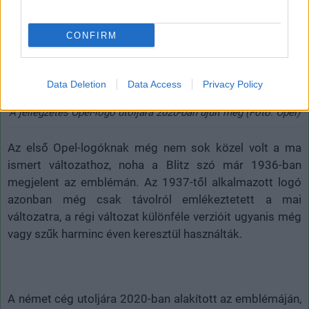
CONFIRM
Data Deletion
Data Access
Privacy Policy
A jellegzetes Opel-logó utoljára 2020-ban újult meg (Fotó: Opel)
Az első Opel-logóknak még nem sok közel volt a ma
ismert változathoz, noha a Blitz szó már 1936-ban
megjelent az emblémán. Az 1937-től alkalmazott logó
azonban még csak távolról emlékeztetett a mai
változatra, a régi változat különféle verzióit ugyanis még
vagy szűk harminc éven keresztül használták.
A német cég utoljára 2020-ban alakított az emblémáján,