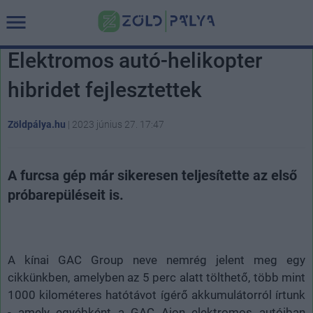
Elektromos autó-helikopter
hibridet fejlesztettek
Zöldpálya.hu
|
2023 június 27. 17:47
A furcsa gép már sikeresen teljesítette az első
próbarepüléseit is.
A kínai GAC Group neve nemrég jelent meg egy
cikkünkben, amelyben az 5 perc alatt tölthető, több mint
1000 kilométeres hatótávot ígérő akkumulátorról írtunk
- amely egyébként a GAC Aion elektromos autóiban