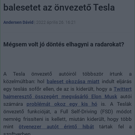
balesetet az önvezető Tesla
Andersen Dávid
|
2022 április 26. 16:21
Mégsem volt jó döntés elhagyni a radarokat?
A Tesla önvezető autóiról többször írtunk a
közelmúltban: hol
baleset okozása miatt
indult eljárás
egy teslás sofőr ellen, de az is kiderült, hogy a
Twittert
hajmeresztő összegért megvásárló Elon Musk
autói
számára
problémát okoz egy kis hó
is. A Teslák
önvezető funkcióját, a Full Self-Driving (FSD) módot
nemrég frissíteni is kellett, miután kiderült, hogy több
mint
ötvenezer autót érintő hibát
tártak fel a
szoftverben.