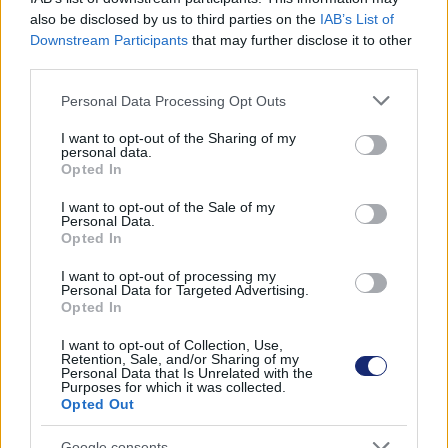
also be disclosed by us to third parties on the
IAB’s List of
Downstream Participants
that may further disclose it to other
third parties.
Please note that this website/app uses one or more Google
Personal Data Processing Opt Outs
services and may gather and store information including but
not limited to your visit or usage behaviour. You may click to
I want to opt-out of the Sharing of my
personal data.
grant or deny consent to Google and its third-party tags to
Opted In
use your data for below specified purposes in below Google
consent section.
I want to opt-out of the Sale of my
Personal Data.
Opted In
A konténerszállító hajók kapacitásának növelése is a
I want to opt-out of processing my
fenntarthatóságot segíti elő (Fotó: Unsplash/Ian Taylor)
Personal Data for Targeted Advertising.
Opted In
A konténerszállító hajók kapacitásának növelése is a
I want to opt-out of Collection, Use,
Retention, Sale, and/or Sharing of my
fenntarthatóságot segíti elő
Personal Data that Is Unrelated with the
(Fotó: Unsplash/Ian Taylor)
Purposes for which it was collected.
Opted Out
A következő lépés a hajómotorok fejlesztése. A Wärtsilä
Google consents