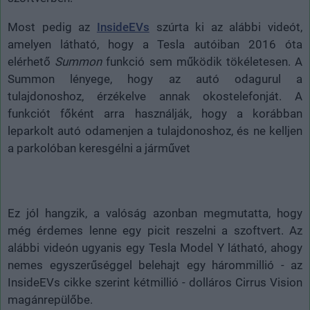
Most pedig az
InsideEVs
szúrta ki az alábbi videót,
amelyen látható, hogy a Tesla autóiban 2016 óta
elérhető
Summon
funkció sem működik tökéletesen. A
Summon lényege, hogy az autó odagurul a
tulajdonoshoz, érzékelve annak okostelefonját. A
funkciót főként arra használják, hogy a korábban
leparkolt autó odamenjen a tulajdonoshoz, és ne kelljen
a parkolóban keresgélni a járművet
Ez jól hangzik, a valóság azonban megmutatta, hogy
még érdemes lenne egy picit reszelni a szoftvert. Az
alábbi videón ugyanis egy Tesla Model Y látható, ahogy
nemes egyszerűséggel belehajt egy hárommillió - az
InsideEVs cikke szerint kétmillió - dolláros Cirrus Vision
magánrepülőbe.