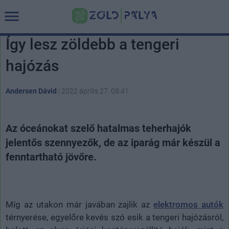
Így lesz zöldebb a tengeri
hajózás
Andersen Dávid
|
2022 április 27. 08:41
Az óceánokat szelő hatalmas teherhajók
jelentős szennyezők, de az iparág már készül a
fenntartható jövőre.
Míg az utakon már javában zajlik az
elektromos autók
térnyerése, egyelőre kevés szó esik a tengeri hajózásról,