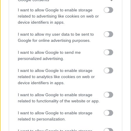
már most is kínál olyan hajtóműveket, amelyek
alkalmasak gázolaj és cseppfolyósított földgáz
I want to allow Google to enable storage
fogadására, a jövő pedig az olyan moduláris
related to advertising like cookies on web or
device identifiers in apps.
megoldásoké lesz, amely lehetővé teszi, hogy egy
hajómotor az éppen alkalmazott üzemanyagtípustól
I want to allow my user data to be sent to
függetlenül tudjon üzemelni. Azaz, elképzelhető, hogy
Google for online advertising purposes.
egy teherhajó gázüzemű motorral közlekedik, majd, ha a
I want to allow Google to send me
technológia lehetővé teszi, a földgázt például hidrogénre
personalized advertising.
cserélik. A lényeg, hogy a több évtizedre tervezett
hajóknál könnyen megoldható legyen a hajtáslánc vagy
I want to allow Google to enable storage
az üzemanyagtároló cseréje, hogy egyszerűen át
related to analytics like cookies on web or
lehessen állítani a jövőben megjelenő új
device identifiers in apps.
üzemanyagfajtákra.
I want to allow Google to enable storage
related to functionality of the website or app.
Az üzemanyaghatékonyság is kulcsfontosságú, itt pedig
a digitális technológia is komoly szerephez jut: a
I want to allow Google to enable storage
digitalizáció segítségével precízebb navigáció érhető el,
related to personalization.
amivel pontosabbá válhat a logisztikai láncok