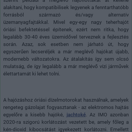
alakítani, hogy kompatibilisek legyenek a fenntarthatóbb
forrásból származó és/vagy alternatív
üzemanyagfajtákkal. Mivel egy-egy nagy teherhajót
óriási befektetéssel építenek, ezért nem ritka, hogy
legalább 30-40 éves üzemidővel terveznek a fejlesztés
során. Azaz, sok esetben nem járható út, hogy
egyszerűen lecseréljék a már meglévő hajókat újabb,
modernebb változatokra. Az átalakítás így sem olcsó
mulatság, de így legalább a már meglévő vízi járművek
élettartamát ki lehet tolni.
A hajózáshoz óriási dízelmotorokat használnak, amelyek
rengeteg gázolajat fogyasztanak - az elektromos hajtás
egyelőre a kisebb hajóké,
jachtoké
. Az IMO azonban
2020-ra szigorú korlátozást vezetett be, amely főleg a
kén-dioxid kibocsátást igyekezett korlátozni. Emellett