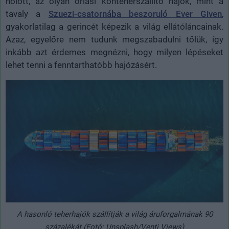
holott, az olyan óriási konténerszállító hajók, mint a
tavaly a
Szuezi-csatornába beszoruló Ever Given
,
gyakorlatilag a gerincét képezik a világ ellátóláncainak.
Azaz, egyelőre nem tudunk megszabadulni tőlük, így
inkább azt érdemes megnézni, hogy milyen lépéseket
lehet tenni a fenntarthatóbb hajózásért.
A hasonló teherhajók szállítják a világ áruforgalmának 90
százalékát (Fotó: Unsplash/Venti Views)