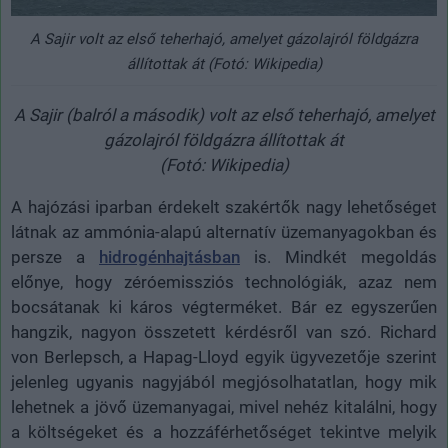
A Sajir volt az első teherhajó, amelyet gázolajról földgázra
állítottak át (Fotó: Wikipedia)
A Sajir (balról a második) volt az első teherhajó, amelyet
gázolajról földgázra állítottak át
(Fotó: Wikipedia)
A hajózási iparban érdekelt szakértők nagy lehetőséget
látnak az ammónia-alapú alternatív üzemanyagokban és
persze a
hidrogénhajtásban
is. Mindkét megoldás
előnye, hogy zéróemissziós technológiák, azaz nem
bocsátanak ki káros végterméket. Bár ez egyszerűen
hangzik, nagyon összetett kérdésről van szó. Richard
von Berlepsch, a Hapag-Lloyd egyik ügyvezetője szerint
jelenleg ugyanis nagyjából megjósolhatatlan, hogy mik
lehetnek a jövő üzemanyagai, mivel nehéz kitalálni, hogy
a költségeket és a hozzáférhetőséget tekintve melyik