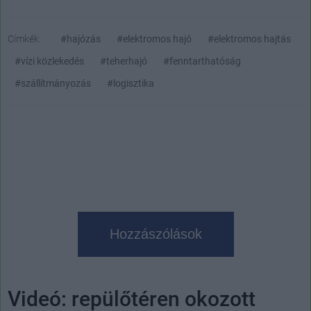
Címkék:
#hajózás
#elektromos hajó
#elektromos hajtás
#vízi közlekedés
#teherhajó
#fenntarthatóság
#szállítmányozás
#logisztika
Hozzászólások
Videó: repülőtéren okozott