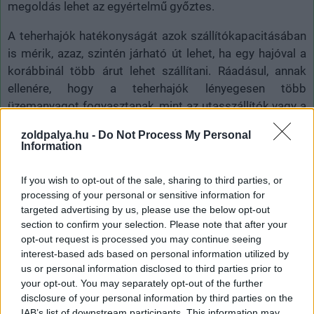
megoldás lehet az egyértelmű győztes.
A teherhajók hatékonyságát azok szállítókapacitásában
is mérik, azaz, szintén járható út lehet, ha egy hajóval a
korábbinál több árut lehet szállítani. Ráadásul, annak
ellenére, hogy a teherhajók lényegesen több
üzemanyagot fogyasztanak, mint az utasszállítók vagy a
tankerek, a konténeres szállítás egyelőre még mindig a
zoldpalya.hu -
Do Not Process My Personal
leghatékonyabb módszer az áruk globális mozgatására.
Information
A hatékonyság ezért növelhető lehet azzal, ha a
If you wish to opt-out of the sale, sharing to third parties, or
konténerekből többet lehet felpakolni egy hajóra. Ez
processing of your personal or sensitive information for
főleg a már használatban lévő hajóknál lehet szempont,
targeted advertising by us, please use the below opt-out
míg a most tervezett vagy már épülőfélben lévőknél az
section to confirm your selection. Please note that after your
tűnik a legjobb megközelítésnek, ha figyelembe veszik,
opt-out request is processed you may continue seeing
interest-based ads based on personal information utilized by
hogy várhatóan milyen méretű konténereket fog
us or personal information disclosed to third parties prior to
szállítani, milyen jellemző útvonalakon és nagyjából
your opt-out. You may separately opt-out of the further
milyen tömeget tesz ki egy-egy rakomány.
disclosure of your personal information by third parties on the
IAB’s list of downstream participants. This information may