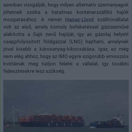
azonban vizsgálják, hogy milyen alternatív üzemanyagok
jöhetnek szóba a hatalmas konténerszállító hajók
mozgatásához. A német
Hapag-Lloyd
szállítóvállalat
volt az első, amely komoly befeketéssel gázüzeművé
alakította a Sajir nevű hajóját, így az gázolaj helyett
cseppfolyósított földgázzal (LNG) hajtható, amelynek
jóval kisebb a károsanyag-kibocsátása. Igaz, ez még
nem elég ahhoz, hogy az IMO egyre szigorúbb emissziós
kvótáinak meg tudjon felelni a vállalat, így további
fejlesztésekre lesz szükség.