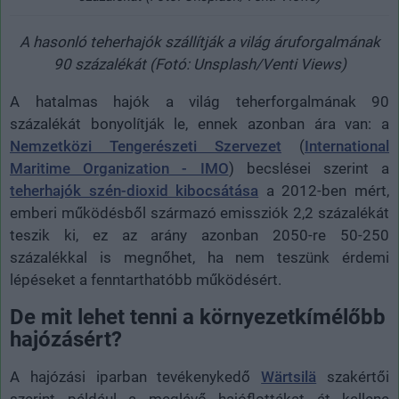
A hasonló teherhajók szállítják a világ áruforgalmának
90 százalékát (Fotó: Unsplash/Venti Views)
A hatalmas hajók a világ teherforgalmának 90
százalékát bonyolítják le, ennek azonban ára van: a
Nemzetközi Tengerészeti Szervezet
(
International
Maritime Organization - IMO
) becslései szerint a
teherhajók szén-dioxid kibocsátása
a 2012-ben mért,
emberi működésből származó emissziók 2,2 százalékát
teszik ki, ez az arány azonban 2050-re 50-250
százalékkal is megnőhet, ha nem teszünk érdemi
lépéseket a fenntarthatóbb működésért.
De mit lehet tenni a környezetkímélőbb
hajózásért?
A hajózási iparban tevékenykedő
Wärtsilä
szakértői
szerint például a meglévő hajóflottákat át kellene