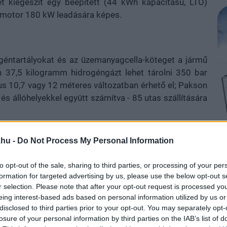
t kiegészít egy beépített (44 kWh kapacitású, LTO)
nymotor 180 kW leadására képes.
ogéntartályokat és az üzemanyagcella-köteget a jármű
en 37,5 kilogramm hidrogéngázt lehet tárolni 350 bar
s 10,7 vagy 12 méteres változatban érhető el; Pakson
és állóhelyekkel együtt számítva - 85 utas szállítására
.hu -
Do Not Process My Personal Information
to opt-out of the sale, sharing to third parties, or processing of your per
formation for targeted advertising by us, please use the below opt-out s
r selection. Please note that after your opt-out request is processed y
eing interest-based ads based on personal information utilized by us or
disclosed to third parties prior to your opt-out. You may separately opt-
losure of your personal information by third parties on the IAB’s list of