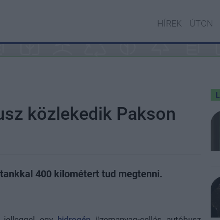
HÍREK
ÚTON
usz közlekedik Pakson
tankkal 400 kilométert tud megtenni.
 jelleggel egy
hidrogén
üzemanyag-cellás autóbusz