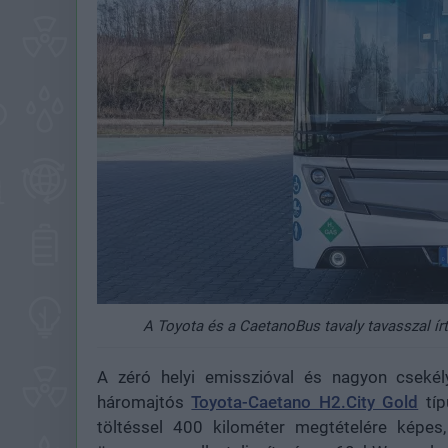
A Toyota és a CaetanoBus tavaly tavasszal írt
A zéró helyi emisszióval és nagyon csekély
háromajtós
Toyota-Caetano H2.City Gold
típ
töltéssel 400 kilométer megtételére képes