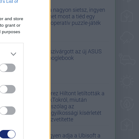
B’s List of
Ha nagyon sietsz, ingyen
lehet most a tiéd egy
er and store
kooperatív puzzle-játék
to grant or
ed purposes
Kiszivárgott az új ASUS
Googlebook
Perez Hiltont letiltották a
TikTokról, miután
látszólag az
öngyilkossági kísérletét
közvetítette
Ingyen adja a Ubisoft a