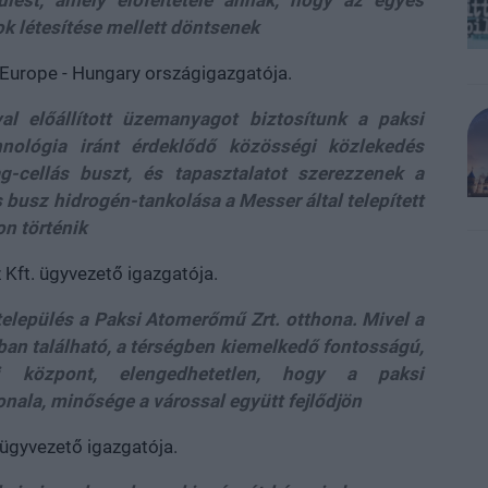
lést, amely előfeltétele annak, hogy az egyes
k létesítése mellett döntsenek
l Europe - Hungary országigazgatója.
al előállított üzemanyagot biztosítunk a paksi
nológia iránt érdeklődő közösségi közlekedés
-cellás buszt, és tapasztalatot szerezzenek a
busz hidrogén-tankolása a Messer által telepített
n történik
 Kft. ügyvezető igazgatója.
település a Paksi Atomerőmű Zrt. otthona. Mivel a
an található, a térségben kiemelkedő fontosságú,
ai központ, elengedhetetlen, hogy a paksi
ala, minősége a várossal együtt fejlődjön
 ügyvezető igazgatója.