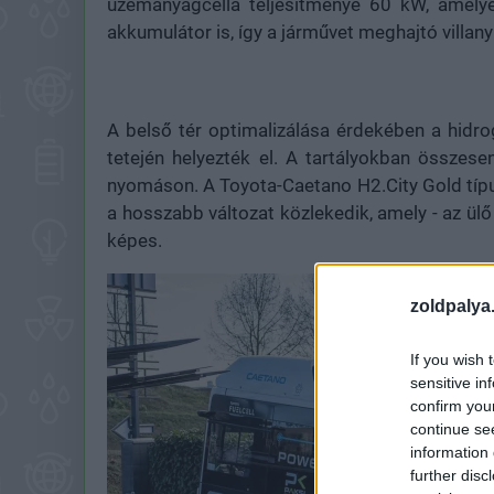
üzemanyagcella teljesítménye 60 kW, amelye
akkumulátor is, így a járművet meghajtó villa
A belső tér optimalizálása érdekében a hidr
tetején helyezték el. A tartályokban összes
nyomáson. A Toyota-Caetano H2.City Gold típu
a hosszabb változat közlekedik, amely - az ülő 
képes.
zoldpalya
If you wish 
sensitive in
confirm you
continue se
information 
further disc