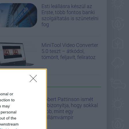
Esti leállásra készül az
Erste, több fontos banki
szolgáltatás is szünetelni
fog
MiniTool Video Converter
5.0 teszt – átkódol,
tömörít, feljavít, feliratoz
A GS AJÁNLJA
sonal or
Robert Pattinson ismét
ection to
bebizonyítja, hogy sokkal
ou may
több, mint egy
 personal
csillámvámpír
out of the
 downstream