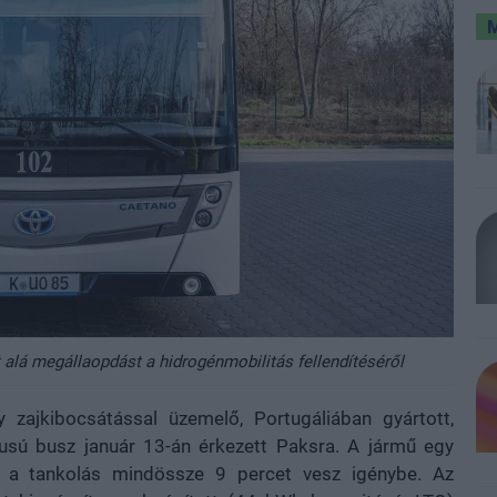
 alá megállaopdást a hidrogénmobilitás fellendítéséről
 zajkibocsátással üzemelő, Portugáliában gyártott,
usú busz január 13-án érkezett Paksra. A jármű egy
, a tankolás mindössze 9 percet vesz igénybe. Az