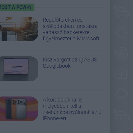
MOST A PCW-N
Repülőtereken és
szállodákban turistákra
vadászó hackerekre
figyelmeztet a Microsoft
Kiszivárgott az új ASUS
Googlebook
A korábbiaknál is
mélyebben kell a
zsebünkbe nyúlnunk az új
iPhone-ért