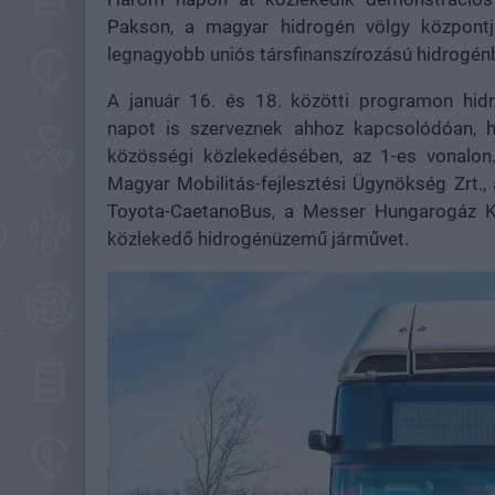
Pakson, a magyar hidrogén völgy központjá
legnagyobb uniós társfinanszírozású hidrogé
A január 16. és 18. közötti programon hidr
napot is szerveznek ahhoz kapcsolódóan, 
közösségi közlekedésében, az 1-es vonalo
Magyar Mobilitás-fejlesztési Ügynökség Zrt.,
Toyota-CaetanoBus, a Messer Hungarogáz Kf
közlekedő hidrogénüzemű járművet.