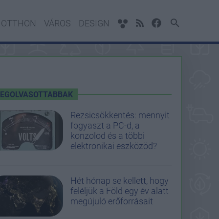
OTTHON
VÁROS
DESIGN
LEGOLVASOTTABBAK
Rezsicsökkentés: mennyit
fogyaszt a PC-d, a
konzolod és a többi
elektronikai eszközöd?
Hét hónap se kellett, hogy
feléljük a Föld egy év alatt
megújuló erőforrásait