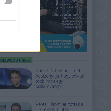
PULIWOOD HÍREK
Robert Pattinson ismét
bebizonyítja, hogy sokkal
több, mint egy
csillámvámpír
Perez Hiltont letiltották a
TikTokról, miután