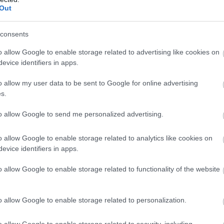
Out
n előtt, az üzemanyagcellás hajtáslánc a
pet kaphat majd a jövőben. Mindent megteszünk
s mielőbb elterjedjen hazánkban és a HUMDA által
consents
hozzájáruljon a 2050-es klímacéljaink eléréshez.
o allow Google to enable storage related to advertising like cookies on
tt Pakson, a magyar hidrogén völgy központjában
evice identifiers in apps.
nk a mintaprojekt során arról, hogy a közösségi
o allow my user data to be sent to Google for online advertising
gjobban ez a technológia
s.
térium helyettes államtitkára.
to allow Google to send me personalized advertising.
kedésben csökkentsük a szén-dioxid-kibocsátást.
o allow Google to enable storage related to analytics like cookies on
ogadott, Nemzeti Hidrogénstratégia részét képező
evice identifiers in apps.
ként a tavaly februári budapesti demonstrációs
ommal vesz részt a közösségi közlekedésben
o allow Google to enable storage related to functionality of the website
szágon. A hidrogén hosszú távon az energia
mellett egyértelműen ez a jövő egyik hatékony
o allow Google to enable storage related to personalization.
 Magyar Mobilitás-fejlesztési Ügynökség Zrt. elnök-
o allow Google to enable storage related to security, including