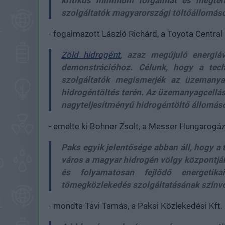
kritikus minimum forgalmat és megtérü
szolgáltatók magyarországi töltőállomáso
- fogalmazott László Richárd, a Toyota Centra
Zöld hidrogént
, azaz megújuló energiáv
demonstrációhoz. Célunk, hogy a tech
szolgáltatók megismerjék az üzemanyag
hidrogéntöltés terén. Az üzemanyagcellás 
nagyteljesítményű hidrogéntöltő állomáso
- emelte ki Bohner Zsolt, a Messer Hungarogáz
Paks egyik jelentősége abban áll, hogy a 
város a magyar hidrogén völgy központjáb
és folyamatosan fejlődő energetik
tömegközlekedés szolgáltatásának színvon
- mondta Tavi Tamás, a Paksi Közlekedési Kft.