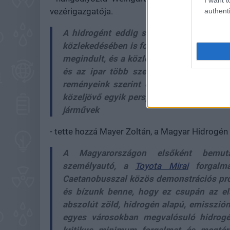
vezérigazgatója.
authenti
A hidrogént eddig szinte kizárólag vegyi
közlekedésében is fontos szerepet kap ma
megindult, és a közlekedési célú közvetl
és az ipar több szegmensében kap majd
reményeink szerint ez Magyarországon i
közeljövő egyik perspektivikus alternatí
járművek
- tette hozzá Mayer Zoltán, a Magyar Hidrogén 
A Magyarországon elsőként bemuta
személyautó, a
Toyota Mirai
forgalma
Caetanobusszal közös demonstrációs proj
és bízunk benne, hogy ez csupán az el
abszolút zöld, hidrogén alapú, emisszió
egyes városokban megvalósuló hidrogé