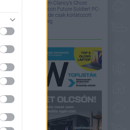
Tom Clancy's Ghost
Recon Future Soldiert PC-
re, de csak korlátozott
ideig
LEGFRISSEBB PCW