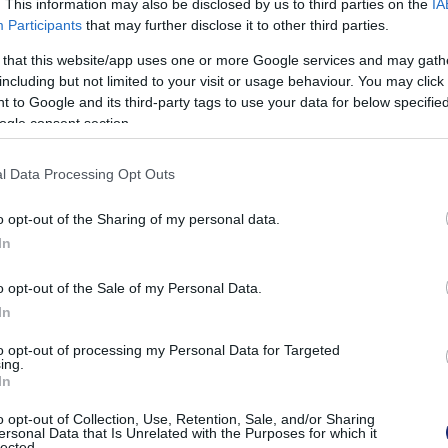
. This information may also be disclosed by us to third parties on the
IA
Participants
that may further disclose it to other third parties.
 that this website/app uses one or more Google services and may gath
including but not limited to your visit or usage behaviour. You may click 
 to Google and its third-party tags to use your data for below specifi
ogle consent section.
l Data Processing Opt Outs
o opt-out of the Sharing of my personal data.
In
üzem alatt ingyen használhatják a paksiak
o opt-out of the Sale of my Personal Data.
 Kelet-Európában útjára indított JIVE-2 (Közös
In
Európa-szerte) program az eddigi legnagyobb
 amelynek célja, hogy közelebb hozza a hidrogén
to opt-out of processing my Personal Data for Targeted
ing.
omba hozatalát és a kapcsolódó hidrogéntöltő-
In
látási láncot lefedő Európai Hidrogén Egyesület szintén
o opt-out of Collection, Use, Retention, Sale, and/or Sharing
ersonal Data that Is Unrelated with the Purposes for which it
lected.