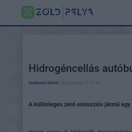
Hidrogéncellás autób
Andersen Dávid
|
2023 január 17. 17:43
A különleges zéró emissziós jármű egy 
Három napon át közlekedik demonstrációs