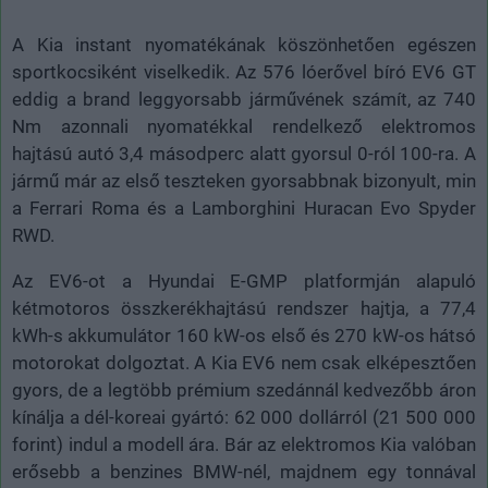
A Kia instant nyomatékának köszönhetően egészen
sportkocsiként viselkedik. Az 576 lóerővel bíró EV6 GT
eddig a brand leggyorsabb járművének számít, az 740
Nm azonnali nyomatékkal rendelkező elektromos
hajtású autó 3,4 másodperc alatt gyorsul 0-ról 100-ra. A
jármű már az első teszteken gyorsabbnak bizonyult, min
a Ferrari Roma és a Lamborghini Huracan Evo Spyder
RWD.
Az EV6-ot a Hyundai E-GMP platformján alapuló
kétmotoros összkerékhajtású rendszer hajtja, a 77,4
kWh-s akkumulátor 160 kW-os első és 270 kW-os hátsó
motorokat dolgoztat. A Kia EV6 nem csak elképesztően
gyors, de a legtöbb prémium szedánnál kedvezőbb áron
kínálja a dél-koreai gyártó: 62 000 dollárról (21 500 000
forint) indul a modell ára. Bár az elektromos Kia valóban
erősebb a benzines BMW-nél, majdnem egy tonnával