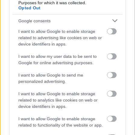
működő autója
Purposes for which it was collected.
Opted Out
Zöldpálya.hu
|
2023 december 31. 09:11
Google consents
I want to allow Google to enable storage
Az 50 százalékban a Volkswagen tulajdonában
related to advertising like cookies on web or
device identifiers in apps.
lévő vállalat vezetése szerint az új technológia
lényegesen olcsóbbá teheti a gyártást.
I want to allow my user data to be sent to
Google for online advertising purposes.
I want to allow Google to send me
personalized advertising.
Ha egy kurrens termékből egyszer csak elkezdünk
kétszer annyit gyártani, mint korábban, az ára
I want to allow Google to enable storage
törvényszerűen elindul lefelé.
Ezt a jelenséget
related to analytics like cookies on web or
figyelhetjük meg a lítium-ion akkumulátorok esetében,
device identifiers in apps.
melyek kilowattóránkénti fajlagos ára 2010 óta 1000
I want to allow Google to enable storage
dollárról 150 dollár alá esett, ami körülbelül 80%-os
related to functionality of the website or app.
csökkenést jelent. Az idő előrehaladtával ez a termelés