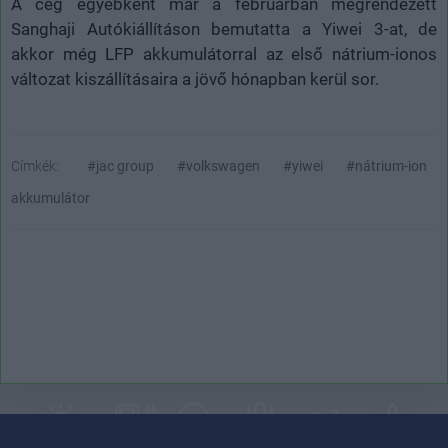
A cég egyébként már a februárban megrendezett
Sanghaji Autókiállításon bemutatta a Yiwei 3-at, de
akkor még LFP akkumulátorral az első nátrium-ionos
változat kiszállításaira a jövő hónapban kerül sor.
Címkék:
#jac group
#volkswagen
#yiwei
#nátrium-ion
akkumulátor