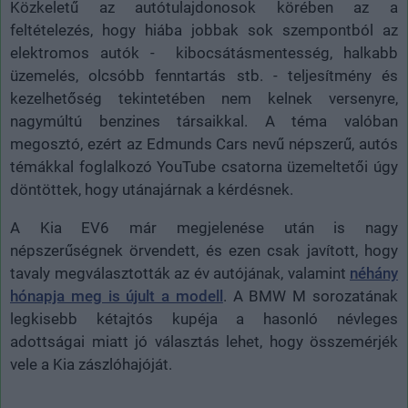
Közkeletű az autótulajdonosok körében az a
feltételezés, hogy hiába jobbak sok szempontból az
elektromos autók - kibocsátásmentesség, halkabb
üzemelés, olcsóbb fenntartás stb. - teljesítmény és
kezelhetőség tekintetében nem kelnek versenyre,
nagymúltú benzines társaikkal. A téma valóban
megosztó, ezért az Edmunds Cars nevű népszerű, autós
témákkal foglalkozó YouTube csatorna üzemeltetői úgy
döntöttek, hogy utánajárnak a kérdésnek.
A Kia EV6 már megjelenése után is nagy
népszerűségnek örvendett, és ezen csak javított, hogy
tavaly megválasztották az év autójának, valamint
néhány
hónapja meg is újult a modell
. A BMW M sorozatának
legkisebb kétajtós kupéja a hasonló névleges
adottságai miatt jó választás lehet, hogy összemérjék
vele a Kia zászlóhajóját.