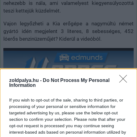
nehezebb is nála, ami valamelyest kiegyensúlyozottá
teszi kettejük küzdelmét.
Vajon legyőzheti a Kia erőgépe a nagymúltú német
gyártó idén megjelent 3 literes, 8 sebességes, 452
lóerős benzinüzeműjét? Kiderül a videóból.
zoldpalya.hu -
Do Not Process My Personal
Information
If you wish to opt-out of the sale, sharing to third parties, or
processing of your personal or sensitive information for
targeted advertising by us, please use the below opt-out
section to confirm your selection. Please note that after your
opt-out request is processed you may continue seeing
interest-based ads based on personal information utilized by