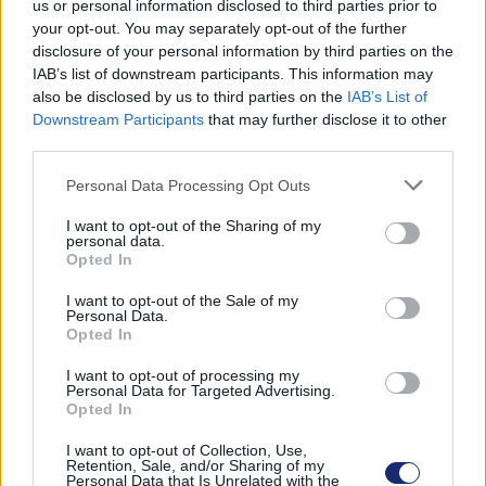
us or personal information disclosed to third parties prior to
Címkék:
#kia ev 6 gt
#bmw m2
#ev
#elektromos
your opt-out. You may separately opt-out of the further
disclosure of your personal information by third parties on the
hajtás
IAB’s list of downstream participants. This information may
also be disclosed by us to third parties on the
IAB’s List of
Downstream Participants
that may further disclose it to other
third parties.
Please note that this website/app uses one or more Google
Personal Data Processing Opt Outs
services and may gather and store information including but
not limited to your visit or usage behaviour. You may click to
I want to opt-out of the Sharing of my
personal data.
grant or deny consent to Google and its third-party tags to
Opted In
use your data for below specified purposes in below Google
Hozzászólások
consent section.
I want to opt-out of the Sale of my
Personal Data.
Opted In
I want to opt-out of processing my
Megjelent a JAC Group első
Personal Data for Targeted Advertising.
Opted In
nátrium-ion akkumulátorral
I want to opt-out of Collection, Use,
Retention, Sale, and/or Sharing of my
Personal Data that Is Unrelated with the