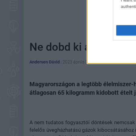
authenti
Hoz
Ne dobd ki az ételt, i
Andersen Dávid
|
2023 április 22. 17:37
Magyarországon a legtöbb élelmiszer-h
átlagosan 65 kilogramm kidobott ételt j
A nem tudatos fogyasztói döntések nemcsak a
felelős üvegházhatású gázok kibocsátásához i