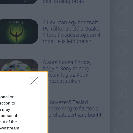
őket is elhajtották
21 év után egy használt
PC-ről került elő a Quake
4 törölt kiegészítője, amit
most te is letölthetsz
A sors furcsa fintora,
hogy a Sony mindig
keresni fog az Xbox
lemezes játékain
sonal or
Az önvezető Teslád
ection to
ellenére még te fizeted a
ou may
gyorshajtásért járó büntit
 personal
out of the
 downstream