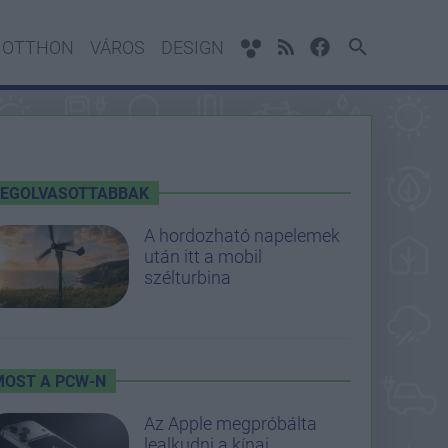
OTTHON
VÁROS
DESIGN
LEGOLVASOTTABBAK
A hordozható napelemek
után itt a mobil
szélturbina
MOST A PCW-N
Az Apple megpróbálta
lealkudni a kínai