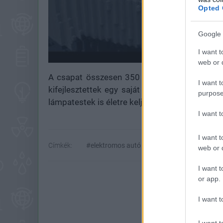
Opted 
Google 
I want t
web or d
A csapat összesen 350 000 LEGO-kockát hasz
I want t
kifejlesztettek egy saját világítási rendsze
purpose
lámpatestek is életre keljenek.
I want 
I want t
Címkék:
#elektromos autó
#elektromos hajtás
web or d
I want t
or app.
I want t
I want t