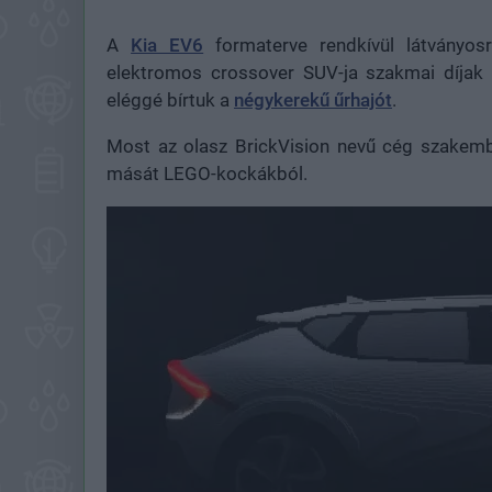
A
Kia EV6
formaterve rendkívül látványosr
elektromos crossover SUV-ja szakmai díjak e
eléggé bírtuk a
négykerekű űrhajót
.
Most az olasz BrickVision nevű cég szakembe
mását LEGO-kockákból.