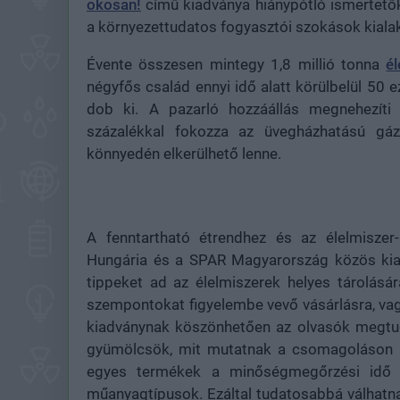
okosan!
című kiadványa hiánypótló ismertetők
a környezettudatos fogyasztói szokások kialak
Évente összesen mintegy 1,8 millió tonna
é
négyfős család ennyi idő alatt körülbelül 50 e
dob ki. A pazarló hozzáállás megnehezíti 
százalékkal fokozza az üvegházhatású gáz
könnyedén elkerülhető lenne.
A fenntartható étrendhez és az élelmiszer
Hungária és a SPAR Magyarország közös kiad
tippeket ad az élelmiszerek helyes tárolásár
szempontokat figyelembe vevő vásárlásra, vag
kiadványnak köszönhetően az olvasók megtud
gyümölcsök, mit mutatnak a csomagoláson ta
egyes termékek a minőségmegőrzési idő le
műanyagtípusok. Ezáltal tudatosabbá válhatn