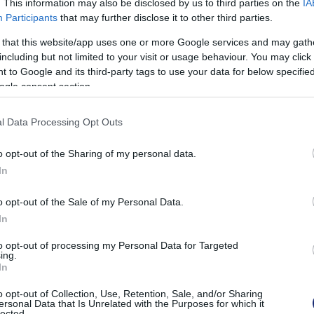
. This information may also be disclosed by us to third parties on the
IA
ilágítást tervezett a LEGO-Kiához
Participants
that may further disclose it to other third parties.
 that this website/app uses one or more Google services and may gath
ig egyetlen LEGO® Certified Professional minősítésű
including but not limited to your visit or usage behaviour. You may click 
 to Google and its third-party tags to use your data for below specifi
ogle consent section.
l Data Processing Opt Outs
o opt-out of the Sharing of my personal data.
In
o opt-out of the Sale of my Personal Data.
In
to opt-out of processing my Personal Data for Targeted
ing.
In
o opt-out of Collection, Use, Retention, Sale, and/or Sharing
ersonal Data that Is Unrelated with the Purposes for which it
lected.