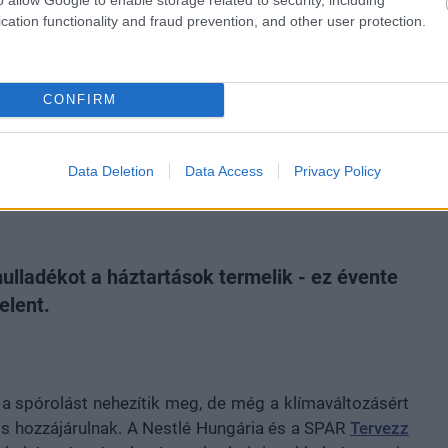
cation functionality and fraud prevention, and other user protection.
zászólások
CONFIRM
nkább tervezz okosan!
Data Deletion
Data Access
Privacy Policy
ulladékot a háztartások termelik - ez évente
elent.
 spórolást nehezítik meg, de még a klímaváltozásért
s hozzájárulnak. A Nestlé Hungária és a SPAR
Tervezz