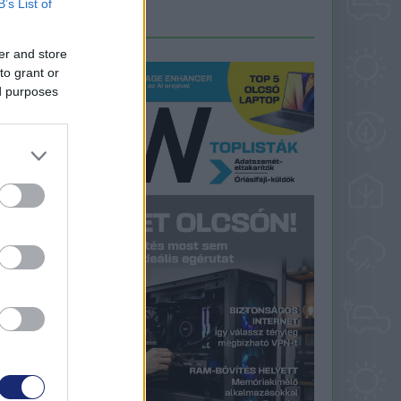
B’s List of
LEGFRISSEBB PCW
er and store
to grant or
ed purposes