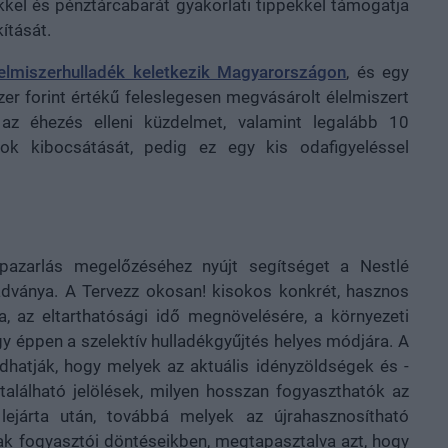
kel és pénztárcabarát gyakorlati tippekkel támogatja
ítását.
lelmiszerhulladék keletkezik Magyarországon
, és egy
zer forint értékű feleslegesen megvásárolt élelmiszert
az éhezés elleni küzdelmet, valamint legalább 10
ok kibocsátását, pedig ez egy kis odafigyeléssel
-pazarlás megelőzéséhez nyújt segítséget a Nestlé
ványa. A Tervezz okosan! kisokos konkrét, hasznos
a, az eltarthatósági idő megnövelésére, a környezeti
y éppen a szelektív hulladékgyűjtés helyes módjára. A
hatják, hogy melyek az aktuális idényzöldségek és -
lálható jelölések, milyen hosszan fogyaszthatók az
járta után, továbbá melyek az újrahasznosítható
ak fogyasztói döntéseikben, megtapasztalva azt, hogy