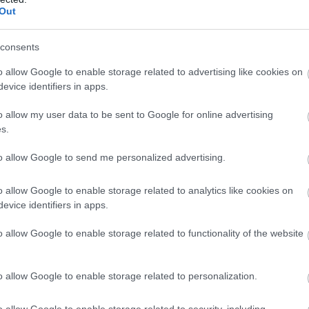
Out
consents
o allow Google to enable storage related to advertising like cookies on
evice identifiers in apps.
nált fel a Kia EV6 megépítéséhez, emellett viszont
o allow my user data to be sent to Google for online advertising
rt is, hogy az autó formatervét markánsan meghatározó
s.
to allow Google to send me personalized advertising.
o allow Google to enable storage related to analytics like cookies on
#kia
#kia ev6
#lego
evice identifiers in apps.
o allow Google to enable storage related to functionality of the website
o allow Google to enable storage related to personalization.
o allow Google to enable storage related to security, including