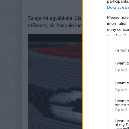
participants
Az olasz csapat saját v
Downstream 
Please note
Zangelmi egyébként Olaszország első és edd
information 
művésze, aki hasonló installációkat építhet.
deny consent
in below Go
Persona
I want t
Opted 
I want t
Opted 
I want 
Advertis
Opted 
I want t
of my P
was col