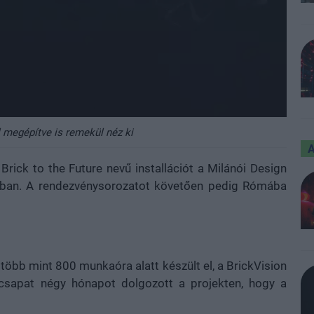
 megépítve is remekül néz ki
 Brick to the Future nevű installációt a Milánói Design
rosban. A rendezvénysorozatot követően pedig Rómába
öbb mint 800 munkaóra alatt készült el, a BrickVision
A csapat négy hónapot dolgozott a projekten, hogy a