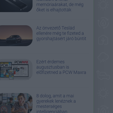
memóriaárakat, de még
őket is elhajtották
Az önvezető Teslád
ellenére még te fizeted a
gyorshajtásért járó büntit
Ezért érdemes
augusztusban is
előfizetned a PCW Maxra
8 dolog, amit a mai
gyerekek lenéznek a
mesterséges
intelligenciában