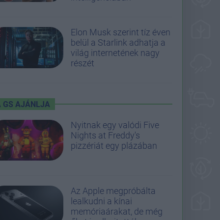
Elon Musk szerint tíz éven
belül a Starlink adhatja a
világ internetének nagy
részét
A GS AJÁNLJA
Nyitnak egy valódi Five
Nights at Freddy's
pizzériát egy plázában
Az Apple megpróbálta
lealkudni a kínai
memóriaárakat, de még