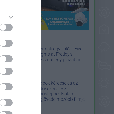
PULIWOOD HÍREK
Nyitnak egy valódi Five
Nights at Freddy's
pizzériát egy plázában
Napok kérdése és az
Odüsszeia lesz
Christopher Nolan
legjövedelmezőbb filmje