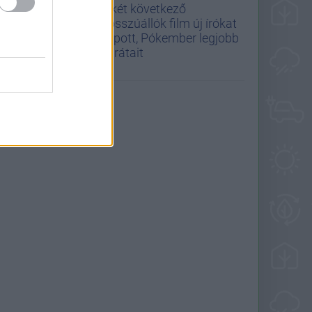
A két következő
Bosszúállók film új írókat
kapott, Pókember legjobb
barátait