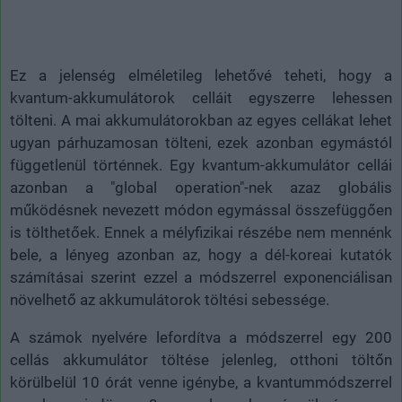
Ez a jelenség elméletileg lehetővé teheti, hogy a
kvantum-akkumulátorok celláit egyszerre lehessen
tölteni. A mai akkumulátorokban az egyes cellákat lehet
ugyan párhuzamosan tölteni, ezek azonban egymástól
függetlenül történnek. Egy kvantum-akkumulátor cellái
azonban a "global operation"-nek azaz globális
működésnek nevezett módon egymással összefüggően
is tölthetőek. Ennek a mélyfizikai részébe nem mennénk
bele, a lényeg azonban az, hogy a dél-koreai kutatók
számításai szerint ezzel a módszerrel exponenciálisan
növelhető az akkumulátorok töltési sebessége.
A számok nyelvére lefordítva a módszerrel egy 200
cellás akkumulátor töltése jelenleg, otthoni töltőn
körülbelül 10 órát venne igénybe, a kvantummódszerrel