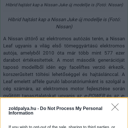
Hibrid hajtást kap a Nissan Juke új modellje is (Fotó: Nissan)
Hibrid hajtást kap a Nissan Juke új modellje is (Fotó:
Nissan)
A Nissan úttörő az elektromos autózás terén, a Nissan
Leaf ugyanis a világ első tömeggyártású elektromos
autója, amelyből 2010 óta már több mint 577 ezer
darabot értékesítettek. A most második generációját
taposó modellből idén egy faceliftes verzió érkezik,
korszerűsített töltési lehetőséggel és hajtáslánccal. A
Leaf emelett afféle guruló laboratóriumként is szolgál a
cég számára, az elektromos motor fejlesztése során
gyűjtött tapasztalatokat ugyanis az
e-POWER
és az
e-
4ORCE
technológiákhoz is felhasználták.
zoldpalya.hu -
Do Not Process My Personal
Information
If you wish to opt-out of the sale, sharing to third parties, or