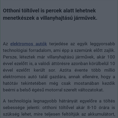
Otthoni töltővel is percek alatt lehetnek
menetkészek a villanyhajtású járművek.
Az
elektromos autók
terjedése az egyik leggyorsabb
technológiai forradalom, ami épp a szemünk előtt zajlik.
Persze, léteztek már villanyhajtású járművek, akár 100
évvel ezelőtt is, a valódi áttörésre azonban körülbelül 10
évvel ezelőtt került sor. Azóta évente több millió
elektromos autó talál gazdára, annak ellenére, hogy a
hatótáv tekintetében még csak mostanában kezdik
beérni a belső égésű motorral szerelt változatokat.
A technológia legnagyobb hátrányát egyelőre a töltés
sebessége jelenti: otthoni töltővel akár 8-10 órára is
szükség lehet, mire teljesen feltöltjük az akkumulátort,