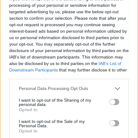
processing of your personal or sensitive information for
targeted advertising by us, please use the below opt-out
section to confirm your selection. Please note that after your
opt-out request is processed you may continue seeing
interest-based ads based on personal information utilized by
us or personal information disclosed to third parties prior to
your opt-out. You may separately opt-out of the further
disclosure of your personal information by third parties on the
IAB’s list of downstream participants. This information may
A Nissan Qashqai-ban debütál az e-POWER hajtáslánc, amely az
also be disclosed by us to third parties on the
IAB’s List of
Downstream Participants
that may further disclose it to other
elektromos autók dinamikáját kínálja, hatótávpara nélkül (Fotó:
third parties.
Nissan)
Please note that this website/app uses one or more Google
Personal Data Processing Opt Outs
A Nissan Qashqai-ban debütál az e-POWER hajtáslánc,
services and may gather and store information including but
not limited to your visit or usage behaviour. You may click to
I want to opt-out of the Sharing of my
amely az elektromos autók dinamikáját kínálja,
personal data.
grant or deny consent to Google and its third-party tags to
hatótávpara nélkül (Fotó: Nissan)
Opted In
use your data for below specified purposes in below Google
consent section.
I want to opt-out of the Sale of my
A japán márka által a Renault-Nissan-Mitsubishi Alliance
Personal Data.
számára fejlesztett, kifejezetten elektromos autóknál
Opted In
alkalmazott
CMF-EV
platformra épült első modell, a