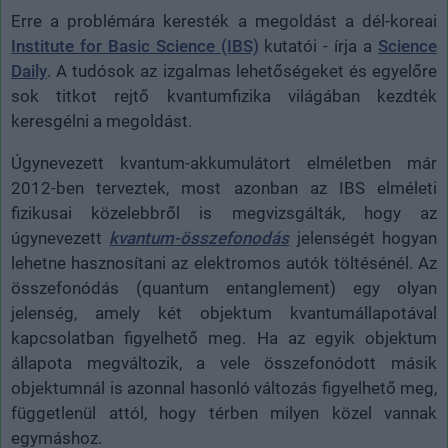
Erre a problémára keresték a megoldást a dél-koreai
Institute for Basic Science (IBS)
kutatói - írja a
Science
Daily
. A tudósok az izgalmas lehetőségeket és egyelőre
sok titkot rejtő kvantumfizika világában kezdték
keresgélni a megoldást.
Úgynevezett kvantum-akkumulátort elméletben már
2012-ben terveztek, most azonban az IBS elméleti
fizikusai közelebbről is megvizsgálták, hogy az
úgynevezett
kvantum-összefonodás
jelenségét hogyan
lehetne hasznosítani az elektromos autók töltésénél. Az
összefonódás (quantum entanglement) egy olyan
jelenség, amely két objektum kvantumállapotával
kapcsolatban figyelhető meg. Ha az egyik objektum
állapota megváltozik, a vele összefonódott másik
objektumnál is azonnal hasonló változás figyelhető meg,
függetlenül attól, hogy térben milyen közel vannak
egymáshoz.