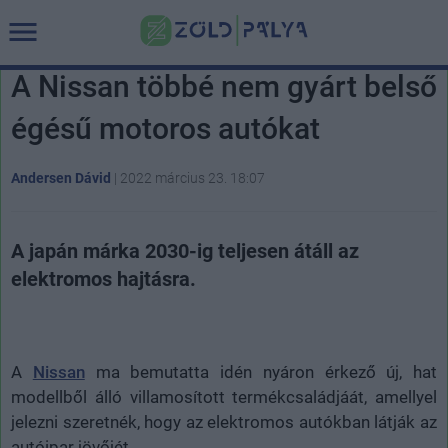
A Nissan többé nem gyárt belső
égésű motoros autókat
Andersen Dávid
|
2022 március 23. 18:07
A japán márka 2030-ig teljesen átáll az
elektromos hajtásra.
A
Nissan
ma bemutatta idén nyáron érkező új, hat
modellből álló villamosított termékcsaládjáát, amellyel
jelezni szeretnék, hogy az elektromos autókban látják az
autóipar jövőjét.