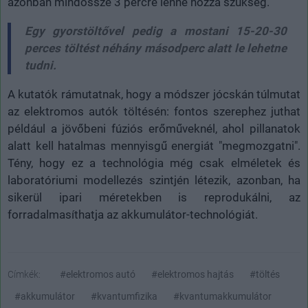
azonban mindössze 3 percre lenne hozzá szükség.
Egy gyorstöltővel pedig a mostani 15-20-30
perces töltést néhány másodperc alatt le lehetne
tudni.
A kutatók rámutatnak, hogy a módszer jócskán túlmutat
az elektromos autók töltésén: fontos szerephez juthat
például a jövőbeni fúziós erőműveknél, ahol pillanatok
alatt kell hatalmas mennyisgű energiát "megmozgatni".
Tény, hogy ez a technológia még csak elméletek és
laboratóriumi modellezés szintjén létezik, azonban, ha
sikerül ipari méretekben is reprodukálni, az
forradalmasíthatja az akkumulátor-technológiát.
Címkék:
#elektromos autó
#elektromos hajtás
#töltés
#akkumulátor
#kvantumfizika
#kvantumakkumulátor