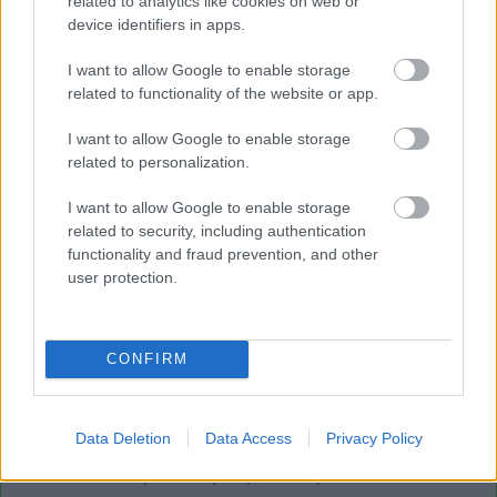
related to analytics like cookies on web or
A Townstar a Nissan kishaszongépjárműveinek legújabb
device identifiers in apps.
modelljeként érkezik (Fotó: Nissan)
I want to allow Google to enable storage
related to functionality of the website or app.
A Townstar a Nissan kishaszongépjárműveinek legújabb
modelljeként érkezik (Fotó: Nissan)
I want to allow Google to enable storage
related to personalization.
2022-ben bemutatkozik a Nissan teljesen elektromos,
kompakt haszongépjármű-kínálatának következő
I want to allow Google to enable storage
related to security, including authentication
generációja, a vadonatúj
Townstar
. A kisáruszállító
functionality and fraud prevention, and other
teljesen elektromos hajtáslánccal, a WLTP kombinált
user protection.
ciklusban 300 km-es hatótávval, 22 kW-os AC, 75 kW-os
DC töltéssel, valamint a szegmensben nem megszokott,
több mint 20 technológiai funkcióval rendelkezik.
CONFIRM
Data Deletion
Data Access
Privacy Policy
Címkék:
#elektromos autó
#elektromos hajtás
#nissan
#e-mobilitás
#juke
#qashqai
#ariya
#townstar
#x-