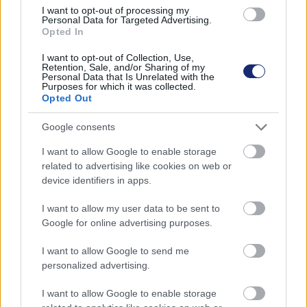
I want to opt-out of processing my
Nissan Ariya
is idén mutatkozik be, a kategória egyik
Personal Data for Targeted Advertising.
Opted In
legnagyobb, 87 kilowattórás akkumulátor-csomagjával.
Itt használják először az e-4ORCE technológiát is,
I want to opt-out of Collection, Use,
amelynek lényege, hogy a nyomatékvezérlés
Retention, Sale, and/or Sharing of my
Personal Data that Is Unrelated with the
kerekenként eltér: az ikermotoros rendszer
Purposes for which it was collected.
Opted Out
zökkenőmentes teljesítményelosztása azonnal reagál a
legkisebb gyorsításra különböző vezetési helyzetekben.
Google consents
I want to allow Google to enable storage
related to advertising like cookies on web or
device identifiers in apps.
I want to allow my user data to be sent to
Google for online advertising purposes.
I want to allow Google to send me
personalized advertising.
I want to allow Google to enable storage