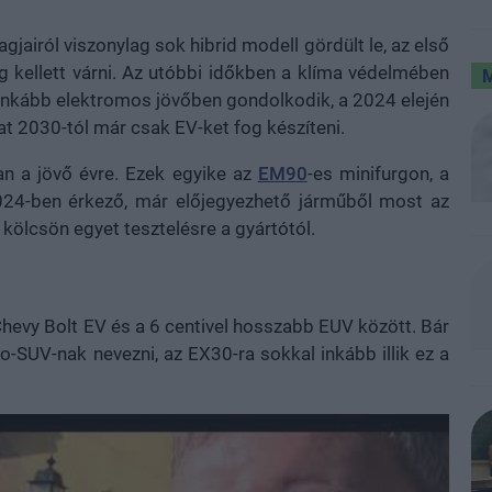
jairól viszonylag sok hibrid modell gördült le, az első
g kellett várni. Az utóbbi időkben a klíma védelmében
inkább elektromos jövőben gondolkodik, a 2024 elején
lat 2030-tól már csak EV-ket fog készíteni.
an a jövő évre. Ezek egyike az
EM90
-es minifurgon, a
024-ben érkező, már előjegyezhető járműből most az
 kölcsön egyet tesztelésre a gyártótól.
hevy Bolt EV és a 6 centivel hosszabb EUV között. Bár
-SUV-nak nevezni, az EX30-ra sokkal inkább illik ez a