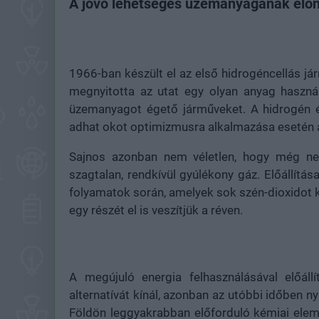
A jövő lehetséges üzemanyagának előny
1966-ban készült el az első hidrogéncellás já
megnyitotta az utat egy olyan anyag használa
üzemanyagot égető járműveket. A hidrogén é
adhat okot optimizmusra alkalmazása esetén
Sajnos azonban nem véletlen, hogy még nem
szagtalan, rendkívül gyúlékony gáz. Előállítás
folyamatok során, amelyek sok szén-dioxidot k
egy részét el is veszítjük a réven.
A megújuló energia felhasználásával előáll
alternatívát kínál, azonban az utóbbi időben 
Földön leggyakrabban előforduló kémiai elem