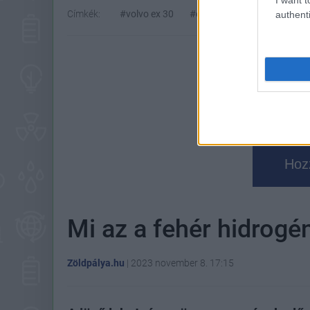
Címkék:
#volvo ex 30
#ev
#elektromos autó
authenti
Hoz
Mi az a fehér hidrogé
Zöldpálya.hu
|
2023 november 8. 17:15