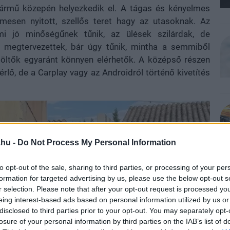
 jármű közepén helyezkedik el. A tágas és kényelmes
emesen nyitott, szellős teret hagy az utasoknak. Az
mi jó minőségűnek tűnik, az ülések szilárdak, de
 megtervezettek, bár úgy tűnik, mintha a semmiből
 töltők egyaránt könnyen elérhetők. A középső részen
rlő, de a Carplay vagy az Androidról történő kivetítés
.hu -
Do Not Process My Personal Information
to opt-out of the sale, sharing to third parties, or processing of your per
formation for targeted advertising by us, please use the below opt-out s
r selection. Please note that after your opt-out request is processed y
eing interest-based ads based on personal information utilized by us or
disclosed to third parties prior to your opt-out. You may separately opt-
losure of your personal information by third parties on the IAB’s list of