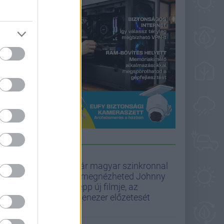
PULIWOOD HÍREK
Már magyar szinkronnal
is megnézheted Johnny
Depp új filmje, az
Ebenezer előzetesét