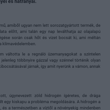
ei és hátrányai.
rmű, amiből ugyan nem lett sorozatgyártott termék, de
ta előtt, ami talán egy nap leválthatja az olajalapú
gése során csak hőt és vizet bocsát ki, ami méltán
 a klímavédelemben.
 váltotta le a regnáló üzemanyagokat a színtelen
a jelenleg többnyire gázzal vagy szénnel történik olyan
ibocsátásával járnak, így amit nyerünk a vámon, annak
ított, úgynevezett zöld hidrogén ígéretes, de drága
nyílt egy kiskapu a probléma megoldására. A hidrogén a
, és a természetben a víztől a növényekig mindenben