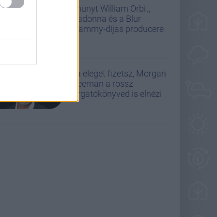
Elhunyt William Orbit,
Madonna és a Blur
Grammy-díjas producere
Ha eleget fizetsz, Morgan
Freeman a rossz
forgatókönyved is elnézi