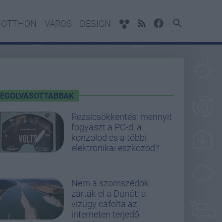
OTTHON
VÁROS
DESIGN
LEGOLVASOTTABBAK
Rezsicsökkentés: mennyit
fogyaszt a PC-d, a
konzolod és a többi
elektronikai eszközöd?
Nem a szomszédok
zárták el a Dunát: a
vízügy cáfolta az
interneten terjedő