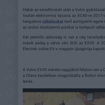
Habár az ezredforduló után a Volvo gyártószalag
tisztán elektromos típusra, az XC40-re 2017-i
hangzatos
vállalásokat
tevő autógyártó egyre 
az utolsó dízelüzemű autókat is befejező válla
Két jelentős újdonság is van a cég tarsolyáb
másik pedig a várva várt SUV, az EX30. A 2
Electrek online EV-s magazin újságírója kapott
A Volvo EX30 mérete nagyjából félúton van a C
a Chevy kezdetben megpróbálta a Boltot micro
leírás.