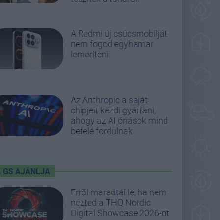
A Redmi új csúcsmobilját
nem fogod egyhamar
lemeríteni
Az Anthropic a saját
chipjeit kezdi gyártani,
ahogy az AI óriások mind
befelé fordulnak
A GS AJÁNLJA
Erről maradtál le, ha nem
nézted a THQ Nordic
Digital Showcase 2026-ot