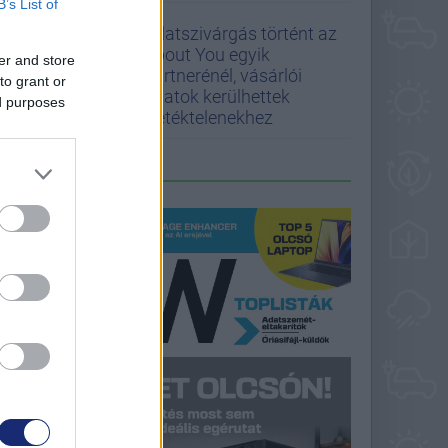
B’s List of
Adatszivárgás történt az
About You egyik
er and store
partnerénél, vásárlói
to grant or
adatok kerülhettek
ed purposes
illetéktelenekhez
LEGFRISSEBB PCW