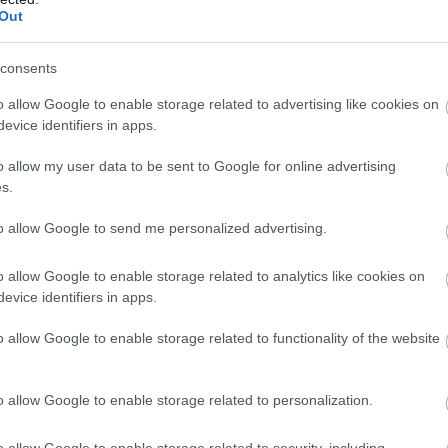
alékra tölteni a járművet. A tesztelő terepre is elvitte
Out
ta, hogy ott is jól teljesít köszönhetően a nagyobb
consents
 a járműnek a meglehetősen olcsó alapmodell. Amit
o allow Google to enable storage related to advertising like cookies on
evice identifiers in apps.
o allow my user data to be sent to Google for online advertising
s.
to allow Google to send me personalized advertising.
o allow Google to enable storage related to analytics like cookies on
evice identifiers in apps.
g: 166,7 hüvelyk.
forint AWD
o allow Google to enable storage related to functionality of the website
 első kiszállításokat 2024 júliusára ígéri a gyártó.
o allow Google to enable storage related to personalization.
o allow Google to enable storage related to security, including