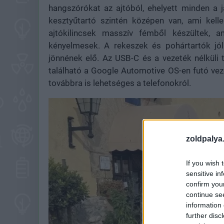
hangszórókat az ajtóból, ehelyett minden a
kesztyűtartó szintén középen van, ami kell
ajtókilincsek masszív fémből készültek, a
kényelmesek. A rekeszek és pohártartók jól
jönnének elő. Az USB-C és a vezeték nélküli
található a Google Automotive OS-en futó vezé
továbbra is lehetséges a telefonokról.
zoldpalya
If you wish 
sensitive in
confirm you
continue se
information 
further disc