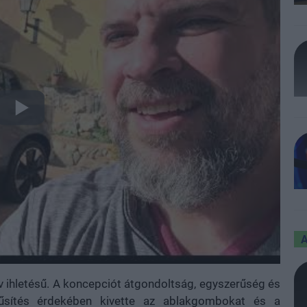
v ihletésű. A koncepciót átgondoltság, egyszerűség és
rűsítés érdekében kivette az ablakgombokat és a