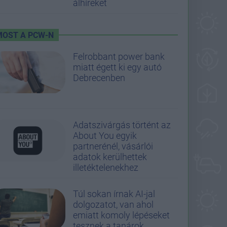
álhíreket
MOST A PCW-N
Felrobbant power bank
miatt égett ki egy autó
Debrecenben
Adatszivárgás történt az
About You egyik
partnerénél, vásárlói
adatok kerülhettek
illetéktelenekhez
Túl sokan írnak AI-jal
dolgozatot, van ahol
emiatt komoly lépéseket
tesznek a tanárok