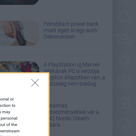
Felrobbant power bank
miatt égett ki egy autó
Debrecenben
A PlayStation új Marvel-
játékának PC-s verziója
tragikus állapotban van, a
közösség nem boldog
sonal or
Hatalmas
ection to
kedvezményekkel vár a
ou may
THQ Nordic Steam-
 personal
vására
out of the
 downstream