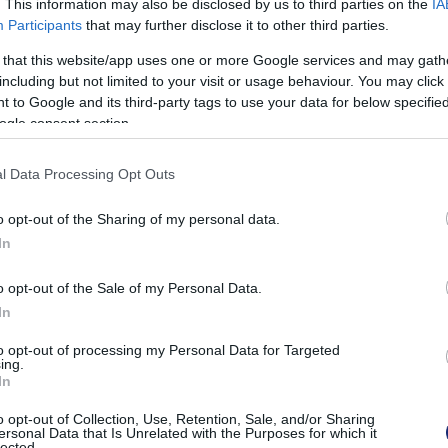
. This information may also be disclosed by us to third parties on the
IA
Participants
that may further disclose it to other third parties.
 that this website/app uses one or more Google services and may gath
including but not limited to your visit or usage behaviour. You may click 
 to Google and its third-party tags to use your data for below specifi
ogle consent section.
l Data Processing Opt Outs
o opt-out of the Sharing of my personal data.
In
o opt-out of the Sale of my Personal Data.
In
to opt-out of processing my Personal Data for Targeted
rmáját. Nagyon hasonlít a nagyobb XC40-es típusra, de
ing.
 az összkép, amit csak fokoz lámpák formája és a
In
k szerint akár 445 km-t is megy egy töltéssel, de a
o opt-out of Collection, Use, Retention, Sale, and/or Sharing
tes szakaszon ez akár tíz százalékkal is több lehet. A
ersonal Data that Is Unrelated with the Purposes for which it
lected.