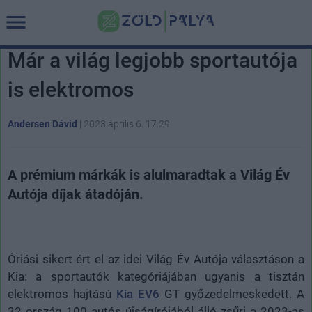
Már a világ legjobb sportautója
is elektromos
Andersen Dávid
|
2023 április 6. 17:29
A prémium márkák is alulmaradtak a Világ Év
Autója díjak átadóján.
Óriási sikert ért el az idei Világ Év Autója választáson a
Kia: a sportautók kategóriájában ugyanis a tisztán
elektromos hajtású
Kia EV6
GT győzedelmeskedett. A
32 ország 100 autós újságírójából álló zsűri a 2023-as