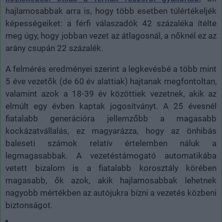
hajlamosabbak arra is, hogy több esetben túlértékeljék
képességeiket: a férfi válaszadók 42 százaléka ítélte
meg úgy, hogy jobban vezet az átlagosnál, a nőknél ez az
arány csupán 22 százalék.
A felmérés eredményei szerint a legkevésbé a több mint
5 éve vezetők (de 60 év alattiak) hajtanak megfontoltan,
valamint azok a 18-39 év közöttiek vezetnek, akik az
elmúlt egy évben kaptak jogosítványt. A 25 évesnél
fiatalabb generációra jellemzőbb a magasabb
kockázatvállalás, ez magyarázza, hogy az önhibás
baleseti számok relatív értelemben náluk a
legmagasabbak. A vezetéstámogató automatikába
vetett bizalom is a fiatalabb korosztály körében
magasabb, ők azok, akik hajlamosabbak lehetnek
nagyobb mértékben az autójukra bízni a vezetés közbeni
biztonságot.