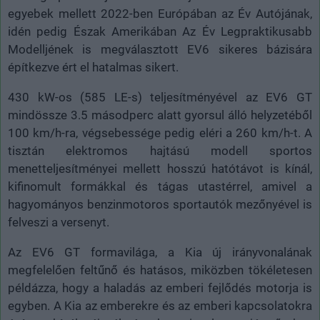
egyebek mellett 2022-ben Európában az Év Autójának,
idén pedig Észak Amerikában Az Év Legpraktikusabb
Modelljének is megválasztott EV6 sikeres bázisára
építkezve ért el hatalmas sikert.
430 kW-os (585 LE-s) teljesítményével az EV6 GT
mindössze 3.5 másodperc alatt gyorsul álló helyzetéből
100 km/h-ra, végsebessége pedig eléri a 260 km/h-t. A
tisztán elektromos hajtású modell sportos
menetteljesítményei mellett hosszú hatótávot is kínál,
kifinomult formákkal és tágas utastérrel, amivel a
hagyományos benzinmotoros sportautók mezőnyével is
felveszi a versenyt.
Az EV6 GT formavilága, a Kia új irányvonalának
megfelelően feltűnő és hatásos, miközben tökéletesen
példázza, hogy a haladás az emberi fejlődés motorja is
egyben. A Kia az emberekre és az emberi kapcsolatokra