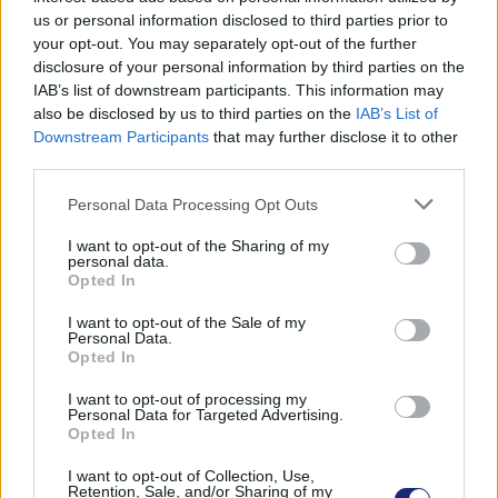
us or personal information disclosed to third parties prior to
your opt-out. You may separately opt-out of the further
disclosure of your personal information by third parties on the
IAB’s list of downstream participants. This information may
also be disclosed by us to third parties on the
IAB’s List of
Downstream Participants
that may further disclose it to other
A túlzott önbizalom veszélyes helyzeteket szülhet az utakon
third parties.
Please note that this website/app uses one or more Google
A magyar autósok harmada gondolja úgy, hogy jobban
Personal Data Processing Opt Outs
services and may gather and store information including but
vezet az átlagnál, 10 emberből 8 pedig úgy érzi, hogy
not limited to your visit or usage behaviour. You may click to
I want to opt-out of the Sharing of my
általában maximális rálátással van a közlekedési
personal data.
grant or deny consent to Google and its third-party tags to
Opted In
helyzetekre, és elsősorban önmaga felelős azért, hogy
use your data for below specified purposes in below Google
autóvezetés közben veszélybe kerül-e. Tény, hogy egy
consent section.
I want to opt-out of the Sale of my
Personal Data.
egészséges magabiztosságra szükség van a volán
Opted In
mögött, a kérdés azonban az, hogyan lehet megtalálni az
egyensúlyt a túlzott önbizalom és józan belátás között.
I want to opt-out of processing my
Personal Data for Targeted Advertising.
Opted In
I want to opt-out of Collection, Use,
Retention, Sale, and/or Sharing of my