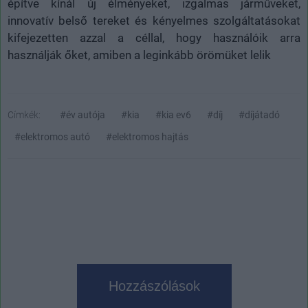
építve kínál új élményeket, izgalmas járműveket,
innovatív belső tereket és kényelmes szolgáltatásokat
kifejezetten azzal a céllal, hogy használóik arra
használják őket, amiben a leginkább örömüket lelik
Címkék:
#év autója
#kia
#kia ev6
#díj
#díjátadó
#elektromos autó
#elektromos hajtás
Hozzászólások