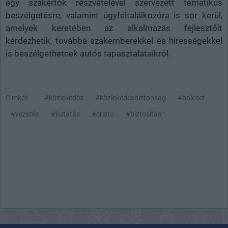
egy szakértők részvételével szervezett tematikus
beszélgetésre, valamint ügyféltalálkozóra is sor kerül,
amelyek keretében az alkalmazás fejlesztőit
kérdezhetik, továbbá szakemberekkel és hírességekkel
is beszélgethetnek autós tapasztalataikról.
Címkék:
#közlekedés
#közlekedésbiztonság
#baleset
#vezetés
#kutatás
#cristo
#biztosítás