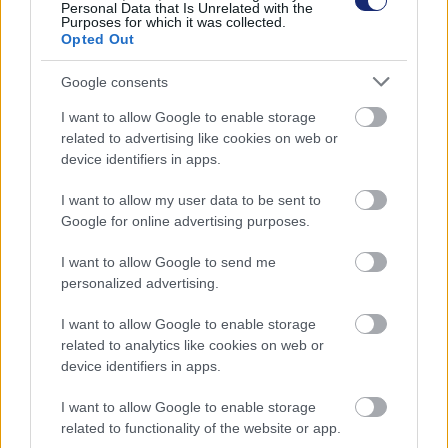
A felhasználásalapú autós szolgáltatásairól ismert
Personal Data that Is Unrelated with the
Purposes for which it was collected.
Cristo alkalmazás tavasszal újabb közlekedésbiztonsági
Opted Out
kampányt indít a Drivingcamp szakmai partnerségével,
ami arra keresi a választ, hogy mi magyarázza a sokszor
Google consents
alaptalan, fals kontrollérzetet az autóvezetőkben, és
I want to allow Google to enable storage
milyen veszélyeket rejt, ha bátrabb műveleteket is
related to advertising like cookies on web or
megengednek maguknak. Hiába van ugyanis a kormány
device identifiers in apps.
a kezünkben, az utakon nem minden rajtunk múlik. Az
I want to allow my user data to be sent to
adott helyzetnek csupán a saját autónk határáig vagyunk
Google for online advertising purposes.
urai, a sokszereplős közlekedésben ezernyi váratlan
szituációval találkozhatunk, a helyzet pedig bármelyik
I want to allow Google to send me
pillanatban kiszámíthatatlanná válhat.
personalized advertising.
Autóvezetőként mindenkinek felelőssége van a
I want to allow Google to enable storage
közúti közlekedés e sajátosságának
related to analytics like cookies on web or
device identifiers in apps.
tudatosításában. A Cristo elkötelezett a
biztonságos autózás mellett, célja, hogy olyan
I want to allow Google to enable storage
autós közösségnek nyújtson szolgáltatást, akik
related to functionality of the website or app.
nemcsak saját magukra, de másokra is figyelnek