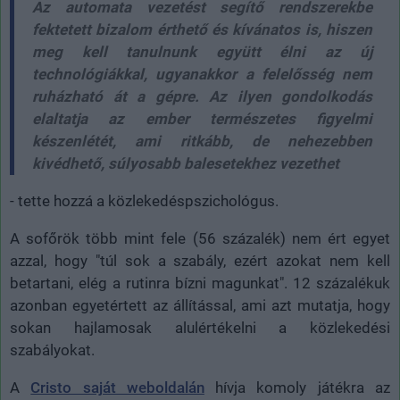
Az automata vezetést segítő rendszerekbe
fektetett bizalom érthető és kívánatos is, hiszen
meg kell tanulnunk együtt élni az új
technológiákkal, ugyanakkor a felelősség nem
ruházható át a gépre. Az ilyen gondolkodás
elaltatja az ember természetes figyelmi
készenlétét, ami ritkább, de nehezebben
kivédhető, súlyosabb balesetekhez vezethet
- tette hozzá a közlekedéspszichológus.
A sofőrök több mint fele (56 százalék) nem ért egyet
azzal, hogy "túl sok a szabály, ezért azokat nem kell
betartani, elég a rutinra bízni magunkat". 12 százalékuk
azonban egyetértett az állítással, ami azt mutatja, hogy
sokan hajlamosak alulértékelni a közlekedési
szabályokat.
A
Cristo saját weboldalán
hívja komoly játékra az