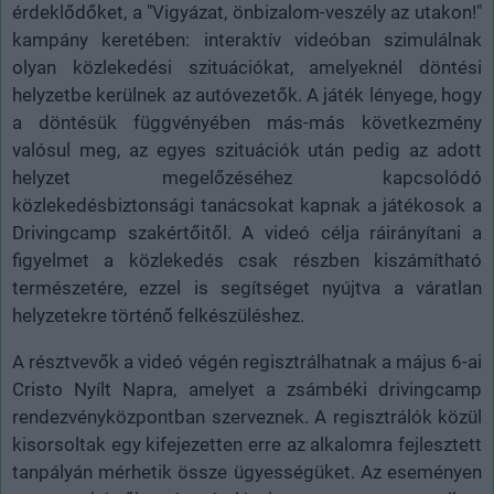
érdeklődőket, a "Vigyázat, önbizalom-veszély az utakon!"
kampány keretében: interaktív videóban szimulálnak
olyan közlekedési szituációkat, amelyeknél döntési
helyzetbe kerülnek az autóvezetők. A játék lényege, hogy
a döntésük függvényében más-más következmény
valósul meg, az egyes szituációk után pedig az adott
helyzet megelőzéséhez kapcsolódó
közlekedésbiztonsági tanácsokat kapnak a játékosok a
Drivingcamp szakértőitől. A videó célja ráirányítani a
figyelmet a közlekedés csak részben kiszámítható
természetére, ezzel is segítséget nyújtva a váratlan
helyzetekre történő felkészüléshez.
A résztvevők a videó végén regisztrálhatnak a május 6-ai
Cristo Nyílt Napra, amelyet a zsámbéki drivingcamp
rendezvényközpontban szerveznek. A regisztrálók közül
kisorsoltak egy kifejezetten erre az alkalomra fejlesztett
tanpályán mérhetik össze ügyességüket. Az eseményen