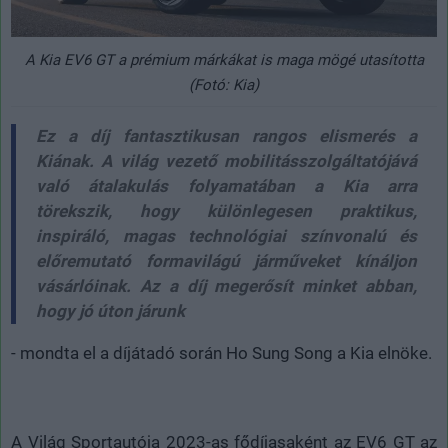
A Kia EV6 GT a prémium márkákat is maga mögé utasította
(Fotó: Kia)
Ez a díj fantasztikusan rangos elismerés a
Kiának. A világ vezető mobilitásszolgáltatójává
való átalakulás folyamatában a Kia arra
törekszik, hogy különlegesen praktikus,
inspiráló, magas technológiai színvonalú és
előremutató formavilágú járműveket kínáljon
vásárlóinak. Az a díj megerősít minket abban,
hogy jó úton járunk
- mondta el a díjátadó során Ho Sung Song a Kia elnöke.
A Világ Sportautója 2023-as fődíjasaként az EV6 GT az