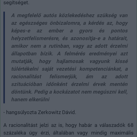
segítséget.
A megfelelő autós közlekedéshez szükség van
az egészséges önbizalomra, a kérdés az, hogy
képes-e az ember a gyors és pontos
helyzetfelismerésre, és azonosítja-e a határait,
amikor nem a rutinban, vagy az adott érzelmi
állapotban bízik. A felmérés eredményei azt
mutatják, hogy hajlamosak vagyunk kissé
túlértékelni saját vezetési kompetenciánkat, a
racionalitást felismerjük, ám az adott
szituációban időnként érzelmi érvek mentén
döntünk. Pedig a kockázatot nem megúszni kell,
hanem elkerülni
- hangsúlyozta Zerkowitz Dávid.
A racionalitást jelzi az is, hogy habár a válaszadók 68
százaléka úgy érzi, általában vagy mindig maximális