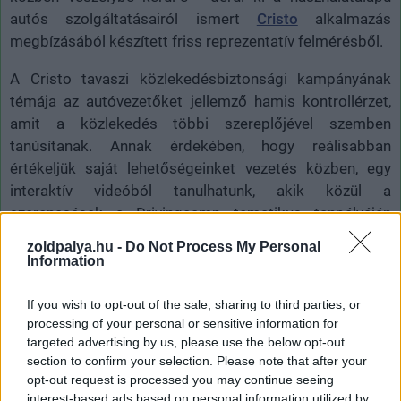
autós szolgáltatásairól ismert
Cristo
alkalmazás
megbízásából készített friss reprezentatív felmérésből.
A Cristo tavaszi közlekedésbiztonsági kampányának
témája az autóvezetőket jellemző hamis kontrollérzet,
amit a közlekedés többi szereplőjével szemben
tanúsítanak. Annak érdekében, hogy reálisabban
értékeljük saját lehetőségeinket vezetés közben, egy
interaktív videóból tanulhatunk, akik közül a
szerencsések a Drivingcamp tematikus tanpályáján
élesben is próbára tehetik, sőt összemérhetik vezetési
zoldpalya.hu -
Do Not Process My Personal
képességeiket május 6-án.
Information
If you wish to opt-out of the sale, sharing to third parties, or
processing of your personal or sensitive information for
targeted advertising by us, please use the below opt-out
section to confirm your selection. Please note that after your
opt-out request is processed you may continue seeing
interest-based ads based on personal information utilized by