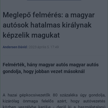
Meglepő felmérés: a magyar
autósok hatalmas királynak
képzelik magukat
Andersen Dávid
|
2023 április 5. 17:49
Felmérték, hány magyar autós magyar autós
gondolja, hogy jobban vezet másoknál
A hazai gépkocsivezetők 80 százaléka úgy gondolja,
kizárólag önmaga felelős azért, hogy autóvezetés
közben veszélybe kerül-e - derül ki a használatalapú