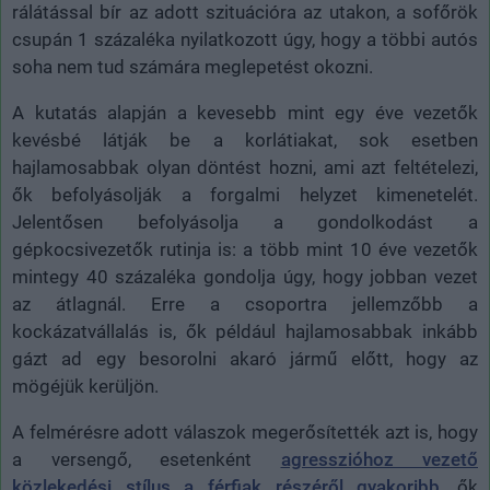
rálátással bír az adott szituációra az utakon, a sofőrök
csupán 1 százaléka nyilatkozott úgy, hogy a többi autós
soha nem tud számára meglepetést okozni.
A kutatás alapján a kevesebb mint egy éve vezetők
kevésbé látják be a korlátiakat, sok esetben
hajlamosabbak olyan döntést hozni, ami azt feltételezi,
ők befolyásolják a forgalmi helyzet kimenetelét.
Jelentősen befolyásolja a gondolkodást a
gépkocsivezetők rutinja is: a több mint 10 éve vezetők
mintegy 40 százaléka gondolja úgy, hogy jobban vezet
az átlagnál. Erre a csoportra jellemzőbb a
kockázatvállalás is, ők például hajlamosabbak inkább
gázt ad egy besorolni akaró jármű előtt, hogy az
mögéjük kerüljön.
A felmérésre adott válaszok megerősítették azt is, hogy
a versengő, esetenként
agresszióhoz vezető
közlekedési stílus a férfiak részéről gyakoribb
, ők