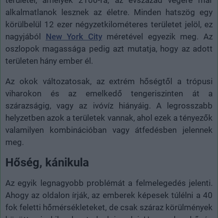
alkalmatlanok lesznek az életre. Minden hatszög egy
körülbelül 12 ezer négyzetkilométeres területet jelöl, ez
nagyjából
New York City
méretével egyezik meg. Az
oszlopok magassága pedig azt mutatja, hogy az adott
területen hány ember él.
Az okok változatosak, az extrém hőségtől a trópusi
viharokon és az emelkedő tengeriszinten át a
szárazságig, vagy az ivóvíz hiányáig. A legrosszabb
helyzetben azok a területek vannak, ahol ezek a tényezők
valamilyen kombinációban vagy átfedésben jelennek
meg.
Hőség, kánikula
Az egyik legnagyobb problémát a felmelegedés jelenti.
Ahogy az oldalon írják, az emberek képesek túlélni a 40
fok feletti hőmérsékleteket, de csak száraz körülmények