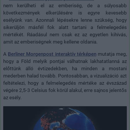
nem kerülheti el az emberiség, de a súlyosabb
következmények elkerülésére is egyre kevesebb
esélyünk van. Azonnali lépésekre lenne szükség, hogy
sikerüljön másfél fok alatt tartani a felmelegedés
mértékét. Ráadásul nem csak ez az egyetlen kihívás,
amit az emberiségnek meg kellene oldania.
A
Berliner Morgenpost interaktív térképen
mutatja meg,
hogy a Föld melyik pontjai válhatnak lakhatatlanná az
előttünk álló évtizedekben, ha minden a mostani
mederben halad tovább. Pontosabban, a vizualizáció azt
feltételezi, hogy a felmelegedés mértéke az évszázad
végére 2,5-3 Celsius fok körül alakul, erre sajnos jelentős
az esély.