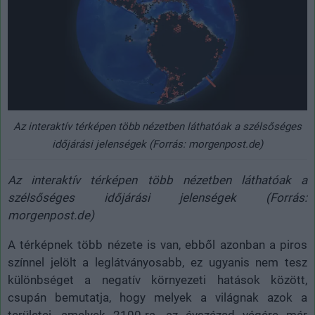
Az interaktív térképen több nézetben láthatóak a szélsőséges
időjárási jelenségek (Forrás: morgenpost.de)
Az interaktív térképen több nézetben láthatóak a
szélsőséges időjárási jelenségek (Forrás:
morgenpost.de)
A térképnek több nézete is van, ebből azonban a piros
színnel jelölt a leglátványosabb, ez ugyanis nem tesz
különbséget a negatív környezeti hatások között,
csupán bemutatja, hogy melyek a világnak azok a
területei, amelyek 2100-ra, az évszázad végére már