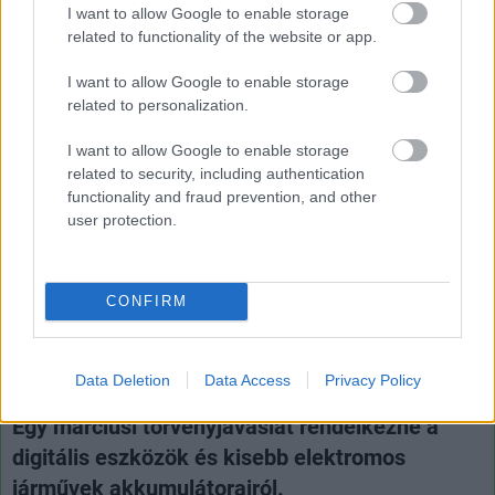
I want to allow Google to enable storage
related to functionality of the website or app.
I want to allow Google to enable storage
related to personalization.
Hozzászólások
I want to allow Google to enable storage
related to security, including authentication
functionality and fraud prevention, and other
user protection.
Visszatérhetnek a cserélhető
akkumulátoros telefonok
CONFIRM
Andersen Dávid
|
2022 április 6. 18:14
Data Deletion
Data Access
Privacy Policy
Egy márciusi törvényjavaslat rendelkezne a
digitális eszközök és kisebb elektromos
járművek akkumulátorairól.