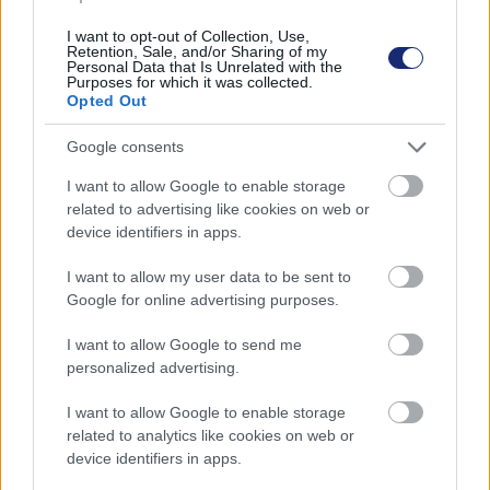
I want to opt-out of Collection, Use,
A szélsőséges viharok, hurrikánok, tájfunok, ciklonok
Retention, Sale, and/or Sharing of my
Personal Data that Is Unrelated with the
óriási pusztítást végeznek a partok mentén - olykor a
Purposes for which it was collected.
szárazföld belsejében is - amit az ezzel együttjáró
Opted Out
áradások súlyosbítanak. Bár elképzelhető, hogy ezek
Google consents
gyakorisága nem növekszik, azonban azzal kell
számolni, hogy a jövő viharai jóval durvábbak lesznek,
I want to allow Google to enable storage
mint a mostaniak. Ez azért is különösen veszélyes, mert
related to advertising like cookies on web or
device identifiers in apps.
sokszor kifejezetten sűrűn lakott területeket érintenek a
hasonló időjárási jelenségek.
I want to allow my user data to be sent to
Google for online advertising purposes.
I want to allow Google to send me
Címkék:
#klímaváltozás
#környezetszennyezés
personalized advertising.
#felmelegedés
#tengerszint
#térkép
I want to allow Google to enable storage
related to analytics like cookies on web or
device identifiers in apps.