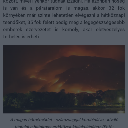
között, mivel ilyenkor tudnak izzadni. Ha azonban hőség
is van és a párataralom is magas, akkor 32 fok
környékén már szinte lehetetlen elvégezni a hétköznapi
teendőket, 35 fok felett pedig még a legegészségesebb
emberek szervezetét is komoly, akár életveszélyes
terhelés is érheti.
A magas hőmérséklet - szárazsággal kombinálva - kiváló
táptalaj a hatalmas erdőtüzek kialakulásához (Fotó: