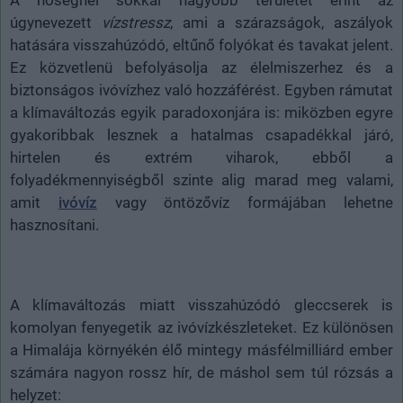
A hőségnél sokkal nagyobb területet érint az
úgynevezett
vízstressz
, ami a szárazságok, aszályok
hatására visszahúzódó, eltűnő folyókat és tavakat jelent.
Ez közvetlenü befolyásolja az élelmiszerhez és a
biztonságos ivóvízhez való hozzáférést. Egyben rámutat
a klímaváltozás egyik paradoxonjára is: miközben egyre
gyakoribbak lesznek a hatalmas csapadékkal járó,
hirtelen és extrém viharok, ebből a
folyadékmennyiségből szinte alig marad meg valami,
amit
ivóvíz
vagy öntözővíz formájában lehetne
hasznosítani.
A klímaváltozás miatt visszahúzódó gleccserek is
komolyan fenyegetik az ivóvízkészleteket. Ez különösen
a Himalája környékén élő mintegy másfélmilliárd ember
számára nagyon rossz hír, de máshol sem túl rózsás a
helyzet: