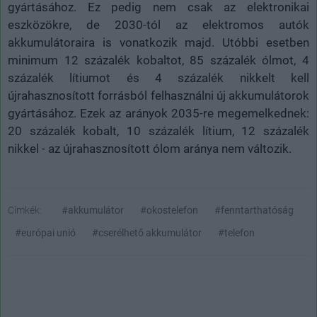
gyártásához. Ez pedig nem csak az elektronikai
eszközökre, de 2030-tól az elektromos autók
akkumulátoraira is vonatkozik majd. Utóbbi esetben
minimum 12 százalék kobaltot, 85 százalék ólmot, 4
százalék lítiumot és 4 százalék nikkelt kell
újrahasznosított forrásból felhasználni új akkumulátorok
gyártásához. Ezek az arányok 2035-re megemelkednek:
20 százalék kobalt, 10 százalék lítium, 12 százalék
nikkel - az újrahasznosított ólom aránya nem változik.
Címkék:
#akkumulátor
#okostelefon
#fenntarthatóság
#európai unió
#cserélhető akkumulátor
#telefon