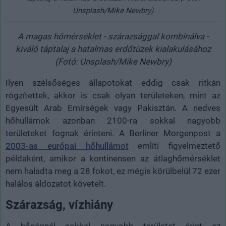
Unsplash/Mike Newbry)
A magas hőmérséklet - szárazsággal kombinálva -
kiváló táptalaj a hatalmas erdőtüzek kialakulásához
(Fotó: Unsplash/Mike Newbry)
Ilyen szélsőséges állapotokat eddig csak ritkán
rögzítettek, akkor is csak olyan területeken, mint az
Egyesült Arab Emírségek vagy Pakisztán. A nedves
hőhullámok azonban 2100-ra sokkal nagyobb
területeket fognak érinteni. A Berliner Morgenpost a
2003-as európai hőhullámot
említi figyelmeztető
példaként, amikor a kontinensen az átlaghőmérséklet
nem haladta meg a 28 fokot, ez mégis körülbelül 72 ezer
halálos áldozatot követelt.
Szárazság, vízhiány