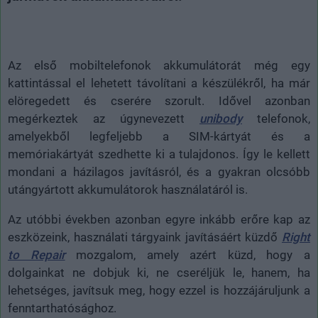
Az első mobiltelefonok akkumulátorát még egy
kattintással el lehetett távolítani a készülékről, ha már
elöregedett és cserére szorult. Idővel azonban
megérkeztek az úgynevezett
unibody
telefonok,
amelyekből legfeljebb a SIM-kártyát és a
memóriakártyát szedhette ki a tulajdonos. Így le kellett
mondani a házilagos javításról, és a gyakran olcsóbb
utángyártott akkumulátorok használatáról is.
Az utóbbi években azonban egyre inkább erőre kap az
eszközeink, használati tárgyaink javításáért küzdő
Right
to Repair
mozgalom, amely azért küzd, hogy a
dolgainkat ne dobjuk ki, ne cseréljük le, hanem, ha
lehetséges, javítsuk meg, hogy ezzel is hozzájáruljunk a
fenntarthatósághoz.