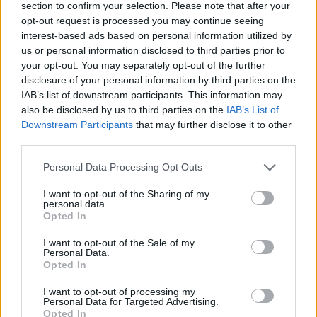
section to confirm your selection. Please note that after your
embert érinthet világszerte.
opt-out request is processed you may continue seeing
interest-based ads based on personal information utilized by
us or personal information disclosed to third parties prior to
your opt-out. You may separately opt-out of the further
disclosure of your personal information by third parties on the
IAB’s list of downstream participants. This information may
also be disclosed by us to third parties on the
IAB’s List of
Downstream Participants
that may further disclose it to other
third parties.
Please note that this website/app uses one or more Google
Personal Data Processing Opt Outs
services and may gather and store information including but
not limited to your visit or usage behaviour. You may click to
I want to opt-out of the Sharing of my
personal data.
grant or deny consent to Google and its third-party tags to
A sarkvidéki jég csak egy a súlyosbító tényezők közül (Fotó:
Opted In
use your data for below specified purposes in below Google
Unsplash/Melissa Bradley)
consent section.
I want to opt-out of the Sale of my
Personal Data.
Opted In
A sarkvidéki jég csak egy a súlyosbító tényezők közül
(Fotó: Unsplash/Melissa Bradley)
I want to opt-out of processing my
Personal Data for Targeted Advertising.
Trópusi viharok
Opted In