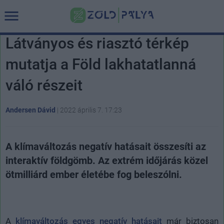
Látványos és riasztó térkép
mutatja a Föld lakhatatlanná
váló részeit
Andersen Dávid
|
2022 április 7. 17:23
A klímaváltozás negatív hatásait összesíti az
interaktív földgömb. Az extrém időjárás közel
ötmilliárd ember életébe fog beleszólni.
A
klímaváltozás egyes negatív hatásait
már biztosan