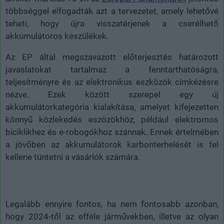
többséggel elfogadták azt a tervezetet, amely lehetővé
teheti, hogy újra visszatérjenek a cserélhető
akkumulátoros készülékek.
Az EP által megszavazott előterjesztés határozott
javaslatokat tartalmaz a fenntarthatóságra,
teljesítményre és az elektronikus eszközök címkézésre
nézve. Ezek között szerepel egy új
akkumulátorkategória kialakítása, amelyet kifejezetten
könnyű közlekedés eszözökhöz, például elektromos
biciklikhez és e-robogókhoz szánnak. Ennek értelmében
a jövőben az akkumulátorok karbonterhelését is fel
kellene tüntetni a vásárlók számára.
Legalább ennyire fontos, ha nem fontosabb azonban,
hogy 2024-től az efféle járművekben, illetve az olyan