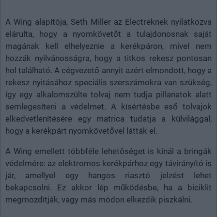
A Wing alapítója, Seth Miller az Electreknek nyilatkozva
elárulta, hogy a nyomkövetőt a tulajdonosnak saját
magának kell elhelyeznie a kerékpáron, mivel nem
hozzák nyilvánosságra, hogy a titkos rekesz pontosan
hol található. A cégvezető annyit azért elmondott, hogy a
rekesz nyitásához speciális szerszámokra van szükség,
így egy alkalomszülte tolvaj nem tudja pillanatok alatt
semlegesíteni a védelmet. A kísértésbe eső tolvajok
elkedvetlenítésére egy matrica tudatja a külvilággal,
hogy a kerékpárt nyomkövetővel látták el.
A Wing emellett többféle lehetőséget is kínál a bringák
védelmére: az elektromos kerékpárhoz egy távirányító is
jár, amellyel egy hangos riasztó jelzést lehet
bekapcsolni. Ez akkor lép működésbe, ha a biciklit
megmozdítják, vagy más módon elkezdik piszkálni.