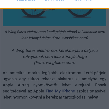
A Wing Bikes elektromos kerékpárjait ellopó tolvajoknak nem
lesz könnyű dolga (Fotó: wingbikes.com)
A Wing Bikes elektromos kerékpárjaira pályázó
tolvajoknak nem lesz könnyű dolga
(Fotó: wingbikes.com)
Az amerikai márka legújabb elektromos kerékpárjain
ugyanis egy titkos rekeszt alakított ki, amelybe egy
Apple Airtag nyomkövetőt lehet elrejteni. Ennek
segítségével az Apple
Find My iPhone
szolgáltatásával
lehet nyomon követni a kerékpár tartózkodási helyét.