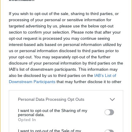
városi élet megkönnyítéséhez kreatívabb, zöld
megoldásokra lenne szükség, a tanulmány arra
If you wish to opt-out of the sale, sharing to third parties, or
processing of your personal or sensitive information for
figyelmezteti a döntéshozókat, hogy gondoskodniuk kell
targeted advertising by us, please use the below opt-out
a városok, épületek meleg elleni védelméről
, az
section to confirm your selection. Please note that after your
egészségügyi kockázatok csökkentéséről, ugyanis az
opt-out request is processed you may continue seeing
már világosan látszik, hogy az emberi szervezet még a
interest-based ads based on personal information utilized by
melegebb éghajlaton (pl. Afrika, Közép-Amerika és a
us or personal information disclosed to third parties prior to
your opt-out. You may separately opt-out of the further
Közel-Kelet) élők esetében sem képes magától
disclosure of your personal information by third parties on the
alkalmazkodni az emelkedő éjszakai hőmérséklethez.
IAB’s list of downstream participants. This information may
also be disclosed by us to third parties on the
IAB’s List of
Downstream Participants
that may further disclose it to other
third parties.
Címkék:
#globális felmelegedés
#alvászavar
#kutatás
Please note that this website/app uses one or more Google
Personal Data Processing Opt Outs
#légkondi
services and may gather and store information including but
not limited to your visit or usage behaviour. You may click to
I want to opt-out of the Sharing of my
personal data.
grant or deny consent to Google and its third-party tags to
Opted In
use your data for below specified purposes in below Google
consent section.
I want to opt-out of the Sale of my