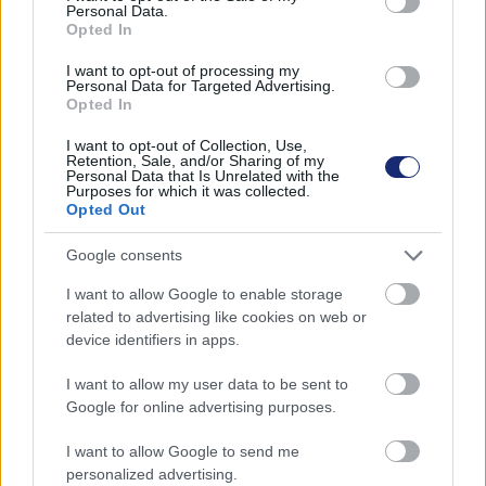
Personal Data.
Opted In
I want to opt-out of processing my
Personal Data for Targeted Advertising.
Opted In
Hozzászólások
I want to opt-out of Collection, Use,
Retention, Sale, and/or Sharing of my
Personal Data that Is Unrelated with the
Purposes for which it was collected.
Opted Out
Így védik az elektromos bringát
a tolvajoktól
Google consents
I want to allow Google to enable storage
related to advertising like cookies on web or
Andersen Dávid
|
2022 május 26. 17:38
device identifiers in apps.
I want to allow my user data to be sent to
Jönnek a riasztóval és nyomkövetővel
Google for online advertising purposes.
felszerelt elektromos kerékpárok.
I want to allow Google to send me
personalized advertising.