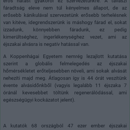
erős hatást gyakorol ez szervezetünkre. A tavaszi
fáradtság eleve nem túl kényelmes állapot, de az
erősebb kánikulával szervezetünk erősebb terhelésnek
van kitéve, idegrendszerünk is máshogy fárad el, sokat
izzadunk, könnyebben fáradunk, ez pedig
kimerültséghez, ingerlékenységhez vezet, ami az
éjszakai alvásra is negatív hatással van.
A Koppenhágai Egyetem nemrég lezajlott kutatása
szerint a globális felmelegedés az éjszakai
hőmérsékletet erőteljesebben növeli, ami sokak alvását
nehezíti majd meg. Átlagosan így is 44 órát veszítünk
évente alvásidőnkből (vagyis legalább 11 éjszaka 7
óránál kevesebbet töltünk regenerálódással, ami
egészségügyi kockázatot jelent).
A kutatók 68 országból 47 ezer ember éjszakai