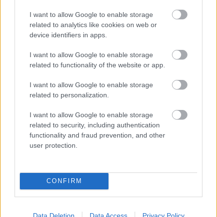
I want to allow Google to enable storage
A biciklitolvajok jellemzően a drágább, jobb minőségű
related to analytics like cookies on web or
kerékpárokra utaznak, a tulajdonos pedig annyit tehet,
device identifiers in apps.
hogy igyekszik minél jobban megnehezíteni a dolgukat
I want to allow Google to enable storage
biztonsági zárak vagy nehezebben leküzdhető láncok
related to functionality of the website or app.
segítségével.
I want to allow Google to enable storage
Ahogy egyre népszerűbbé válnak az
elektromos biciklik
,
related to personalization.
úgy csapnak le egyre gyakrabban a tolvajok is ezekre, a
hagyományos bringákhoz képest jóval többe kerülő
I want to allow Google to enable storage
related to security, including authentication
járgányokra. Ez ellen igyekeznek megoldást kínálni a
functionality and fraud prevention, and other
Wing Bikes - írja az
Electrek
.
user protection.
CONFIRM
Data Deletion
Data Access
Privacy Policy