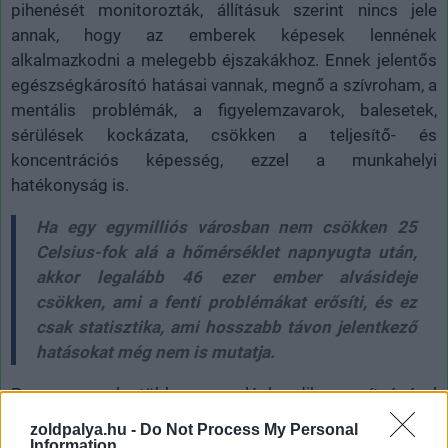
pihenését monitorozták, állításuk szerint nincs jele
annak, hogy az emberek képesek lennének
alkalmazkodni a melegebb éjszakákhoz. Ennek jelentős
egészségkárosító hatásai vannak, megnő a szívroham, a
mentális problémák, a figyelemzavarok, balesetek,
sérülések kockázata, csökken a teljesítő- és
koncentrációs képesség, ezzel a munkahelyi
hatékonyság is.
Ha egy egymilliós városban nem csökken 25
Celsius-fok alá a hőmérséklet napnyugta után,
akkor legalább 46 ezer ember alvásideje
csökken, ami a fenti problémákat erősíti, és ez
csak statisztika, ami hosszabb távon jelentkező
hatásokat még nem is mutatja.
Persze a legtöbben a légkondik segítségével
maszkoljuk el ezeket a problémákat, de ezzel csak a
zoldpalya.hu -
Do Not Process My Personal
problémákat kiváltó folyamatokat erősítjük tovább, a
Information