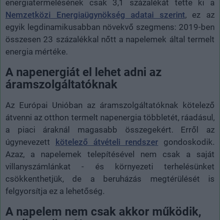
energiatermelésének csak 3,1 százalékát tette ki a
Nemzetközi Energiaügynökség adatai szerint
, ez az
egyik legdinamikusabban növekvő szegmens: 2019-ben
összesen 23 százalékkal nőtt a napelemek által termelt
energia mértéke.
A napenergiát el lehet adni az
áramszolgáltatóknak
Az Európai Unióban az áramszolgáltatóknak kötelező
átvenni az otthon termelt napenergia többletét, ráadásul,
a piaci áraknál magasabb összegekért. Erről az
úgynevezett
kötelező átvételi rendszer
gondoskodik.
Azaz, a napelemek telepítésével nem csak a saját
villanyszámlánkat - és környezeti terhelésünket
csökkenthetjük, de a beruházás megtérülését is
felgyorsítja ez a lehetőség.
A napelem nem csak akkor működik,