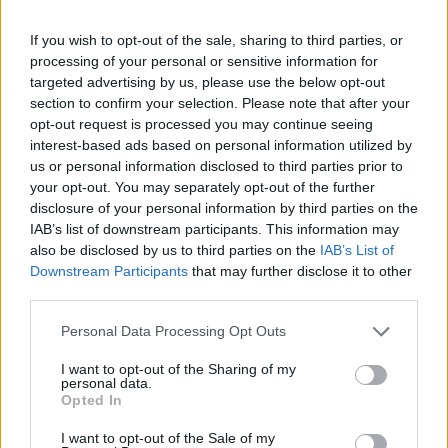
Szintén a Nemzetközi Energiaügynökség egyik
If you wish to opt-out of the sale, sharing to third parties, or
dokumentumából, a 2021-es World Energy Outlook
processing of your personal or sensitive information for
jelentésből derül ki, hogy a napenergia fajlagos költségei
targeted advertising by us, please use the below opt-out
lényegesen alacsonyabbak, mint a gáz-ból vagy szénből
section to confirm your selection. Please note that after your
előállított energiáé. A szervezet ezt a napelemek
opt-out request is processed you may continue seeing
interest-based ads based on personal information utilized by
váratlanul gyors terjedésével magyarázza, az előrejelzés
us or personal information disclosed to third parties prior to
szerint pedig 2040-re a napelemekből származó energia
your opt-out. You may separately opt-out of the further
mennyisége 43 százalékkal gyarapodik majd.
disclosure of your personal information by third parties on the
IAB’s list of downstream participants. This information may
also be disclosed by us to third parties on the
IAB’s List of
Downstream Participants
that may further disclose it to other
third parties.
Please note that this website/app uses one or more Google
Personal Data Processing Opt Outs
services and may gather and store information including but
not limited to your visit or usage behaviour. You may click to
I want to opt-out of the Sharing of my
personal data.
grant or deny consent to Google and its third-party tags to
Opted In
use your data for below specified purposes in below Google
consent section.
I want to opt-out of the Sale of my