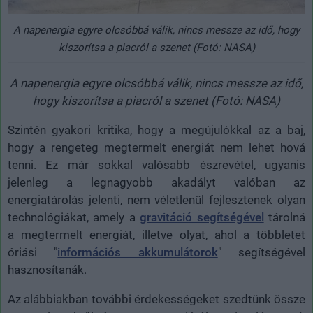
A napenergia egyre olcsóbbá válik, nincs messze az idő, hogy
kiszorítsa a piacról a szenet (Fotó: NASA)
A napenergia egyre olcsóbbá válik, nincs messze az idő,
hogy kiszorítsa a piacról a szenet (Fotó: NASA)
Szintén gyakori kritika, hogy a megújulókkal az a baj,
hogy a rengeteg megtermelt energiát nem lehet hová
tenni. Ez már sokkal valósabb észrevétel, ugyanis
jelenleg a legnagyobb akadályt valóban az
energiatárolás jelenti, nem véletlenül fejlesztenek olyan
technológiákat, amely a
gravitáció segítségével
tárolná
a megtermelt energiát, illetve olyat, ahol a többletet
óriási "
információs akkumulátorok
" segítségével
hasznosítanák.
Az alábbiakban további érdekességeket szedtünk össze