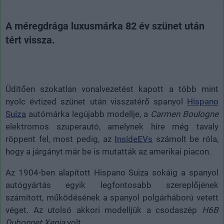
A méregdrága luxusmárka 82 év szünet után
tért vissza.
Üdítően szokatlan vonalvezetést kapott a több mint
nyolc évtized szünet után visszatérő spanyol
Hispano
Suiza
autómárka legújabb modellje, a
Carmen Boulogne
elektromos szuperautó, amelynek híre még tavaly
röppent fel, most pedig, az
InsideEVs
számolt be róla,
hogy a járgányt már be is mutatták az amerikai piacon.
Az 1904-ben alapított Hispano Suiza sokáig a spanyol
autógyártás egyik legfontosabb szereplőjének
számított, működésének a spanyol polgárháború vetett
véget. Az utolsó akkori modelljük a csodaszép
H6B
Dubonnet Xenia
volt.