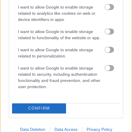
elszívjuk belőle az energiát. Ez természetesen nem igaz,
I want to allow Google to enable storage
mint ahogy az sem, hogy a
napelemek rákkeltőek
related to analytics like cookies on web or
device identifiers in apps.
lennének, de az sem, hogy a napenergiától a növények
megállnak a fejlődésben.
I want to allow Google to enable storage
related to functionality of the website or app.
Ami probléma lehet, az a napelemek elhelyezése,
ugyanis viszonylag nagy területre van szükség a
I want to allow Google to enable storage
haétkony működtetésükhöz. Ez azért jelent gondot, mert
related to personalization.
sokszor a
mezőgazdsági művelésre alkalmas
I want to allow Google to enable storage
területekre
telepítik a paneleket, ami viszont az
related to security, including authentication
élelmiszer-termelést korlátozza. Egy kreatív ötlet
functionality and fraud prevention, and other
azonban erre is megoldást kínál, a különféle vizek
user protection.
felszínére telepített,
lebegő napelemszigetekkel
.
CONFIRM
Címkék:
#napelem
#napenergia
#tévhit
#megújuló
energia
Data Deletion
Data Access
Privacy Policy