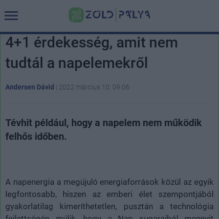
4+1 érdekesség, amit nem
tudtál a napelemekről
Andersen Dávid
|
2022 március 10. 09:06
Tévhit például, hogy a napelem nem működik
felhős időben.
A napenergia a megújuló energiaforrások közül az egyik
legfontosabb, hiszen az emberi élet szempontjából
gyakorlatilag kimeríthetetlen, pusztán a technológia
fejlettségén múlik, hogy a Nap sugaraiból mennyit