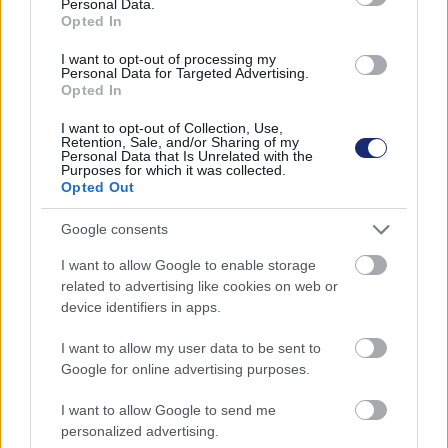
Personal Data.
Opted In
A SolarReserve napelem-farmja az Egyesült Államokban (Fotó:
I want to opt-out of processing my
NASA)
Personal Data for Targeted Advertising.
Opted In
A SolarReserve napelem-farmja az Egyesült Államokban
I want to opt-out of Collection, Use,
(Fotó: NASA)
Retention, Sale, and/or Sharing of my
Personal Data that Is Unrelated with the
Purposes for which it was collected.
Mindezt figyelembe véve kijelenthető,h ogy a napenergia
Opted Out
a legolcsóbb energiaforrásnak számít, ráadásul, a
Google consents
szélenergiával együtt 2025-re már nagyobb lesz a
részesedése a teljes energiamixben, mint a kőszéné, ami
I want to allow Google to enable storage
mindenképpen örvendetes fejlemény.
related to advertising like cookies on web or
device identifiers in apps.
A napelem NEM szívja el a Nap
energiáját
I want to allow my user data to be sent to
Google for online advertising purposes.
Meglepő, de a szkeptikusok között akadnak olyanok is,
I want to allow Google to send me
akik attól tartanak, hogy a napelemek használatával a
personalized advertising.
Nap szépen lassan elhalványul majd, mert egyszerűen