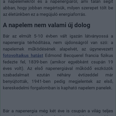
a napelemekről és a napenergiáról, ami talán segít
abban, hogy jobban megértsük, milyen szerepet tölt be
az életünkben ez a megújuló energiaforrás.
A napelem nem valami új dolog
Bár az elmúlt 5-10 évben vált igazán látványossá a
napenergia térhódítása, nem újdonságról van szó: a
napelemek működésének alapelvét, az úgynevezett
fotovoltaikus hatást
Edmond Becquerel francia fizikus
fedezte fel, 1839-ben (amikor egyébként csupán 19
éves volt). Az első napenergiával működő eszközök
szabadalmait ezután néhány évtizeddel már
benyújtották, 1941-ben pedig megjelentek az első,
kereskedelmi forgalomban is kapható napelem panelek.
Bár a napenergia még két éve is csupán a világ teljes