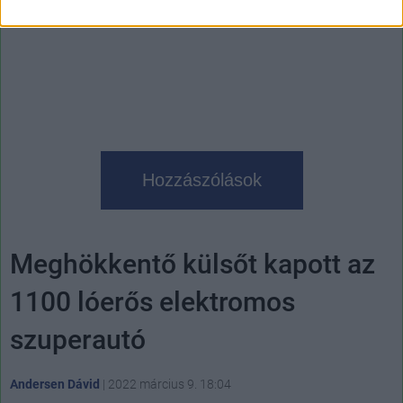
Hozzászólások
Meghökkentő külsőt kapott az
1100 lóerős elektromos
szuperautó
Andersen Dávid
|
2022 március 9. 18:04