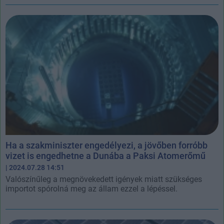
Ha a szakminiszter engedélyezi, a jövőben forróbb
vizet is engedhetne a Dunába a Paksi Atomerőmű
| 2024.07.28 14:51
Valószínűleg a megnövekedett igények miatt szükséges
importot spórolná meg az állam ezzel a lépéssel.