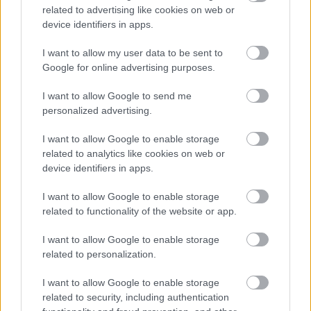
related to advertising like cookies on web or
device identifiers in apps.
I want to allow my user data to be sent to
Egy vállalat űrhajóval gyűjtene napenergiát
Google for online advertising purposes.
| 2024.08.18 10:09
A Virtus Solis óriási invertereket állítana Föld körüli pályára,
I want to allow Google to send me
és lesugározná a megtermelt energiát.
personalized advertising.
I want to allow Google to enable storage
related to analytics like cookies on web or
device identifiers in apps.
I want to allow Google to enable storage
related to functionality of the website or app.
I want to allow Google to enable storage
related to personalization.
I want to allow Google to enable storage
related to security, including authentication