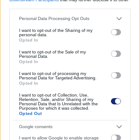
third parties.
Please note that this website/app uses one or more Google
Personal Data Processing Opt Outs
services and may gather and store information including but
not limited to your visit or usage behaviour. You may click to
I want to opt-out of the Sharing of my
personal data.
Egy kisvárost képes lesz majd ellátni energiával ez
grant or deny consent to Google and its third-party tags to
Opted In
az úszó naperőmű
use your data for below specified purposes in below Google
consent section.
| 2024.09.09 18:33
I want to opt-out of the Sale of my
Personal Data.
Úgy tűnik, hogy a berlini Q Energy projektje lesz az új
Opted In
világrekorder.
I want to opt-out of processing my
Personal Data for Targeted Advertising.
Opted In
I want to opt-out of Collection, Use,
Retention, Sale, and/or Sharing of my
Personal Data that Is Unrelated with the
Purposes for which it was collected.
Opted Out
Google consents
I want to allow Google to enable storage