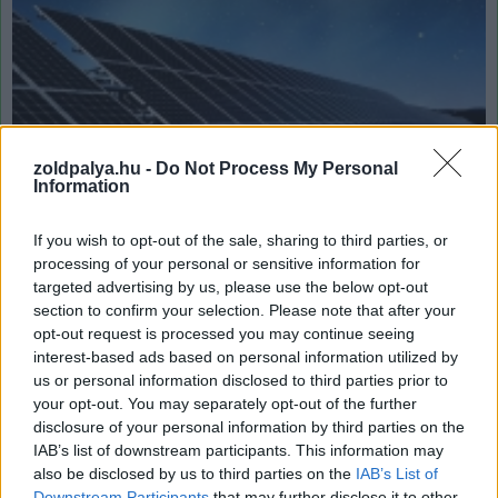
zoldpalya.hu -
Do Not Process My Personal
Egy ausztrál kutatás megoldaná a napelemek
Information
éjszakai szünetelésének problémáját
| 2024.10.11 17:31
If you wish to opt-out of the sale, sharing to third parties, or
A kifejlesztett módszer működőképes, de egyelőre még nem
processing of your personal or sensitive information for
túl hatékony.
targeted advertising by us, please use the below opt-out
section to confirm your selection. Please note that after your
opt-out request is processed you may continue seeing
interest-based ads based on personal information utilized by
us or personal information disclosed to third parties prior to
your opt-out. You may separately opt-out of the further
disclosure of your personal information by third parties on the
IAB’s list of downstream participants. This information may
also be disclosed by us to third parties on the
IAB’s List of
Downstream Participants
that may further disclose it to other