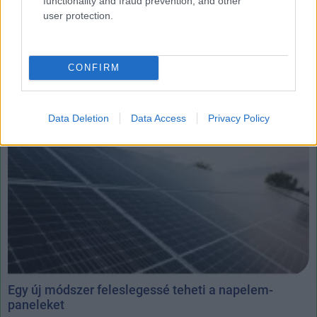
functionality and fraud prevention, and other
Norvégia egy stadionra telepítette a világ
user protection.
legnagyobb függőleges napelemrendszerét
| 2024.08.14 09:13
A szerkezet évi 219 000 kWh áram termelésére alkalmas.
CONFIRM
Data Deletion
Data Access
Privacy Policy
Egy új módszer feleslegessé teheti a napelem-
paneleket