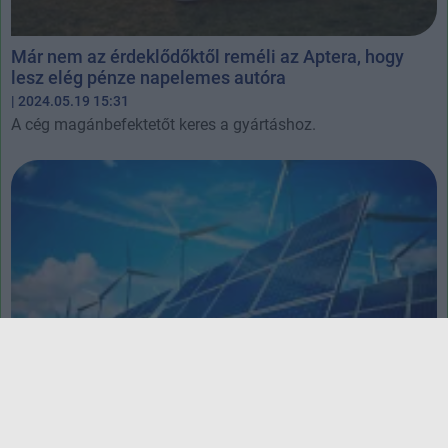
Már nem az érdeklődőktől reméli az Aptera, hogy
lesz elég pénze napelemes autóra
| 2024.05.19 15:31
A cég magánbefektetőt keres a gyártáshoz.
Optimista jelentést adott ki az Ember az
energiaszektor tavalyi évéről és a várható jövőjéről