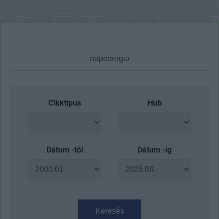
Cikktípus
Hub
Dátum -tól
Dátum -ig
Keresés