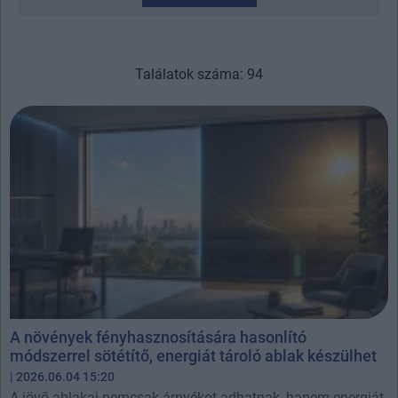
Találatok száma: 94
A növények fényhasznosítására hasonlító
módszerrel sötétítő, energiát tároló ablak készülhet
| 2026.06.04 15:20
A jövő ablakai nemcsak árnyékot adhatnak, hanem energiát