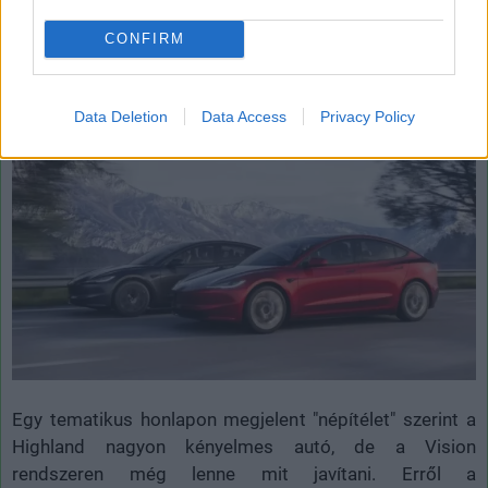
így ennek köszönhetően kevesebb szerkezeti elemből
álló vázról és az új aerodinamikus kerékbetétekről, de
CONFIRM
most, hogy az új tulajdonosok használatba vehették új
járműveiket, kiforrottabb vélemények is napvilágot
Data Deletion
Data Access
Privacy Policy
láttak a világhálón.
Egy tematikus honlapon megjelent "népítélet" szerint a
Highland nagyon kényelmes autó, de a Vision
rendszeren még lenne mit javítani. Erről a