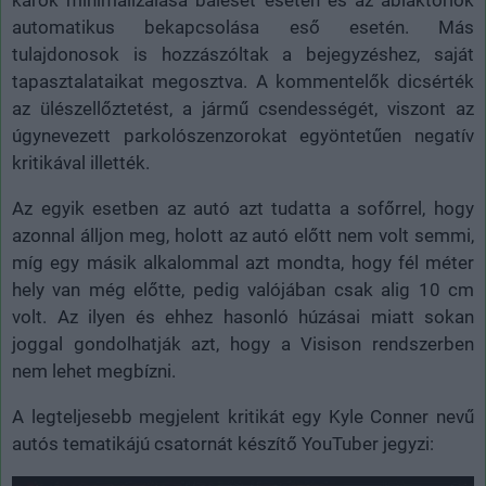
automatikus bekapcsolása eső esetén. Más
tulajdonosok is hozzászóltak a bejegyzéshez, saját
tapasztalataikat megosztva. A kommentelők dicsérték
az ülészellőztetést, a jármű csendességét, viszont az
úgynevezett parkolószenzorokat egyöntetűen negatív
kritikával illették.
Az egyik esetben az autó azt tudatta a sofőrrel, hogy
azonnal álljon meg, holott az autó előtt nem volt semmi,
míg egy másik alkalommal azt mondta, hogy fél méter
hely van még előtte, pedig valójában csak alig 10 cm
volt. Az ilyen és ehhez hasonló húzásai miatt sokan
joggal gondolhatják azt, hogy a Visison rendszerben
nem lehet megbízni.
A legteljesebb megjelent kritikát egy Kyle Conner nevű
autós tematikájú csatornát készítő YouTuber jegyzi: