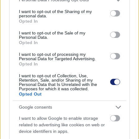
tét egy élhetőbb jövő.
services and may gather and store information including but
not limited to your visit or usage behaviour. You may click to
I want to opt-out of the Sharing of my
personal data.
grant or deny consent to Google and its third-party tags to
Opted In
use your data for below specified purposes in below Google
consent section.
Címkék:
#eu
#erdősítés
#szén-dioxid
#ensz élelmezési
I want to opt-out of the Sale of my
Personal Data.
és mezőgazdasági szervezet
Opted In
I want to opt-out of processing my
Personal Data for Targeted Advertising.
Opted In
I want to opt-out of Collection, Use,
Retention, Sale, and/or Sharing of my
Personal Data that Is Unrelated with the
Purposes for which it was collected.
Opted Out
Google consents
Hozzászólások
I want to allow Google to enable storage
related to advertising like cookies on web or
device identifiers in apps.
Megkezdődtek a Tesla 3