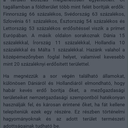
tagállamban a földterület több mint felét borítják erdők:
Finnország 66 százalékos, Svédország 63 százalékos,
Szlovénia 61 százalékos, Észtország 54 százalékos és
Lettország 53 százalékos erdősítéssel viszik a prímet
Európában. A másik oldalon sorakoznak Dánia 15
százalékkal, Írország 11 százalékkal, Hollandia 10
százalékkal és Málta 1 százalékkal. Hazánk valahol a
középémezőnyben foglal helyet, valamivel kevesebb
mint 20 százaléknyi erdősített területtel.
Ha megnézzük a sor végén található államokat,
különösen Dániáról és Hollandiáról elmondható, hogy
habár kevés erdő borítja őket, a mezőgazdasági
területeiket nemzetgazdasági szempontból hatékonyan
használják fel, és károsan érintené őket, ha fát kellene
telepíteniük ezek egy részére. Ez részben történelmi
hagyományoknak és az adott terület természeti
adottságainak tudható be.