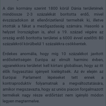
A dán kormány szerint 1800 körül Dánia területének
mindössze 2-3 százalékát borította erdő, mivel
évszázadokon át ellenőrizetlenül termelték ki, illetve
irtották a fákat a mezőgazdaság számára. Hasonló a
helyzet Írországban is, ahol a 19. század végére az
ország erdő borította területei a 6000 évvel ezelőtti 80
százalékról körülbelül 1 százalékra csökkentek.
Érdekes anomália, hogy míg 10 százalékot javított
erdősítettségén Európa az elmúlt harminc évben,
ugyanekkora területet kell kiirtani globálisan, hogy az itt
élők fogyasztási igényeit kielégítsék. Az év elején az
Európai Parlament lépéseket tett ennek a
kontraproduktív folyamatnak a megváltoztatására,
amikor megszavazta, hogy az uniós piacon forgalmazott
termékek nagy része erdőirtást nem igényló módon
legyen megtermelve.