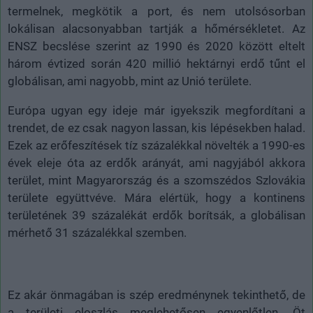
termelnek, megkötik a port, és nem utolsósorban
lokálisan alacsonyabban tartják a hőmérsékletet. Az
ENSZ becslése szerint az 1990 és 2020 között eltelt
három évtized során 420 millió hektárnyi erdő tűnt el
globálisan, ami nagyobb, mint az Unió területe.
Európa ugyan egy ideje már igyekszik megfordítani a
trendet, de ez csak nagyon lassan, kis lépésekben halad.
Ezek az erőfeszítések tíz százalékkal növelték a 1990-es
évek eleje óta az erdők arányát, ami nagyjából akkora
terület, mint Magyarország és a szomszédos Szlovákia
területe együttvéve. Mára elértük, hogy a kontinens
területének 39 százalékát erdők borítsák, a globálisan
mérhető 31 százalékkal szemben.
Ez akár önmagában is szép eredménynek tekinthető, de
a területi eloszlás meglehetősen egyenlőtlen. Öt