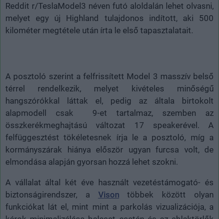
Reddit r/TeslaModel3 néven futó aloldalán lehet olvasni,
melyet egy új Highland tulajdonos indított, aki 500
kilométer megtétele után írta le első tapasztalatait.
A posztoló szerint a felfrissített Model 3 masszív belső
térrel rendelkezik, melyet kivételes minőségű
hangszórókkal láttak el, pedig az általa birtokolt
alapmodell csak 9-et tartalmaz, szemben az
összkerékmeghajtású változat 17 speakerével. A
felfüggesztést tökéletesnek írja le a posztoló, míg a
kormányszárak hiánya először ugyan furcsa volt, de
elmondása alapján gyorsan hozzá lehet szokni.
A vállalat által két éve használt vezetéstámogató- és
biztonságirendszer, a
Vison
többek között olyan
funkciókat lát el, mint mint a parkolás vizualizációja, a
károk minimalizálása baleset esetén és az ablaktörlők