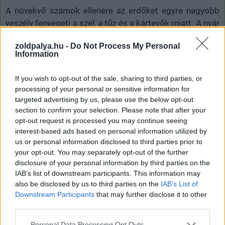
A növekvő számok ellenére az erdőket egyre nagyobb
veszély fenyegeti a szél, a tűz és a kártevők miatt. A nyár
folyamán a Földközi-tenger térségében pusztító
zoldpalya.hu -
Do Not Process My Personal
erdőtüzek
tették a 2023-as évet a második
Information
legrosszabbá a feljegyzések szerint. Ezt az
éghajlatváltozás még tovább súlyosbítja, derült ki egy
If you wish to opt-out of the sale, sharing to third parties, or
augusztusban közzétett átfogó tanulmányból. A
processing of your personal or sensitive information for
magasabb nyári hőmérséklet, valamint a gyakoribb és
targeted advertising by us, please use the below opt-out
section to confirm your selection. Please note that after your
hosszabb ideig tartó aszályok hatásai megkönnyítik a
opt-out request is processed you may continue seeing
tüzek fellobbanását és terjedését. Ugyanezek a
interest-based ads based on personal information utilized by
körülmények kedveznek olyan kártevőknek, amelyek
us or personal information disclosed to third parties prior to
akár tizedelni is képesek a világ faállományát.
your opt-out. You may separately opt-out of the further
disclosure of your personal information by third parties on the
A probléma hatékony kezelését a kutatók egy
IAB’s list of downstream participants. This information may
összeurópai megfigyelő hálózat felállításában látják, és
also be disclosed by us to third parties on the
IAB’s List of
ez még önmagában nem is elegendő. A probléma
Downstream Participants
that may further disclose it to other
third parties.
beazonosításán túl képesnek kell arra lennünk, hogy
közösen meghozzuk a megfelelő döntéseket, hiszen a
Please note that this website/app uses one or more Google
Personal Data Processing Opt Outs