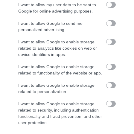
I want to allow my user data to be sent to
„Highland” európai kiszállításai,
Google for online advertising purposes.
jönnek be az első vélemények
I want to allow Google to send me
personalized advertising.
Zöldpálya.hu
|
2023 november 4. 17:32
I want to allow Google to enable storage
related to analytics like cookies on web or
device identifiers in apps.
A vásárlók dicsérik a kényelmét, de a
I want to allow Google to enable storage
vezetéstámogató-rendszertől finoman szólva
related to functionality of the website or app.
nincsenek elragadtatva.
I want to allow Google to enable storage
related to personalization.
I want to allow Google to enable storage
A Tesla az elmúlt hetekben kezdte meg a nyár végén
related to security, including authentication
bemutatott új
Tesla 3 Highland
névre keresztelt
functionality and fraud prevention, and other
járművének európai kiszállításait. Korábban lehetett már
user protection.
hallani az új modell hosszab hatótávjáról, a nagyobb és