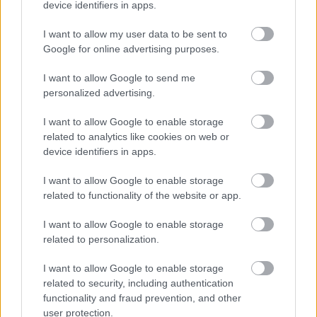
device identifiers in apps.
USA és Kanada után az EU is védővámokat készül
bevezetni a közeljövőben. Ugyan ennek kapcsán kerül
I want to allow my user data to be sent to
mostanában Kína leggyakrabban a kapcsolódó
Google for online advertising purposes.
híradásokba, ennél jóval több van az ázsiai ország
I want to allow Google to send me
járműiparában.
personalized advertising.
Egy kínai gyártó most egy olyan pickupot dobott piacra,
I want to allow Google to enable storage
ami formavilágában meglehetősen hasonít a Tesla
related to analytics like cookies on web or
Cybertruckjára. A Wheelsboy nevű autós tematikájú
device identifiers in apps.
YouTube-csatorna fedezte fel és mutatta be az
impozáns epigont, ami az angol nyelvű videós
I want to allow Google to enable storage
related to functionality of the website or app.
tartalmakat gyártó oldal szerint bizonyos funkciók
tekintetében még jobb is az eredetinél.
I want to allow Google to enable storage
related to personalization.
I want to allow Google to enable storage
related to security, including authentication
functionality and fraud prevention, and other
user protection.