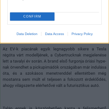
CONFIRM
Data Deletion
Data Access
Privacy Policy
Az EV-k piacának egyik legnagyobb sikere a Tesla
régóta várt modelljének, a Cybertrucknak megjelenése
lett a tavalyi év során. A brand első furgonja óriási hype-
nak örvendhet a pickupimádók országában már indulása
óta, és a szokásos menetrenddel ellentétben még
mostanra sem múlt el teljesen a fokozott érdeklődés,
ahogy világszerte elérhetővé vált a futurisztikus autó.
Talán ennek is köszönhetően kapta a felismerhető