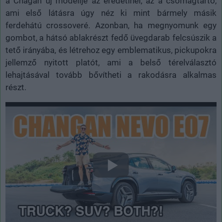
a Chagan új modellje az eredetinél, az a csomagtartó,
ami első látásra úgy néz ki mint bármely másik
ferdehátú crossoveré. Azonban, ha megnyomunk egy
gombot, a hátsó ablakrészt fedő üvegdarab felcsúszik a
tető irányába, és létrehoz egy emblematikus, pickupokra
jellemző nyitott platót, ami a belső térelválasztó
lehajtásával tovább bővítheti a rakodásra alkalmas
részt.