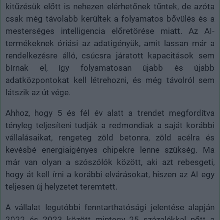
kitűzésük előtt is nehezen elérhetőnek tűntek, de azóta
csak még távolabb kerültek a folyamatos bővülés és a
mesterséges intelligencia előretörése miatt. Az AI-
termékeknek óriási az adatigényük, amit lassan már a
rendelkezésre álló, csúcsra járatott kapacitások sem
bírnak el, így folyamatosan újabb és újabb
adatközpontokat kell létrehozni, és még távolról sem
látszik az út vége.
Ahhoz, hogy 5 és fél év alatt a trendet megfordítva
tényleg teljesíteni tudják a redmondiak a saját korábbi
vállalásaikat, rengeteg zöld betonra, zöld acélra és
kevésbé energiaigényes chipekre lenne szükség. Ma
már van olyan a szószólók között, aki azt rebesgeti,
hogy át kell írni a korábbi elvárásokat, hiszen az AI egy
teljesen új helyzetet teremtett.
A vállalat legutóbbi fenntarthatósági jelentése alapján
2022 és 2023 között mintegy 25 százalékkal nőtt a