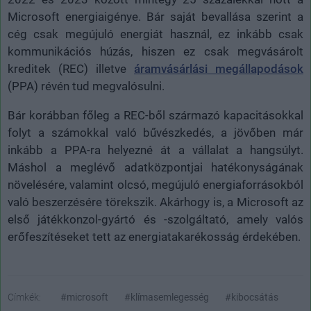
Microsoft energiaigénye. Bár saját bevallása szerint a
cég csak megújuló energiát használ, ez inkább csak
kommunikációs húzás, hiszen ez csak megvásárolt
kreditek (REC) illetve
áramvásárlási megállapodások
(PPA) révén tud megvalósulni.
Bár korábban főleg a REC-ből származó kapacitásokkal
folyt a számokkal való bűvészkedés, a jövőben már
inkább a PPA-ra helyezné át a vállalat a hangsúlyt.
Máshol a meglévő adatközpontjai hatékonyságának
növelésére, valamint olcsó, megújuló energiaforrásokból
való beszerzésére törekszik. Akárhogy is, a Microsoft az
első játékkonzol-gyártó és -szolgáltató, amely valós
erőfeszítéseket tett az energiatakarékosság érdekében.
Címkék:
#microsoft
#klímasemlegesség
#kibocsátás