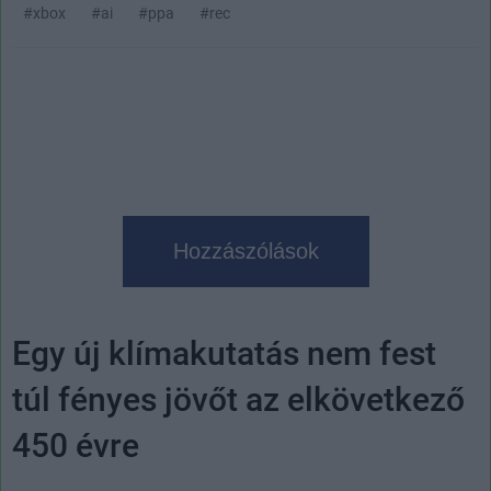
#xbox
#ai
#ppa
#rec
Hozzászólások
Egy új klímakutatás nem fest
túl fényes jövőt az elkövetkező
450 évre