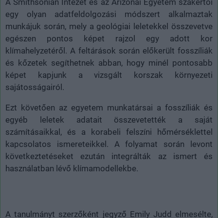
A Smithsonian Intézet és az Arizonai Egyetem szakértői
egy olyan adatfeldolgozási módszert alkalmaztak
munkájuk során, mely a geológiai leletekkel összevetve
egészen pontos képet rajzol egy adott kor
klímahelyzetéről. A feltárások során előkerült fosszíliák
és kőzetek segíthetnek abban, hogy minél pontosabb
képet kapjunk a vizsgált korszak környezeti
sajátosságairól.
Ezt követően az egyetem munkatársai a fosszíliák és
egyéb leletek adatait összevetették a saját
számításaikkal, és a korabeli felszíni hőmérséklettel
kapcsolatos ismereteikkel. A folyamat során levont
következtetéseket ezután integrálták az ismert és
használatban lévő klímamodellekbe.
A tanulmányt szerzőként jegyző Emily Judd elmesélte,