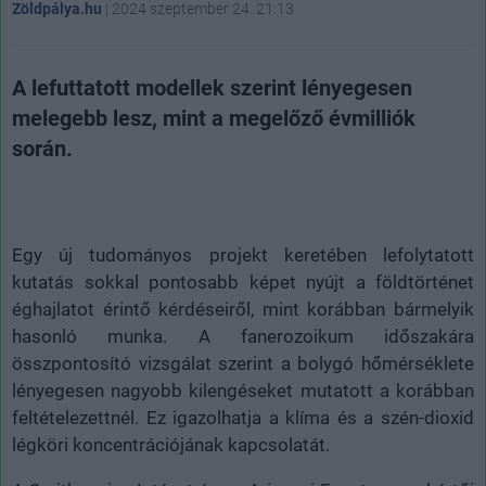
Zöldpálya.hu
|
2024 szeptember 24. 21:13
A lefuttatott modellek szerint lényegesen
melegebb lesz, mint a megelőző évmilliók
során.
Egy új tudományos projekt keretében lefolytatott
kutatás sokkal pontosabb képet nyújt a földtörténet
éghajlatot érintő kérdéseiről, mint korábban bármelyik
hasonló munka. A fanerozoikum időszakára
összpontosító vizsgálat szerint a bolygó hőmérséklete
lényegesen nagyobb kilengéseket mutatott a korábban
feltételezettnél. Ez igazolhatja a klíma és a szén-dioxid
légköri koncentrációjának kapcsolatát.