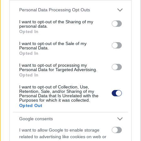
Egy kínai járműgyártó
Please note that this website/app uses one or more Google
Personal Data Processing Opt Outs
services and may gather and store information including but
elkészítette a saját
not limited to your visit or usage behaviour. You may click to
I want to opt-out of the Sharing of my
personal data.
grant or deny consent to Google and its third-party tags to
Opted In
„Cybertruckját”
use your data for below specified purposes in below Google
consent section.
I want to opt-out of the Sale of my
Personal Data.
Zöldpálya.hu
|
2024 szeptember 23. 20:31
Opted In
I want to opt-out of processing my
Personal Data for Targeted Advertising.
A Changan Nevo E07 nevű pickup egy angol
Opted In
nyelvű YouTube csatorna videójában tűnt fel.
I want to opt-out of Collection, Use,
Retention, Sale, and/or Sharing of my
Personal Data that Is Unrelated with the
Purposes for which it was collected.
Opted Out
Kína kíméletlen tempót diktál már évek óta az EV-k
Google consents
piacán. A versenytársak szerint állami támogatásokból
gründolt olcsó modellekre építő üzletpolitika úgy tűnik,
I want to allow Google to enable storage
related to advertising like cookies on web or
meghozhatja a remélt hasznot, bár ennek hatására az