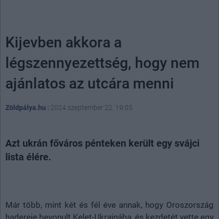
Kijevben akkora a
légszennyezettség, hogy nem
ajánlatos az utcára menni
Zöldpálya.hu
|
2024 szeptember 22. 19:05
Azt ukrán főváros pénteken került egy svájci
lista élére.
Már több, mint két és fél éve annak, hogy Oroszország
hadereje bevonult Kelet-Ukrajnába, és kezdetét vette egy