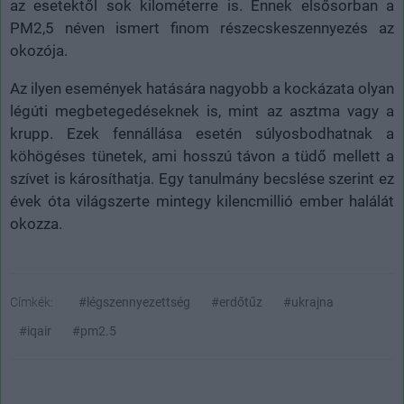
az esetektől sok kilométerre is. Ennek elsősorban a
PM2,5 néven ismert finom részecskeszennyezés az
okozója.
Az ilyen események hatására nagyobb a kockázata olyan
légúti megbetegedéseknek is, mint az asztma vagy a
krupp. Ezek fennállása esetén súlyosbodhatnak a
köhögéses tünetek, ami hosszú távon a tüdő mellett a
szívet is károsíthatja. Egy tanulmány becslése szerint ez
évek óta világszerte mintegy kilencmillió ember halálát
okozza.
Címkék:
#légszennyezettség
#erdőtűz
#ukrajna
#iqair
#pm2.5