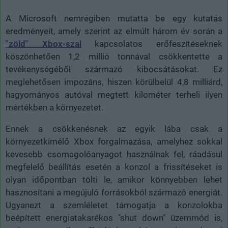
A Microsoft nemrégiben mutatta be egy kutatás
eredményeit, amely szerint az elmúlt három év során a
"zöld" Xbox-szal
kapcsolatos erőfeszítéseknek
köszönhetően 1,2 millió tonnával csökkentette a
tevékenységéből származó kibocsátásokat. Ez
meglehetősen impozáns, hiszen körülbelül 4,8 milliárd,
hagyományos autóval megtett kilométer terheli ilyen
mértékben a környezetet.
Ennek a csökkenésnek az egyik lába csak a
környezetkímélő Xbox forgalmazása, amelyhez sokkal
kevesebb csomagolóanyagot használnak fel, ráadásul
megfelelő beállítás esetén a konzol a frissítéseket is
olyan időpontban tölti le, amikor könnyebben lehet
hasznosítani a megújuló forrásokból származó energiát.
Ugyanezt a szemléletet támogatja a konzolokba
beépített energiatakarékos "shut down" üzemmód is,