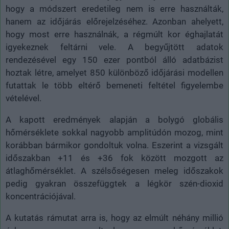
hogy a módszert eredetileg nem is erre használták,
hanem az időjárás előrejelzéséhez. Azonban ahelyett,
hogy most erre használnák, a régmúlt kor éghajlatát
igyekeznek feltárni vele. A begyűjtött adatok
rendezésével egy 150 ezer pontból álló adatbázist
hoztak létre, amelyet 850 különböző időjárási modellen
futattak le több eltérő bemeneti feltétel figyelembe
vételével.
A kapott eredmények alapján a bolygó globális
hőmérséklete sokkal nagyobb amplitúdón mozog, mint
korábban bármikor gondoltuk volna. Eszerint a vizsgált
időszakban +11 és +36 fok között mozgott az
átlaghőmérséklet. A szélsőségesen meleg időszakok
pedig gyakran összefüggtek a légkör szén-dioxid
koncentrációjával.
A kutatás rámutat arra is, hogy az elmúlt néhány millió