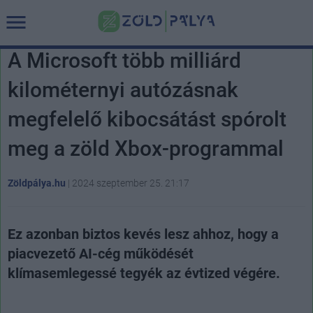
A Microsoft több milliárd
kilométernyi autózásnak
megfelelő kibocsátást spórolt
meg a zöld Xbox-programmal
Zöldpálya.hu
|
2024 szeptember 25. 21:17
Ez azonban biztos kevés lesz ahhoz, hogy a
piacvezető AI-cég működését
klímasemlegessé tegyék az évtized végére.