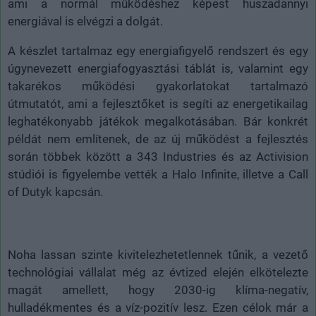
ami a normál működéshez képest huszadannyi
energiával is elvégzi a dolgát.
A készlet tartalmaz egy energiafigyelő rendszert és egy
úgynevezett energiafogyasztási táblát is, valamint egy
takarékos működési gyakorlatokat tartalmazó
útmutatót, ami a fejlesztőket is segíti az energetikailag
leghatékonyabb játékok megalkotásában. Bár konkrét
példát nem említenek, de az új működést a fejlesztés
során többek között a 343 Industries és az Activision
stúdiói is figyelembe vették a Halo Infinite, illetve a Call
of Dutyk kapcsán.
Noha lassan szinte kivitelezhetetlennek tűnik, a vezető
technológiai vállalat még az évtized elején elkötelezte
magát amellett, hogy 2030-ig klíma-negatív,
hulladékmentes és a víz-pozitív lesz. Ezen célok már a