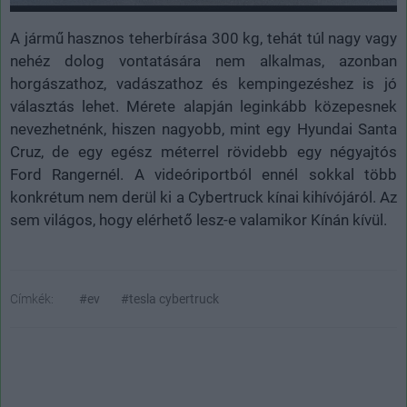
A jármű hasznos teherbírása 300 kg, tehát túl nagy vagy
nehéz dolog vontatására nem alkalmas, azonban
horgászathoz, vadászathoz és kempingezéshez is jó
választás lehet. Mérete alapján leginkább közepesnek
nevezhetnénk, hiszen nagyobb, mint egy Hyundai Santa
Cruz, de egy egész méterrel rövidebb egy négyajtós
Ford Rangernél. A videóriportból ennél sokkal több
konkrétum nem derül ki a Cybertruck kínai kihívójáról. Az
sem világos, hogy elérhető lesz-e valamikor Kínán kívül.
Címkék:
#ev
#tesla cybertruck