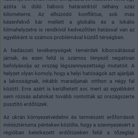
azóta is dúló háború határainktól néhány száz
kilométerre. Az elhúzódó konfliktus, sok más
kézenfekvő kár mellett a globális és a lokális
klímahelyzetre is rendkívül kedvezőtlen hatással van az
egyébként is számos problémával küzdő térségben.
A hadászati tevékenységek temérdek kibocsátással
járnak, és ezen felül is számos tényező negatívan
befolyásolja az ország légszennyezettségi mutatóit. A
helyzet olyan komoly, hogy a helyi hatóságok azt ajánlják
a lakosságnak, inkább maradjanak otthon a négy fal
között. Erre azért is kerülhetett sor, mert az egyébként
sem rózsás adatokat tovább rontották az országszerte
pusztító erdőtüzek.
Az ukrán környezetvédelmi és természeti erőforrások
minisztériuma pénteken közölte, hogy a szennyezésért a
régióban keletkezett erdőtüzeken felül a tőzegláp