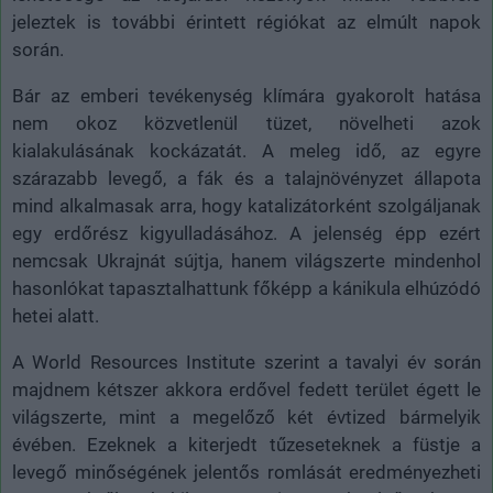
jeleztek is további érintett régiókat az elmúlt napok
során.
Bár az emberi tevékenység klímára gyakorolt hatása
nem okoz közvetlenül tüzet, növelheti azok
kialakulásának kockázatát. A meleg idő, az egyre
szárazabb levegő, a fák és a talajnövényzet állapota
mind alkalmasak arra, hogy katalizátorként szolgáljanak
egy erdőrész kigyulladásához. A jelenség épp ezért
nemcsak Ukrajnát sújtja, hanem világszerte mindenhol
hasonlókat tapasztalhattunk főképp a kánikula elhúzódó
hetei alatt.
A World Resources Institute szerint a tavalyi év során
majdnem kétszer akkora erdővel fedett terület égett le
világszerte, mint a megelőző két évtized bármelyik
évében. Ezeknek a kiterjedt tűzeseteknek a füstje a
levegő minőségének jelentős romlását eredményezheti