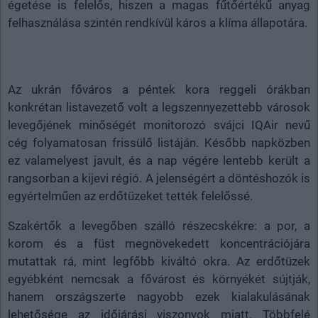
égetése is felelős, hiszen a magas fűtőértékű anyag
felhasználása szintén rendkívül káros a klíma állapotára.
Az ukrán főváros a péntek kora reggeli órákban
konkrétan listavezető volt a legszennyezettebb városok
levegőjének minőségét monitorozó svájci IQAir nevű
cég folyamatosan frissülő listáján. Később napközben
ez valamelyest javult, és a nap végére lentebb került a
rangsorban a kijevi régió. A jelenségért a döntéshozók is
egyértelműen az erdőtüzeket tették felelőssé.
Szakértők a levegőben szálló részecskékre: a por, a
korom és a füst megnövekedett koncentrációjára
mutattak rá, mint legfőbb kiváltó okra. Az erdőtüzek
egyébként nemcsak a fővárost és környékét sújtják,
hanem országszerte nagyobb ezek kialakulásának
lehetősége az időjárási viszonyok miatt. Többfelé