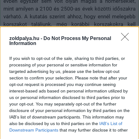
évben egyszer sem volt olyan magas a hőmérséklet,
mint amilyen a 2100 és 2500-as évek közötti időszakra
várható. A kutatás szerint ahhoz, hogy ennél melegebb
korszakot találjunk, még korábbi korszakokra kell
visszalépnünk a bolygó történetében. A legvalószínűbb,
zoldpalya.hu -
Do Not Process My Personal
hogy a kérdéses időszakhoz hasonló forró periódusa
Information
utoljára 450 millió évvel ezelőtt volt.
If you wish to opt-out of the sale, sharing to third parties, or
processing of your personal or sensitive information for
targeted advertising by us, please use the below opt-out
Címkék:
#globális felmelegedés
#szén-dioxid kibocsátás
section to confirm your selection. Please note that after your
opt-out request is processed you may continue seeing
#fanerozoikum
interest-based ads based on personal information utilized by
us or personal information disclosed to third parties prior to
your opt-out. You may separately opt-out of the further
disclosure of your personal information by third parties on the
IAB’s list of downstream participants. This information may
also be disclosed by us to third parties on the
IAB’s List of
Downstream Participants
that may further disclose it to other
third parties.