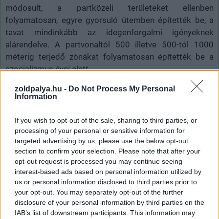
módosult, a partközeli területeket ellenben
folyamatosan, egyre gyorsuló ütemben építették be, a
tavat mindinkább az idegenforgalmi igényeknek
alárendelve. A partvonaltól 500 illetve 500-tól 1000
méterig terjedő zónákat folyamatosan építették be a
szocializmus évei alatt.
Ekkor a Balaton a közép- és kelet-európai térség
zoldpalya.hu -
Do Not Process My Personal
Information
lakóinak volt kedvelt üdülési desztinációja. Ez a folyamat
ugyan jelentős visszaesést mutatott a Vasfüggöny
If you wish to opt-out of the sale, sharing to third parties, or
leomlása után, ám ezzel párhuzamosan nem állt le a vad
processing of your personal or sensitive information for
és gyakran szabályozatlan terjeszkedés, urbanizáció. A
targeted advertising by us, please use the below opt-out
tanulmány szerzői úgy gondolják, hogy a
section to confirm your selection. Please note that after your
opt-out request is processed you may continue seeing
döntéshozóknak és a helyiek képviseletének együtt
interest-based ads based on personal information utilized by
kellene fellépniük az épen maradt természeti területek
us or personal information disclosed to third parties prior to
védelmében, és ezt erős törvényi szabályozással lenne
your opt-out. You may separately opt-out of the further
szükséges megtámogatni.
disclosure of your personal information by third parties on the
IAB’s list of downstream participants. This information may