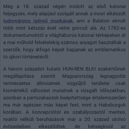
Még a 18. század végén íródott az első katonai
feljegyzés, mely alapjául szolgált annak a most elkészült
tudományos igényű munkának
, ami a Balaton elmúlt
több mint kétszáz évét vette górcső alá. Az 1782-es
dokumentumoktól a világháborús katonai térképeken át
a mai műhold felvételekig számos anyagot használtak a
szerzők, hogy átfogó képet kapjanak az emblematikus
tó újkori történetéről.
A három századot kutató HUN-REN BLKI szakértőinek
megállapítása szerint Magyarország legnagyobb
természetes állóvizének vízgyűjtő területei csak
kismértékű változást mutatnak a vizsgált időszakban,
azonban a partszakaszok beépítettsége értelemszerűen
ma már egészen más képet fest, mint a Habsburgok
korában. A koncepciótól és szabályozástól mentes,
nyakló nélküli beruházások már a 20. század utolsó
évtizedeiben elkezdődtek, de kétségkívül az