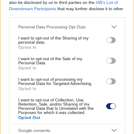
also be disclosed by us to third parties on the
IAB’s List of
Downstream Participants
that may further disclose it to other
Címkék:
#balaton
#hun-ren blki
#szte
third parties.
#területgazdálkodás
#urbanizáció
Please note that this website/app uses one or more Google
Personal Data Processing Opt Outs
services and may gather and store information including but
not limited to your visit or usage behaviour. You may click to
I want to opt-out of the Sharing of my
personal data.
grant or deny consent to Google and its third-party tags to
Opted In
use your data for below specified purposes in below Google
consent section.
I want to opt-out of the Sale of my
Personal Data.
Opted In
I want to opt-out of processing my
Personal Data for Targeted Advertising.
Hozzászólások
Opted In
I want to opt-out of Collection, Use,
Retention, Sale, and/or Sharing of my
Personal Data that Is Unrelated with the
Purposes for which it was collected.
Ez a masszív, kettős szélturbina
Opted Out
akár egy hurrikán erejét is
Google consents