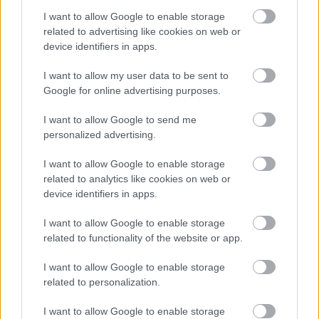
képes hasznosítani
I want to allow Google to enable storage
related to advertising like cookies on web or
device identifiers in apps.
Zöldpálya.hu
|
2024 július 18. 18:52
I want to allow my user data to be sent to
Google for online advertising purposes.
Az OceanX nevű létesítmény 16,6 megawatt
I want to allow Google to send me
összteljesítményre képes.
personalized advertising.
I want to allow Google to enable storage
related to analytics like cookies on web or
Bár a szélenergia jelentős hátrányban van kapacitás
device identifiers in apps.
tekintetében a napenergiával szemben, az utóbbi évek
I want to allow Google to enable storage
során egyre több nagyteljesítményű szélerőmű kezdte
related to functionality of the website or app.
meg működését, ami ha lassan is, de folyamatosan
farag a lemaradásból. A nyílt víz mentén fekvő
I want to allow Google to enable storage
related to personalization.
szélnagyhatalmak egymásra licitálva telepítik új, nagy
teljesítményű turbinák sorát.
I want to allow Google to enable storage