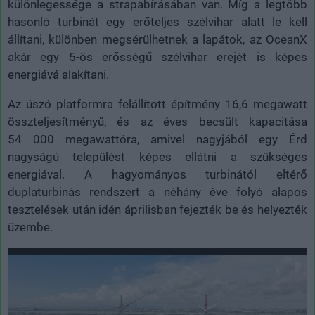
különlegessége a strapabírásában van. Míg a legtöbb
hasonló turbinát egy erőteljes szélvihar alatt le kell
állítani, különben megsérülhetnek a lapátok, az OceanX
akár egy 5-ös erősségű szélvihar erejét is képes
energiává alakítani.
Az úszó platformra felállított építmény 16,6 megawatt
összteljesítményű, és az éves becsült kapacitása
54 000 megawattóra, amivel nagyjából egy Érd
nagyságú települést képes ellátni a szükséges
energiával. A hagyományos turbinától eltérő
duplaturbinás rendszert a néhány éve folyó alapos
tesztelések után idén áprilisban fejezték be és helyezték
üzembe.