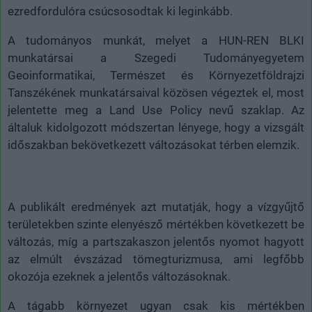
ezredfordulóra csúcsosodtak ki leginkább.
A tudományos munkát, melyet a HUN-REN BLKI
munkatársai a Szegedi Tudományegyetem
Geoinformatikai, Természet és Környezetföldrajzi
Tanszékének munkatársaival közösen végeztek el, most
jelentette meg a Land Use Policy nevű szaklap. Az
általuk kidolgozott módszertan lényege, hogy a vizsgált
időszakban bekövetkezett változásokat térben elemzik.
A publikált eredmények azt mutatják, hogy a vízgyűjtő
területekben szinte elenyésző mértékben következett be
változás, míg a partszakaszon jelentős nyomot hagyott
az elmúlt évszázad tömegturizmusa, ami legfőbb
okozója ezeknek a jelentős változásoknak.
A tágabb környezet ugyan csak kis mértékben