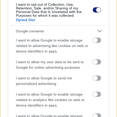
éghajlatváltozás miatt változtatnia kell majd az életmódján.
I want to opt-out of Collection, Use,
Retention, Sale, and/or Sharing of my
Personal Data that Is Unrelated with the
Purposes for which it was collected.
Opted Out
Google consents
I want to allow Google to enable storage
related to advertising like cookies on web or
device identifiers in apps.
I want to allow my user data to be sent to
Google for online advertising purposes.
I want to allow Google to send me
personalized advertising.
Ingyenes zöld digitális játszóház várja a
klímatudatos iskolásokat
I want to allow Google to enable storage
| 2022.03.30 13:37
related to analytics like cookies on web or
device identifiers in apps.
A ZöldForgó Élményprogram a fenntartható életmódot
népszerűsíti a diákok körében.
I want to allow Google to enable storage