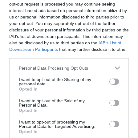
| 2024.12.21 11:14
opt-out request is processed you may continue seeing
interest-based ads based on personal information utilized by
A fenntarthatóság és az egészséges életmód
összekapcsolása kulcsfontosságú a jövőnk számára.
us or personal information disclosed to third parties prior to
your opt-out. You may separately opt-out of the further
disclosure of your personal information by third parties on the
IAB’s list of downstream participants. This information may
also be disclosed by us to third parties on the
IAB’s List of
Downstream Participants
that may further disclose it to other
third parties.
Please note that this website/app uses one or more Google
Personal Data Processing Opt Outs
services and may gather and store information including but
not limited to your visit or usage behaviour. You may click to
I want to opt-out of the Sharing of my
personal data.
grant or deny consent to Google and its third-party tags to
Opted In
use your data for below specified purposes in below Google
consent section.
I want to opt-out of the Sale of my
Personal Data.
Opted In
Az egyik legégetőbb problémaként tekintenek a
magyarok a klímaváltozásra
I want to opt-out of processing my
Personal Data for Targeted Advertising.
| 2024.11.11 18:01
Opted In
A megkérdezettek többsége úgy gondolja, az