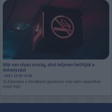
Már van olyan ország, ahol teljesen betiltják a
dohányzást
| 2021.12.09 10:36
Új-Zélandon a következő generáció már nem vásárolhat
majd cigit.