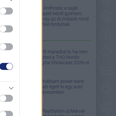
Az Anthropic a saját
chipjeit kezdi gyártani,
ahogy az AI óriások mind
befelé fordulnak
A GS AJÁNLJA
Erről maradtál le, ha nem
nézted a THQ Nordic
Digital Showcase 2026-ot
Felrobbant power bank
miatt égett ki egy autó
Debrecenben
A PlayStation új Marvel-