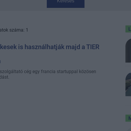
Keresés
atok száma: 1
esek is használhatják majd a TIER
1
szolgáltató cég egy francia startuppal közösen
dást.