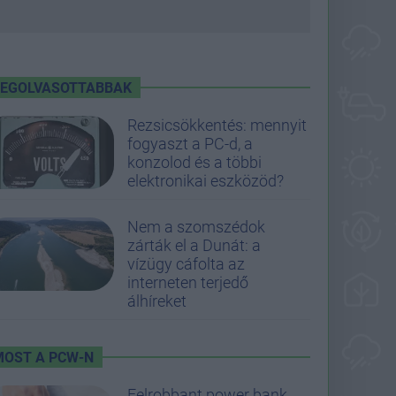
LEGOLVASOTTABBAK
Rezsicsökkentés: mennyit
fogyaszt a PC-d, a
konzolod és a többi
elektronikai eszközöd?
Nem a szomszédok
zárták el a Dunát: a
vízügy cáfolta az
interneten terjedő
álhíreket
MOST A PCW-N
Felrobbant power bank