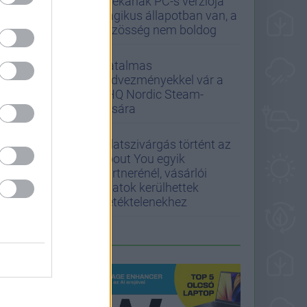
játékának PC-s verziója
tragikus állapotban van, a
közösség nem boldog
Hatalmas
kedvezményekkel vár a
THQ Nordic Steam-
vására
Adatszivárgás történt az
About You egyik
partnerénél, vásárlói
adatok kerülhettek
illetéktelenekhez
LEGFRISSEBB PCW