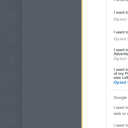
I want t
Opted 
I want t
Opted 
I want 
Advertis
Opted 
I want t
of my P
was col
Opted 
Google 
I want t
web or d
I want t