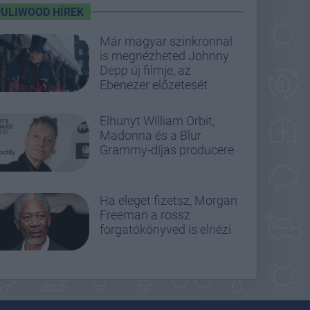
PULIWOOD HÍREK
Már magyar szinkronnal
is megnézheted Johnny
Depp új filmje, az
Ebenezer előzetesét
Elhunyt William Orbit,
Madonna és a Blur
Grammy-díjas producere
Ha eleget fizetsz, Morgan
Freeman a rossz
forgatókönyved is elnézi