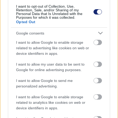
szolgáltató augusztus első felében.
I want to opt-out of Collection, Use,
Retention, Sale, and/or Sharing of my
Personal Data that Is Unrelated with the
Purposes for which it was collected.
Opted Out
Google consents
I want to allow Google to enable storage
related to advertising like cookies on web or
device identifiers in apps.
I want to allow my user data to be sent to
Google for online advertising purposes.
I want to allow Google to send me
personalized advertising.
Ma hajnaltól harmadfokúra emelkedett az
árvízkészültség a Dunán
I want to allow Google to enable storage
| 2024.09.16 12:01
related to analytics like cookies on web or
Még nem tudni, hogy megdőlnek-e a 2013-as rekordok, de az
device identifiers in apps.
esti órákban lezárják az alsó rakpartot a folyó mindkét
oldalán.