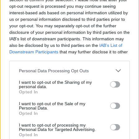
országok, sem az osztrák vízlépcsők nem tartják vissza
opt-out request is processed you may continue seeing
Magyarország elől a Duna vizét. A rendkívüli helyzet
interest-based ads based on personal information utilized by
elsődleges oka a csapadékhiány.
us or personal information disclosed to third parties prior to
your opt-out. You may separately opt-out of the further
disclosure of your personal information by third parties on the
IAB’s list of downstream participants. This information may
also be disclosed by us to third parties on the
IAB’s List of
Downstream Participants
that may further disclose it to other
third parties.
Please note that this website/app uses one or more Google
Personal Data Processing Opt Outs
services and may gather and store information including but
not limited to your visit or usage behaviour. You may click to
I want to opt-out of the Sharing of my
personal data.
grant or deny consent to Google and its third-party tags to
Opted In
use your data for below specified purposes in below Google
consent section.
I want to opt-out of the Sale of my
Personal Data.
Opted In
Példátlan energiakrízis előtt áll az ország - így próbál
segíteni a Magyar Telekom
I want to opt-out of processing my
Personal Data for Targeted Advertising.
| 2026.07.31 16:41
Opted In
Rendkívüli intézkedésekkel csökkenti energiafogyasztását a