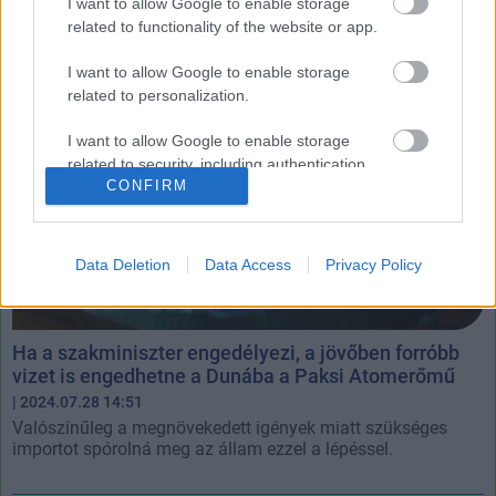
I want to allow Google to enable storage
related to functionality of the website or app.
I want to allow Google to enable storage
related to personalization.
I want to allow Google to enable storage
related to security, including authentication
CONFIRM
functionality and fraud prevention, and other
user protection.
Data Deletion
Data Access
Privacy Policy
Ha a szakminiszter engedélyezi, a jövőben forróbb
vizet is engedhetne a Dunába a Paksi Atomerőmű
| 2024.07.28 14:51
Valószínűleg a megnövekedett igények miatt szükséges
importot spórolná meg az állam ezzel a lépéssel.