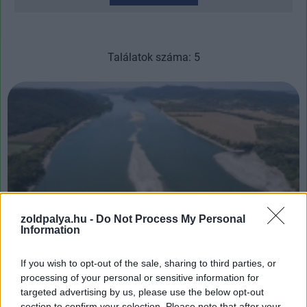
Találatok száma: 5
zoldpalya.hu -
Do Not Process My Personal
Information
Nem a szomszédok zárták el a Dunát: a vízügy
If you wish to opt-out of the sale, sharing to third parties, or
cáfolta az interneten terjedő álhíreket
processing of your personal or sensitive information for
| 2026.08.01 14:44
targeted advertising by us, please use the below opt-out
Az Országos Vízügyi Főigazgatóság szerint nem a felvízi
section to confirm your selection. Please note that after your