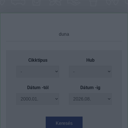
Cikktípus
Hub
Dátum -tól
Dátum -ig
Keresés