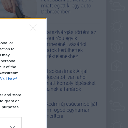
miatt égett ki egy autó
Debrecenben
Adatszivárgás történt az
About You egyik
sonal or
partnerénél, vásárlói
ection to
adatok kerülhettek
ou may
illetéktelenekhez
 personal
out of the
Túl sokan írnak AI-jal
 downstream
dolgozatot, van ahol
B’s List of
emiatt komoly lépéseket
tesznek a tanárok
er and store
to grant or
A Redmi új csúcsmobilját
ed purposes
nem fogod egyhamar
lemeríteni