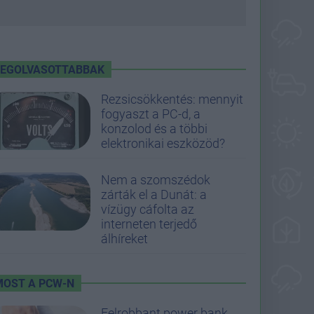
LEGOLVASOTTABBAK
Rezsicsökkentés: mennyit
fogyaszt a PC-d, a
konzolod és a többi
elektronikai eszközöd?
Nem a szomszédok
zárták el a Dunát: a
vízügy cáfolta az
interneten terjedő
álhíreket
MOST A PCW-N
Felrobbant power bank