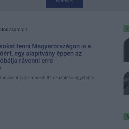
Keresés
atok száma: 1
 sokat tenni Magyarországon is a
őért, egy alapítvány éppen az
róbálja rávenni erre
0
atás szerint az emberek 84 százaléka egyetért a