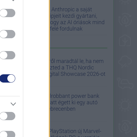
Az Anthropic a saját
chipjeit kezdi gyártani,
ahogy az AI óriások mind
befelé fordulnak
A GS AJÁNLJA
Erről maradtál le, ha nem
nézted a THQ Nordic
Digital Showcase 2026-ot
Felrobbant power bank
miatt égett ki egy autó
Debrecenben
A PlayStation új Marvel-