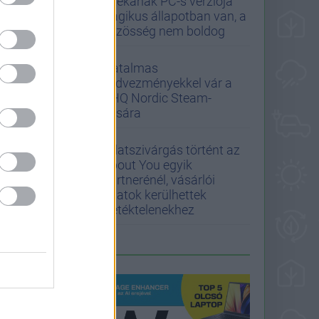
játékának PC-s verziója
tragikus állapotban van, a
közösség nem boldog
Hatalmas
kedvezményekkel vár a
THQ Nordic Steam-
vására
Adatszivárgás történt az
About You egyik
partnerénél, vásárlói
adatok kerülhettek
illetéktelenekhez
LEGFRISSEBB PCW