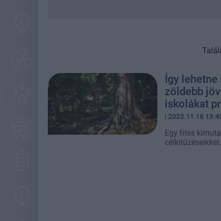
Talál
Így lehetne
zöldebb jöv
iskolákat p
| 2023.11.18 13:4
Egy friss kimut
célkitűzéseikkel.