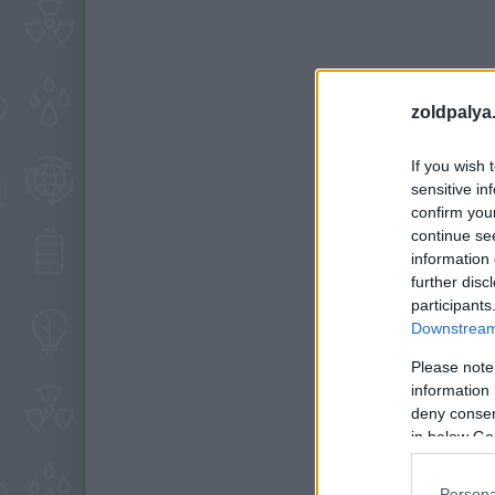
zoldpalya
If you wish 
sensitive in
confirm you
continue se
information 
further disc
participants
Downstream 
Please note
information 
deny consent
in below Go
Persona