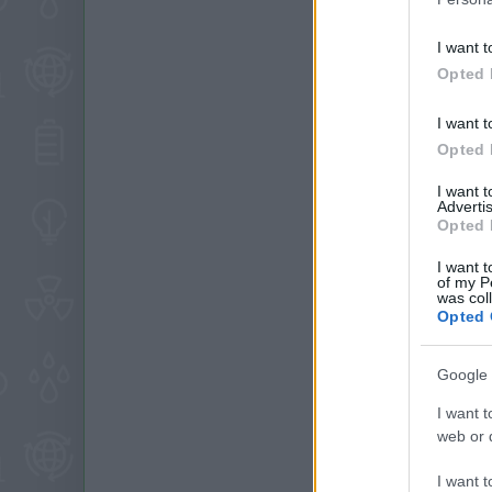
I want t
Opted 
I want t
Opted 
I want 
Advertis
Opted 
I want t
of my P
was col
Opted 
Google 
I want t
web or d
I want t