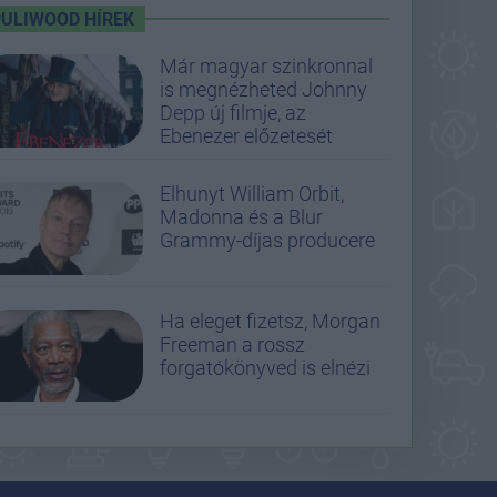
PULIWOOD HÍREK
Már magyar szinkronnal
is megnézheted Johnny
Depp új filmje, az
Ebenezer előzetesét
Elhunyt William Orbit,
Madonna és a Blur
Grammy-díjas producere
Ha eleget fizetsz, Morgan
Freeman a rossz
forgatókönyved is elnézi