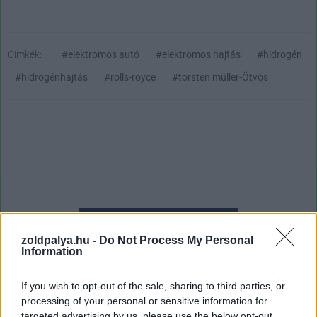
Címkék:
#elektromos autó
#elektromos hajtás
#hidrogén
#hidrogénhajtás
#rolls-royce
#torsten müller-Ötvös
Hozzászólások
zoldpalya.hu -
Do Not Process My Personal
Information
If you wish to opt-out of the sale, sharing to third parties, or
2024-től nálunk is kötelező lesz
processing of your personal or sensitive information for
targeted advertising by us, please use the below opt-out