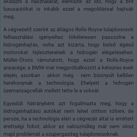
skálázni a használatát, elérkezik az idő, hogy a brit
luxusautókat is inkább ezzel a megoldással hajtsák
meg.
A cégvezető szerint az átlagos Rolls-Royce tulajdonosok
felhasználási igényeihez tökéletesen passzolna a
hidrogénhajtás, noha azt kizárta, hogy belső égésű
motorokat fejlesztenének a hidrogén elégetéséhez.
Müller-Ötvös rámutatott, hogy ezzel a Rolls-Royce
anyacége, a BMW már megpróbálkozott a kétezres évek
elején, azonban - akkor még - nem bizonyult kellően
hatékonynak a technológia. Ehelyett a hidrogén
üzemanyagcellák mellett tette le a voksát.
Egyedüli hátrányként azt fogalmazta meg, hogy a
hidrogénhajtású autókat nem lehet otthon tölteni, de
persze, ha a technológia eléri a cégvezér által is említett
érettségi fokot, akkor ez valószínűleg már nem okoz
majd problémát a szupergazdag tulajdonosoknak.