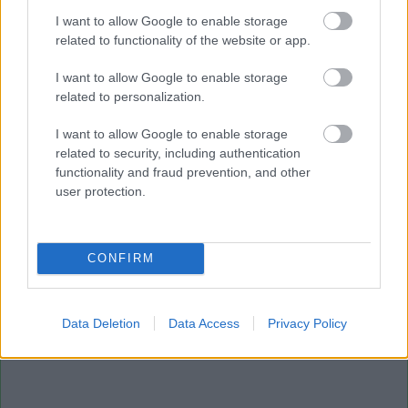
I want to allow Google to enable storage
related to functionality of the website or app.
A szerves hulladékból értékes táptalaj lehet, ha megfelelően
I want to allow Google to enable storage
dolgozzák fel
related to personalization.
Örömteli látni, hogy hazánkban is egyre többen élik
I want to allow Google to enable storage
related to security, including authentication
egyre környezettudatosabban az életüket. A
functionality and fraud prevention, and other
csomagolásmentes boltok, a közösségi kertek és
user protection.
komposztálók elterjedése
mind-mind ezt jelzik. Saját
szemetünk szelektív gyűjtésével a hétköznapokban is
óriási mértékben járulunk hozzá, hogy tovább
CONFIRM
élvezhessük bolygónk vendégszeretetét. 2024-től
növelhetjük ezt a hozzájárulást: a műanyagok, fémek és
a papír mellett a biohulladékot is elkülönítve kell majd
Data Deletion
Data Access
Privacy Policy
gyűjtenünk - az életbe lépő európai uniós előírás alapján.