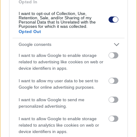
Opted In
elkülönített gyűjtése 2024-től.
I want to opt-out of Collection, Use,
"Ezentúl nem választás kérdése, hogy
Retention, Sale, and/or Sharing of my
Personal Data that Is Unrelated with the
komposztálunk-e vagy sem. A kérdés az, hogyan
Purposes for which it was collected.
Opted Out
lehet ezt megoldani ott, ahol nincs lehetőség
helyben komposztálásra"
Google consents
- hívja fel a figyelmet a Humusz Szövetség, amely jó
I want to allow Google to enable storage
példákkal kíván tanácsot adni a lakossági és az
related to advertising like cookies on web or
device identifiers in apps.
önkormányzati szereplőknek is.
I want to allow my user data to be sent to
Google for online advertising purposes.
I want to allow Google to send me
personalized advertising.
I want to allow Google to enable storage
related to analytics like cookies on web or
device identifiers in apps.