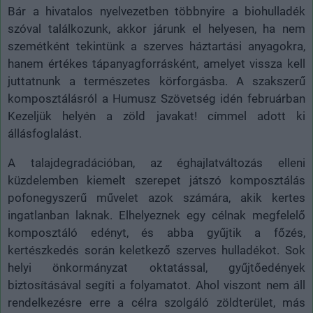
Bár a hivatalos nyelvezetben többnyire a biohulladék
szóval találkozunk, akkor járunk el helyesen, ha nem
szemétként tekintünk a szerves háztartási anyagokra,
hanem értékes tápanyagforrásként, amelyet vissza kell
juttatnunk a természetes körforgásba. A szakszerű
komposztálásról a Humusz Szövetség idén februárban
Kezeljük helyén a zöld javakat! címmel adott ki
állásfoglalást.
A talajdegradációban, az éghajlatváltozás elleni
küzdelemben kiemelt szerepet játszó komposztálás
pofonegyszerű művelet azok számára, akik kertes
ingatlanban laknak. Elhelyeznek egy célnak megfelelő
komposztáló edényt, és abba gyűjtik a főzés,
kertészkedés során keletkező szerves hulladékot. Sok
helyi önkormányzat oktatással, gyűjtőedények
biztosításával segíti a folyamatot. Ahol viszont nem áll
rendelkezésre erre a célra szolgáló zöldterület, más