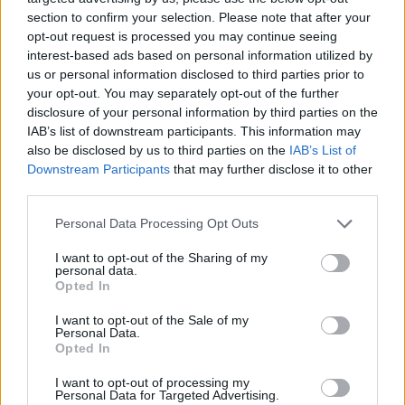
komposztálni
section to confirm your selection. Please note that after your
opt-out request is processed you may continue seeing
interest-based ads based on personal information utilized by
Andersen Dávid
|
2023 június 17. 16:41
us or personal information disclosed to third parties prior to
your opt-out. You may separately opt-out of the further
disclosure of your personal information by third parties on the
Egy új EU-s szabályozásnak köszönhetően
IAB’s list of downstream participants. This information may
Magyarországon is kötelezővé válik a
also be disclosed by us to third parties on the
IAB’s List of
Downstream Participants
that may further disclose it to other
biohulladék gyűjtése.
third parties.
Please note that this website/app uses one or more Google
Personal Data Processing Opt Outs
services and may gather and store information including but
not limited to your visit or usage behaviour. You may click to
I want to opt-out of the Sharing of my
Szerves hulladékunkat millióféleképpen kezelhetjük,
personal data.
grant or deny consent to Google and its third-party tags to
gyűjthetjük otthon beltéri komposztálóban, kerti
Opted In
use your data for below specified purposes in below Google
edényben vagy városi komposztálópontokon.
consent section.
I want to opt-out of the Sale of my
Bármelyiket választjuk, hozzájárulunk a természet
Personal Data.
Opted In
egészségesebb körforgásához. A hatékony
feldolgozásban új szintet hozhat az uniós szabályozás,
I want to opt-out of processing my
Personal Data for Targeted Advertising.
amely szerint hazánkban is kötelező lesz a biohulladék