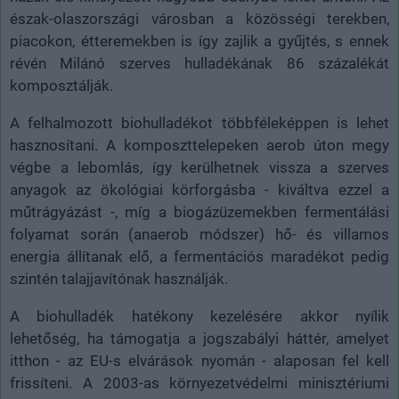
észak-olaszországi városban a közösségi terekben,
piacokon, étteremekben is így zajlik a gyűjtés, s ennek
révén Milánó szerves hulladékának 86 százalékát
komposztálják.
A felhalmozott biohulladékot többféleképpen is lehet
hasznosítani. A komposzttelepeken aerob úton megy
végbe a lebomlás, így kerülhetnek vissza a szerves
anyagok az ökológiai körforgásba - kiváltva ezzel a
műtrágyázást -, míg a biogázüzemekben fermentálási
folyamat során (anaerob módszer) hő- és villamos
energia állítanak elő, a fermentációs maradékot pedig
szintén talajjavítónak használják.
A biohulladék hatékony kezelésére akkor nyílik
lehetőség, ha támogatja a jogszabályi háttér, amelyet
itthon - az EU-s elvárások nyomán - alaposan fel kell
frissíteni. A 2003-as környezetvédelmi minisztériumi