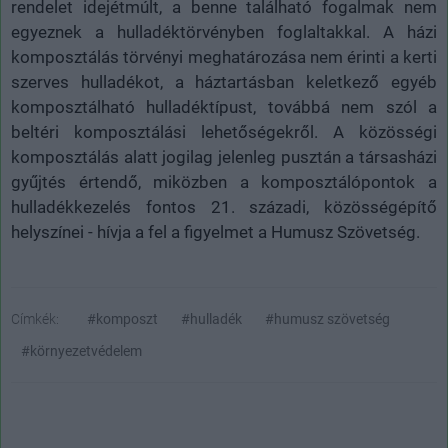
rendelet idejétmúlt, a benne található fogalmak nem
egyeznek a hulladéktörvényben foglaltakkal. A házi
komposztálás törvényi meghatározása nem érinti a kerti
szerves hulladékot, a háztartásban keletkező egyéb
komposztálható hulladéktípust, továbbá nem szól a
beltéri komposztálási lehetőségekről. A közösségi
komposztálás alatt jogilag jelenleg pusztán a társasházi
gyűjtés értendő, miközben a komposztálópontok a
hulladékkezelés fontos 21. századi, közösségépítő
helyszínei - hívja a fel a figyelmet a Humusz Szövetség.
Címkék:
#komposzt
#hulladék
#humusz szövetség
#környezetvédelem