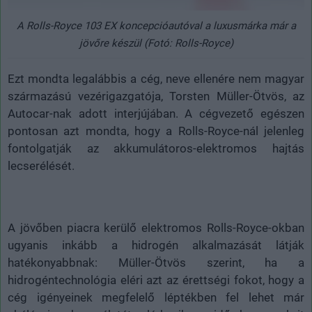
A Rolls-Royce 103 EX koncepcióautóval a luxusmárka már a
jövőre készül (Fotó: Rolls-Royce)
Ezt mondta legalábbis a cég, neve ellenére nem magyar
származású vezérigazgatója, Torsten Müller-Ötvös, az
Autocar-nak adott interjújában. A cégvezető egészen
pontosan azt mondta, hogy a Rolls-Royce-nál jelenleg
fontolgatják az akkumulátoros-elektromos hajtás
lecserélését.
A jövőben piacra kerülő elektromos Rolls-Royce-okban
ugyanis inkább a hidrogén alkalmazását látják
hatékonyabbnak: Müller-Ötvös szerint, ha a
hidrogéntechnológia eléri azt az érettségi fokot, hogy a
cég igényeinek megfelelő léptékben fel lehet már