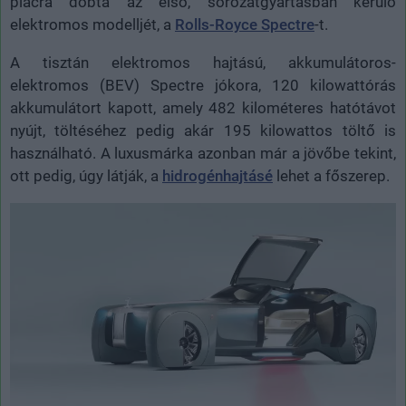
piacra dobta az első, sorozatgyártásban kerülő
elektromos modelljét, a
Rolls-Royce Spectre
-t.
A tisztán elektromos hajtású, akkumulátoros-
elektromos (BEV) Spectre jókora, 120 kilowattórás
akkumulátort kapott, amely 482 kilométeres hatótávot
nyújt, töltéséhez pedig akár 195 kilowattos töltő is
használható. A luxusmárka azonban már a jövőbe tekint,
ott pedig, úgy látják, a
hidrogénhajtásé
lehet a főszerep.