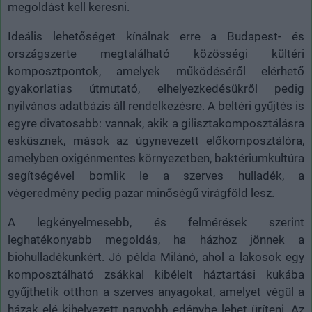
megoldást kell keresni.
Ideális lehetőséget kínálnak erre a Budapest- és
országszerte megtalálható közösségi kültéri
komposztpontok, amelyek működéséről elérhető
gyakorlatias útmutató, elhelyezkedésükről pedig
nyilvános adatbázis áll rendelkezésre. A beltéri gyűjtés is
egyre divatosabb: vannak, akik a gilisztakomposztálásra
esküsznek, mások az úgynevezett előkomposztálóra,
amelyben oxigénmentes környezetben, baktériumkultúra
segítségével bomlik le a szerves hulladék, a
végeredmény pedig pazar minőségű virágföld lesz.
A legkényelmesebb, és felmérések szerint
leghatékonyabb megoldás, ha házhoz jönnek a
biohulladékunkért. Jó példa Milánó, ahol a lakosok egy
komposztálható zsákkal kibélelt háztartási kukába
gyűjthetik otthon a szerves anyagokat, amelyet végül a
házak elé kihelyezett nagyobb edénybe lehet üríteni. Az